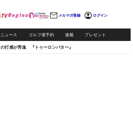
メルマガ登録
ログイン
Sニュース
ゴルフ場予約
連載
プレゼント
しの打感が秀逸 『トゥーロンパター』