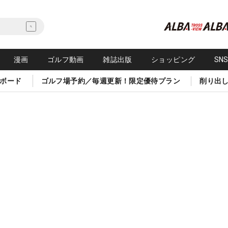
漫画
ゴルフ動画
雑誌出版
ショッピング
SN
ボード
ゴルフ場予約／毎週更新！限定優待プラン
削り出