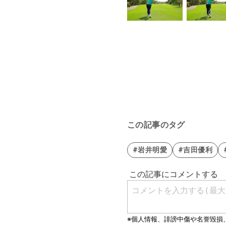
この記事のタグ
#岩井明愛
#吉田優利