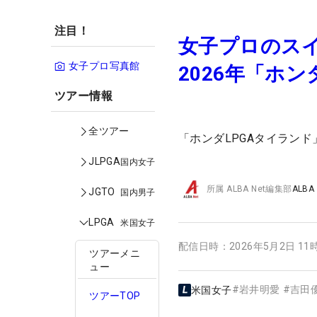
注目！
女子プロのス
女子プロ写真館
2026年「ホ
ツアー情報
全ツアー
「ホンダLPGAタイラン
JLPGA
国内女子
所属
ALBA Net編集部
ALBA
JGTO
国内男子
LPGA
米国女子
配信日時：
2026年5月2日 11
ツアーメニ
ュー
#
岩井明愛
#
吉田
米国女子
ツアーTOP