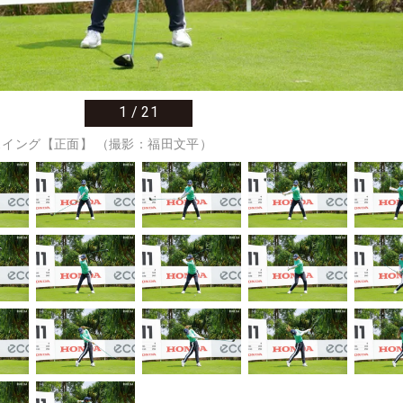
1
/
21
イング【正面】 （撮影：福田文平）