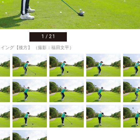
1
/
21
イング【後方】 （撮影：福田文平）