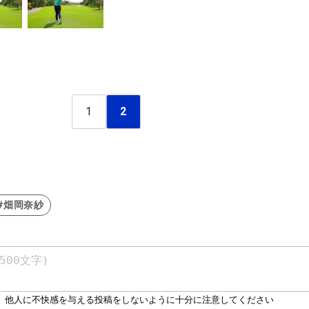
1
2
#畑岡奈紗