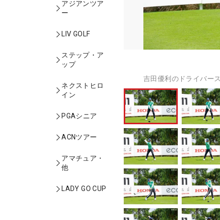
アジアンツア
ー
LIV GOLF
ステップ・ア
ップ
吉田優利のドライバース
ネクストヒロ
イン
PGAシニア
ACNツアー
アマチュア・
他
LADY GO CUP