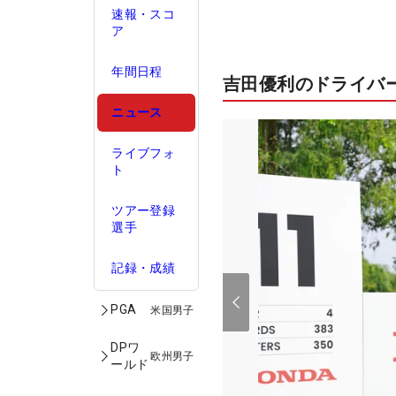
速報・スコ
ア
年間日程
吉田優利のドライバ
ニュース
ライブフォ
ト
ツアー登録
選手
記録・成績
PGA
米国男子
DPワ
欧州男子
ールド