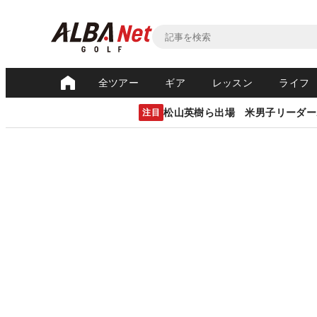
全ツアー
ギア
レッスン
ライフ
松山英樹ら出場 米男子リーダー
注目