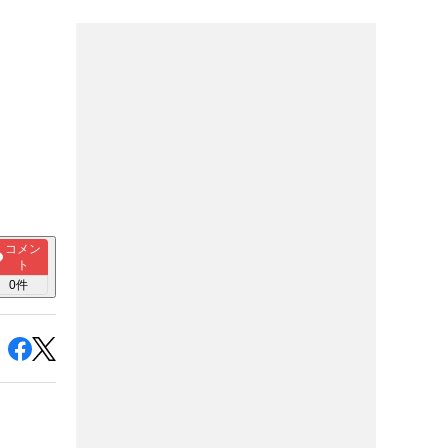
コメン
ト
0
件