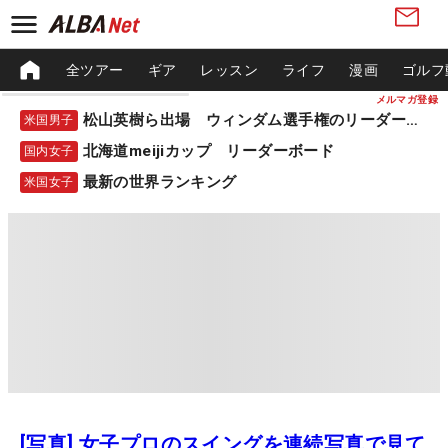
全ツアー
ギア
レッスン
ライフ
漫画
ゴルフ
メルマガ登録
松山英樹ら出場 ウィンダム選手権のリーダーボード
米国男子
北海道meijiカップ リーダーボード
国内女子
最新の世界ランキング
米国女子
[写真] 女子プロのスイングを連続写真で見て