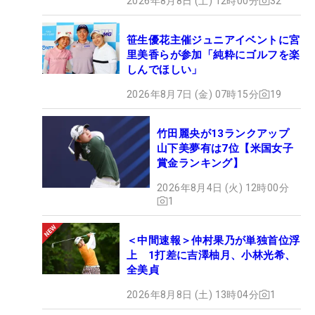
2026年8月8日 (土) 12時00分
32
笹生優花主催ジュニアイベントに宮
里美香らが参加「純粋にゴルフを楽
しんでほしい」
2026年8月7日 (金) 07時15分
19
竹田麗央が13ランクアップ
山下美夢有は7位【米国女子
賞金ランキング】
2026年8月4日 (火) 12時00分
1
＜中間速報＞仲村果乃が単独首位浮
上 1打差に吉澤柚月、小林光希、
全美貞
2026年8月8日 (土) 13時04分
1