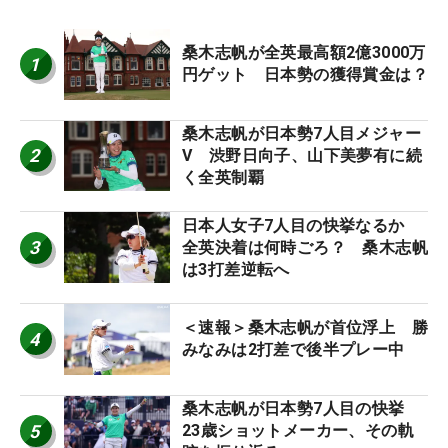
桑木志帆が全英最高額2億3000万
1
円ゲット 日本勢の獲得賞金は？
桑木志帆が日本勢7人目メジャー
2
V 渋野日向子、山下美夢有に続
く全英制覇
日本人女子7人目の快挙なるか
3
全英決着は何時ごろ？ 桑木志帆
は3打差逆転へ
＜速報＞桑木志帆が首位浮上 勝
4
みなみは2打差で後半プレー中
桑木志帆が日本勢7人目の快挙
5
23歳ショットメーカー、その軌