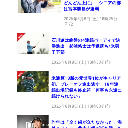
どんどん上に」 シニアの部
は宮本勝昌が連覇
2026年8月8日 (土) 18時25分
72
石川遼は終盤の4連続バーディで決
勝進出 杉浦悠太は予選落ち/米男
子下部
2026年8月8日 (土) 10時33分
1
米通算13勝の元世界1位がキャリア
初、プレーオフ進出逃す 18年連
続出場記録も終止符「何事も永遠に
続けられない」
2026年8月8日 (土) 10時00分
1
昨年は「全く歯が立たなかった」海