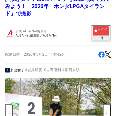
みよう！ 2026年「ホンダLPGAタイラン
ド」で撮影
コメン
所属
ALBA Net編集部
ト
ALBA Net編集部
/
ALBA Net
0
件
配信日時：
2026年5月2日 11時42分
#
岩井明愛
#
吉田優利
#
畑岡奈紗
米国女子