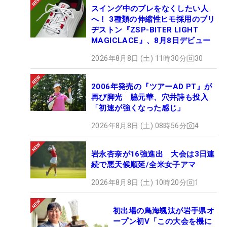
スイング中のブレをなくしたい人
へ！ 3種類の伸縮性ヒモ採用のブリ
ヂストン『ZSP-BITER LIGHT
MAGICLACE』、8月8日デビュー
2026年8月8日 (土) 11時30分
30
2006年発売の『ツアーAD PT』が
再び脚光 脇元華、穴井詩も投入
「初速が強くなった感じ」
2026年8月8日 (土) 08時56分
4
岩永杏奈が16強進出 大会は3日連
続で悪天候順延/全米女子アマ
2026年8月8日 (土) 10時20分
1
初出場の鳥海颯汰が岩手県オ
ープン初V「この大会を機に