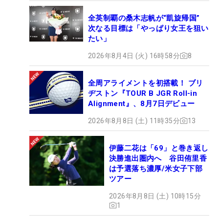
全英制覇の桑木志帆が“凱旋帰国”
次なる目標は「やっぱり女王を狙い
たい」
2026年8月4日 (火) 16時58分
8
全周アライメントを初搭載！ ブリ
ヂストン『TOUR B JGR Roll-in
Alignment』、8月7日デビュー
2026年8月8日 (土) 11時35分
13
伊藤二花は「69」と巻き返し
決勝進出圏内へ 谷田侑里香
は予選落ち濃厚/米女子下部
ツアー
2026年8月8日 (土) 10時15分
1