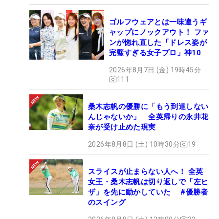
ゴルフウェアとは一味違うギ
ャップにノックアウト！ ファ
ンが惚れ直した「ドレス姿が
完璧すぎる女子プロ」神10
2026年8月7日 (金) 19時45分
111
桑木志帆の優勝に「もう到達しない
んじゃないか」 全英帰りの永井花
奈が受け止めた現実
2026年8月8日 (土) 10時30分
19
スライスが止まらない人へ！ 全英
女王・桑木志帆は切り返しで「左ヒ
ザ」を先に動かしていた #優勝者
のスイング