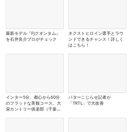
最新モデル『FJクオンタム』
ネクストヒロイン選手とラウ
を石井良介プロがチェック
ンドできるチャンス！詳しく
はこちら！
インター5分、都心から60分
パターこじらせ記者が
のフラットな美観コース。大
「TRTL」で大改善
栄カントリー俱楽部（千葉
県）