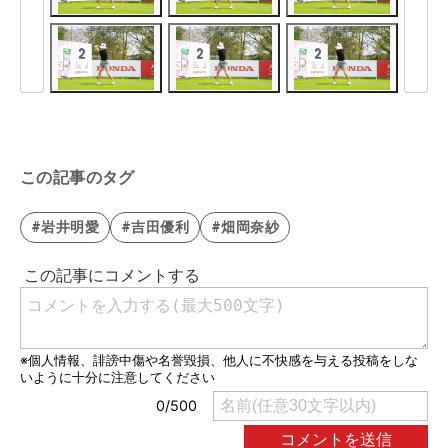
この記事のタグ
#岩井明愛
#吉田優利
#畑岡奈紗