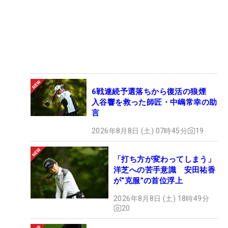
6戦連続予選落ちから復活の狼煙
入谷響を救った師匠・中嶋常幸の助
言
2026年8月8日 (土) 07時45分
19
「打ち方が変わってしまう」
洋芝への苦手意識 安田祐香
が“克服”の首位浮上
2026年8月8日 (土) 18時49分
20