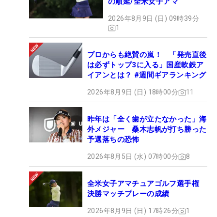
の順延/全米女子アマ
2026年8月9日 (日) 09時39分
1
プロからも絶賛の嵐！ 「発売直後
は必ずトップ3に入る」国産軟鉄ア
イアンとは？ #週間ギアランキング
2026年8月9日 (日) 18時00分
11
昨年は「全く歯が立たなかった」海
外メジャー 桑木志帆が打ち勝った
予選落ちの恐怖
2026年8月5日 (水) 07時00分
8
全米女子アマチュアゴルフ選手権
決勝マッチプレーの成績
2026年8月9日 (日) 17時26分
1