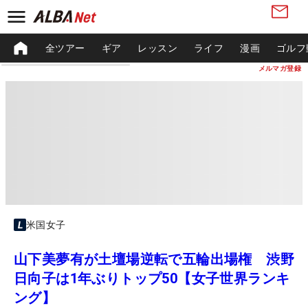
全ツアー
ギア
レッスン
ライフ
漫画
ゴルフ
メルマガ登録
米国女子
山下美夢有が土壇場逆転で五輪出場権 渋野
日向子は1年ぶりトップ50【女子世界ランキ
ング】