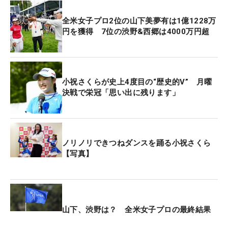
ンクを上げた。
全米女子プロ2位の山下美夢有は1億1228万
世界ランキングに基づき算出される五輪ランキング
円を獲得 7位の渋野&西郷は4000万円超
で各国の候補も確定。15位内は最大4人で、米国は
ネリー、リリア、ローズ・チャンの3人。全米女子
プロでメジャー初制覇を果たしたエイミー・ヤンが
小祝さくらが史上4度目の“歴史的V” 月曜
韓国代表入りを滑り込みで決め、ジンヨン、13位の
決戦で栄冠「思い出に残ります」
キム・ヒョージュとともにパリに向かう。
ノリノリできつねダンスを踊る小祝さくら
【写真】
山下、渋野は？ 全米女子プロの最終結果