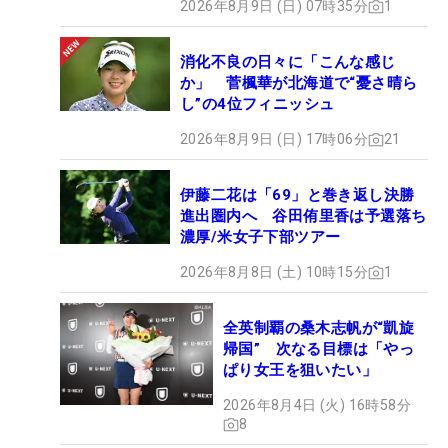
2026年8月9日 (日) 07時35分
1
消化不良の日々に「こんな感じ
か」 菅楓華が北海道で“憂さ晴ら
し”の4位フィニッシュ
2026年8月9日 (日) 17時06分
21
伊藤二花は「69」と巻き返し決勝
進出圏内へ 谷田侑里香は予選落ち
濃厚/米女子下部ツアー
2026年8月8日 (土) 10時15分
1
全英制覇の桑木志帆が“凱旋
帰国” 次なる目標は「やっ
ぱり女王を狙いたい」
2026年8月4日 (火) 16時58分
8