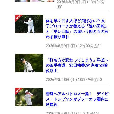
2026年8月9日 (日) 13時04分
1
体を早く回す人ほど飛ばない!? 女
子プロコーチが教える「速い回転」
と「早い回転」の違い #四の五の言
わず振り氣れ
2026年8月9日 (日) 12時00分
31
「打ち方が変わってしまう」洋芝へ
の苦手意識 安田祐香が“克服”の首
位浮上
2026年8月8日 (土) 18時49分
20
雪辱へアルバトロス一発！ デイビ
ス・トンプソンがプレーオフ圏内に
急接近
2026年8月9日 (日) 14時31分
1