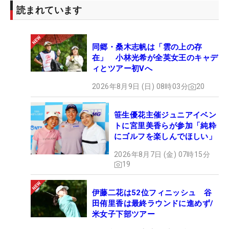
読まれています
同郷・桑木志帆は「雲の上の存
在」 小林光希が全英女王のキャデ
ィとツアー初Vへ
2026年8月9日 (日) 08時03分
20
笹生優花主催ジュニアイベン
トに宮里美香らが参加「純粋
にゴルフを楽しんでほしい」
2026年8月7日 (金) 07時15分
19
伊藤二花は52位フィニッシュ 谷
田侑里香は最終ラウンドに進めず/
米女子下部ツアー