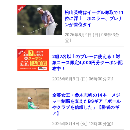
松山英樹はイーグル奪取で11
位に浮上 ホスラー、ブレナ
ンが首位タイ
2026年8月9日 (日) 08時53分
1
2組7名以上のプレーに使える！対
象コース限定4,000円分クーポン配
布中！
2026年8月9日 (日) 06時00分
1
全英女王・桑木志帆の14本 メジ
ャー制覇を支えたBSギア「ボール
やクラブを信頼した」【勝者のギ
ア】
2026年8月4日 (火) 12時00分
1