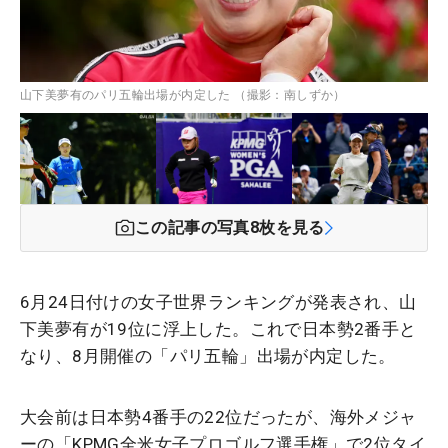
山下美夢有のパリ五輪出場が内定した （撮影：南しずか）
この記事の写真
8
枚を見る
6月24日付けの女子世界ランキングが発表され、山
下美夢有が19位に浮上した。これで日本勢2番手と
なり、8月開催の「パリ五輪」出場が内定した。
大会前は日本勢4番手の22位だったが、海外メジャ
ーの「KPMG全米女子プロゴルフ選手権」で2位タイ