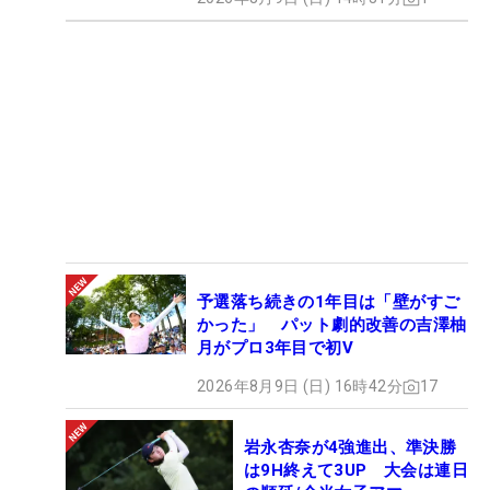
予選落ち続きの1年目は「壁がすご
かった」 パット劇的改善の吉澤柚
月がプロ3年目で初V
2026年8月9日 (日) 16時42分
17
岩永杏奈が4強進出、準決勝
は9H終えて3UP 大会は連日