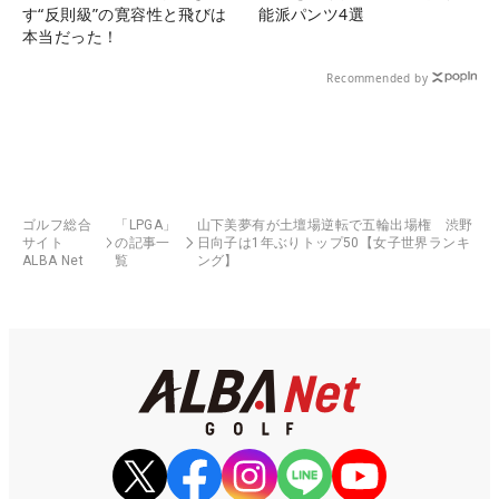
す“反則級”の寛容性と飛びは
能派パンツ4選
本当だった！
Recommended by
ゴルフ総合
「LPGA」
山下美夢有が土壇場逆転で五輪出場権 渋野
サイト
の記事一
日向子は1年ぶりトップ50【女子世界ランキ
ALBA Net
覧
ング】