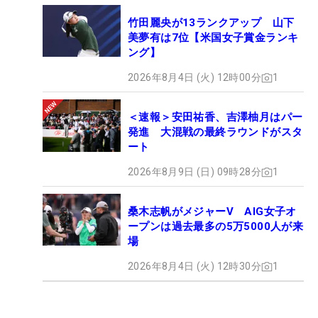
竹田麗央が13ランクアップ 山下
美夢有は7位【米国女子賞金ランキ
ング】
2026年8月4日 (火) 12時00分
1
＜速報＞安田祐香、吉澤柚月はパー
発進 大混戦の最終ラウンドがスタ
ート
2026年8月9日 (日) 09時28分
1
桑木志帆がメジャーV AIG女子オ
ープンは過去最多の5万5000人が来
場
2026年8月4日 (火) 12時30分
1