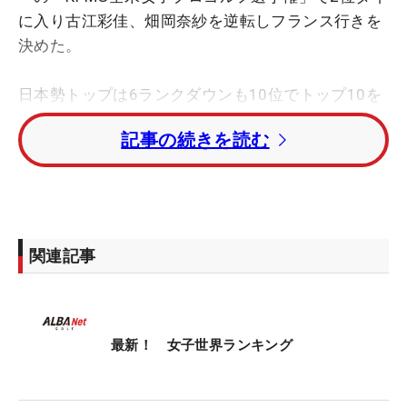
に入り古江彩佳、畑岡奈紗を逆転しフランス行きを
決めた。
日本勢トップは6ランクダウンも10位でトップ10を
守った笹生優花。古江は20位で変わらず、畑岡は24
記事の続きを読む
位、岩井明愛37位と続いた。
国内女子ツアーの「アース・モンダミンカップ」で
今季2勝目を挙げた小祝さくらは5ランクアップの40
位。竹田麗央が44位。全米女子プロで7位タイに入
関連記事
った渋野日向子が49位。1年ぶりにトップ50に返り
咲いた。
1位はネリー・コルダ（米国）で変わらず。リリ
最新！ 女子世界ランキング
ア・ヴ（米国）が2位、全米女子プロで山下と並ん
で2位タイに入ったコ・ジンヨン（韓国）が3位にラ