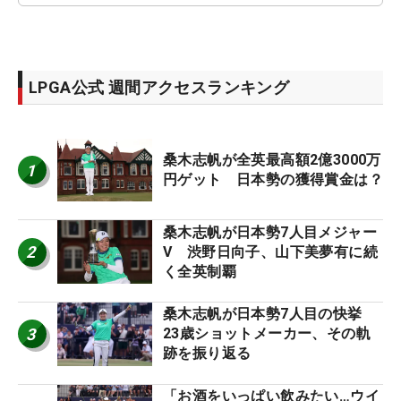
LPGA公式 週間アクセスランキング
桑木志帆が全英最高額2億3000万
1
円ゲット 日本勢の獲得賞金は？
桑木志帆が日本勢7人目メジャー
2
V 渋野日向子、山下美夢有に続
く全英制覇
桑木志帆が日本勢7人目の快挙
3
23歳ショットメーカー、その軌
跡を振り返る
「お酒をいっぱい飲みたい…ウイ