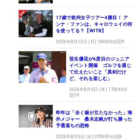
17歳で欧州女子ツアー4勝目！ ア
ンナ・ファンは、キャロウェイの何
を使ってる？【WITB】
2026年8月10日 (月) 18時00分
9
笹生優花が6度目のジュニア
イベント開催 ゴルフを通じ
て伝えたいこと「真剣だけ
ど、それを楽しむ」
2026年8月6日 (木) 17時43分
19
昨年は「全く歯が立たなかった」海
外メジャー 桑木志帆が打ち勝った
予選落ちの恐怖
2026年8月5日 (水) 07時00分
8