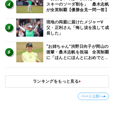
4
スキーのソーダ割を」 桑木志帆
が全英制覇【優勝会見一問一答】
現地の両親に届けたメジャーV
5
父・正利さん「悔し涙を流して成
長した」
“お姉ちゃん”渋野日向子が岡山の
6
後輩・桑木志帆を祝福 全英制覇
に「ほんとにほんとにおめでと
う」
ランキングをもっと見る
ページ上部へ