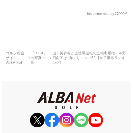
Recommended by
ゴルフ総合
「LPGA」
山下美夢有が土壇場逆転で五輪出場権 渋野
サイト
の写真一
日向子は1年ぶりトップ50【女子世界ランキ
ALBA Net
覧
ング】