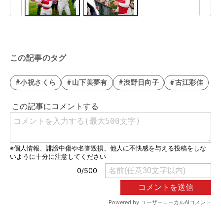
この記事のタグ
#小祝さくら
#山下美夢有
#渋野日向子
#古江彩佳