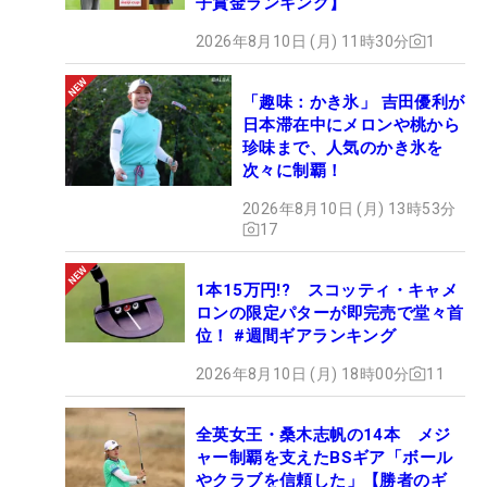
子賞金ランキング】
2026年8月10日 (月) 11時30分
1
「趣味：かき氷」 吉田優利が
日本滞在中にメロンや桃から
珍味まで、人気のかき氷を
次々に制覇！
2026年8月10日 (月) 13時53分
17
1本15万円!? スコッティ・キャメ
ロンの限定パターが即完売で堂々首
位！ #週間ギアランキング
2026年8月10日 (月) 18時00分
11
全英女王・桑木志帆の14本 メジ
ャー制覇を支えたBSギア「ボール
やクラブを信頼した」【勝者のギ