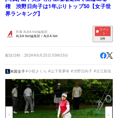
権 渋野日向子は1年ぶりトップ50【女子世
界ランキング】
コメン
所属
ALBA Net編集部
ト
ALBA Net編集部
/
ALBA Net
0
件
配信日時：
2024年6月25日 05時53分
#
小祝さくら
#
山下美夢有
#
渋野日向子
#
古江彩佳
米国女子