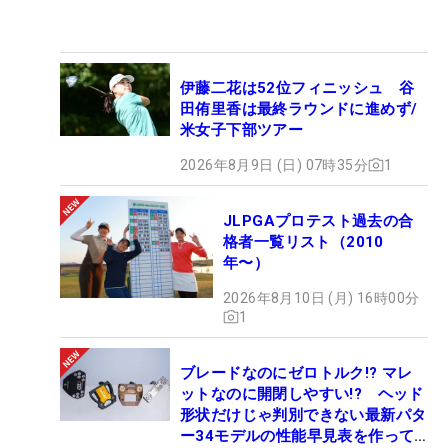
伊藤二花は52位フィニッシュ 谷
田侑里香は最終ラウンドに進めず/
米女子下部ツアー
2026年8月9日 (日) 07時35分
1
JLPGAプロテスト過去の合
格者一覧リスト（2010
年〜）
2026年8月10日 (月) 16時00分
1
ブレードなのにゼロトルク!? マレ
ットなのに開閉しやすい!? ヘッド
形状だけじゃ判別できない最新パタ
ー34モデルの性能早見表を作って