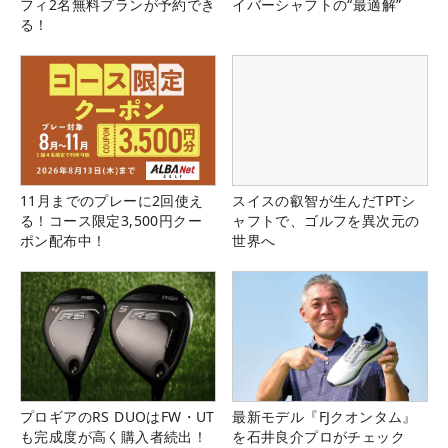
フィ2名無料プランが予約でき
イバーシャフトの“最適解”
る！
11月までのプレーに2回使え
スイスの叡智が生んだTPTシ
る！コース限定3,500円クー
ャフトで、ゴルフを異次元の
ポン配布中！
世界へ
プロギアのRS DUOはFW・UT
最新モデル『FJクオンタム』
も完成度が高く購入者続出！
を石井良介プロがチェック