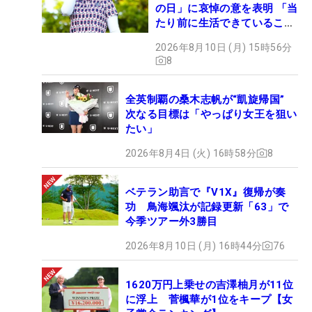
の日」に哀悼の意を表明 「当
たり前に生活できていること
に感謝」
2026年8月10日 (月) 15時56分
8
全英制覇の桑木志帆が“凱旋帰国”
次なる目標は「やっぱり女王を狙い
たい」
2026年8月4日 (火) 16時58分
8
ベテラン助言で『V1X』復帰が奏
功 鳥海颯汰が記録更新「63」で
今季ツアー外3勝目
2026年8月10日 (月) 16時44分
76
1620万円上乗せの吉澤柚月が11位
に浮上 菅楓華が1位をキープ【女