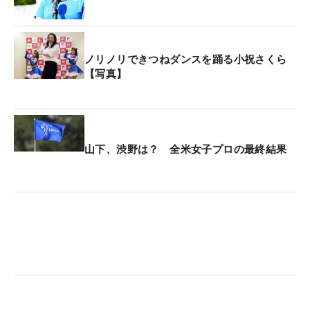
ノリノリできつねダンスを踊る小祝さくら
【写真】
山下、渋野は？ 全米女子プロの最終結果