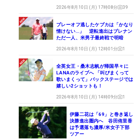
みた #ギアカタログ2026
2026年8月10日 (月) 17時08分
39
プレーオフ逃したケプカは「かなり
情けない…」 逆転進出はブレナン
ただ一人、米男子最終戦で明暗
2026年8月10日 (月) 12時01分
1
全英女王・桑木志帆が帰国早々に
LANAのライブへ 「叫びまくって
歌いまくって」バックステージでは
嬉しい2ショットも！
2026年8月10日 (月) 14時09分
1
伊藤二花は「69」と巻き返し
決勝進出圏内へ 谷田侑里香
は予選落ち濃厚/米女子下部
ツアー