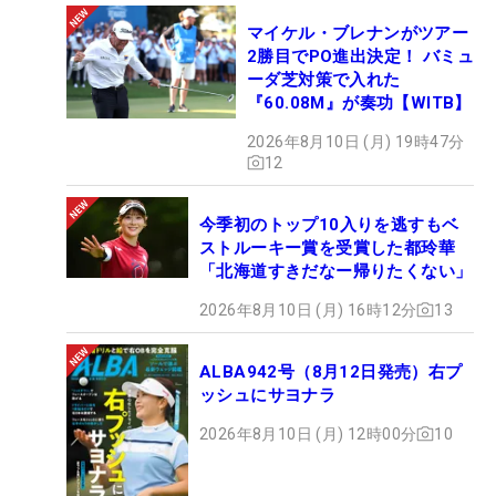
マイケル・ブレナンがツアー
2勝目でPO進出決定！ バミュ
ーダ芝対策で入れた
『60.08M』が奏功【WITB】
2026年8月10日 (月) 19時47分
12
今季初のトップ10入りを逃すもベ
ストルーキー賞を受賞した都玲華
「北海道すきだなー帰りたくない」
2026年8月10日 (月) 16時12分
13
ALBA942号（8月12日発売）右プ
ッシュにサヨナラ
2026年8月10日 (月) 12時00分
10