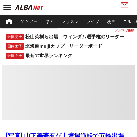
全ツアー
ギア
レッスン
ライフ
漫画
ゴルフ
メルマガ登録
松山英樹ら出場 ウィンダム選手権のリーダーボード
米国男子
北海道meijiカップ リーダーボード
国内女子
最新の世界ランキング
米国女子
[写真] 山下美夢有が土壇場逆転で五輪出場