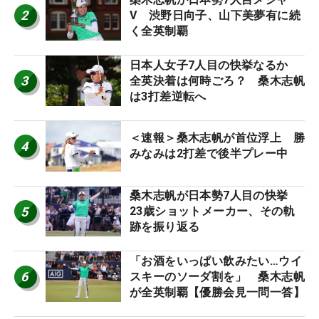
2
V 渋野日向子、山下美夢有に続
く全英制覇
日本人女子7人目の快挙なるか
3
全英決着は何時ごろ？ 桑木志帆
は3打差逆転へ
＜速報＞桑木志帆が首位浮上 勝
4
みなみは2打差で後半プレー中
桑木志帆が日本勢7人目の快挙
5
23歳ショットメーカー、その軌
跡を振り返る
「お酒をいっぱい飲みたい…ウイ
6
スキーのソーダ割を」 桑木志帆
が全英制覇【優勝会見一問一答】