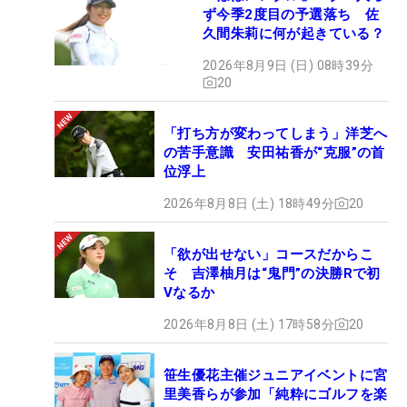
ず今季2度目の予選落ち 佐
久間朱莉に何が起きている？
2026年8月9日 (日) 08時39分
20
「打ち方が変わってしまう」洋芝へ
の苦手意識 安田祐香が“克服”の首
位浮上
2026年8月8日 (土) 18時49分
20
「欲が出せない」コースだからこ
そ 吉澤柚月は“鬼門”の決勝Rで初
Vなるか
2026年8月8日 (土) 17時58分
20
笹生優花主催ジュニアイベントに宮
里美香らが参加「純粋にゴルフを楽