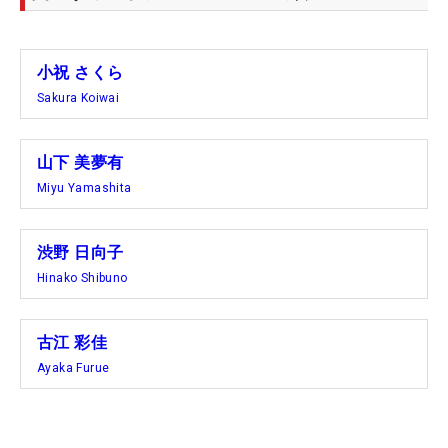
小祝 さくら
Sakura Koiwai
山下 美夢有
Miyu Yamashita
渋野 日向子
Hinako Shibuno
古江 彩佳
Ayaka Furue