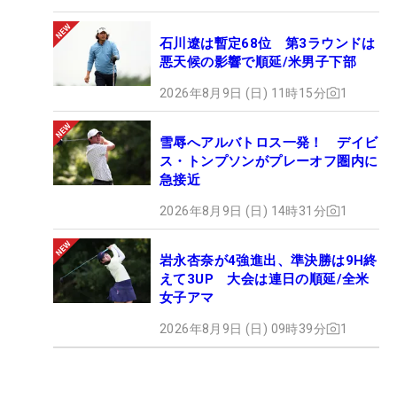
石川遼は暫定68位 第3ラウンドは
悪天候の影響で順延/米男子下部
2026年8月9日 (日) 11時15分
1
雪辱へアルバトロス一発！ デイビ
ス・トンプソンがプレーオフ圏内に
急接近
2026年8月9日 (日) 14時31分
1
岩永杏奈が4強進出、準決勝は9H終
えて3UP 大会は連日の順延/全米
女子アマ
2026年8月9日 (日) 09時39分
1