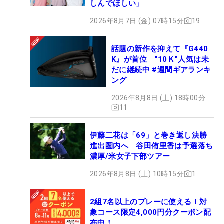
しんでほしい」
2026年8月7日 (金) 07時15分
19
話題の新作を抑えて『G440
K』が首位 “10Ｋ”人気は未
だに継続中 #週間ギアランキ
ング
2026年8月8日 (土) 18時00分
11
伊藤二花は「69」と巻き返し決勝
進出圏内へ 谷田侑里香は予選落ち
濃厚/米女子下部ツアー
2026年8月8日 (土) 10時15分
1
2組7名以上のプレーに使える！対
象コース限定4,000円分クーポン配
布中！