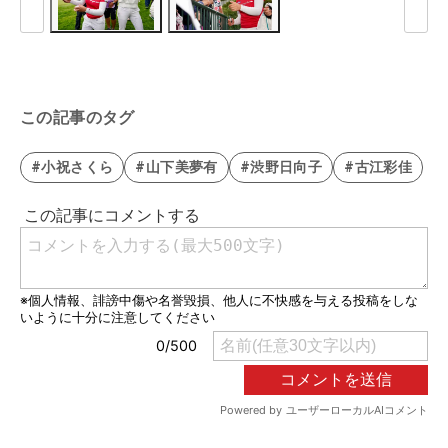
この記事のタグ
#小祝さくら
#山下美夢有
#渋野日向子
#古江彩佳