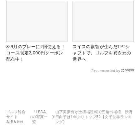
8-9月のプレーに2回使える！
スイスの叡智が生んだTPTシ
コース限定2,000円クーポン
ャフトで、ゴルフを異次元の
配布中！
世界へ
Recommended by
ゴルフ総合
「LPGA」
山下美夢有が土壇場逆転で五輪出場権 渋野
サイト
の写真一
日向子は1年ぶりトップ50【女子世界ランキ
ALBA Net
覧
ング】