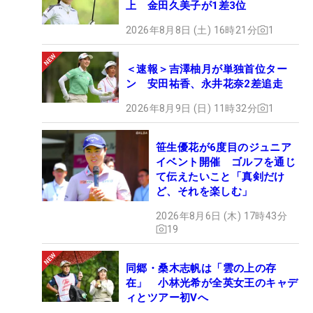
上 金田久美子が1差3位
2026年8月8日 (土) 16時21分
1
＜速報＞吉澤柚月が単独首位ター
ン 安田祐香、永井花奈2差追走
2026年8月9日 (日) 11時32分
1
笹生優花が6度目のジュニア
イベント開催 ゴルフを通じ
て伝えたいこと「真剣だけ
ど、それを楽しむ」
2026年8月6日 (木) 17時43分
19
同郷・桑木志帆は「雲の上の存
在」 小林光希が全英女王のキャデ
ィとツアー初Vへ