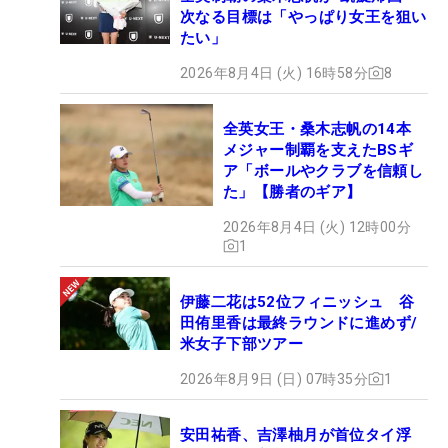
次なる目標は「やっぱり女王を狙い
たい」
2026年8月4日 (火) 16時58分
8
全英女王・桑木志帆の14本
メジャー制覇を支えたBSギ
ア「ボールやクラブを信頼し
た」【勝者のギア】
2026年8月4日 (火) 12時00分
1
伊藤二花は52位フィニッシュ 谷
田侑里香は最終ラウンドに進めず/
米女子下部ツアー
2026年8月9日 (日) 07時35分
1
安田祐香、吉澤柚月が首位タイ浮