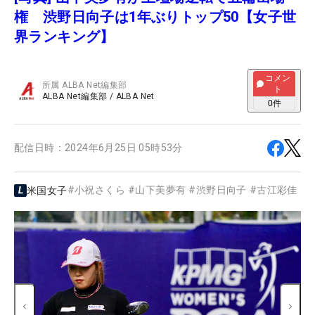
権 渋野日向子は1年ぶりトップ50【女子世
界ランキング】
コメン
所属
ALBA Net編集部
ト
ALBA Net編集部
/
ALBA Net
0
件
配信日時：
2024年6月25日 05時53分
#
小祝さくら
#
山下美夢有
#
渋野日向子
#
古江彩佳
米国女子