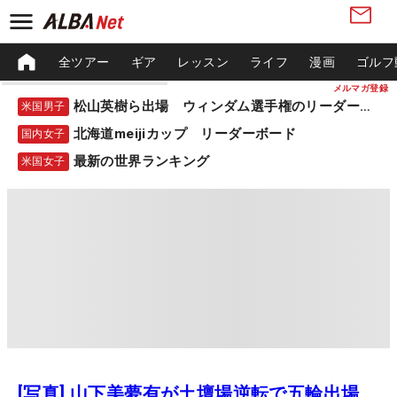
全ツアー
ギア
レッスン
ライフ
漫画
ゴルフ
メルマガ登録
松山英樹ら出場 ウィンダム選手権のリーダーボード
米国男子
北海道meijiカップ リーダーボード
国内女子
最新の世界ランキング
米国女子
[写真] 山下美夢有が土壇場逆転で五輪出場