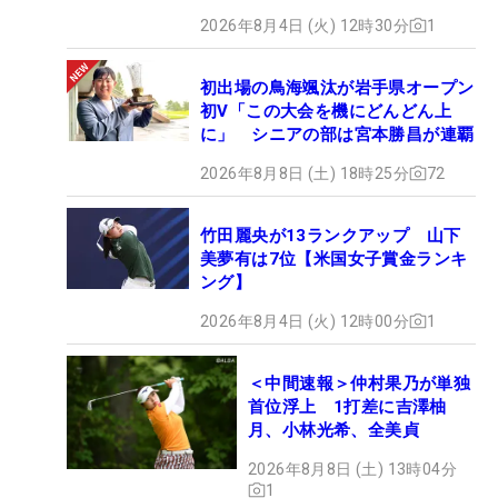
2026年8月4日 (火) 12時30分
1
初出場の鳥海颯汰が岩手県オープン
初V「この大会を機にどんどん上
に」 シニアの部は宮本勝昌が連覇
2026年8月8日 (土) 18時25分
72
竹田麗央が13ランクアップ 山下
美夢有は7位【米国女子賞金ランキ
ング】
2026年8月4日 (火) 12時00分
1
＜中間速報＞仲村果乃が単独
首位浮上 1打差に吉澤柚
月、小林光希、全美貞
2026年8月8日 (土) 13時04分
1