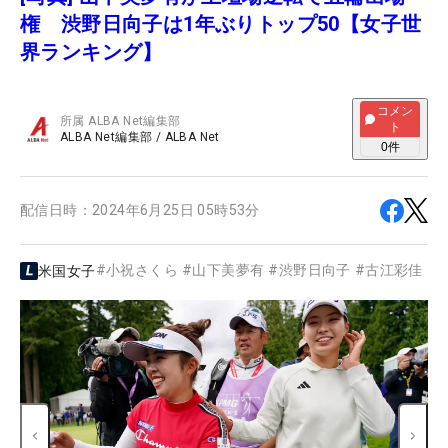
権 渋野日向子は1年ぶりトップ50【女子世
界ランキング】
コメン
所属
ALBA Net編集部
ト
ALBA Net編集部
/
ALBA Net
0
件
配信日時：
2024年6月25日 05時53分
#
小祝さくら
#
山下美夢有
#
渋野日向子
#
古江彩佳
米国女子