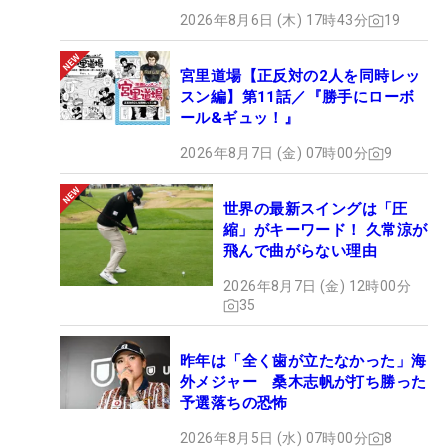
2026年8月6日 (木) 17時43分
19
宮里道場【正反対の2人を同時レッ
スン編】第11話／『勝手にローボ
ール&ギュッ！』
2026年8月7日 (金) 07時00分
9
世界の最新スイングは「圧
縮」がキーワード！ 久常涼が
飛んで曲がらない理由
2026年8月7日 (金) 12時00分
35
昨年は「全く歯が立たなかった」海
外メジャー 桑木志帆が打ち勝った
予選落ちの恐怖
2026年8月5日 (水) 07時00分
8