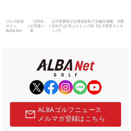
ゴルフ総合
「LPGA」
山下美夢有が土壇場逆転で五輪出場権 渋野
サイト
の写真一
日向子は1年ぶりトップ50【女子世界ランキ
ALBA Net
覧
ング】
ALBAゴルフニュース
メルマガ登録はこちら