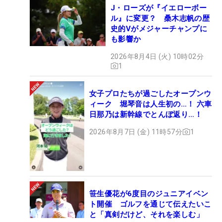
J・ローズが『イエローボー
ル』に変更？ 桑木志帆の歴
史的Vがメジャーチャンプに
も影響か
2026年8月4日 (火) 10時02分
1
女子プロたちが過ごしたオープンウ
ィーク 堀琴音は人生初の…！ 六車
日那乃は新幹線でとんぼ返り…！
2026年8月7日 (金) 11時57分
1
笹生優花が6度目のジュニアイベン
ト開催 ゴルフを通じて伝えたいこ
と「真剣だけど、それを楽しむ」