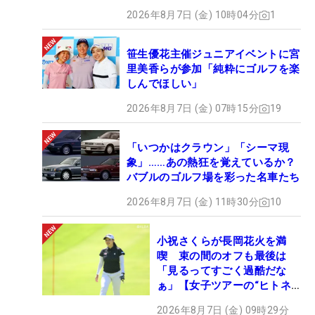
2026年8月7日 (金) 10時04分
1
笹生優花主催ジュニアイベントに宮
里美香らが参加「純粋にゴルフを楽
しんでほしい」
2026年8月7日 (金) 07時15分
19
「いつかはクラウン」「シーマ現
象」……あの熱狂を覚えているか？
バブルのゴルフ場を彩った名車たち
2026年8月7日 (金) 11時30分
10
小祝さくらが長岡花火を満
喫 束の間のオフも最後は
「見るってすごく過酷だな
ぁ」【女子ツアーの“ヒトネ
タ”】
2026年8月7日 (金) 09時29分