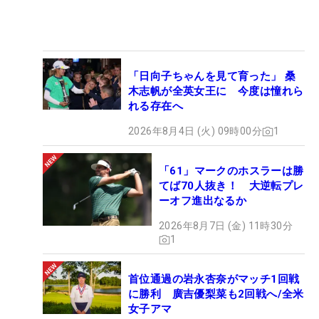
「日向子ちゃんを見て育った」 桑
木志帆が全英女王に 今度は憧れら
れる存在へ
2026年8月4日 (火) 09時00分
1
「61」マークのホスラーは勝
てば70人抜き！ 大逆転プレ
ーオフ進出なるか
2026年8月7日 (金) 11時30分
1
首位通過の岩永杏奈がマッチ1回戦
に勝利 廣吉優梨菜も2回戦へ/全米
女子アマ