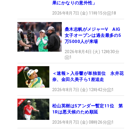
果にかなりの意外性」
2026年8月7日 (金) 11時15分
18
桑木志帆がメジャーV AIG
女子オープンは過去最多の5
万5000人が来場
2026年8月4日 (火) 12時30分
1
＜速報＞入谷響が単独首位 永井花
奈、金田久美子ら1差追走
2026年8月7日 (金) 12時42分
1
松山英樹は5アンダー暫定11位 第
1Rは悪天候のため順延
2026年8月7日 (金) 08時26分
1