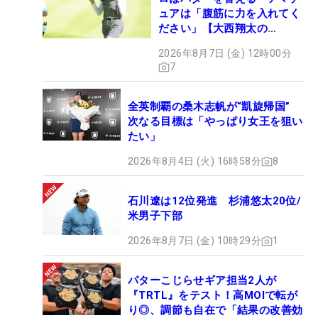
ュアは「腹筋に力を入れてく
ださい」【大西翔太の
HOTSHOT】
2026年8月7日 (金) 12時00分
7
全英制覇の桑木志帆が“凱旋帰国”
次なる目標は「やっぱり女王を狙い
たい」
2026年8月4日 (火) 16時58分
8
石川遼は12位発進 杉浦悠太20位/
米男子下部
2026年8月7日 (金) 10時29分
1
パターこじらせギア担当2人が
『TRTL』をテスト！高MOIで転が
り◎、調節も自在で「結果の改善効