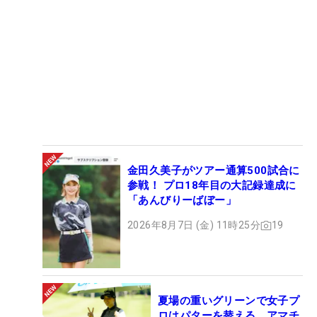
金田久美子がツアー通算500試合に
参戦！ プロ18年目の大記録達成に
「あんびりーばぼー」
2026年8月7日 (金) 11時25分
19
夏場の重いグリーンで女子プ
ロはパターを替える アマチ