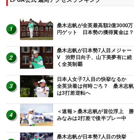
桑木志帆が全英最高額2億3000万
1
円ゲット 日本勢の獲得賞金は？
桑木志帆が日本勢7人目メジャー
2
V 渋野日向子、山下美夢有に続
く全英制覇
日本人女子7人目の快挙なるか
3
全英決着は何時ごろ？ 桑木志帆
は3打差逆転へ
＜速報＞桑木志帆が首位浮上 勝
4
みなみは2打差で後半プレー中
桑木志帆が日本勢7人目の快挙