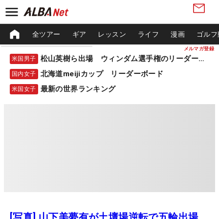
全ツアー
ギア
レッスン
ライフ
漫画
ゴルフ
メルマガ登録
松山英樹ら出場 ウィンダム選手権のリーダーボード
米国男子
北海道meijiカップ リーダーボード
国内女子
最新の世界ランキング
米国女子
[写真] 山下美夢有が土壇場逆転で五輪出場