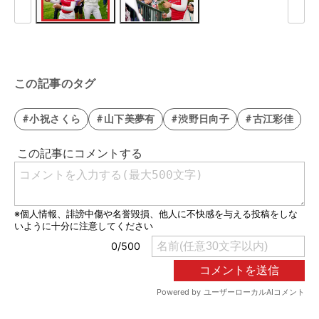
この記事のタグ
#小祝さくら
#山下美夢有
#渋野日向子
#古江彩佳