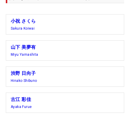
小祝 さくら
Sakura Koiwai
山下 美夢有
Miyu Yamashita
渋野 日向子
Hinako Shibuno
古江 彩佳
Ayaka Furue