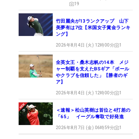
19
竹田麗央が13ランクアップ 山下
美夢有は7位【米国女子賞金ランキ
ング】
2026年8月4日 (火) 12時00分
1
全英女王・桑木志帆の14本 メジ
ャー制覇を支えたBSギア「ボール
やクラブを信頼した」【勝者のギ
ア】
2026年8月4日 (火) 12時00分
1
＜速報＞松山英樹は首位と4打差の
「65」 イーグル奪取で好発進
2026年8月7日 (金) 06時59分
1