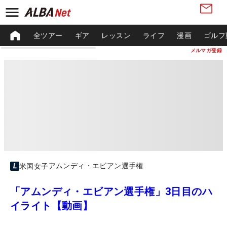
全ツアー
ギア
レッスン
ライフ
漫画
ゴルフ
メルマガ登録
アムンディ・エビアン選手権
米国女子
「アムンディ・エビアン選手権」3日目のハ
イライト【動画】