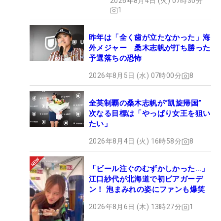
2026年8月4日 (火) 07時30分
1
昨年は「全く歯が立たなかった」海
外メジャー 桑木志帆が打ち勝った
予選落ちの恐怖
2026年8月5日 (水) 07時00分
8
全英制覇の桑木志帆が“凱旋帰国”
次なる目標は「やっぱり女王を狙い
たい」
2026年8月4日 (火) 16時58分
8
「ビール注ぐのむずかしかった…」
江口紗代が北海道で初ビアガーデ
ン！ 泡まみれの姿にファンも爆笑
2026年8月6日 (木) 13時27分
1