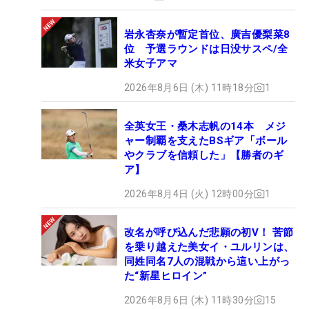
岩永杏奈が暫定首位、廣吉優梨菜8
位 予選ラウンドは日没サスペ/全
米女子アマ
2026年8月6日 (木) 11時18分
1
全英女王・桑木志帆の14本 メジ
ャー制覇を支えたBSギア「ボール
やクラブを信頼した」【勝者のギ
ア】
2026年8月4日 (火) 12時00分
1
改名が呼び込んだ悲願の初V！ 苦節
を乗り越えた美女イ・ユルリンは、
同姓同名7人の混戦から這い上がっ
た“新星ヒロイン”
2026年8月6日 (木) 11時30分
15