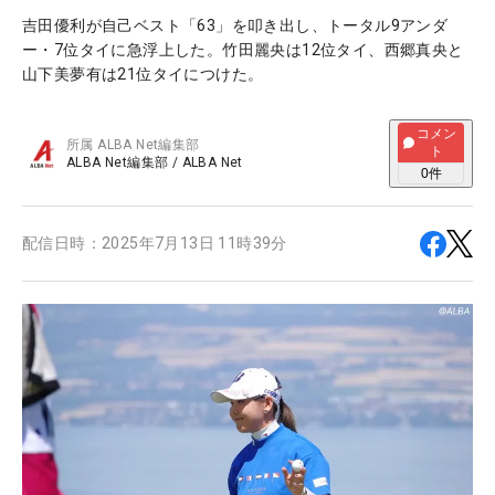
吉田優利が自己ベスト「63」を叩き出し、トータル9アンダ
ー・7位タイに急浮上した。竹田麗央は12位タイ、西郷真央と
山下美夢有は21位タイにつけた。
コメン
所属
ALBA Net編集部
ト
ALBA Net編集部
/
ALBA Net
0
件
配信日時：
2025年7月13日 11時39分