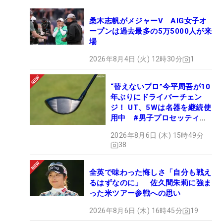
桑木志帆がメジャーV AIG女子オ
ープンは過去最多の5万5000人が来
場
2026年8月4日 (火) 12時30分
1
“替えないプロ”今平周吾が10
年ぶりにドライバーチェン
ジ！ UT、5Wは名器を継続使
用中 #男子プロセッティン
グ
2026年8月6日 (木) 15時49分
38
全英で味わった悔しさ「自分も戦え
るはずなのに」 佐久間朱莉に強ま
った米ツアー参戦への思い
2026年8月6日 (木) 16時45分
19