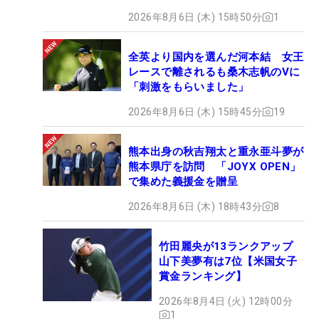
2026年8月6日 (木) 15時50分
1
全英より国内を選んだ河本結 女王
レースで離されるも桑木志帆のVに
「刺激をもらいました」
2026年8月6日 (木) 15時45分
19
熊本出身の秋吉翔太と重永亜斗夢が
熊本県庁を訪問 「JOYX OPEN」
で集めた義援金を贈呈
2026年8月6日 (木) 18時43分
8
竹田麗央が13ランクアップ
山下美夢有は7位【米国女子
賞金ランキング】
2026年8月4日 (火) 12時00分
1