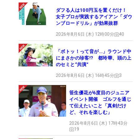
ダフる人は100円玉を置くだけ！
女子プロが実践するアイアン「ダウ
ンブロードリル」が効果抜群
2026年8月6日 (木) 12時00分
40
「ボトッ！って音が…」ラウンド中
にまさかの珍客!? 都玲華、頭の上
のセミと“共演”
2026年8月6日 (木) 16時45分
3
笹生優花が6度目のジュニア
イベント開催 ゴルフを通じ
て伝えたいこと「真剣だけ
ど、それを楽しむ」
2026年8月6日 (木) 17時43分
19