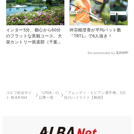
インター5分、都心から60分
仲宗根澄香が平均パット数
のフラットな美観コース。大
『TRTL』で6人抜き！
栄カントリー俱楽部（千葉
県）
Recommended by
ゴルフ総合サイ
「LPGA」の
「アムンディ・エビアン選手権」3日
ト ALBA Net
記事一覧
目のハイライト【動画】