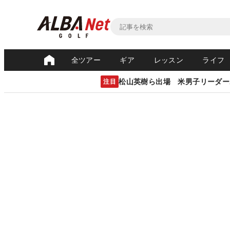
全ツアー
ギア
レッスン
ライフ
松山英樹ら出場 米男子リーダー
注目