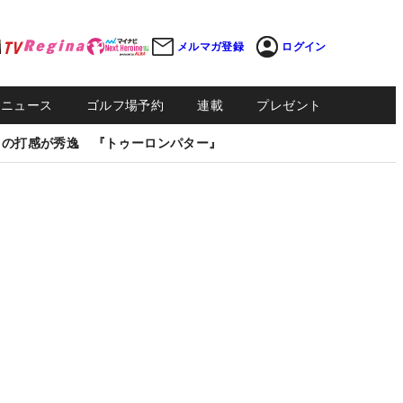
メルマガ登録
ログイン
Sニュース
ゴルフ場予約
連載
プレゼント
しの打感が秀逸 『トゥーロンパター』