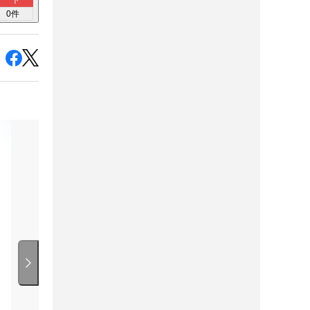
ト
0
件