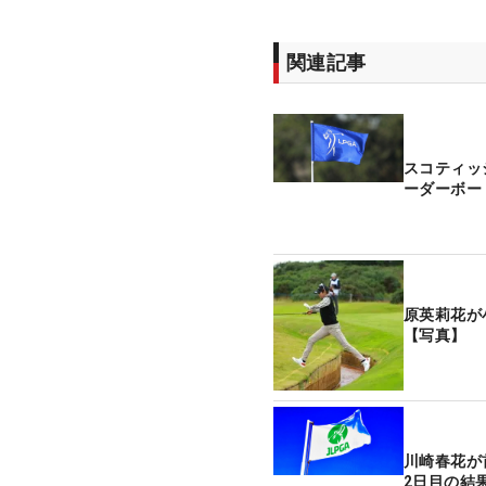
関連記事
スコティッ
ーダーボー
原英莉花が
【写真】
川崎春花が
2日目の結