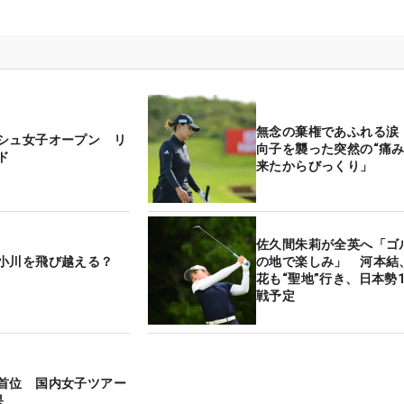
無念の棄権であふれる涙
シュ女子オープン リ
向子を襲った突然の“痛み
ド
来たからびっくり」
佐久間朱莉が全英へ「ゴ
小川を飛び越える？
の地で楽しみ」 河本結
花も“聖地”行き、日本勢
戦予定
首位 国内女子ツアー
果