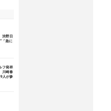
 渋野日
”「急に
ルフ発祥
、川崎春
19人が参