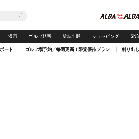
漫画
ゴルフ動画
雑誌出版
ショッピング
SN
ボード
ゴルフ場予約／毎週更新！限定優待プラン
削り出