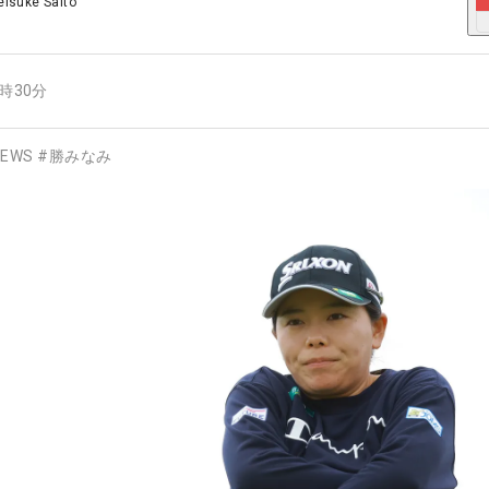
eisuke Saito
9時30分
EWS
#
勝みなみ