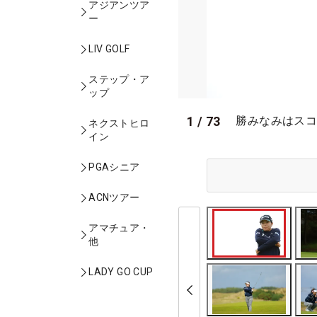
アジアンツア
ー
LIV GOLF
ステップ・ア
ップ
1
/
73
勝みなみはスコ
ネクストヒロ
イン
PGAシニア
ACNツアー
アマチュア・
他
LADY GO CUP