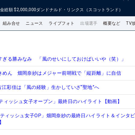
金総額
$2,000,000
ダンドナルド・リンクス（スコットランド）
組み合せ
ニュース
ライブフォト
出場選手
概要など
TV
きすぎる勝みなみ 「風のせいにしておけばいいや（笑）」
できめん 畑岡奈紗はメジャー前哨戦で「縦距離」に自信
古江彩佳は「風の経験」生かしていざ“聖地”へ
Aスコティッシュ女子オープン」最終日のハイライト【動画】
A スコティッシュ女子OP」畑岡奈紗の最終日ハイライト＆インタ
】