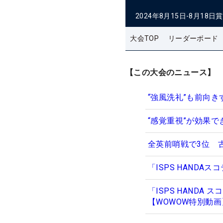
2024年8月15日-8月18日
賞
大会TOP
リーダーボード
【この大会のニュース】
“強風洗礼”も前向
“感覚重視”が効果
全英前哨戦で3位 
「ISPS HAND
「ISPS HAND
【WOWOW特別動画