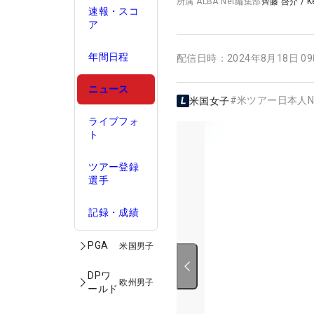
所属
ALBA Net編集部
齊藤 啓介
/
K
速報・スコ
ア
年間日程
配信日時：
2024年8月18日 0
ニュース
#
米ツアー日本人N
米国女子
ライブフォ
ト
ツアー登録
選手
記録・成績
PGA
米国男子
DPワ
欧州男子
ールド