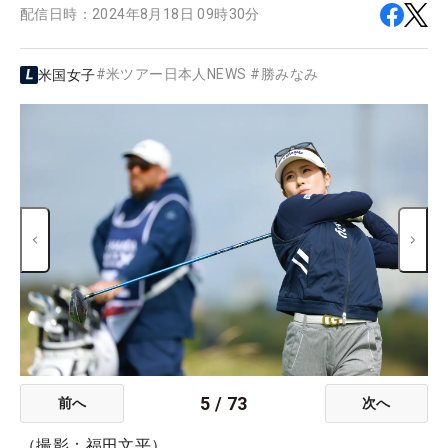
配信日時：
2024年8月18日 09時30分
#
米ツアー日本人NEWS
#
勝みなみ
米国女子
5
/
73
前へ
次へ
（撮影：福田文平）