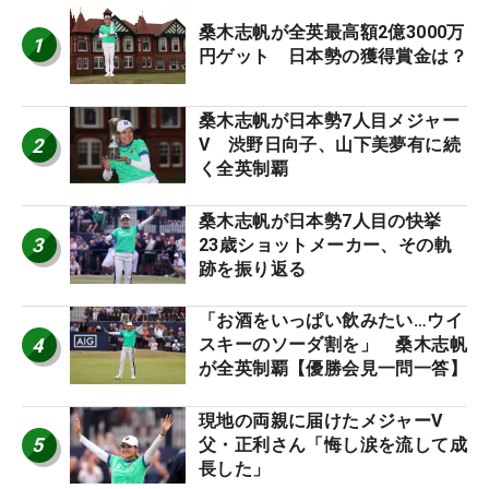
桑木志帆が全英最高額2億3000万
1
円ゲット 日本勢の獲得賞金は？
桑木志帆が日本勢7人目メジャー
2
V 渋野日向子、山下美夢有に続
く全英制覇
桑木志帆が日本勢7人目の快挙
3
23歳ショットメーカー、その軌
跡を振り返る
「お酒をいっぱい飲みたい…ウイ
4
スキーのソーダ割を」 桑木志帆
が全英制覇【優勝会見一問一答】
現地の両親に届けたメジャーV
5
父・正利さん「悔し涙を流して成
長した」