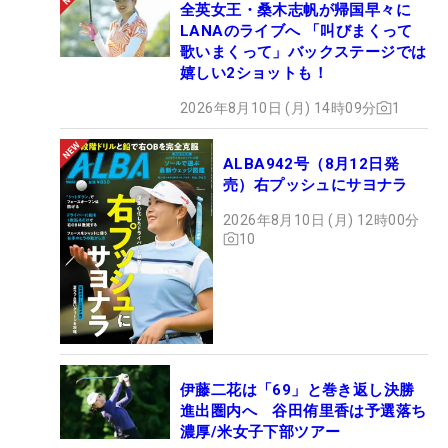
全英女王・桑木志帆が帰国早々に
LANAのライブへ 「叫びまくって
歌いまくって」バックステージでは
嬉しい2ショットも！
2026年8月10日 (月) 14時09分
1
ALBA942号（8月12日発
売）右プッシュにサヨナラ
2026年8月10日 (月) 12時00分
10
伊藤二花は「69」と巻き返し決勝
進出圏内へ 谷田侑里香は予選落ち
濃厚/米女子下部ツアー