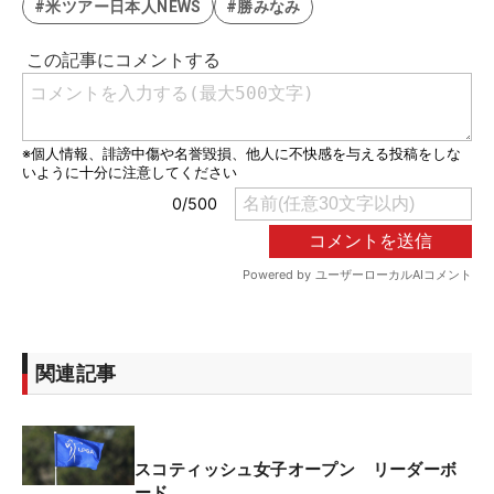
#米ツアー日本人NEWS
#勝みなみ
関連記事
スコティッシュ女子オープン リーダーボ
ード