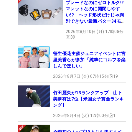
ブレードなのにゼロトルク!?
マレットなのに開閉しやす
い!? ヘッド形状だけじゃ判
別できない最新パター34モデ
ルの性能早見表を作ってみた
2026年8月10日 (月) 17時08分
#ギアカタログ2026
39
笹生優花主催ジュニアイベントに宮
里美香らが参加「純粋にゴルフを楽
しんでほしい」
2026年8月7日 (金) 07時15分
19
竹田麗央が13ランクアップ 山下
美夢有は7位【米国女子賞金ランキ
ング】
2026年8月4日 (火) 12時00分
1
今季初のトップ10入りを逃すもベ