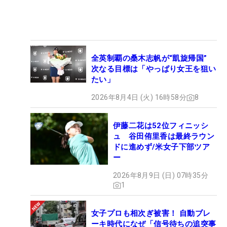
全英制覇の桑木志帆が“凱旋帰国”
次なる目標は「やっぱり女王を狙い
たい」
2026年8月4日 (火) 16時58分
8
伊藤二花は52位フィニッシ
ュ 谷田侑里香は最終ラウン
ドに進めず/米女子下部ツア
ー
2026年8月9日 (日) 07時35分
1
女子プロも相次ぎ被害！ 自動ブレ
ーキ時代になぜ「信号待ちの追突事