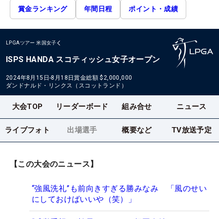
賞金ランキング
年間日程
ポイント・成績
LPGAツアー
米国女子
ISPS HANDA スコティッシュ女子オープン
2024年8月15日-8月18日
賞金総額
$2,000,000
ダンドナルド・リンクス（スコットランド）
大会TOP
リーダーボード
組み合せ
ニュース
ライブフォト
出場選手
概要など
TV放送予定
【この大会のニュース】
“強風洗礼”も前向きすぎる勝みなみ 「風のせい
にしておけばいいや（笑）」