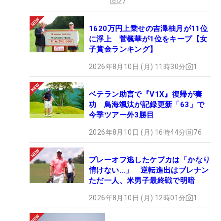
27
1620万円上乗せの吉澤柚月が11位
に浮上 菅楓華が1位をキープ【女
子賞金ランキング】
2026年8月10日 (月) 11時30分
1
ベテラン助言で『V1X』復帰が奏
功 鳥海颯汰が記録更新「63」で
今季ツアー外3勝目
2026年8月10日 (月) 16時44分
76
プレーオフ逃したケプカは「かなり
情けない…」 逆転進出はブレナン
ただ一人、米男子最終戦で明暗
2026年8月10日 (月) 12時01分
1