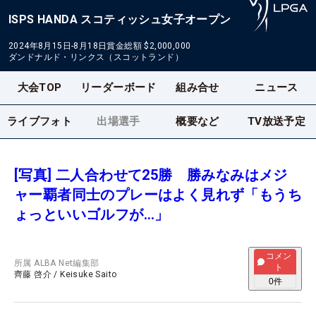
ISPS HANDA スコティッシュ女子オープン
2024年8月15日-8月18日
賞金総額
$2,000,000
ダンドナルド・リンクス（スコットランド）
大会TOP
リーダーボード
組み合せ
ニュース
ライブフォト
出場選手
概要など
TV放送予定
[写真] 二人合わせて25勝 勝みなみはメジ
ャー覇者同士のプレーはよく見れず「もうち
ょっといいゴルフが…」
コメン
所属
ALBA Net編集部
ト
齊藤 啓介
/
Keisuke Saito
0
件