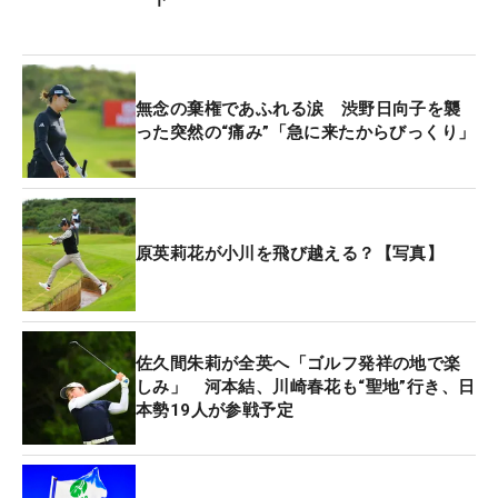
無念の棄権であふれる涙 渋野日向子を襲
った突然の“痛み”「急に来たからびっくり」
原英莉花が小川を飛び越える？【写真】
佐久間朱莉が全英へ「ゴルフ発祥の地で楽
しみ」 河本結、川崎春花も“聖地”行き、日
本勢19人が参戦予定