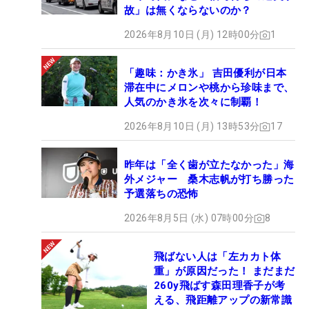
故」は無くならないのか？
2026年8月10日 (月) 12時00分
1
「趣味：かき氷」 吉田優利が日本
滞在中にメロンや桃から珍味まで、
人気のかき氷を次々に制覇！
2026年8月10日 (月) 13時53分
17
昨年は「全く歯が立たなかった」海
外メジャー 桑木志帆が打ち勝った
予選落ちの恐怖
2026年8月5日 (水) 07時00分
8
飛ばない人は「左カカト体
重」が原因だった！ まだまだ
260y飛ばす森田理香子が考
える、飛距離アップの新常識