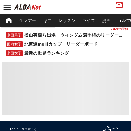
全ツアー
ギア
レッスン
ライフ
漫画
ゴルフ
メルマガ登録
松山英樹ら出場 ウィンダム選手権のリーダーボード
米国男子
北海道meijiカップ リーダーボード
国内女子
最新の世界ランキング
米国女子
LPGAツアー
米国女子