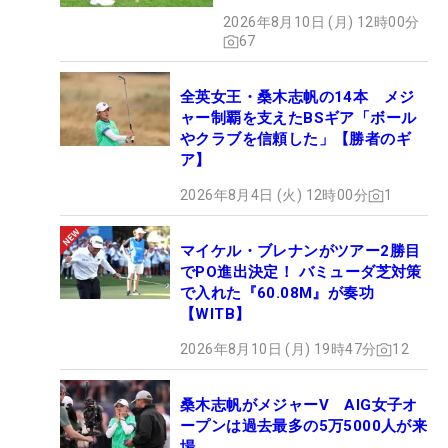
2026年8月10日 (月) 12時00分
67
全英女王・桑木志帆の14本 メジ
ャー制覇を支えたBSギア「ボール
やクラブを信頼した」【勝者のギ
ア】
2026年8月4日 (火) 12時00分
1
マイケル・ブレナンがツアー2勝目
でPO進出決定！ バミューダ芝対策
で入れた『60.08M』が奏功
【WITB】
2026年8月10日 (月) 19時47分
12
桑木志帆がメジャーV AIG女子オ
ープンは過去最多の5万5000人が来
場