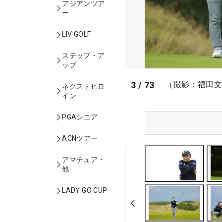
アジアンツア
ー
LIV GOLF
ステップ・ア
ップ
3
/
73
（撮影：福田
ネクストヒロ
イン
PGAシニア
ACNツアー
アマチュア・
他
LADY GO CUP