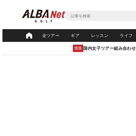
全ツアー
ギア
レッスン
ライフ
国内女子ツアー組み合わせ
注目