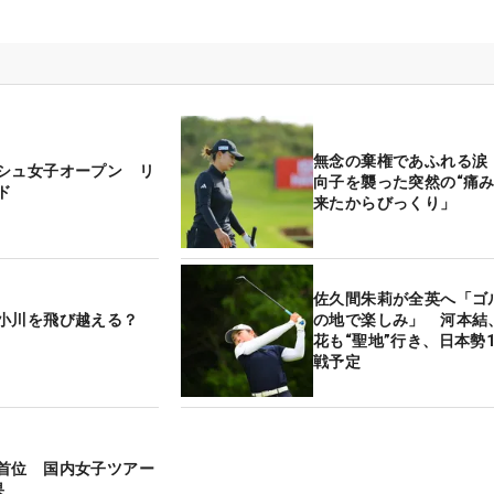
無念の棄権であふれる涙
シュ女子オープン リ
向子を襲った突然の“痛み
ド
来たからびっくり」
佐久間朱莉が全英へ「ゴ
小川を飛び越える？
の地で楽しみ」 河本結
花も“聖地”行き、日本勢
戦予定
首位 国内女子ツアー
果