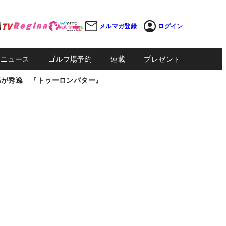
メルマガ登録
ログイン
Sニュース
ゴルフ場予約
連載
プレゼント
感が秀逸 『トゥーロンパター』