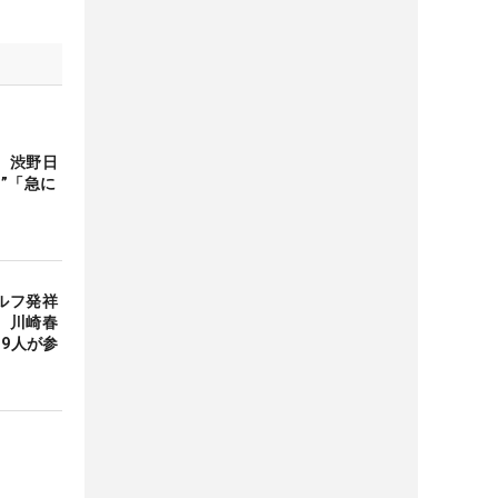
 渋野日
”「急に
ルフ発祥
、川崎春
19人が参