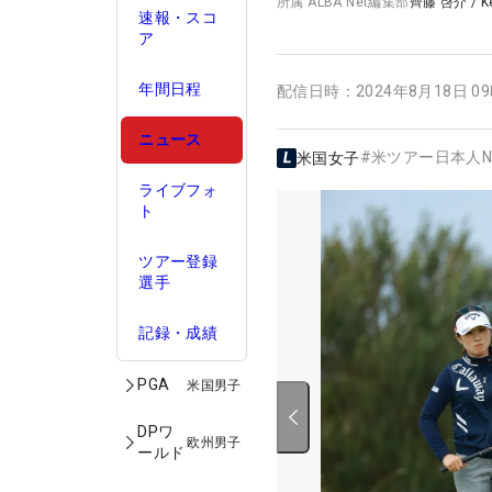
所属
ALBA Net編集部
齊藤 啓介
/
K
速報・スコ
ア
年間日程
配信日時：
2024年8月18日 0
ニュース
#
米ツアー日本人N
米国女子
ライブフォ
ト
ツアー登録
選手
記録・成績
PGA
米国男子
DPワ
欧州男子
ールド