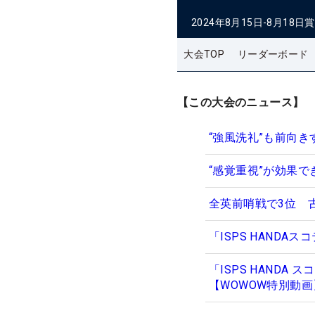
2024年8月15日-8月18日
賞
大会TOP
リーダーボード
【この大会のニュース】
“強風洗礼”も前向
“感覚重視”が効果
全英前哨戦で3位 
「ISPS HAND
「ISPS HAND
【WOWOW特別動画