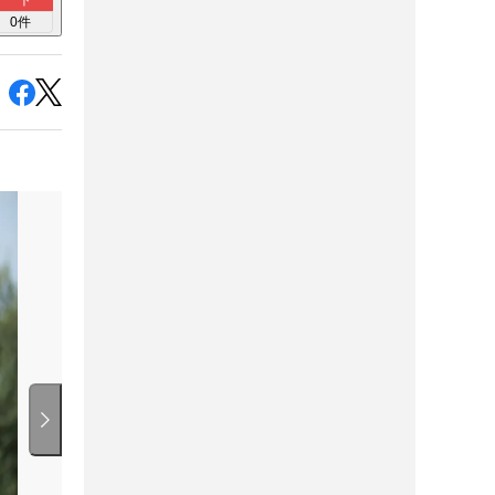
ト
0
件