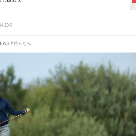
eisuke Saito
9時30分
EWS
#
勝みなみ