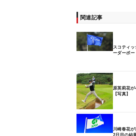
関連記事
スコティッ
ーダーボー
原英莉花が
【写真】
川崎春花が
2日目の結