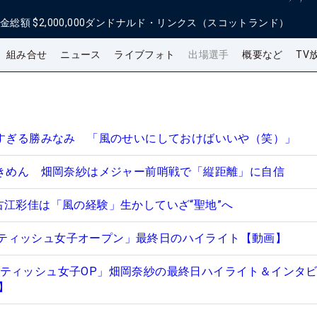
金総額
$2,000,000
ダンドナルド・リンクス（スコットランド）
組み合せ
ニュース
ライブフォト
出場選手
概要など
TV
きすぎる勝みなみ 「風のせいにしておけばいいや（笑）」
できめん 畑岡奈紗はメジャー前哨戦で「縦距離」に自信
古江彩佳は「風の経験」生かしていざ“聖地”へ
Aスコティッシュ女子オープン」最終日のハイライト【動画】
A スコティッシュ女子OP」畑岡奈紗の最終日ハイライト＆インタ
】