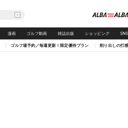
漫画
ゴルフ動画
雑誌出版
ショッピング
SN
ゴルフ場予約／毎週更新！限定優待プラン
削り出しの打