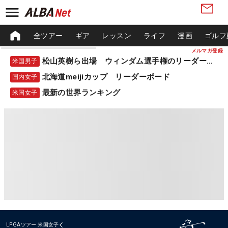
全ツアー
ギア
レッスン
ライフ
漫画
ゴルフ
メルマガ登録
松山英樹ら出場 ウィンダム選手権のリーダーボード
米国男子
北海道meijiカップ リーダーボード
国内女子
最新の世界ランキング
米国女子
LPGAツアー
米国女子