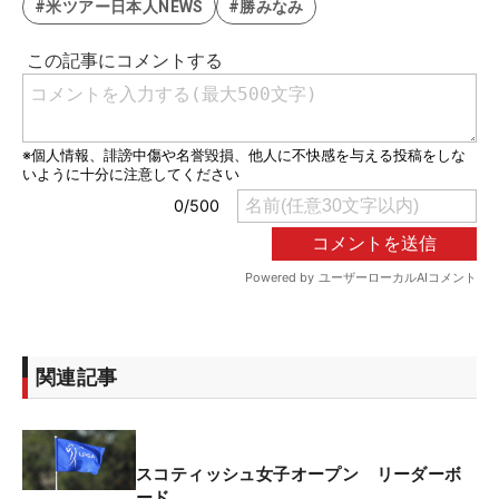
#米ツアー日本人NEWS
#勝みなみ
関連記事
スコティッシュ女子オープン リーダーボ
ード