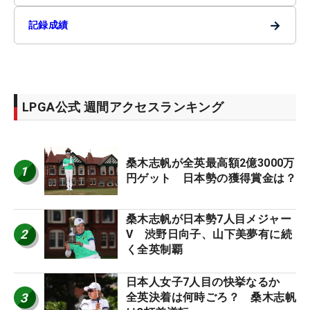
→
記録成績
LPGA公式 週間アクセスランキング
桑木志帆が全英最高額2億3000万
1
円ゲット 日本勢の獲得賞金は？
桑木志帆が日本勢7人目メジャー
2
V 渋野日向子、山下美夢有に続
く全英制覇
日本人女子7人目の快挙なるか
3
全英決着は何時ごろ？ 桑木志帆