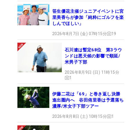
笹生優花主催ジュニアイベントに宮
里美香らが参加「純粋にゴルフを楽
しんでほしい」
2026年8月7日 (金) 07時15分
19
石川遼は暫定68位 第3ラウ
ンドは悪天候の影響で順延/
米男子下部
2026年8月9日 (日) 11時15分
1
伊藤二花は「69」と巻き返し決勝
進出圏内へ 谷田侑里香は予選落ち
濃厚/米女子下部ツアー
2026年8月8日 (土) 10時15分
1