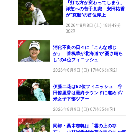
「打ち方が変わってしまう」
洋芝への苦手意識 安田祐香
が“克服”の首位浮上
2026年8月8日 (土) 18時49分
20
消化不良の日々に「こんな感じ
か」 菅楓華が北海道で“憂さ晴ら
し”の4位フィニッシュ
2026年8月9日 (日) 17時06分
21
伊藤二花は52位フィニッシュ 谷
田侑里香は最終ラウンドに進めず/
米女子下部ツアー
2026年8月9日 (日) 07時35分
1
同郷・桑木志帆は「雲の上の存
在」 小林光希が全英女王のキャデ