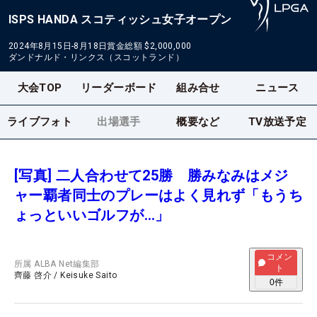
ISPS HANDA スコティッシュ女子オープン
2024年8月15日-8月18日
賞金総額
$2,000,000
ダンドナルド・リンクス（スコットランド）
大会TOP
リーダーボード
組み合せ
ニュース
ライブフォト
出場選手
概要など
TV放送予定
[写真] 二人合わせて25勝 勝みなみはメジ
ャー覇者同士のプレーはよく見れず「もうち
ょっといいゴルフが…」
コメン
所属
ALBA Net編集部
ト
齊藤 啓介
/
Keisuke Saito
0
件