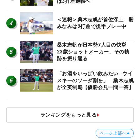
は3打差逆転へ
＜速報＞桑木志帆が首位浮上 勝
4
みなみは2打差で後半プレー中
桑木志帆が日本勢7人目の快挙
5
23歳ショットメーカー、その軌
跡を振り返る
「お酒をいっぱい飲みたい…ウイ
6
スキーのソーダ割を」 桑木志帆
が全英制覇【優勝会見一問一答】
ランキングをもっと見る
ページ上部へ