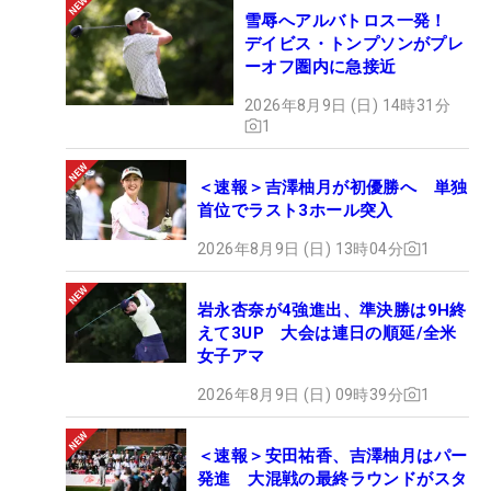
雪辱へアルバトロス一発！
デイビス・トンプソンがプレ
ーオフ圏内に急接近
2026年8月9日 (日) 14時31分
1
＜速報＞吉澤柚月が初優勝へ 単独
首位でラスト3ホール突入
2026年8月9日 (日) 13時04分
1
岩永杏奈が4強進出、準決勝は9H終
えて3UP 大会は連日の順延/全米
女子アマ
2026年8月9日 (日) 09時39分
1
＜速報＞安田祐香、吉澤柚月はパー
発進 大混戦の最終ラウンドがスタ