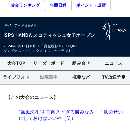
賞金ランキング
年間日程
ポイント・成績
LPGAツアー
米国女子
ISPS HANDA スコティッシュ女子オープン
2024年8月15日-8月18日
賞金総額
$2,000,000
ダンドナルド・リンクス（スコットランド）
大会TOP
リーダーボード
組み合せ
ニュース
ライブフォト
出場選手
概要など
TV放送予定
【この大会のニュース】
“強風洗礼”も前向きすぎる勝みなみ 「風のせい
にしておけばいいや（笑）」