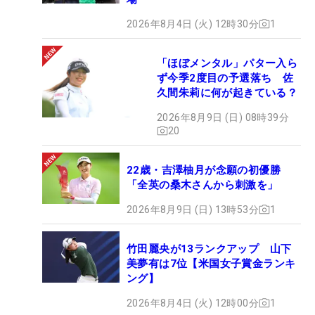
2026年8月4日 (火) 12時30分
1
「ほぼメンタル」パター入ら
ず今季2度目の予選落ち 佐
久間朱莉に何が起きている？
2026年8月9日 (日) 08時39分
20
22歳・吉澤柚月が念願の初優勝
「全英の桑木さんから刺激を」
2026年8月9日 (日) 13時53分
1
竹田麗央が13ランクアップ 山下
美夢有は7位【米国女子賞金ランキ
ング】
2026年8月4日 (火) 12時00分
1