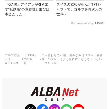
『G740』アイアンが引き出
スイスの叡智が生んだTPTシ
す“反則級”の寛容性と飛びは
ャフトで、ゴルフを異次元の
本当だった！
世界へ
Recommended by
ゴルフ総合
「LPGA」
二人合わせて25勝 勝みなみはメジャー覇者
サイト
の写真一
同士のプレーはよく見れず「もうちょっとい
ALBA Net
覧
いゴルフが…」