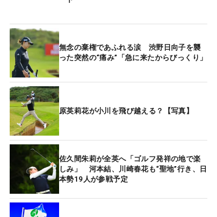
無念の棄権であふれる涙 渋野日向子を襲
った突然の“痛み”「急に来たからびっくり」
原英莉花が小川を飛び越える？【写真】
佐久間朱莉が全英へ「ゴルフ発祥の地で楽
しみ」 河本結、川崎春花も“聖地”行き、日
本勢19人が参戦予定