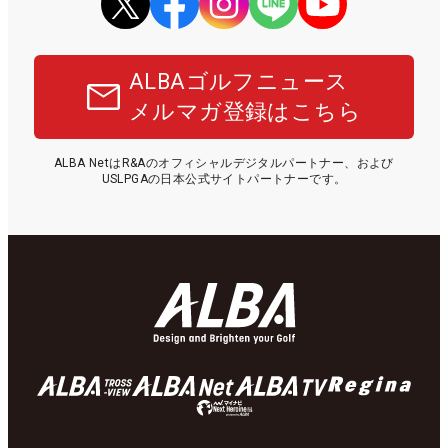
ALBAゴルフニュース
メルマガ登録はこちら
ALBA NetはR&Aのオフィシャルデジタルパートナー、および
USLPGAの日本公式サイトパートナーです。