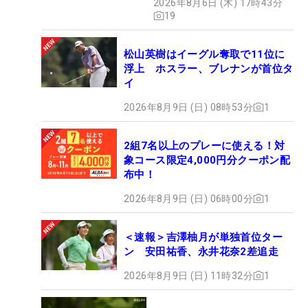
2026年8月6日 (木) 17時43分
19
松山英樹はイーグル奪取で11位に
浮上 ホスラー、ブレナンが首位タ
イ
2026年8月9日 (日) 08時53分
1
2組7名以上のプレーに使える！対
象コース限定4,000円分クーポン配
布中！
2026年8月9日 (日) 06時00分
1
＜速報＞吉澤柚月が単独首位ター
ン 安田祐香、永井花奈2差追走
2026年8月9日 (日) 11時32分
1