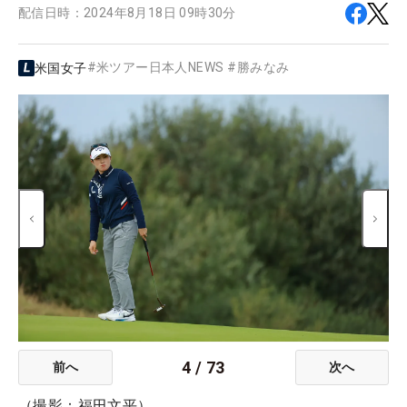
配信日時：
2024年8月18日 09時30分
#
米ツアー日本人NEWS
#
勝みなみ
米国女子
4
/
73
前へ
次へ
（撮影：福田文平）