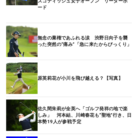
スコティッシュ女子オープン リーダーボ
ード
無念の棄権であふれる涙 渋野日向子を襲
った突然の“痛み”「急に来たからびっくり」
原英莉花が小川を飛び越える？【写真】
佐久間朱莉が全英へ「ゴルフ発祥の地で楽
しみ」 河本結、川崎春花も“聖地”行き、日
本勢19人が参戦予定