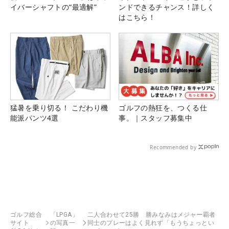
イバーシャフトの“最適解”
ンドできるチャンス！詳しく
はこちら！
猛暑を乗り切る！ こだわり機
ゴルフの熱狂を、つくる仕
能派パンツ4選
事。｜スタッフ募集中
Recommended by
ゴルフ総合
「LPGA」
二人合わせて25勝 勝みなみはメジャー覇者
サイト
の写真一
同士のプレーはよく見れず「もうちょっとい