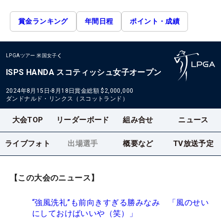
賞金ランキング
年間日程
ポイント・成績
LPGAツアー
米国女子
ISPS HANDA スコティッシュ女子オープン
2024年8月15日-8月18日
賞金総額
$2,000,000
ダンドナルド・リンクス（スコットランド）
大会TOP
リーダーボード
組み合せ
ニュース
ライブフォト
出場選手
概要など
TV放送予定
【この大会のニュース】
“強風洗礼”も前向きすぎる勝みなみ 「風のせい
にしておけばいいや（笑）」