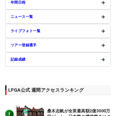
→
年間日程
→
ニュース一覧
→
ライブフォト一覧
→
ツアー登録選手
→
記録成績
LPGA公式 週間アクセスランキング
桑木志帆が全英最高額2億3000万
1