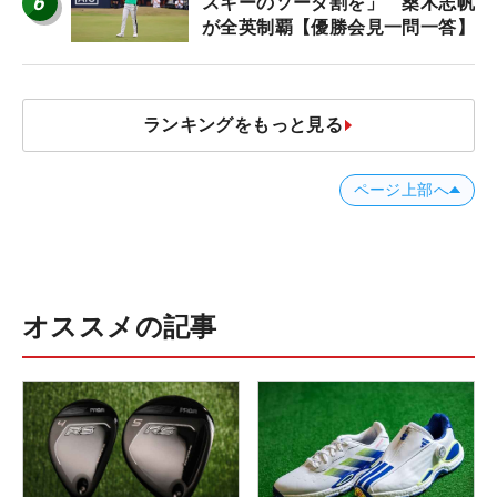
6
スキーのソーダ割を」 桑木志帆
が全英制覇【優勝会見一問一答】
ランキングをもっと見る
ページ上部へ
オススメの記事