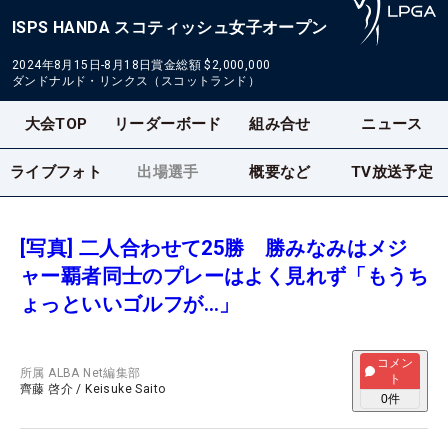
ISPS HANDA スコティッシュ女子オープン
2024年8月15日-8月18日
賞金総額
$2,000,000
ダンドナルド・リンクス（スコットランド）
大会TOP
リーダーボード
組み合せ
ニュース
ライブフォト
出場選手
概要など
TV放送予定
[写真] 二人合わせて25勝 勝みなみはメジ
ャー覇者同士のプレーはよく見れず「もうち
ょっといいゴルフが…」
コメン
所属
ALBA Net編集部
ト
齊藤 啓介
/
Keisuke Saito
0
件