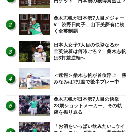
円ゲット 日本勢の獲得賞金は？
桑木志帆が日本勢7人目メジャー
2
V 渋野日向子、山下美夢有に続
く全英制覇
日本人女子7人目の快挙なるか
3
全英決着は何時ごろ？ 桑木志帆
は3打差逆転へ
＜速報＞桑木志帆が首位浮上 勝
4
みなみは2打差で後半プレー中
桑木志帆が日本勢7人目の快挙
5
23歳ショットメーカー、その軌
跡を振り返る
「お酒をいっぱい飲みたい…ウイ