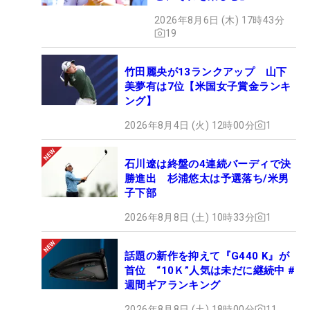
2026年8月6日 (木) 17時43分
19
竹田麗央が13ランクアップ 山下
美夢有は7位【米国女子賞金ランキ
ング】
2026年8月4日 (火) 12時00分
1
石川遼は終盤の4連続バーディで決
勝進出 杉浦悠太は予選落ち/米男
子下部
2026年8月8日 (土) 10時33分
1
話題の新作を抑えて『G440 K』が
首位 “10Ｋ”人気は未だに継続中 #
週間ギアランキング
2026年8月8日 (土) 18時00分
11