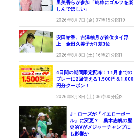
里美香らが参加「純粋にゴルフを楽
しんでほしい」
2026年8月7日 (金) 07時15分
19
安田祐香、吉澤柚月が首位タイ浮
上 金田久美子が1差3位
2026年8月8日 (土) 16時21分
1
4日間の期間限定配布！11月までの
プレーに2回使える1,500円＆1,000
円分クーポン！
2026年8月8日 (土) 06時00分
2
J・ローズが『イエローボー
ル』に変更？ 桑木志帆の歴
史的Vがメジャーチャンプに
も影響か