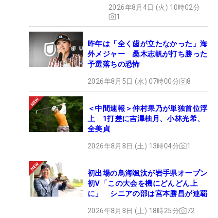
2026年8月4日 (火) 10時02分
1
昨年は「全く歯が立たなかった」海
外メジャー 桑木志帆が打ち勝った
予選落ちの恐怖
2026年8月5日 (水) 07時00分
8
＜中間速報＞仲村果乃が単独首位浮
上 1打差に吉澤柚月、小林光希、
全美貞
2026年8月8日 (土) 13時04分
1
初出場の鳥海颯汰が岩手県オープン
初V「この大会を機にどんどん上
に」 シニアの部は宮本勝昌が連覇
2026年8月8日 (土) 18時25分
72