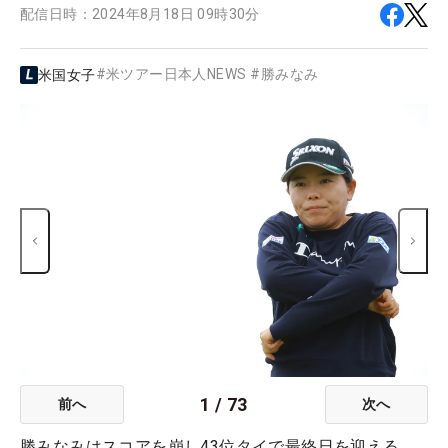
配信日時：
2024年8月18日 09時30分
#
米ツアー日本人NEWS
#
勝みなみ
米国女子
1
/
73
前へ
次へ
勝みなみはスコアを崩し43位タイで最終日を迎える