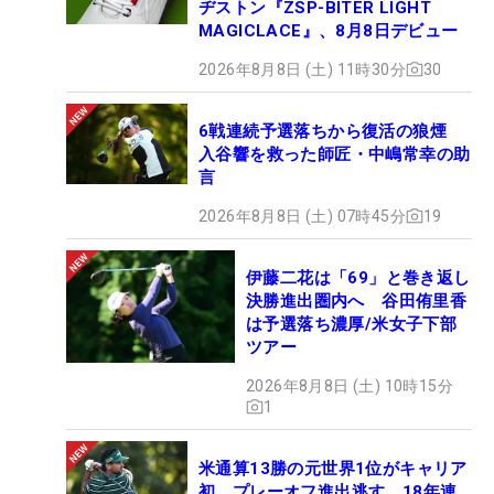
ヂストン『ZSP-BITER LIGHT
MAGICLACE』、8月8日デビュー
2026年8月8日 (土) 11時30分
30
6戦連続予選落ちから復活の狼煙
入谷響を救った師匠・中嶋常幸の助
言
2026年8月8日 (土) 07時45分
19
伊藤二花は「69」と巻き返し
決勝進出圏内へ 谷田侑里香
は予選落ち濃厚/米女子下部
ツアー
2026年8月8日 (土) 10時15分
1
米通算13勝の元世界1位がキャリア
初、プレーオフ進出逃す 18年連