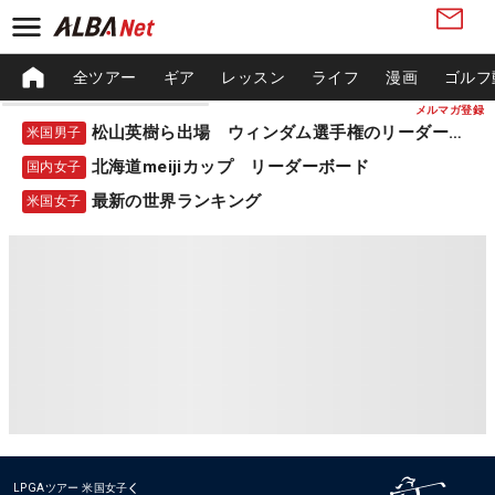
全ツアー
ギア
レッスン
ライフ
漫画
ゴルフ
メルマガ登録
松山英樹ら出場 ウィンダム選手権のリーダーボード
米国男子
北海道meijiカップ リーダーボード
国内女子
最新の世界ランキング
米国女子
LPGAツアー
米国女子