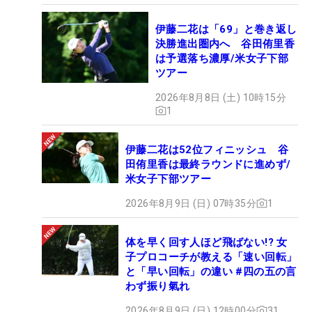
伊藤二花は「69」と巻き返し
決勝進出圏内へ 谷田侑里香
は予選落ち濃厚/米女子下部
ツアー
2026年8月8日 (土) 10時15分
1
伊藤二花は52位フィニッシュ 谷
田侑里香は最終ラウンドに進めず/
米女子下部ツアー
2026年8月9日 (日) 07時35分
1
体を早く回す人ほど飛ばない!? 女
子プロコーチが教える「速い回転」
と「早い回転」の違い #四の五の言
わず振り氣れ
2026年8月9日 (日) 12時00分
31