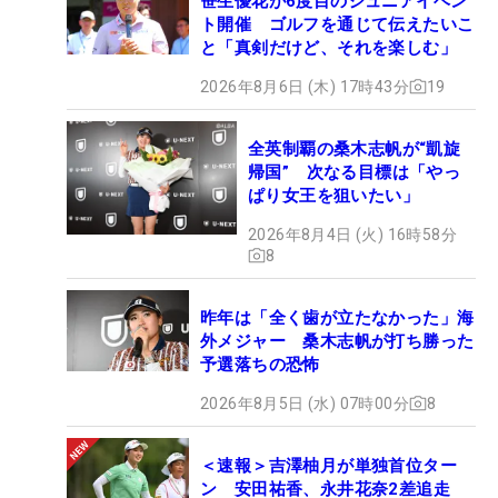
笹生優花が6度目のジュニアイベン
ト開催 ゴルフを通じて伝えたいこ
と「真剣だけど、それを楽しむ」
2026年8月6日 (木) 17時43分
19
全英制覇の桑木志帆が“凱旋
帰国” 次なる目標は「やっ
ぱり女王を狙いたい」
2026年8月4日 (火) 16時58分
8
昨年は「全く歯が立たなかった」海
外メジャー 桑木志帆が打ち勝った
予選落ちの恐怖
2026年8月5日 (水) 07時00分
8
＜速報＞吉澤柚月が単独首位ター
ン 安田祐香、永井花奈2差追走