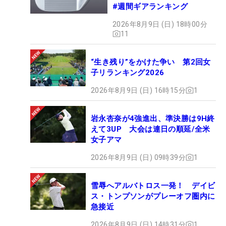
#週間ギアランキング
2026年8月9日 (日) 18時00分
11
“生き残り”をかけた争い 第2回女
子リランキング2026
2026年8月9日 (日) 16時15分
1
岩永杏奈が4強進出、準決勝は9H終
えて3UP 大会は連日の順延/全米
女子アマ
2026年8月9日 (日) 09時39分
1
雪辱へアルバトロス一発！ デイビ
ス・トンプソンがプレーオフ圏内に
急接近
2026年8月9日 (日) 14時31分
1