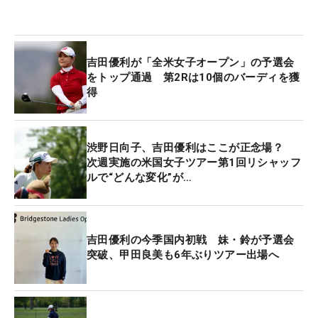
吉田優利が「全米女子オープン」の予選会
をトップ通過 第2Rは10個のバーディを獲
得
渋野日向子、吉田優利はここが正念場？
次週実施の米国女子ツアー第1回リシャッフ
ルで“どんな変化”が…
吉田優利の今季国内初戦 妹・鈴が予選会
突破、甲田良美も6年ぶりツアー出場へ