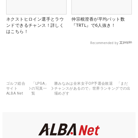
ネクストヒロイン選手とラウ
仲宗根澄香が平均パット数
ンドできるチャンス！詳しく
『TRTL』で6人抜き！
はこちら！
Recommended by
ゴルフ総合
「LPGA」
勝みなみは全米女子OP予選会敗退 「まだ
サイト
の写真一
チャンスがあるので」世界ランキングでの出
ALBA Net
覧
場めざす