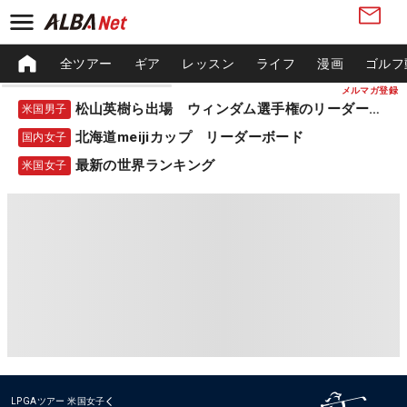
全ツアー
ギア
レッスン
ライフ
漫画
ゴルフ
メルマガ登録
松山英樹ら出場 ウィンダム選手権のリーダーボード
米国男子
北海道meijiカップ リーダーボード
国内女子
最新の世界ランキング
米国女子
LPGAツアー
米国女子