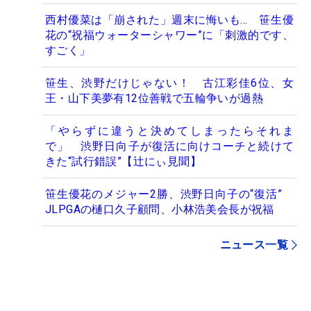
西村優菜は「崩された」週末に悔いも… 笹生優
花の“祝福ウォーターシャワー”に「刺激的です、
すごく」
笹生、渋野だけじゃない！ 古江彩佳6位、女
王・山下美夢有12位善戦で五輪争いが過熱
「やらずに違うと決めてしまったらそれま
で」 渋野日向子が復活に向けコーチと続けて
きた“試行錯誤”【辻にぃ見聞】
笹生優花のメジャー2勝、渋野日向子の“復活”
JLPGAの樋口久子顧問、小林浩美会長が祝福
ニュース一覧