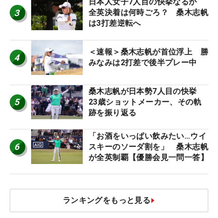
日本人女子7人目の快挙なるか
3
全英決着は何時ごろ？ 桑木志帆
は3打差逆転へ
＜速報＞桑木志帆が首位浮上 勝
4
みなみは2打差で後半プレー中
桑木志帆が日本勢7人目の快挙
5
23歳ショットメーカー、その軌
跡を振り返る
「お酒をいっぱい飲みたい…ウイ
6
スキーのソーダ割を」 桑木志帆
が全英制覇【優勝会見一問一答】
ランキングをもっと見る