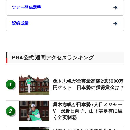
→
ツアー登録選手
→
記録成績
LPGA公式 週間アクセスランキング
桑木志帆が全英最高額2億3000万
1
円ゲット 日本勢の獲得賞金は？
桑木志帆が日本勢7人目メジャー
2
V 渋野日向子、山下美夢有に続
く全英制覇