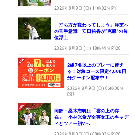
2026年8月9日 (日) 11時32分
1
「打ち方が変わってしまう」洋芝へ
の苦手意識 安田祐香が“克服”の首
位浮上
2026年8月8日 (土) 18時49分
20
2組7名以上のプレーに使え
る！対象コース限定4,000円
分クーポン配布中！
2026年8月9日 (日) 06時00分
1
同郷・桑木志帆は「雲の上の存
在」 小林光希が全英女王のキャデ
ィとツアー初Vへ
2026年8月9日 (日) 08時03分
20