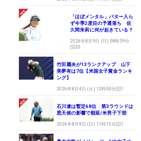
「ほぼメンタル」パター入ら
ず今季2度目の予選落ち 佐
久間朱莉に何が起きている？
2026年8月9日 (日) 08時39分
20
竹田麗央が13ランクアップ 山下
美夢有は7位【米国女子賞金ランキ
ング】
2026年8月4日 (火) 12時00分
1
石川遼は暫定68位 第3ラウンドは
悪天候の影響で順延/米男子下部
2026年8月9日 (日) 11時15分
1