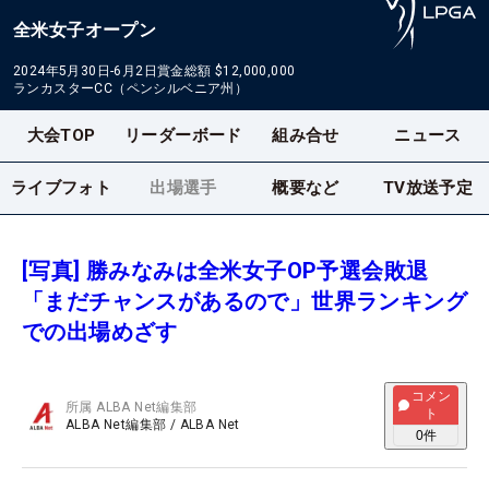
全米女子オープン
2024年5月30日-6月2日
賞金総額
$12,000,000
ランカスターCC（ペンシルベニア州）
大会TOP
リーダーボード
組み合せ
ニュース
ライブフォト
出場選手
概要など
TV放送予定
[写真] 勝みなみは全米女子OP予選会敗退
「まだチャンスがあるので」世界ランキング
での出場めざす
コメン
所属
ALBA Net編集部
ト
ALBA Net編集部
/
ALBA Net
0
件