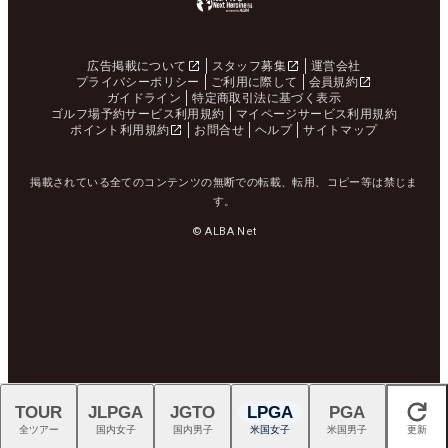
広告掲載について
スタッフ募集
運営会社
プライバシーポリシー
ご利用に際して
会員規約
ガイドライン
特定商取引法に基づく表示
ゴルフ場予約サービス利用規約
マイページサービス利用規約
ポイント利用規約
お問合せ
ヘルプ
サイトマップ
掲載されている全てのコンテンツの無断での転載、転用、コピー等は禁じま
す。
© ALBA Net
TOUR
JLPGA
JGTO
LPGA
PGA
閉じる
全ツアー
国内女子
国内男子
米国女子
米国男子
更新