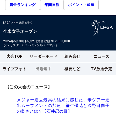
賞金ランキング
年間日程
ポイント・成績
LPGAツアー
米国女子
全米女子オープン
2024年5月30日-6月2日
賞金総額
$12,000,000
ランカスターCC（ペンシルベニア州）
大会TOP
リーダーボード
組み合せ
ニュース
ライブフォト
出場選手
概要など
TV放送予定
【この大会のニュース】
メジャー過去最高の結果に感じた、米ツアー進
出ムーブメントの加速 笹生優花と渋野日向子
の良さとは？【石井忍の目】