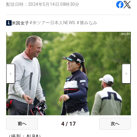
配信日時：
2024年5月14日 08時30分
#
米ツアー日本人NEWS
#
勝みなみ
米国女子
4
/
17
前へ
次へ
（撮影：ALBA）