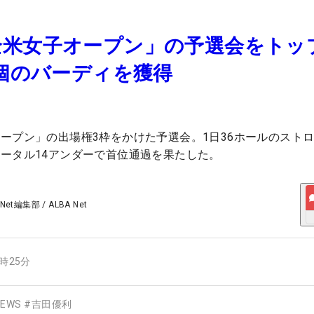
全米女子オープン」の予選会をトッ
0個のバーディを獲得
ープン」の出場権3枠をかけた予選会。1日36ホールのスト
ータル14アンダーで首位通過を果たした。
 Net編集部
/
ALBA Net
1時25分
EWS
#
吉田優利