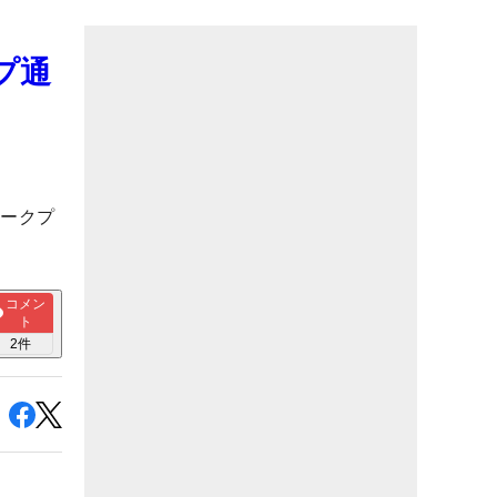
プ通
ロークプ
コメン
ト
2
件