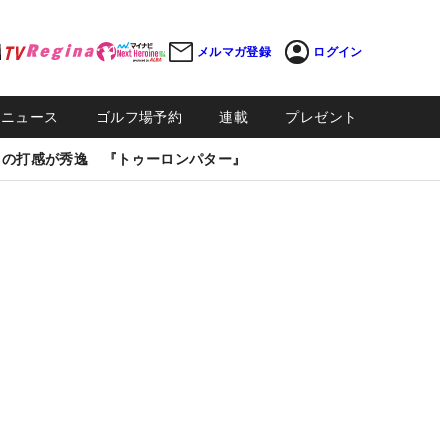
メルマガ登録
ログイン
Sニュース
ゴルフ場予約
連載
プレゼント
しの打感が秀逸 『トゥーロンパター』