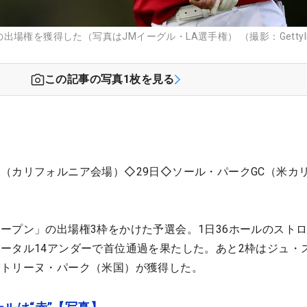
場権を獲得した（写真はJMイーグル・LA選手権） （撮影：GettyIm
この記事の写真
1
枚を見る
（カリフォルニア会場）◇29日◇ソール・パークGC（米カ
ープン」の出場権3枠をかけた予選会。1日36ホールのスト
ータル14アンダーで首位通過を果たした。あと2枠はジュ・
カトリーヌ・パーク（米国）が獲得した。