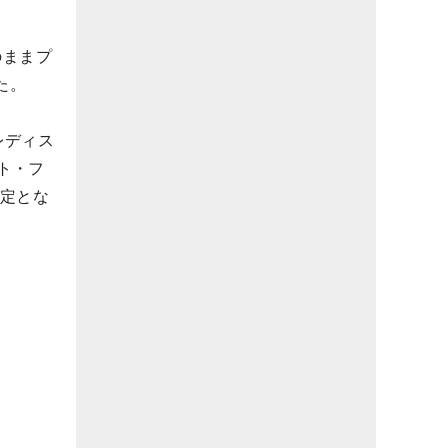
のままプ
た。
レディス
ト・フ
予定とな