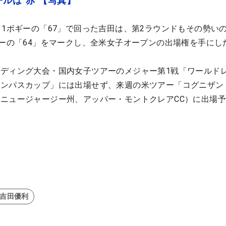
ルは“赤”【写真】
・1ボギーの「67」で回った吉田は、第2ラウンドもその勢い
ギーの「64」をマークし、全米女子オープンの出場権を手にし
ディング大会・国内女子ツアーのメジャー第1戦「ワールド
ロンパスカップ」には出場せず、来週の米ツアー「コグニザン
ニュージャージー州、アッパー・モントクレアCC）に出場
#吉田優利