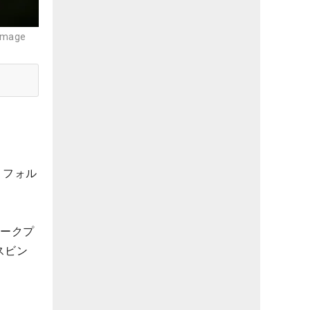
age
リフォル
ロークプ
スビン