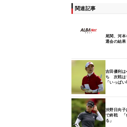
関連記事
尾関、河本
選会の結果
吉田優利は
ち 次戦は
「いっぱい
渋野日向子
で終戦 「
る」