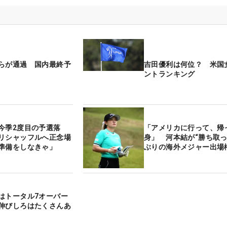
らが通過 国内最終予
吉田優利は何位？ 米国
ントランキング
今季2度目の予選落
「アメリカに行って、帰
リシャッフルへ正念場
身」 河本結が“勝ち取っ
準備をしなきゃ」
ぶりの海外メジャー出場
はトータル7オーバー
伸びしろはたくさんあ