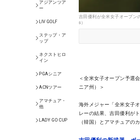
アジアンツア
ー
吉田優利が全米女子オープンの出
LIV GOLF
s）
ステップ・ア
ップ
ネクストヒロ
イン
PGAシニア
＜全米女子オープン予選会
ニア州）＞
ACNツアー
アマチュア・
海外メジャー「全米女子オ
他
レーの結果、吉田優利がト
LADY GO CUP
（韓国）とアマチュアの