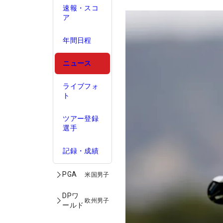
速報・スコ
ア
年間日程
ニュース
ライブフォ
ト
ツアー登録
選手
記録・成績
PGA
米国男子
DPワ
欧州男子
ールド