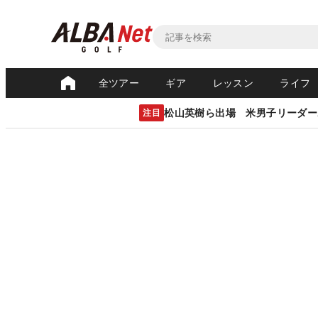
全ツアー
ギア
レッスン
ライフ
松山英樹ら出場 米男子リーダー
注目