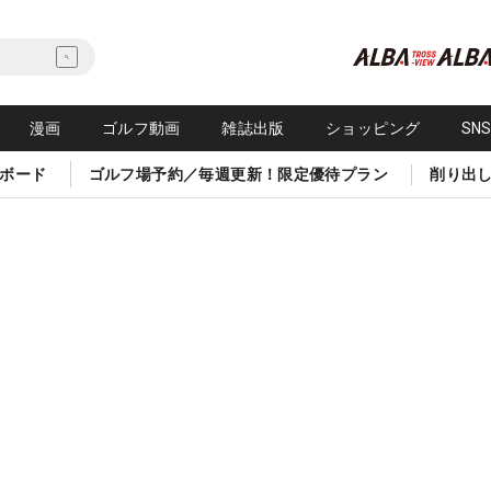
漫画
ゴルフ動画
雑誌出版
ショッピング
SN
ボード
ゴルフ場予約／毎週更新！限定優待プラン
削り出