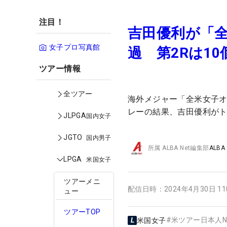
注目！
吉田優利が「
女子プロ写真館
過 第2Rは1
ツアー情報
全ツアー
海外メジャー「全米女子オ
レーの結果、吉田優利がト
JLPGA
国内女子
JGTO
国内男子
所属
ALBA Net編集部
ALBA
LPGA
米国女子
ツアーメニ
配信日時：
2024年4月30日 1
ュー
ツアーTOP
#
米ツアー日本人N
米国女子