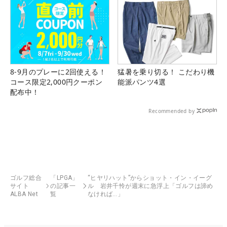
8-9月のプレーに2回使える！
猛暑を乗り切る！ こだわり機
コース限定2,000円クーポン
能派パンツ4選
配布中！
Recommended by
ゴルフ総合
「LPGA」
“ヒヤリハット”からショット・イン・イーグ
サイト
の記事一
ル 岩井千怜が週末に急浮上「ゴルフは諦め
ALBA Net
覧
なければ…」