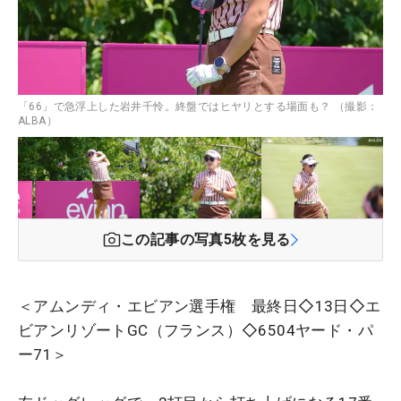
「66」で急浮上した岩井千怜。終盤ではヒヤリとする場面も？ （撮影：
ALBA）
この記事の写真
5
枚を見る
＜アムンディ・エビアン選手権 最終日◇13日◇エ
ビアンリゾートGC（フランス）◇6504ヤード・パ
ー71＞