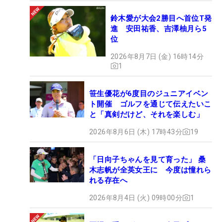
鈴木愛が大会2勝目へ首位T発
進 安田祐香、吉澤柚月ら5
位
2026年8月7日 (金) 16時14分
1
笹生優花が6度目のジュニアイベン
ト開催 ゴルフを通じて伝えたいこ
と「真剣だけど、それを楽しむ」
2026年8月6日 (木) 17時43分
19
「日向子ちゃんを見て育った」 桑
木志帆が全英女王に 今度は憧れら
れる存在へ
2026年8月4日 (火) 09時00分
1