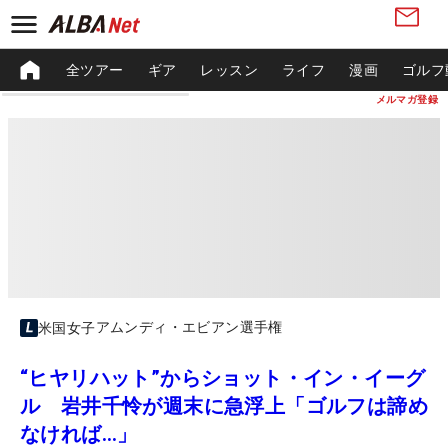
全ツアー
ギア
レッスン
ライフ
漫画
ゴルフ
メルマガ登録
アムンディ・エビアン選手権
米国女子
“ヒヤリハット”からショット・イン・イーグ
ル 岩井千怜が週末に急浮上「ゴルフは諦め
なければ…」