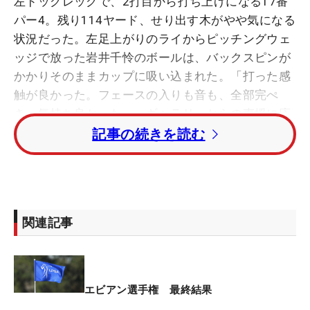
左ドッグレッグで、2打目から打ち上げになる17番
パー4。残り114ヤード、せり出す木がやや気になる
状況だった。左足上がりのライからピッチングウェ
ッジで放った岩井千怜のボールは、バックスピンが
かかりそのままカップに吸い込まれた。「打った感
触が良かった。フェースの入りも音も、全部完ぺ
き。気持ち良かった」。ギャラリーからの声援に応
え、手放しで喜んだ。
記事の続きを読む
その一方で、ティイングエリアではヒヤリとする場
面も。16番パー3ではピン右1メートルにつけてバー
ディを奪ったのだが、その際、なんと15番のピンポ
関連記事
ジションと“勘違い”していたことを恥ずかしそうに
明かした。
15番も16番と同様に、右手前から左奥に伸びていく
エビアン選手権 最終結果
ようなグリーン。15番のピンポジションは右から4