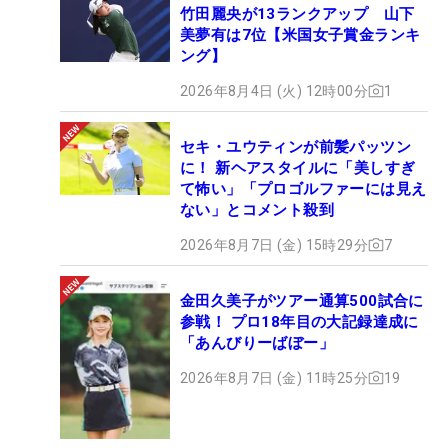
竹田麗央が13ランクアップ 山下
美夢有は7位【米国女子賞金ランキ
ング】
2026年8月4日 (火) 12時00分
1
セキ・ユウティンが前髪パッツン
に！ 新ヘアスタイルに「美しすぎ
て怖い」「プロゴルファーには見え
ない」とコメント殺到
2026年8月7日 (金) 15時29分
7
金田久美子がツアー通算500試合に
参戦！ プロ18年目の大記録達成に
「あんびりーばぼー」
2026年8月7日 (金) 11時25分
19