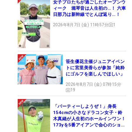
女子プロたちが過ごしたオープンウ
ィーク 堀琴音は人生初の…！ 六車
日那乃は新幹線でとんぼ返り…！
2026年8月7日 (金) 11時57分
1
笹生優花主催ジュニアイベン
トに宮里美香らが参加「純粋
にゴルフを楽しんでほしい」
2026年8月7日 (金) 07時15分
19
「パーティーしようぜ！」身長
154cmの小さなドラコン女子・鈴
木真緒が人生初のホールインワン！
173yを5番アイアンで会心のショッ
ト