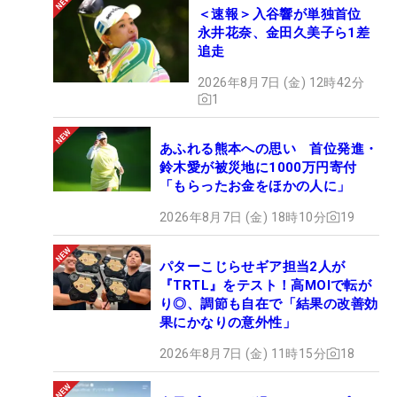
＜速報＞入谷響が単独首位
永井花奈、金田久美子ら1差
追走
2026年8月7日 (金) 12時42分
1
あふれる熊本への思い 首位発進・
鈴木愛が被災地に1000万円寄付
「もらったお金をほかの人に」
2026年8月7日 (金) 18時10分
19
パターこじらせギア担当2人が
『TRTL』をテスト！高MOIで転が
り◎、調節も自在で「結果の改善効
果にかなりの意外性」
2026年8月7日 (金) 11時15分
18