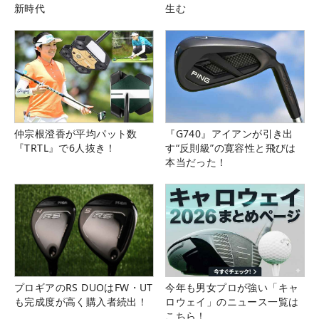
新時代
生む
仲宗根澄香が平均パット数
『G740』アイアンが引き出
『TRTL』で6人抜き！
す“反則級”の寛容性と飛びは
本当だった！
プロギアのRS DUOはFW・UT
今年も男女プロが強い「キャ
も完成度が高く購入者続出！
ロウェイ」のニュース一覧は
こちら！