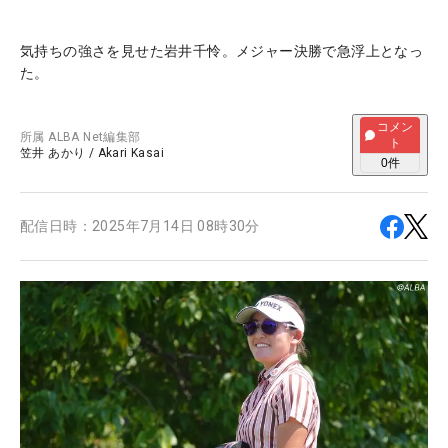
気持ちの強さを見せた岩井千怜。メジャー決勝で急浮上となっ
た。
コメン
所属
ALBA Net編集部
ト
笠井 あかり
/
Akari Kasai
0
件
配信日時：
2025年7月14日 08時30分