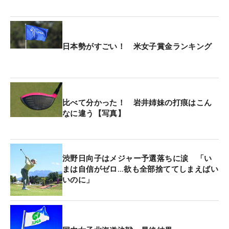
ヤード、手前から15ヤードで、16番は右から4ヤー
ド、手前から14ヤードとほぼ同じだった。「1ヤー
ドしか変わらなくて、奇跡的に助かった。ホッとし
日本勢がすごい！ 米女子賞金ランキング
ました」と苦笑い。16番は手前に池が構えており、
もし大きく間違えていれば、トラブルになっていた
かもしれない。
比べて分かった！ 岩井姉妹の打痕はこん
2日目には3つのダブルボギーを叩きながらも、トー
なに違う【写真】
タル1オーバー・53位タイで辛くも予選を通過。裏
街道だった3日目は「67」、最終日は1イーグル・5
バーディ・2ボギーの「66」をマークし、トータル8
渋野日向子はメジャー予選落ちに涙 「い
アンダー・14位タイまで浮上した。「ゴルフは諦め
まは自信がゼロ…欲も全部捨ててしまえばい
なければ何が起きるか分からないスポーツ。改めて
いのに」
感じました」。気持ちを強く持ち、72ホールを戦い
抜いた。