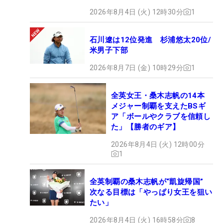
2026年8月4日 (火) 12時30分
1
石川遼は12位発進 杉浦悠太20位/
米男子下部
2026年8月7日 (金) 10時29分
1
全英女王・桑木志帆の14本
メジャー制覇を支えたBSギ
ア「ボールやクラブを信頼し
た」【勝者のギア】
2026年8月4日 (火) 12時00分
1
全英制覇の桑木志帆が“凱旋帰国”
次なる目標は「やっぱり女王を狙い
たい」
2026年8月4日 (火) 16時58分
8