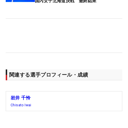
今回は2年ぶり2度目の出場。スポット参戦だった前
国内女子北海道決戦 最終結果
回は予選落ちに終わったが、今年は米ツアー優勝者
として注目組入り。予選ラウンドは世界ランキング
1位のネリー・コルダ（米国）、地元フランス出身
のセリーヌ・ビュティエと同組で、大ギャラリーに
囲まれた。「ネリーさんと回ったのはすごく自信に
なった。思い出に残る試合です」と充実感をにじま
せた。
このあとはオープンウィークを挟み、スコットラン
関連する選手プロフィール・成績
ド大会、そしてウェールズ開催のメジャー最終戦
「AIG女子オープン」（全英）とリンクスでの2連戦
が待つ。「上位争いがしたい。いいイメージを持っ
岩井 千怜
て臨みたい。タフな戦いになるけれど、今までの経
Chisato Iwai
験を生かして頑張ります」と気合いを込めた。
（文・笠井あかり）