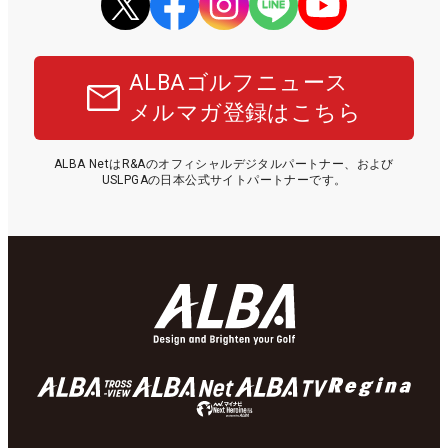
ALBAゴルフニュース
メルマガ登録はこちら
ALBA NetはR&Aのオフィシャルデジタルパートナー、および
USLPGAの日本公式サイトパートナーです。