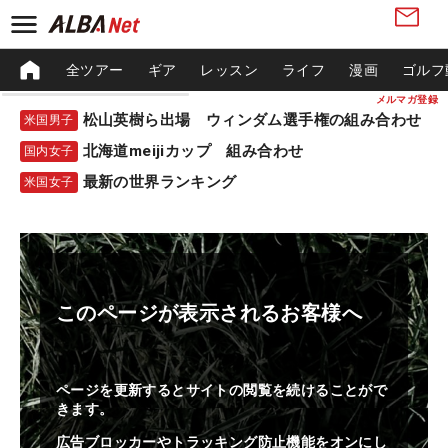
全ツアー
ギア
レッスン
ライフ
漫画
ゴルフ
メルマガ登録
松山英樹ら出場 ウィンダム選手権の組み合わせ
米国男子
北海道meijiカップ 組み合わせ
国内女子
最新の世界ランキング
米国女子
このページが表示されるお客様へ
ページを更新するとサイトの閲覧を続けることがで
きます。
広告ブロッカーやトラッキング防止機能をオンにし