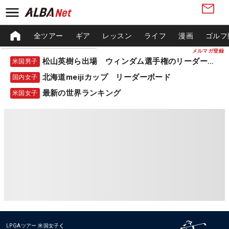
全ツアー
ギア
レッスン
ライフ
漫画
ゴルフ
メルマガ登録
松山英樹ら出場 ウィンダム選手権のリーダーボード
米国男子
北海道meijiカップ リーダーボード
国内女子
最新の世界ランキング
米国女子
LPGAツアー
米国女子