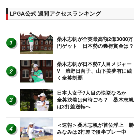
LPGA公式 週間アクセスランキング
桑木志帆が全英最高額2億3000万
1
円ゲット 日本勢の獲得賞金は？
桑木志帆が日本勢7人目メジャー
2
V 渋野日向子、山下美夢有に続
く全英制覇
日本人女子7人目の快挙なるか
3
全英決着は何時ごろ？ 桑木志帆
は3打差逆転へ
＜速報＞桑木志帆が首位浮上 勝
4
みなみは2打差で後半プレー中