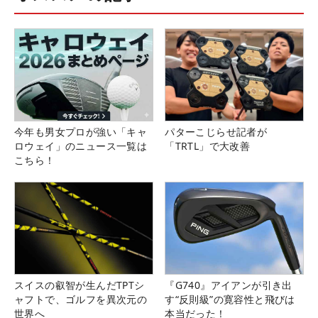
今年も男女プロが強い「キャ
パターこじらせ記者が
ロウェイ」のニュース一覧は
「TRTL」で大改善
こちら！
スイスの叡智が生んだTPTシ
『G740』アイアンが引き出
ャフトで、ゴルフを異次元の
す“反則級”の寛容性と飛びは
世界へ
本当だった！