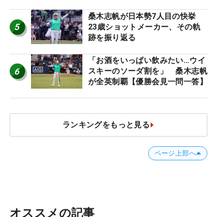
桑木志帆が日本勢7人目の快挙
5
23歳ショットメーカー、その軌
跡を振り返る
「お酒をいっぱい飲みたい…ウイ
6
スキーのソーダ割を」 桑木志帆
が全英制覇【優勝会見一問一答】
ランキングをもっと見る
ページ上部へ
オススメの記事