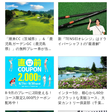
「潮来CC（茨城県）」＆「鹿
新『TENSEIオレンジ』はドラ
児島ガーデンGC（鹿児島
イバーシャフトの“最適解”
県）」の無料プレー券が当た
る！！
8-9月のプレーに2回使える！
インター5分、都心から60分
コース限定2,000円クーポン
のフラットな美観コース。大
配布中！
栄カントリー俱楽部（千葉
県）