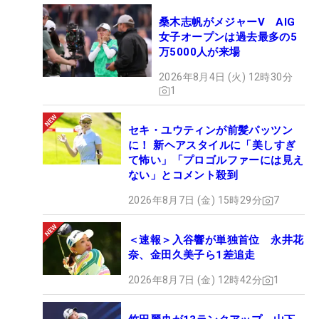
桑木志帆がメジャーV AIG
女子オープンは過去最多の5
万5000人が来場
2026年8月4日 (火) 12時30分
1
セキ・ユウティンが前髪パッツン
に！ 新ヘアスタイルに「美しすぎ
て怖い」「プロゴルファーには見え
ない」とコメント殺到
2026年8月7日 (金) 15時29分
7
＜速報＞入谷響が単独首位 永井花
奈、金田久美子ら1差追走
2026年8月7日 (金) 12時42分
1