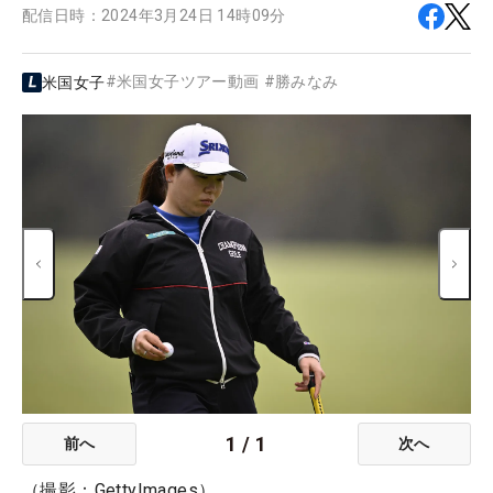
配信日時：
2024年3月24日 14時09分
#
米国女子ツアー動画
#
勝みなみ
米国女子
1
/
1
前へ
次へ
（撮影：GettyImages）