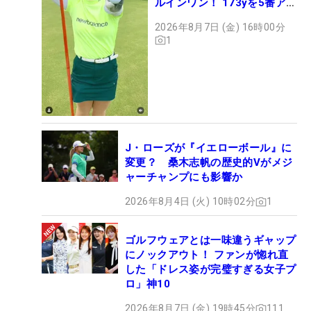
ルインワン！ 173yを5番アイ
アンで会心のショット
2026年8月7日 (金) 16時00分
1
J・ローズが『イエローボール』に
変更？ 桑木志帆の歴史的Vがメジ
ャーチャンプにも影響か
2026年8月4日 (火) 10時02分
1
ゴルフウェアとは一味違うギャップ
にノックアウト！ ファンが惚れ直
した「ドレス姿が完璧すぎる女子プ
ロ」神10
2026年8月7日 (金) 19時45分
111