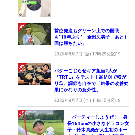
首位発進もグリーン上での開眼
も“10年ぶり” 金田久美子「あと1
回は勝ちたい」
2026年8月7日 (金) 17時29分
19
パターこじらせギア担当2人が
『TRTL』をテスト！高MOIで転が
り◎、調節も自在で「結果の改善効
果にかなりの意外性」
2026年8月7日 (金) 11時15分
18
「パーティーしようぜ！」身
長154cmの小さなドラコン女
子・鈴木真緒が人生初のホー