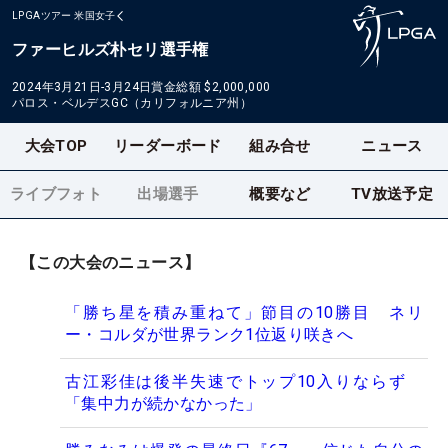
LPGAツアー
米国女子
ファーヒルズ朴セリ選手権
2024年3月21日-3月24日
賞金総額
$2,000,000
パロス・ベルデスGC（カリフォルニア州）
大会TOP
リーダーボード
組み合せ
ニュース
ライブフォト
出場選手
概要など
TV放送予定
【この大会のニュース】
「勝ち星を積み重ねて」節目の10勝目 ネリ
ー・コルダが世界ランク1位返り咲きへ
古江彩佳は後半失速でトップ10入りならず
「集中力が続かなかった」