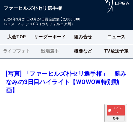
ファーヒルズ朴セリ選手権
2024年3月21日-3月24日
賞金総額
$2,000,000
パロス・ベルデスGC（カリフォルニア州）
大会TOP
リーダーボード
組み合せ
ニュース
ライブフォト
出場選手
概要など
TV放送予定
[写真] 「ファーヒルズ朴セリ選手権」 勝み
なみの3日目ハイライト【WOWOW特別動
画】
コメン
ト
0
件