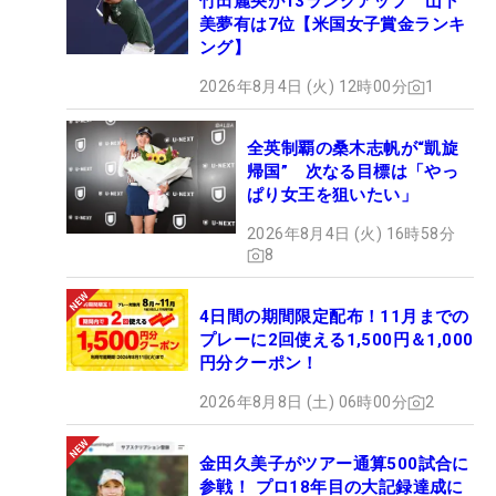
竹田麗央が13ランクアップ 山下
美夢有は7位【米国女子賞金ランキ
ング】
2026年8月4日 (火) 12時00分
1
全英制覇の桑木志帆が“凱旋
帰国” 次なる目標は「やっ
ぱり女王を狙いたい」
2026年8月4日 (火) 16時58分
8
4日間の期間限定配布！11月までの
プレーに2回使える1,500円＆1,000
円分クーポン！
2026年8月8日 (土) 06時00分
2
金田久美子がツアー通算500試合に
参戦！ プロ18年目の大記録達成に