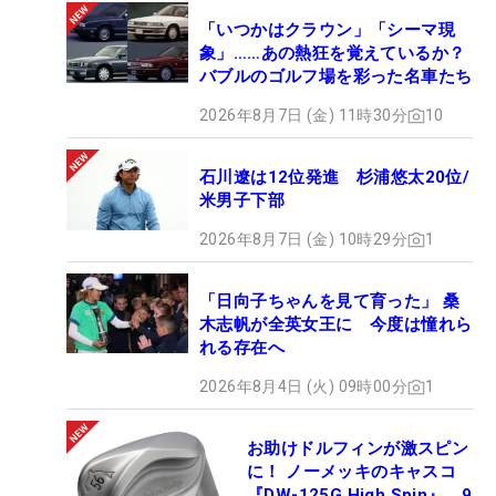
「いつかはクラウン」「シーマ現
象」……あの熱狂を覚えているか？
バブルのゴルフ場を彩った名車たち
2026年8月7日 (金) 11時30分
10
石川遼は12位発進 杉浦悠太20位/
米男子下部
2026年8月7日 (金) 10時29分
1
「日向子ちゃんを見て育った」 桑
木志帆が全英女王に 今度は憧れら
れる存在へ
2026年8月4日 (火) 09時00分
1
お助けドルフィンが激スピン
に！ ノーメッキのキャスコ
『DW-125G High Spin』、9