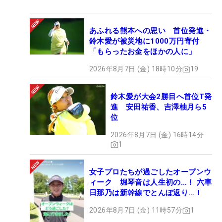
あふれる熊本への思い 首位発進・
鈴木愛が被災地に1000万円寄付
「もらったお金をほかの人に」
2026年8月7日 (金) 18時10分
19
鈴木愛が大会2勝目へ首位T発
進 安田祐香、吉澤柚月ら5
位
2026年8月7日 (金) 16時14分
1
女子プロたちが過ごしたオープンウ
ィーク 堀琴音は人生初の…！ 六車
日那乃は新幹線でとんぼ返り…！
2026年8月7日 (金) 11時57分
1