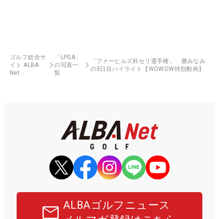
ゴルフ総合サ
「LPGA」
「ファーヒルズ朴セリ選手権」 勝みなみ
イト ALBA
の写真一
の3日目ハイライト【WOWOW特別動画】
Net
覧
ALBAゴルフニュース