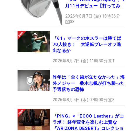
月11日デビュー【打ってみ
た】
2026年8月7日 (金) 18時36分
33
「61」マークのホスラーは勝てば
70人抜き！ 大逆転プレーオフ進
出なるか
2026年8月7日 (金) 11時30分
1
昨年は「全く歯が立たなかった」海
外メジャー 桑木志帆が打ち勝った
予選落ちの恐怖
2026年8月5日 (水) 07時00分
8
「PING」×「ECCO Leather」がコ
ラボ！ 経年変化を楽しむ上質な
『ARIZONA DESERT』コレクショ