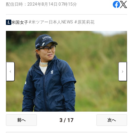
配信日時：
2024年8月14日 07時15分
#
米ツアー日本人NEWS
#
原英莉花
米国女子
3
/
17
前へ
次へ