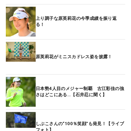
上り調子な原英莉花の今季成績を振り返
る！
原英莉花がミニスカドレス姿を披露！
日本勢4人目のメジャー制覇 古江彩佳の強
さはどこにある…【石井忍に聞く】
しぶこさんの“100％笑顔”も発見！【ライブ
フォト】