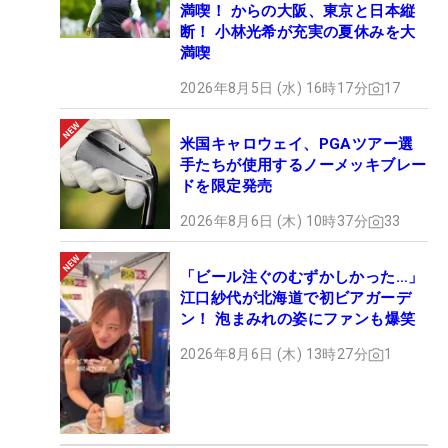
満喫！ からの大阪、東京と日本縦
断！ 小林光希が充実の夏休みを大
満喫
2026年8月5日 (水) 16時17分
17
米国キャロウェイ、PGAツアー選
手たちが使用するノーメッキブレー
ドを限定発売
2026年8月6日 (木) 10時37分
33
「ビール注ぐのむずかしかった…」
江口紗代が北海道で初ビアガーデ
ン！ 泡まみれの姿にファンも爆笑
2026年8月6日 (木) 13時27分
1