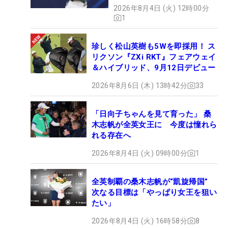
2026年8月4日 (火) 12時00分
1
珍しく松山英樹も5Wを即採用！ ス
リクソン『ZXi RKT』フェアウェイ
＆ハイブリッド、9月12日デビュー
2026年8月6日 (木) 13時42分
33
「日向子ちゃんを見て育った」 桑
木志帆が全英女王に 今度は憧れら
れる存在へ
2026年8月4日 (火) 09時00分
1
全英制覇の桑木志帆が“凱旋帰国”
次なる目標は「やっぱり女王を狙い
たい」
2026年8月4日 (火) 16時58分
8