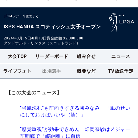
LPGAツアー
米国女子
ISPS HANDA スコティッシュ女子オープン
2024年8月15日-8月18日
賞金総額
$2,000,000
ダンドナルド・リンクス（スコットランド）
大会TOP
リーダーボード
組み合せ
ニュース
ライブフォト
出場選手
概要など
TV放送予定
【この大会のニュース】
“強風洗礼”も前向きすぎる勝みなみ 「風のせい
にしておけばいいや（笑）」
“感覚重視”が効果できめん 畑岡奈紗はメジャー
前哨戦で「縦距離」に自信