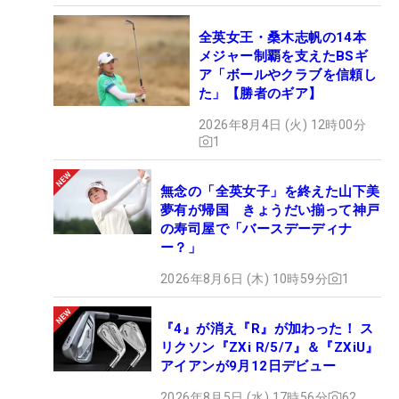
全英女王・桑木志帆の14本
メジャー制覇を支えたBSギ
ア「ボールやクラブを信頼し
た」【勝者のギア】
2026年8月4日 (火) 12時00分
1
無念の「全英女子」を終えた山下美
夢有が帰国 きょうだい揃って神戸
の寿司屋で「バースデーディナ
ー？」
2026年8月6日 (木) 10時59分
1
『4』が消え『R』が加わった！ ス
リクソン『ZXi R/5/7』＆『ZXiU』
アイアンが9月12日デビュー
2026年8月5日 (水) 17時56分
62