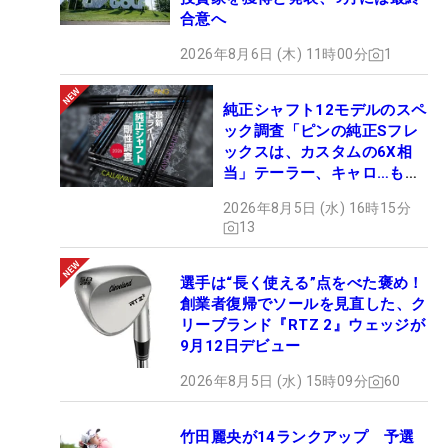
合意へ
2026年8月6日 (木) 11時00分
1
純正シャフト12モデルのスペ
ック調査「ピンの純正Sフレ
ックスは、カスタムの6X相
当」テーラー、キャロ…もチ
ェック！
2026年8月5日 (水) 16時15分
13
選手は“長く使える”点をべた褒め！
創業者復帰でソールを見直した、ク
リーブランド『RTZ 2』ウェッジが
9月12日デビュー
2026年8月5日 (水) 15時09分
60
竹田麗央が14ランクアップ 予選