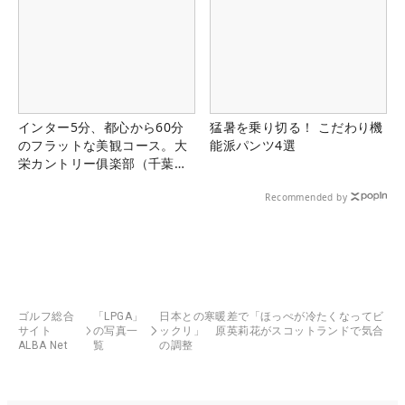
インター5分、都心から60分
猛暑を乗り切る！ こだわり機
のフラットな美観コース。大
能派パンツ4選
栄カントリー俱楽部（千葉
県）
Recommended by
ゴルフ総合
「LPGA」
日本との寒暖差で「ほっぺが冷たくなってビ
サイト
の写真一
ックリ」 原英莉花がスコットランドで気合
ALBA Net
覧
の調整