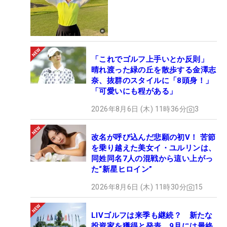
「これでゴルフ上手いとか反則」
晴れ渡った緑の丘を散歩する金澤志
奈、抜群のスタイルに「8頭身！」
「可愛いにも程がある」
2026年8月6日 (木) 11時36分
3
改名が呼び込んだ悲願の初V！ 苦節
を乗り越えた美女イ・ユルリンは、
同姓同名7人の混戦から這い上がっ
た“新星ヒロイン”
2026年8月6日 (木) 11時30分
15
LIVゴルフは来季も継続？ 新たな
投資家を獲得と発表、9月には最終