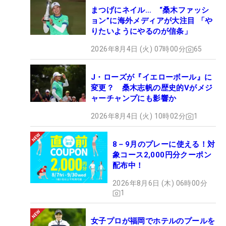
まつげにネイル… “桑木ファッシ
ョン”に海外メディアが大注目 「や
りたいようにやるのが信条」
2026年8月4日 (火) 07時00分
65
J・ローズが『イエローボール』に
変更？ 桑木志帆の歴史的Vがメジ
ャーチャンプにも影響か
2026年8月4日 (火) 10時02分
1
8－9月のプレーに使える！対
象コース2,000円分クーポン
配布中！
2026年8月6日 (木) 06時00分
1
女子プロが福岡でホテルのプールを