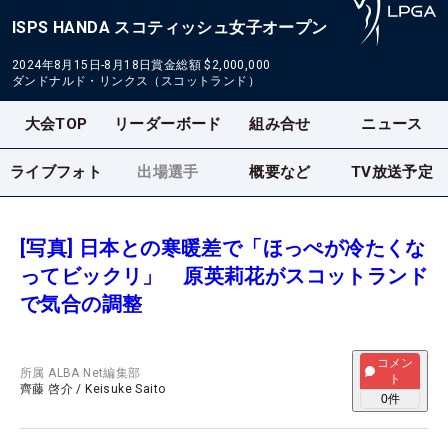
ISPS HANDA スコティッシュ女子オープン
2024年8月15日-8月18日
賞金総額
$2,000,000
ダンドナルド・リンクス（スコットランド）
大会TOP
リーダーボード
組み合せ
ニュース
ライブフォト
出場選手
概要など
TV放送予定
[写真] 日本との寒暖差で「ほっぺが冷たくな
ってビックリ」 原英莉花がスコットランド
で気合の調整
コメン
所属
ALBA Net編集部
ト
齊藤 啓介
/
Keisuke Saito
0
件