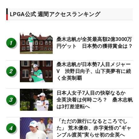
LPGA公式 週間アクセスランキング
桑木志帆が全英最高額2億3000万
1
円ゲット 日本勢の獲得賞金は？
桑木志帆が日本勢7人目メジャー
2
V 渋野日向子、山下美夢有に続
く全英制覇
日本人女子7人目の快挙なるか
3
全英決着は何時ごろ？ 桑木志帆
は3打差逆転へ
「ただの旅行になるところでし
4
た」 荒木優奈、赤字覚悟の“ギャ
ンブル渡英”実らせ初の全英へ