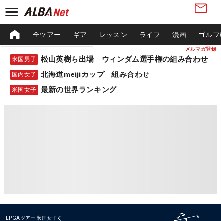
全ツアー
ギア
レッスン
ライフ
漫画
ゴルフ
メルマガ登録
松山英樹ら出場 ウィンダム選手権の組み合わせ
米国男子
北海道meijiカップ 組み合わせ
国内女子
最新の世界ランキング
米国女子
LPGAツアー
米国女子