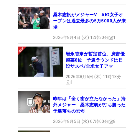
桑木志帆がメジャーV AIG女子オ
ープンは過去最多の5万5000人が来
場
2026年8月4日 (火) 12時30分
1
岩永杏奈が暫定首位、廣吉優
梨菜8位 予選ラウンドは日
没サスペ/全米女子アマ
2026年8月6日 (木) 11時18分
1
昨年は「全く歯が立たなかった」海
外メジャー 桑木志帆が打ち勝った
予選落ちの恐怖
2026年8月5日 (水) 07時00分
8