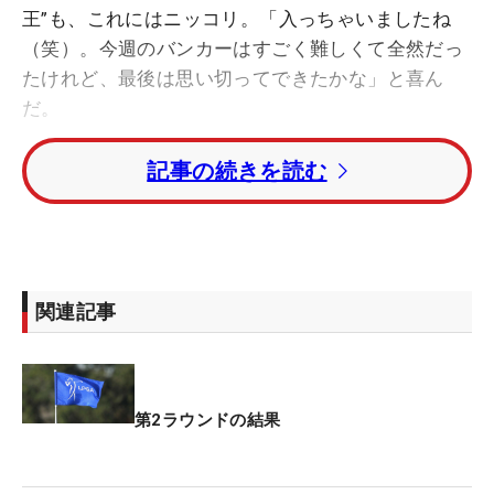
王”も、これにはニッコリ。「入っちゃいましたね
（笑）。今週のバンカーはすごく難しくて全然だっ
たけれど、最後は思い切ってできたかな」と喜ん
だ。
記事の続きを読む
ただ、そんな劇的なチップイン締めは実らなかっ
た。4バーディ・2ボギーの「69」で回り、トータル
1オーバーでホールアウト。午後組の結果次第では
可能性もあったが、結局カットラインには1打及ば
ず。米3年目シーズンの初戦は予選落ちに終わっ
関連記事
た。
初日は「自信がゼロ」の状態でショットが左右に散
り、「74」と出遅れた。2日目は11番でバーディを
第2ラウンドの結果
先行させたが、15番パー3でまさかのミス。「右バ
ンカーのさらに右で、40ヤードくらいのアプローチ