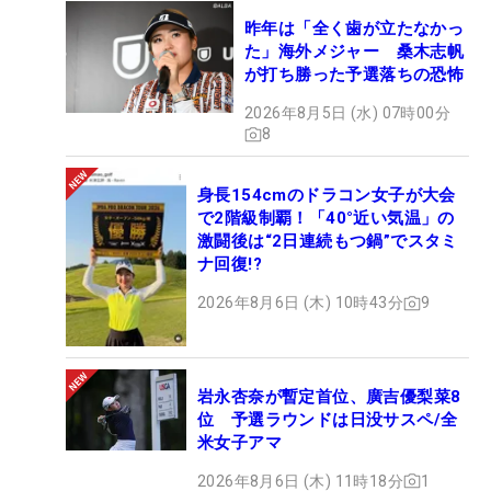
昨年は「全く歯が立たなかっ
た」海外メジャー 桑木志帆
が打ち勝った予選落ちの恐怖
2026年8月5日 (水) 07時00分
8
身長154cmのドラコン女子が大会
で2階級制覇！「40°近い気温」の
激闘後は“2日連続もつ鍋”でスタミ
ナ回復!?
2026年8月6日 (木) 10時43分
9
岩永杏奈が暫定首位、廣吉優梨菜8
位 予選ラウンドは日没サスペ/全
米女子アマ
2026年8月6日 (木) 11時18分
1