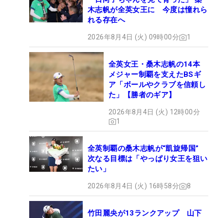
木志帆が全英女王に 今度は憧れら
れる存在へ
2026年8月4日 (火) 09時00分
1
全英女王・桑木志帆の14本
メジャー制覇を支えたBSギ
ア「ボールやクラブを信頼し
た」【勝者のギア】
2026年8月4日 (火) 12時00分
1
全英制覇の桑木志帆が“凱旋帰国”
次なる目標は「やっぱり女王を狙い
たい」
2026年8月4日 (火) 16時58分
8
竹田麗央が13ランクアップ 山下