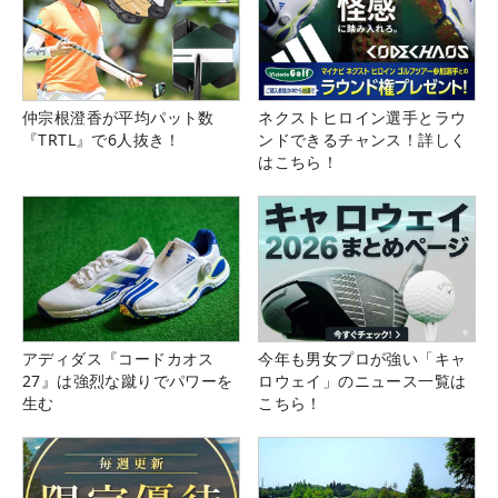
仲宗根澄香が平均パット数
ネクストヒロイン選手とラウ
『TRTL』で6人抜き！
ンドできるチャンス！詳しく
はこちら！
アディダス『コードカオス
今年も男女プロが強い「キャ
27』は強烈な蹴りでパワーを
ロウェイ」のニュース一覧は
生む
こちら！