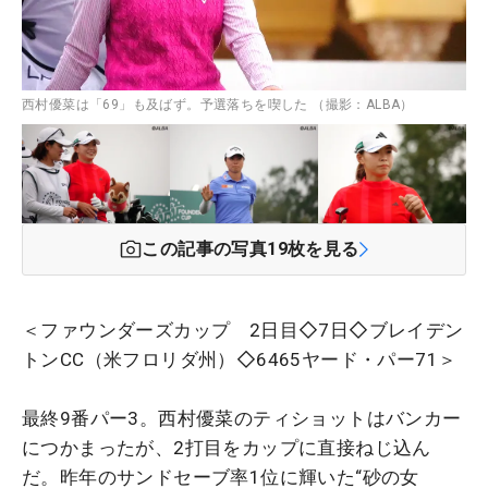
西村優菜は「69」も及ばず。予選落ちを喫した （撮影：ALBA）
この記事の写真
19
枚を見る
＜ファウンダーズカップ 2日目◇7日◇ブレイデン
トンCC（米フロリダ州）◇6465ヤード・パー71＞
最終9番パー3。西村優菜のティショットはバンカー
につかまったが、2打目をカップに直接ねじ込ん
だ。昨年のサンドセーブ率1位に輝いた“砂の女