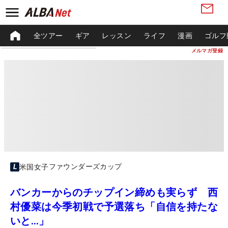
全ツアー
ギア
レッスン
ライフ
漫画
ゴルフ
メルマガ登録
ファウンダーズカップ
米国女子
バンカーからのチップイン締めも実らず 西
村優菜は今季初戦で予選落ち「自信を持たな
いと…」