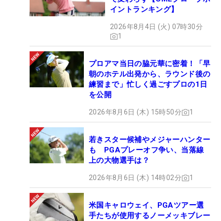
イントランキング】
2026年8月4日 (火) 07時30分
1
プロアマ当日の脇元華に密着！「早
朝のホテル出発から、ラウンド後の
練習まで」忙しく過ごすプロの1日
を公開
2026年8月6日 (木) 15時50分
1
若きスター候補やメジャーハンター
も PGAプレーオフ争い、当落線
上の大物選手は？
2026年8月6日 (木) 14時02分
1
米国キャロウェイ、PGAツアー選
手たちが使用するノーメッキブレー