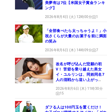
美夢有は7位【米国女子賞金ランキ
ング】
2026年8月4日 (火) 12時00分
1
「全部食べたら太っちゃうよ！」小
祝さくらが大量のお菓子を前に満面
の笑み
2026年8月6日 (木) 14時09分
7
改名が呼び込んだ悲願の初
V！ 苦節を乗り越えた美女
イ・ユルリンは、同姓同名7
人の混戦から這い上がっ
た“新星ヒロイン”
2026年8月6日 (木) 11時30分
15
ダフる人は100円玉を置くだけ！