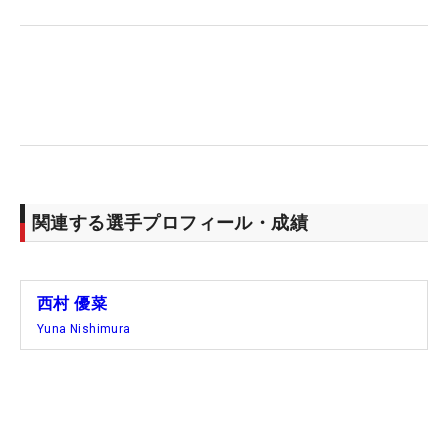
分、コースに出るとぐんと数字が減っちゃう。20％
ぐらいになっちゃうのがスコアやショットに出てい
る」。とはいえ、新シーズンはスタートしてしまっ
た。自分自身のスタイルを早く取り戻すしかない。
このあとは日本を経由し、タイでの合宿に“戻る”。
「荷物を全部持っていって。着いたらすぐラウンド
です（笑）」。次戦「ホンダLPGAタイランド」は2
関連する選手プロフィール・成績
週後の20日開幕。自信を取り戻すための時間は、ま
だ十分にある。（文・笠井あかり）
西村 優菜
Yuna Nishimura