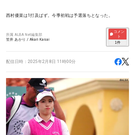
西村優菜は1打及ばず。今季初戦は予選落ちとなった。
コメン
所属
ALBA Net編集部
ト
笠井 あかり
/
Akari Kasai
1
件
配信日時：
2025年2月8日 11時00分