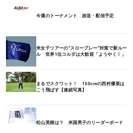
が残った。そこからもうずっと右、右」。なんとか
パーを拾ったものの、17番パー5は右の池に入れて
今週のトーナメント 放送・配信予定
ボギー。9番までのショートアイアンは振り切れる
ものの、それより長い番手では気持ち悪さがあると
いう。
米女子ツアーの“スロープレー”対策で新ルー
練習では納得のいく球が出ているが、いざ試合にな
ル 世界1位コルダは大歓迎「ようやく！」
れば“景色負け”してしまう。「（ショットが）きょ
うのほうが良かったかって言われると、全然そんな
ことはなくて。いい距離のパターを決めきれてたか
ら、（スコアを）まとめられた。自信を持ってショ
まるでスクワット！ 150cmの西村優菜は
こう飛ばす【連続写真】
ットを打てないと、自分のゴルフにはならない」。
昨シーズンから続くショットの不調。目指すものは
明確に見えているが、そのゴールが遠く感じてい
る。
松山英樹は？ 米国男子のリーダーボード
「修正はしているけど、（自信が）100％じゃない