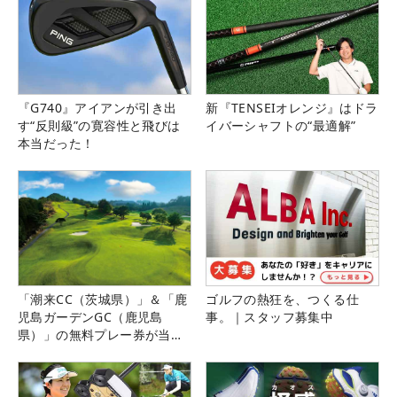
『G740』アイアンが引き出
新『TENSEIオレンジ』はドラ
す“反則級”の寛容性と飛びは
イバーシャフトの“最適解”
本当だった！
「潮来CC（茨城県）」＆「鹿
ゴルフの熱狂を、つくる仕
児島ガーデンGC（鹿児島
事。｜スタッフ募集中
県）」の無料プレー券が当た
る！！