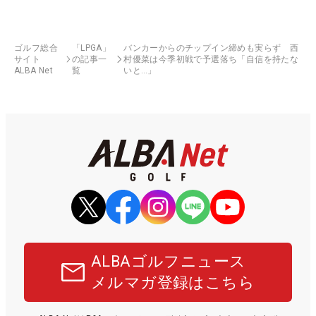
ゴルフ総合
「LPGA」
バンカーからのチップイン締めも実らず 西
サイト
の記事一
村優菜は今季初戦で予選落ち「自信を持たな
ALBA Net
覧
いと…」
ALBAゴルフニュース
メルマガ登録はこちら