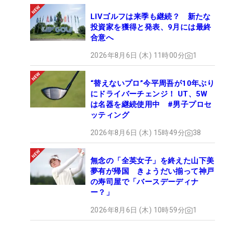
LIVゴルフは来季も継続？ 新たな
投資家を獲得と発表、9月には最終
合意へ
2026年8月6日 (木) 11時00分
1
“替えないプロ”今平周吾が10年ぶり
にドライバーチェンジ！ UT、5W
は名器を継続使用中 #男子プロセ
ッティング
2026年8月6日 (木) 15時49分
38
無念の「全英女子」を終えた山下美
夢有が帰国 きょうだい揃って神戸
の寿司屋で「バースデーディナ
ー？」
2026年8月6日 (木) 10時59分
1