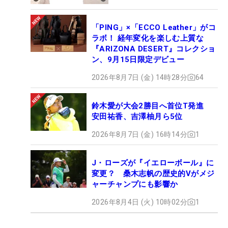
「PING」×「ECCO Leather」がコ
ラボ！ 経年変化を楽しむ上質な
『ARIZONA DESERT』コレクショ
ン、9月15日限定デビュー
2026年8月7日 (金) 14時28分
64
鈴木愛が大会2勝目へ首位T発進
安田祐香、吉澤柚月ら5位
2026年8月7日 (金) 16時14分
1
J・ローズが『イエローボール』に
変更？ 桑木志帆の歴史的Vがメジ
ャーチャンプにも影響か
2026年8月4日 (火) 10時02分
1