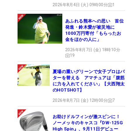
2026年8月4日 (火) 09時00分
1
あふれる熊本への思い 首位
発進・鈴木愛が被災地に
1000万円寄付「もらったお
金をほかの人に」
2026年8月7日 (金) 18時10分
19
夏場の重いグリーンで女子プロはパ
ターを替える アマチュアは「腹筋
に力を入れてください」【大西翔太
のHOTSHOT】
2026年8月7日 (金) 12時00分
7
お助けドルフィンが激スピンに！
ノーメッキのキャスコ『DW-125G
High Spin』、9月11日デビュー