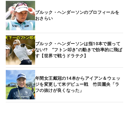
昨年はトップ10に9回入ったが、勝利はなかった。
ブルック・ヘンダーソンのプロフィールを
2023年にこの開幕戦を制して以降、通算14勝目が
おさらい
遠ざかっている。「もっと優勝争いに加わりたい。
わたしの場合、パターがうまく転がっているときは
上位に入れている。メガネをかけなくなったことも
ブルック・ヘンダーソンは指10本で握って
役立つはず」。2年ぶりの勝利へ“視界良好”だ。
ない!? “フトン叩き”の動きで効率的に飛ば
す【世界で戦うドラテク】
年間女王戴冠の14本からアイアン＆ウェッ
ジを変更して米デビュー戦 竹田麗央「ラ
フの抜けが良くなった」