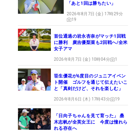
「あと1回は勝ちたい」
2026年8月7日 (金) 17時29分
19
首位通過の岩永杏奈がマッチ1回戦
に勝利 廣吉優梨菜も2回戦へ/全米
女子アマ
2026年8月7日 (金) 10時04分
1
笹生優花が6度目のジュニアイベン
ト開催 ゴルフを通じて伝えたいこ
と「真剣だけど、それを楽しむ」
2026年8月6日 (木) 17時43分
19
「日向子ちゃんを見て育った」 桑
木志帆が全英女王に 今度は憧れら
れる存在へ