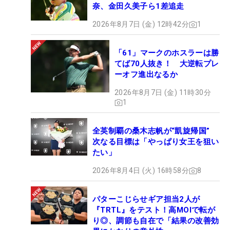
奈、金田久美子ら1差追走
2026年8月7日 (金) 12時42分
1
「61」マークのホスラーは勝
てば70人抜き！ 大逆転プレ
ーオフ進出なるか
2026年8月7日 (金) 11時30分
1
全英制覇の桑木志帆が“凱旋帰国”
次なる目標は「やっぱり女王を狙い
たい」
2026年8月4日 (火) 16時58分
8
パターこじらせギア担当2人が
『TRTL』をテスト！高MOIで転が
り◎、調節も自在で「結果の改善効