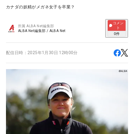
カナダの妖精がメガネ女子を卒業？
コメン
所属
ALBA Net編集部
ト
ALBA Net編集部
/
ALBA Net
0
件
配信日時：
2025年1月30日 12時00分