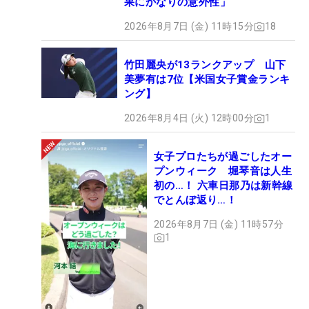
果にかなりの意外性」
2026年8月7日 (金) 11時15分
18
竹田麗央が13ランクアップ 山下
美夢有は7位【米国女子賞金ランキ
ング】
2026年8月4日 (火) 12時00分
1
女子プロたちが過ごしたオー
プンウィーク 堀琴音は人生
初の…！ 六車日那乃は新幹線
でとんぼ返り…！
2026年8月7日 (金) 11時57分
1