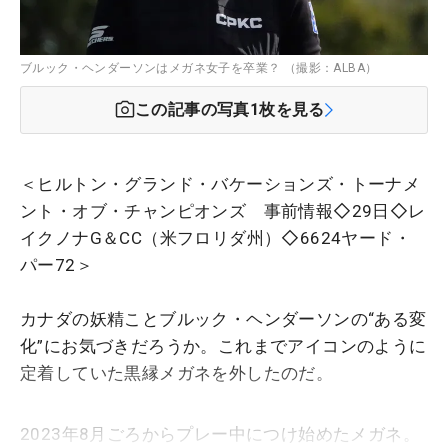
ブルック・ヘンダーソンはメガネ女子を卒業？ （撮影：ALBA）
この記事の写真
1
枚を見る
＜ヒルトン・グランド・バケーションズ・トーナメ
ント・オブ・チャンピオンズ 事前情報◇29日◇レ
イクノナG＆CC（米フロリダ州）◇6624ヤード・
パー72＞
カナダの妖精ことブルック・ヘンダーソンの“ある変
化”にお気づきだろうか。これまでアイコンのように
定着していた黒縁メガネを外したのだ。
2023年8月ごろからプレー中につけ始めたメガネ。