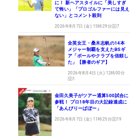
に！ 新ヘアスタイルに「美しすぎ
て怖い」「プロゴルファーには見え
ない」とコメント殺到
2026年8月7日 (金) 15時29分
7
全英女王・桑木志帆の14本
メジャー制覇を支えたBSギ
ア「ボールやクラブを信頼し
た」【勝者のギア】
2026年8月4日 (火) 12時00分
1
金田久美子がツアー通算500試合に
参戦！ プロ18年目の大記録達成に
「あんびりーばぼー」
2026年8月7日 (金) 11時25分
19