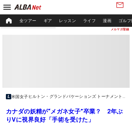
全ツアー
ギア
レッスン
ライフ
漫画
ゴルフ
メルマガ登録
ヒルトン・グランドバケーションズ トーナメント・オブ・チャンピオンズ
米国女子
カナダの妖精が“メガネ女子”卒業？ 2年ぶ
りVに視界良好「手術を受けた」