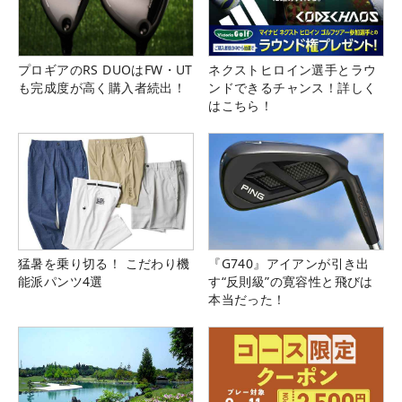
プロギアのRS DUOはFW・UT
ネクストヒロイン選手とラウ
も完成度が高く購入者続出！
ンドできるチャンス！詳しく
はこちら！
猛暑を乗り切る！ こだわり機
『G740』アイアンが引き出
能派パンツ4選
す“反則級”の寛容性と飛びは
本当だった！