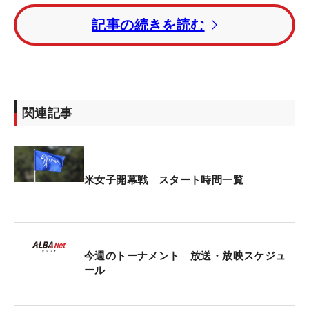
それ以前からコース外ではかけていたが、突如とし
記事の続きを読む
て競技中も使用するようになった。そして約1年が
経ち、一念発起だろうか。「（昨年の）9月にコン
タクトを装着できるように手術を受けた。すべてが
うまくいって成功したのは本当にうれしい。これか
らのシーズンが楽しみだし、願わくば、ずっとメガ
関連記事
ネを外したままでいたいよね」。
コンタクトに変えてから、その効果をすでに実感し
ている。「（グリーン上の）ラインを読むときも、
米女子開幕戦 スタート時間一覧
ロングショットのときも、フレームが少し見えてち
ょっと邪魔だったんだ。そのせいでスイングが少し
変わってしまったかもしれない。今はもっと自由に
なった気がする」。アプローチやグリーン上で視野
今週のトーナメント 放送・放映スケジュ
が広がり、ラインがより明確に見えるようになった
ール
という。