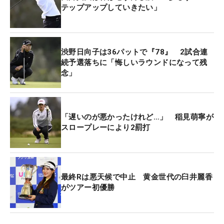
テップアップしていきたい」
渋野日向子は36パットで『78』 2試合連
続予選落ちに「悔しいラウンドになって残
念」
「遅いのが悪かったけれど…」 稲見萌寧が
スロープレーにより2罰打
最終Rは悪天候で中止 黄金世代の臼井麗香
がツアー初優勝