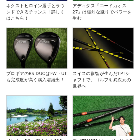
ネクストヒロイン選手とラウ
アディダス『コードカオス
ンドできるチャンス！詳しく
27』は強烈な蹴りでパワーを
はこちら！
生む
プロギアのRS DUOはFW・UT
スイスの叡智が生んだTPTシ
も完成度が高く購入者続出！
ャフトで、ゴルフを異次元の
世界へ