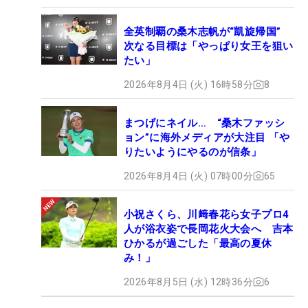
全英制覇の桑木志帆が“凱旋帰国”
次なる目標は「やっぱり女王を狙い
たい」
2026年8月4日 (火) 16時58分
8
まつげにネイル… “桑木ファッシ
ョン”に海外メディアが大注目 「や
りたいようにやるのが信条」
2026年8月4日 (火) 07時00分
65
小祝さくら、川﨑春花ら女子プロ4
人が浴衣姿で長岡花火大会へ 吉本
ひかるが過ごした「最高の夏休
み！」
2026年8月5日 (水) 12時36分
6