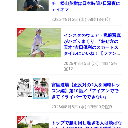
チ 松山英樹は日本時間7日深夜に
ティオフ
2026年8月5日 (水) 08時18分
1
インスタのウェア・私服写真
がバズりまくり “魅せ方の
天才”吉田優利のスカートス
タイルにいいね！【ファンが
選ぶ神10】
2026年8月5日 (水) 11時45分
12
宮里道場【正反対の2人を同時レッ
スン編】第10話／『アイアンでで
きてドライバーでできない』
2026年8月5日 (水) 07時00分
9
トップで腰を回し過ぎる人は飛ばな