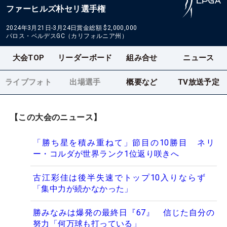
ファーヒルズ朴セリ選手権
2024年3月21日-3月24日
賞金総額
$2,000,000
パロス・ベルデスGC（カリフォルニア州）
大会TOP
リーダーボード
組み合せ
ニュース
ライブフォト
出場選手
概要など
TV放送予定
【この大会のニュース】
「勝ち星を積み重ねて」節目の10勝目 ネリ
ー・コルダが世界ランク1位返り咲きへ
古江彩佳は後半失速でトップ10入りならず
「集中力が続かなかった」
勝みなみは爆発の最終日『67』 信じた自分の
努力「何万球も打っている」