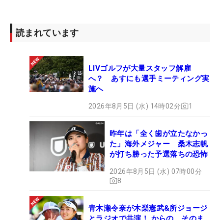
読まれています
LIVゴルフが大量スタッフ解雇
へ？ あすにも選手ミーティング実
施へ
2026年8月5日 (水) 14時02分
1
昨年は「全く歯が立たなかっ
た」海外メジャー 桑木志帆
が打ち勝った予選落ちの恐怖
2026年8月5日 (水) 07時00分
8
青木瀬令奈が木梨憲武&所ジョージ
とラジオで共演！ からの、そのま