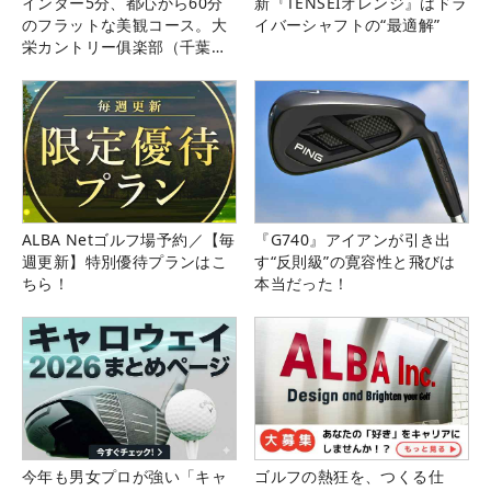
インター5分、都心から60分
新『TENSEIオレンジ』はドラ
のフラットな美観コース。大
イバーシャフトの“最適解”
栄カントリー俱楽部（千葉
県）
ALBA Netゴルフ場予約／【毎
『G740』アイアンが引き出
週更新】特別優待プランはこ
す“反則級”の寛容性と飛びは
ちら！
本当だった！
今年も男女プロが強い「キャ
ゴルフの熱狂を、つくる仕