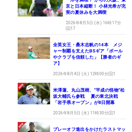
京と日本縦断！ 小林光希が充
実の夏休みを大満喫
2026年8月5日 (水) 16時17分
17
全英女王・桑木志帆の14本 メジ
ャー制覇を支えたBSギア「ボール
やクラブを信頼した」【勝者のギ
ア】
2026年8月4日 (火) 12時00分
1
米澤蓮、丸山茂樹、“平成の怪物”松
坂大輔氏ら参戦 夏の東北決戦
「岩手県オープン」が8日開幕
2026年8月5日 (水) 11時30分
1
プレーオフ進出をかけたラストマッ