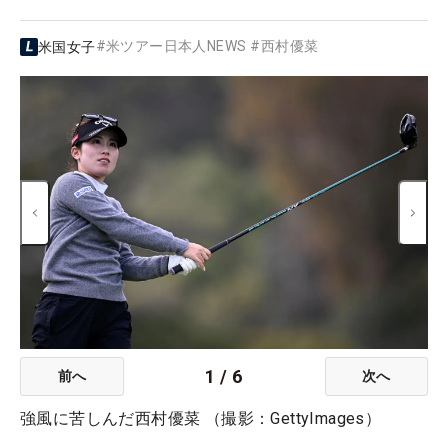
#
米ツアー日本人NEWS
#
西村優菜
米国女子
1
/
6
前へ
次へ
強風に苦しんだ西村優菜 （撮影：GettyImages）