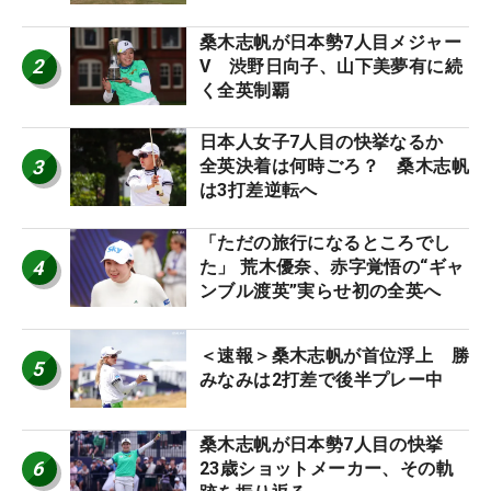
桑木志帆が日本勢7人目メジャー
2
V 渋野日向子、山下美夢有に続
く全英制覇
日本人女子7人目の快挙なるか
3
全英決着は何時ごろ？ 桑木志帆
は3打差逆転へ
「ただの旅行になるところでし
4
た」 荒木優奈、赤字覚悟の“ギャ
ンブル渡英”実らせ初の全英へ
＜速報＞桑木志帆が首位浮上 勝
5
みなみは2打差で後半プレー中
桑木志帆が日本勢7人目の快挙
6
23歳ショットメーカー、その軌