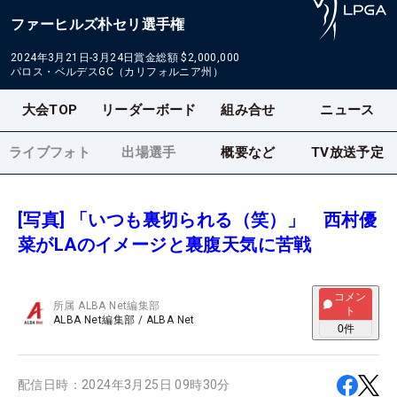
ファーヒルズ朴セリ選手権
2024年3月21日-3月24日
賞金総額
$2,000,000
パロス・ベルデスGC（カリフォルニア州）
大会TOP
リーダーボード
組み合せ
ニュース
ライブフォト
出場選手
概要など
TV放送予定
[写真] 「いつも裏切られる（笑）」 西村優
菜がLAのイメージと裏腹天気に苦戦
コメン
所属
ALBA Net編集部
ト
ALBA Net編集部
/
ALBA Net
0
件
配信日時：
2024年3月25日 09時30分