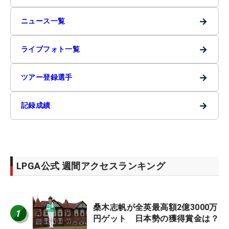
→
ニュース一覧
→
ライブフォト一覧
→
ツアー登録選手
→
記録成績
LPGA公式 週間アクセスランキング
桑木志帆が全英最高額2億3000万
1
円ゲット 日本勢の獲得賞金は？