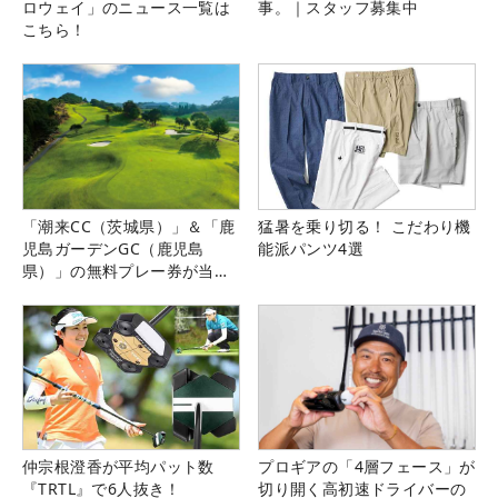
ロウェイ」のニュース一覧は
事。｜スタッフ募集中
こちら！
「潮来CC（茨城県）」＆「鹿
猛暑を乗り切る！ こだわり機
児島ガーデンGC（鹿児島
能派パンツ4選
県）」の無料プレー券が当た
る！！
仲宗根澄香が平均パット数
プロギアの「4層フェース」が
『TRTL』で6人抜き！
切り開く高初速ドライバーの