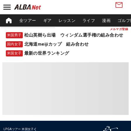
全ツアー
ギア
レッスン
ライフ
漫画
ゴルフ
メルマガ登録
松山英樹ら出場 ウィンダム選手権の組み合わせ
米国男子
北海道meijiカップ 組み合わせ
国内女子
最新の世界ランキング
米国女子
LPGAツアー
米国女子