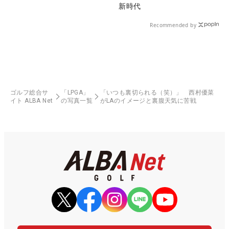
新時代
Recommended by
ゴルフ総合サ
「LPGA」
「いつも裏切られる（笑）」 西村優菜
イト ALBA Net
の写真一覧
がLAのイメージと裏腹天気に苦戦