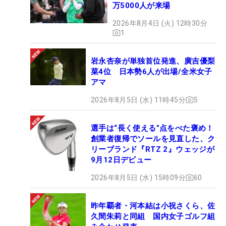
万5000人が来場
2026年8月4日 (火) 12時30分
1
岩永杏奈が単独首位発進、廣吉優梨
菜4位 日本勢6人が出場/全米女子
アマ
2026年8月5日 (水) 11時45分
5
選手は“長く使える”点をべた褒め！
創業者復帰でソールを見直した、ク
リーブランド『RTZ 2』ウェッジが
9月12日デビュー
2026年8月5日 (水) 15時09分
60
昨年覇者・河本結は小祝さくら、佐
久間朱莉と同組 国内女子ゴルフ組