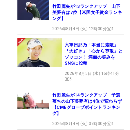
竹田麗央が13ランクアップ 山下
美夢有は7位【米国女子賞金ランキ
ング】
2026年8月4日 (火) 12時00分
1
六車日那乃「本当に素敵」
「大好き」「心から尊敬」と
ゾッコン！ 満面の笑みを
SNSに投稿
2026年8月5日 (水) 16時41分
5
竹田麗央が14ランクアップ 予選
落ちの山下美夢有は4位で変わらず
【CMEグローブポイントランキン
グ】
2026年8月4日 (火) 07時30分
1