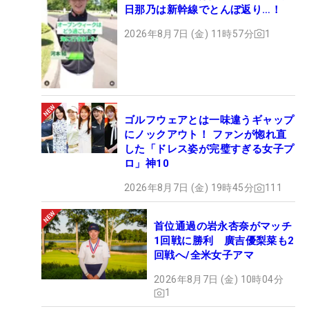
日那乃は新幹線でとんぼ返り…！
2026年8月7日 (金) 11時57分
1
ゴルフウェアとは一味違うギャップ
にノックアウト！ ファンが惚れ直
した「ドレス姿が完璧すぎる女子プ
ロ」神10
2026年8月7日 (金) 19時45分
111
首位通過の岩永杏奈がマッチ
1回戦に勝利 廣吉優梨菜も2
回戦へ/全米女子アマ
2026年8月7日 (金) 10時04分
1