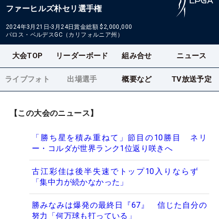
ファーヒルズ朴セリ選手権
2024年3月21日-3月24日
賞金総額
$2,000,000
パロス・ベルデスGC（カリフォルニア州）
大会TOP
リーダーボード
組み合せ
ニュース
ライブフォト
出場選手
概要など
TV放送予定
【この大会のニュース】
「勝ち星を積み重ねて」節目の10勝目 ネリ
ー・コルダが世界ランク1位返り咲きへ
古江彩佳は後半失速でトップ10入りならず
「集中力が続かなかった」
勝みなみは爆発の最終日『67』 信じた自分の
努力「何万球も打っている」