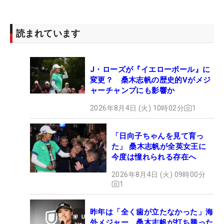
読まれています
J・ローズが『イエローボール』に
変更？ 桑木志帆の歴史的Vがメジ
ャーチャンプにも影響か
2026年8月4日 (火) 10時02分
1
「日向子ちゃんを見て育っ
た」 桑木志帆が全英女王に
今度は憧れられる存在へ
2026年8月4日 (火) 09時00分
1
昨年は「全く歯が立たなかった」海
外メジャー 桑木志帆が打ち勝った