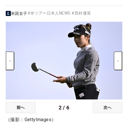
#
米ツアー日本人NEWS
#
西村優菜
米国女子
2
/
6
前へ
次へ
（撮影：GettyImages）