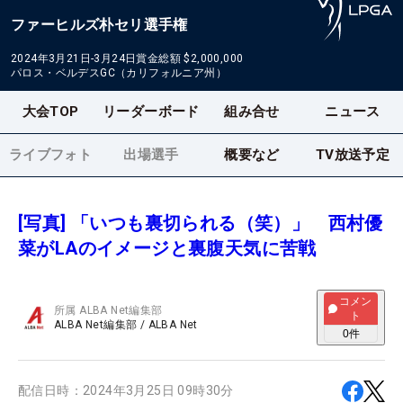
ファーヒルズ朴セリ選手権
2024年3月21日-3月24日
賞金総額
$2,000,000
パロス・ベルデスGC（カリフォルニア州）
大会TOP
リーダーボード
組み合せ
ニュース
ライブフォト
出場選手
概要など
TV放送予定
[写真] 「いつも裏切られる（笑）」 西村優
菜がLAのイメージと裏腹天気に苦戦
コメン
所属
ALBA Net編集部
ト
ALBA Net編集部
/
ALBA Net
0
件
配信日時：
2024年3月25日 09時30分