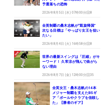
予選落ちの恐怖
2026年8月5日 (水) 07時00分
8
全英制覇の桑木志帆が“凱旋帰国”
次なる目標は「やっぱり女王を狙い
たい」
2026年8月4日 (火) 16時58分
8
世界の最新スイングは「圧縮」がキ
ーワード！ 久常涼が飛んで曲がら
ない理由
2026年8月7日 (金) 12時00分
35
全英女王・桑木志帆の14本
メジャー制覇を支えたBSギ
ア「ボールやクラブを信頼し
た」【勝者のギア】