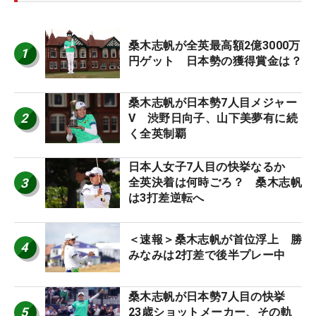
桑木志帆が全英最高額2億3000万
1
円ゲット 日本勢の獲得賞金は？
桑木志帆が日本勢7人目メジャー
2
V 渋野日向子、山下美夢有に続
く全英制覇
日本人女子7人目の快挙なるか
3
全英決着は何時ごろ？ 桑木志帆
は3打差逆転へ
＜速報＞桑木志帆が首位浮上 勝
4
みなみは2打差で後半プレー中
桑木志帆が日本勢7人目の快挙
5
23歳ショットメーカー、その軌