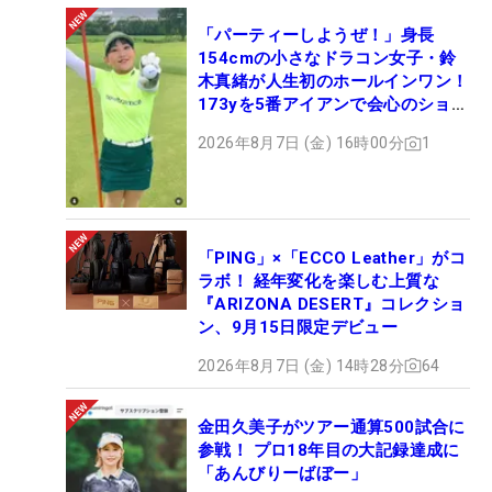
「パーティーしようぜ！」身長
154cmの小さなドラコン女子・鈴
木真緒が人生初のホールインワン！
173yを5番アイアンで会心のショッ
ト
2026年8月7日 (金) 16時00分
1
「PING」×「ECCO Leather」がコ
ラボ！ 経年変化を楽しむ上質な
『ARIZONA DESERT』コレクショ
ン、9月15日限定デビュー
2026年8月7日 (金) 14時28分
64
金田久美子がツアー通算500試合に
参戦！ プロ18年目の大記録達成に
「あんびりーばぼー」