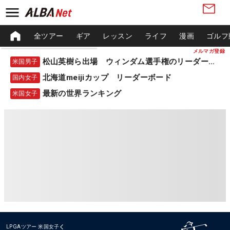
全ツアー
ギア
レッスン
ライフ
漫画
ゴルフ
メルマガ登録
松山英樹ら出場 ウィンダム選手権のリーダーボード
米国男子
北海道meijiカップ リーダーボード
国内女子
最新の世界ランキング
米国女子
LPGAツアー
米国女子