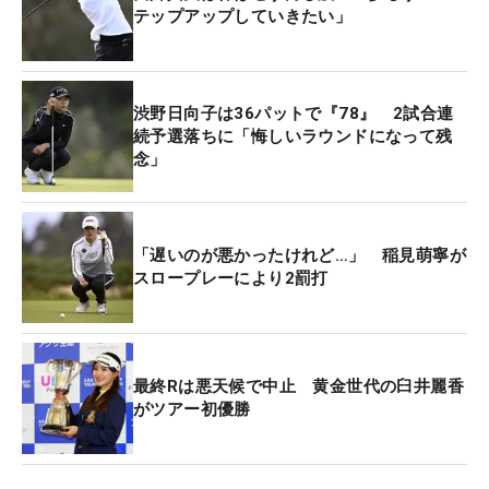
テップアップしていきたい」
渋野日向子は36パットで『78』 2試合連
続予選落ちに「悔しいラウンドになって残
念」
「遅いのが悪かったけれど…」 稲見萌寧が
スロープレーにより2罰打
最終Rは悪天候で中止 黄金世代の臼井麗香
がツアー初優勝