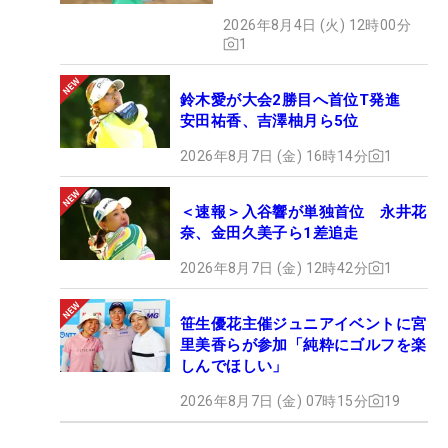
2026年8月4日 (火) 12時00分
1
鈴木愛が大会2勝目へ首位T発進
安田祐香、吉澤柚月ら5位
2026年8月7日 (金) 16時14分
1
＜速報＞入谷響が単独首位 永井花
奈、金田久美子ら1差追走
2026年8月7日 (金) 12時42分
1
笹生優花主催ジュニアイベントに宮
里美香らが参加「純粋にゴルフを楽
しんでほしい」
2026年8月7日 (金) 07時15分
19