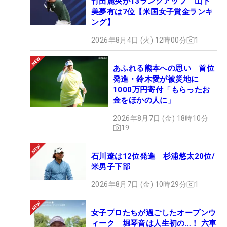
竹田麗央が13ランクアップ 山下
美夢有は7位【米国女子賞金ランキ
ング】
2026年8月4日 (火) 12時00分
1
あふれる熊本への思い 首位
発進・鈴木愛が被災地に
1000万円寄付「もらったお
金をほかの人に」
2026年8月7日 (金) 18時10分
19
石川遼は12位発進 杉浦悠太20位/
米男子下部
2026年8月7日 (金) 10時29分
1
女子プロたちが過ごしたオープンウ
ィーク 堀琴音は人生初の…！ 六車