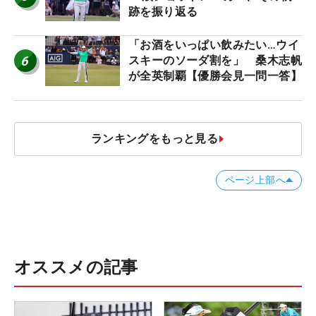
跡を振り返る
「お酒をいっぱい飲みたい…ウイ
6
スキーのソーダ割を」 桑木志帆
が全英制覇【優勝会見一問一答】
ランキングをもっと見る
ページ上部へ
オススメの記事