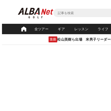
全ツアー
ギア
レッスン
ライフ
松山英樹ら出場 米男子リーダー
注目