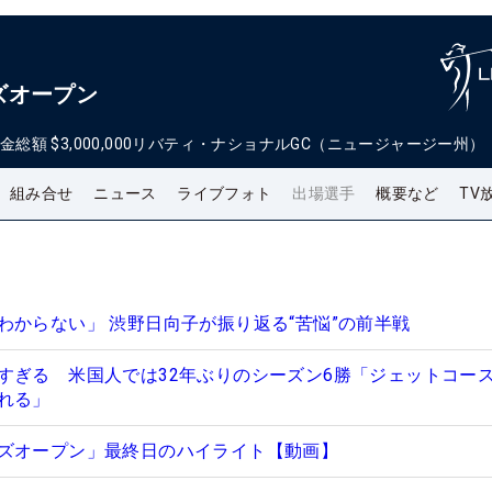
ズオープン
金総額
$3,000,000
リバティ・ナショナルGC（ニュージャージー州）
組み合せ
ニュース
ライブフォト
出場選手
概要など
TV
わからない」 渋野日向子が振り返る“苦悩”の前半戦
すぎる 米国人では32年ぶりのシーズン6勝「ジェットコー
れる」
ズオープン」最終日のハイライト【動画】