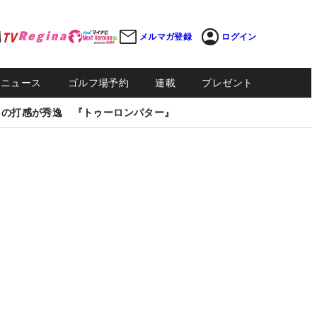
メルマガ登録
ログイン
Sニュース
ゴルフ場予約
連載
プレゼント
しの打感が秀逸 『トゥーロンパター』