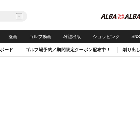
漫画
ゴルフ動画
雑誌出版
ショッピング
SN
ボード
ゴルフ場予約／期間限定クーポン配布中！
削り出