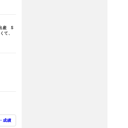
出産 S
いくて、
・成績