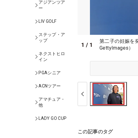
アジアンツア
ー
LIV GOLF
ステップ・ア
ップ
第二子の妊娠を発
1
/
1
GettyImages）
ネクストヒロ
イン
PGAシニア
ACNツアー
アマチュア・
他
LADY GO CUP
この記事のタグ