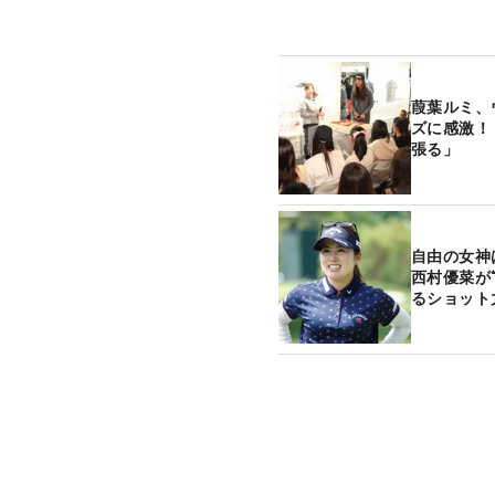
葭葉ルミ、
ズに感激！
張る」
自由の女神
西村優菜が
るショット