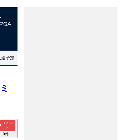
放送予定
“ミ
コメン
ト
0
件