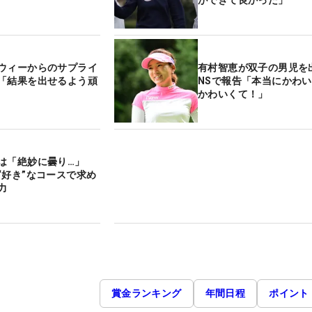
ウィーからのサプライ
有村智恵が双子の男児を
「結果を出せるよう頑
NSで報告「本当にかわ
かわいくて！」
は「絶妙に曇り…」
“好き”なコースで求め
力
賞金ランキング
年間日程
ポイント