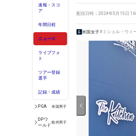
速報・スコ
ア
配信日時：
2024年5月15日 1
年間日程
#
ミシェル・ウィ
米国女子
ニュース
ライブフォ
ト
ツアー登録
選手
記録・成績
PGA
米国男子
DPワ
欧州男子
ールド