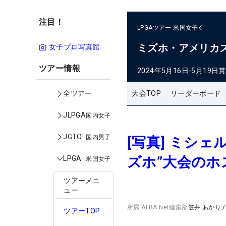
注目！
LPGAツアー
米国女子
ミズホ・アメリカ
女子プロ写真館
ツアー情報
2024年5月16日-5月19日
賞
大会TOP
リーダーボード
全ツアー
JLPGA
国内女子
JGTO
国内男子
[写真] ミシ
ズホ”大会のホ
LPGA
米国女子
ツアーメニ
ュー
所属
ALBA Net編集部
笠井 あかり
ツアーTOP