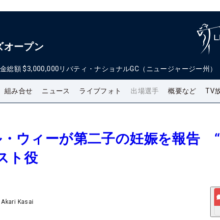
ズオープン
金総額
$3,000,000
リバティ・ナショナルGC（ニュージャージー州）
組み合せ
ニュース
ライブフォト
出場選手
概要など
TV
ェル・ウィーが第二子の妊娠を報告 
スト役
/
Akari Kasai