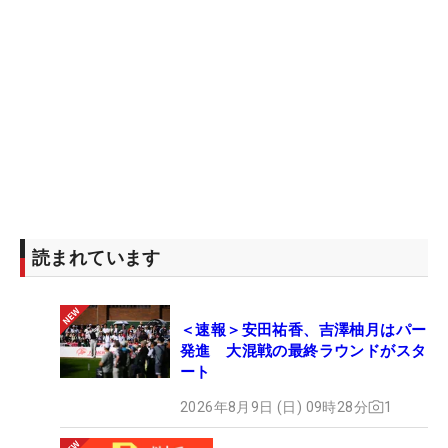
日(土)に23歳の誕生日を迎えるが、この日のイベン
トの最後にウィーから
ナイキ
のロゴマークの入った
巨大なバースデーケーキがサプライズで贈られた。
これには「本当に聞いてなかったので…」と絶句し
た葭葉。そして、「
ナイキ
アスリートとして結果を
出せるよう頑張ります！」と同じクラブを使う“先
輩”を前に今季の活躍を誓っていた。
読まれています
＜速報＞安田祐香、吉澤柚月はパー
発進 大混戦の最終ラウンドがスタ
ート
2026年8月9日 (日) 09時28分
1