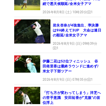
続で悪天候順延/全米女子アマ
2026年8月8日 (土) 10時20分
1
岩永杏奈が4強進出、準決勝
は9H終えて3UP 大会は連日
の順延/全米女子アマ
2026年8月9日 (日) 09時39分
1
伊藤二花は52位フィニッシュ 谷
田侑里香は最終ラウンドに進めず/
米女子下部ツアー
2026年8月9日 (日) 07時35分
1
「打ち方が変わってしまう」洋芝へ
の苦手意識 安田祐香が“克服”の首
位浮上