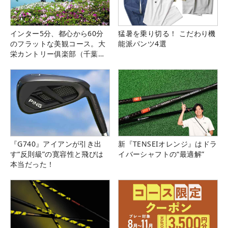
インター5分、都心から60分
猛暑を乗り切る！ こだわり機
のフラットな美観コース。大
能派パンツ4選
栄カントリー俱楽部（千葉
県）
『G740』アイアンが引き出
新『TENSEIオレンジ』はドラ
す“反則級”の寛容性と飛びは
イバーシャフトの“最適解”
本当だった！