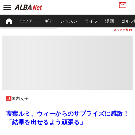
全ツアー
ギア
レッスン
ライフ
漫画
ゴルフ
メルマガ登録
国内女子
葭葉ルミ、ウィーからのサプライズに感激！
「結果を出せるよう頑張る」