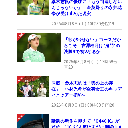
桑木志帆の優勝に「もう到達しない
んじゃないか」 全英帰りの永井花
奈が受け止めた現実
2026年8月8日 (土) 10時30分
19
「欲が出せない」コースだか
らこそ 吉澤柚月は“鬼門”の
決勝Rで初Vなるか
2026年8月8日 (土) 17時58分
20
同郷・桑木志帆は「雲の上の存
在」 小林光希が全英女王のキャデ
ィとツアー初Vへ
2026年8月9日 (日) 08時03分
20
話題の新作を抑えて『G440 K』が
首位 “10Ｋ”人気は未だに継続中 #