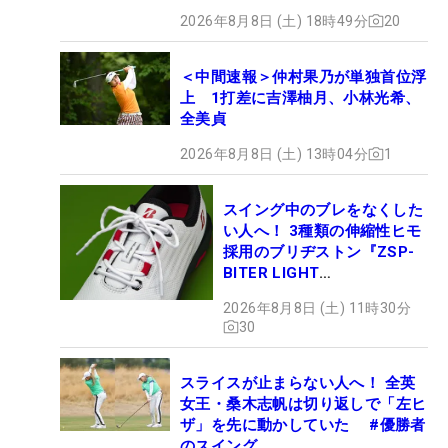
2026年8月8日 (土) 18時49分
20
＜中間速報＞仲村果乃が単独首位浮
上 1打差に吉澤柚月、小林光希、
全美貞
2026年8月8日 (土) 13時04分
1
スイング中のブレをなくした
い人へ！ 3種類の伸縮性ヒモ
採用のブリヂストン『ZSP-
BITER LIGHT
MAGICLACE』、8月8日デビ
2026年8月8日 (土) 11時30分
ュー
30
スライスが止まらない人へ！ 全英
女王・桑木志帆は切り返しで「左ヒ
ザ」を先に動かしていた #優勝者
のスイング