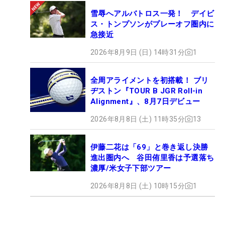
雪辱へアルバトロス一発！ デイビ
ス・トンプソンがプレーオフ圏内に
急接近
2026年8月9日 (日) 14時31分
1
全周アライメントを初搭載！ ブリ
ヂストン『TOUR B JGR Roll-in
Alignment』、8月7日デビュー
2026年8月8日 (土) 11時35分
13
伊藤二花は「69」と巻き返し決勝
進出圏内へ 谷田侑里香は予選落ち
濃厚/米女子下部ツアー
2026年8月8日 (土) 10時15分
1