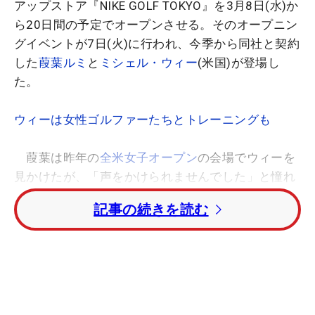
アップストア『NIKE GOLF TOKYO』を3月8日(水)か
ら20日間の予定でオープンさせる。そのオープニン
グイベントが7日(火)に行われ、今季から同社と契約
した
葭葉ルミ
と
ミシェル・ウィー
(米国)が登場し
た。
ウィーは女性ゴルファーたちとトレーニングも
葭葉は昨年の
全米女子オープン
の会場でウィーを
見かけたが、「声をかけられませんでした」と憧れ
のゴルファーを前に臆してしまったエピソードを披
記事の続きを読む
露。今回はウィーに「
ナイキ
シスター、新しい
ナイ
キ
アスリートに会えるのはいつでも嬉しい」と言わ
れ満面の笑顔をみせた。
「気さくに話しかけてくれて、本当に嬉しい」と
飾らないウィーの人柄に感銘を受けていた葭葉。12