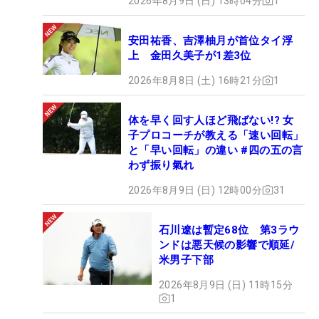
2026年8月9日 (日) 13時04分
1
安田祐香、吉澤柚月が首位タイ浮
上 金田久美子が1差3位
2026年8月8日 (土) 16時21分
1
体を早く回す人ほど飛ばない!? 女
子プロコーチが教える「速い回転」
と「早い回転」の違い #四の五の言
わず振り氣れ
2026年8月9日 (日) 12時00分
31
石川遼は暫定68位 第3ラウ
ンドは悪天候の影響で順延/
米男子下部
2026年8月9日 (日) 11時15分
1