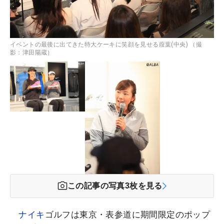
イベントの最後に出てきた特大ケーキに笑顔を見せる葭葉(中央) （撮
影：津田陽蔵）
この記事の写真
3
枚を見る
ナイキ
ゴルフは東京・表参道に期間限定のポップ