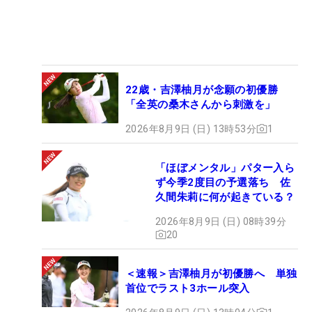
22歳・吉澤柚月が念願の初優勝
「全英の桑木さんから刺激を」
2026年8月9日 (日) 13時53分
1
「ほぼメンタル」パター入ら
ず今季2度目の予選落ち 佐
久間朱莉に何が起きている？
2026年8月9日 (日) 08時39分
20
＜速報＞吉澤柚月が初優勝へ 単独
首位でラスト3ホール突入