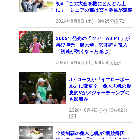
初V「この大会を機にどんどん上
に」 シニアの部は宮本勝昌が連覇
2026年8月8日 (土) 18時25分
72
2006年発売の『ツアーAD PT』が
再び脚光 脇元華、穴井詩も投入
「初速が強くなった感じ」
2026年8月8日 (土) 08時56分
4
J・ローズが『イエローボー
ル』に変更？ 桑木志帆の歴
史的Vがメジャーチャンプに
も影響か
2026年8月4日 (火) 10時02分
1
全英制覇の桑木志帆が“凱旋帰国”