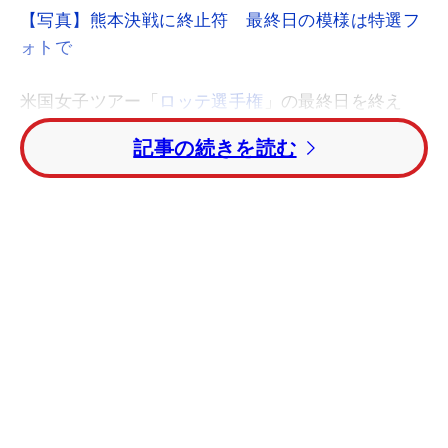
【写真】熊本決戦に終止符 最終日の模様は特選フ
ォトで
米国女子ツアー「
ロッテ選手権
」の最終日を終え
て、
畑岡奈紗
はそう語った。自身初の最終日最終
記事の続きを読む
組。ツアー初勝利をかけて、首位との2打差逆転を
狙った。
しかし、アメリカンドリームは前半で早くも潰え
た。幸先良く1番でバーディを奪った畑岡だが、3
番・4番と連続ボギー。続く5番でのティショットを
左の池に入れ、ドロップしてからの4打目もグリー
ン奥へ。このホールを2パットのダブルボギーと
し、すでにこの日3オーバー。目の前にあったはず
の初優勝は、わずか5ホールで遥か彼方に遠ざかっ
た。