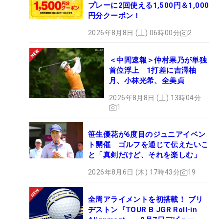
プレーに2回使える1,500円＆1,000
円分クーポン！
2026年8月8日 (土) 06時00分
2
＜中間速報＞仲村果乃が単独
首位浮上 1打差に吉澤柚
月、小林光希、全美貞
2026年8月8日 (土) 13時04分
1
笹生優花が6度目のジュニアイベン
ト開催 ゴルフを通じて伝えたいこ
と「真剣だけど、それを楽しむ」
2026年8月6日 (木) 17時43分
19
全周アライメントを初搭載！ ブリ
ヂストン『TOUR B JGR Roll-in