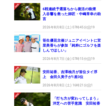
6戦連続予選落ちから復活の狼煙
入谷響を救った師匠・中嶋常幸の助
言
2026年8月8日 (土) 07時45分
19
笹生優花主催ジュニアイベントに宮
里美香らが参加「純粋にゴルフを楽
しんでほしい」
2026年8月7日 (金) 07時15分
19
安田祐香、吉澤柚月が首位タイ浮
上 金田久美子が1差3位
2026年8月8日 (土) 16時21分
1
「打ち方が変わってしまう」
洋芝への苦手意識 安田祐香