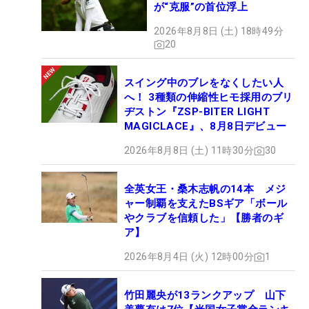
が“克服”の首位浮上
2026年8月8日 (土) 18時49分
20
スイング中のブレをなくしたい人
へ！ 3種類の伸縮性ヒモ採用のブリ
ヂストン『ZSP-BITER LIGHT
MAGICLACE』、8月8日デビュー
2026年8月8日 (土) 11時30分
30
全英女王・桑木志帆の14本 メジ
ャー制覇を支えたBSギア「ボール
やクラブを信頼した」【勝者のギ
ア】
2026年8月4日 (火) 12時00分
1
竹田麗央が13ランクアップ 山下