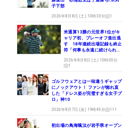
勝進出 杉浦悠太は予選落ち/米男
子下部
2026年8月8日 (土) 10時33分
1
米通算13勝の元世界1位がキ
ャリア初、プレーオフ進出逃
す 18年連続出場記録も終止
符「何事も永遠に続けられな
い」
2026年8月8日 (土) 10時00分
1
ゴルフウェアとは一味違うギャップ
にノックアウト！ ファンが惚れ直
した「ドレス姿が完璧すぎる女子プ
ロ」神10
2026年8月7日 (金) 19時45分
111
初出場の鳥海颯汰が岩手県オープン