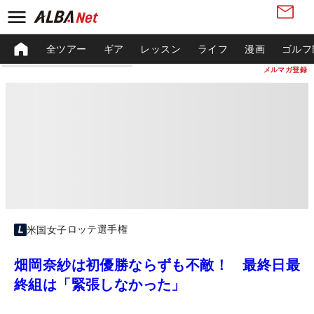
全ツアー
ギア
レッスン
ライフ
漫画
ゴルフ
メルマガ登録
ロッテ選手権
米国女子
畑岡奈紗は初優勝ならずも不敵！ 最終日最
終組は「緊張しなかった」