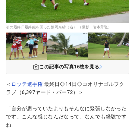
初の最終日最終組を回った畑岡奈紗（右） （撮影：岩本芳弘）
この記事の写真
16
枚を見る
＜
ロッテ選手権
最終日◇14日◇コオリナゴルフク
ラブ（6,397ヤード・パー72）＞
「自分が思っていたよりもそんなに緊張しなかった
です。こんな感じなんだなって。なんでも経験です
ね」