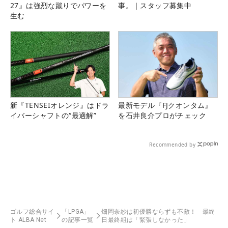
27』は強烈な蹴りでパワーを
事。｜スタッフ募集中
生む
新『TENSEIオレンジ』はドラ
最新モデル『FJクオンタム』
イバーシャフトの“最適解”
を石井良介プロがチェック
Recommended by
ゴルフ総合サイ
「LPGA」
畑岡奈紗は初優勝ならずも不敵！ 最終
ト ALBA Net
の記事一覧
日最終組は「緊張しなかった」