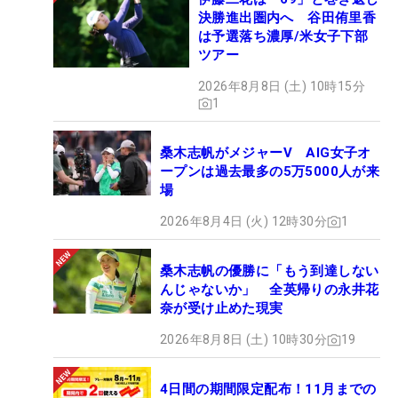
決勝進出圏内へ 谷田侑里香
は予選落ち濃厚/米女子下部
ツアー
2026年8月8日 (土) 10時15分
1
桑木志帆がメジャーV AIG女子オ
ープンは過去最多の5万5000人が来
場
2026年8月4日 (火) 12時30分
1
桑木志帆の優勝に「もう到達しない
んじゃないか」 全英帰りの永井花
奈が受け止めた現実
2026年8月8日 (土) 10時30分
19
4日間の期間限定配布！11月までの