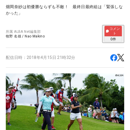
畑岡奈紗は初優勝ならずも不敵！ 最終日最終組は「緊張しな
かった」
コメン
所属
ALBA Net編集部
ト
牧野 名雄
/
Nao Makino
0
件
配信日時：
2018年4月15日 21時32分