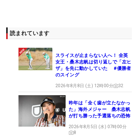
一度崩したリズムはなかなか取り戻せない。7番か
らは3連続ボギーを喫し、ハーフ「42」。前半でス
コアを6つ落とし、後半でも2バーディ・2ボギーと
読まれています
追い上げならず。トータル1アンダー・19位タイで
フィニッシュとなった。
スライスが止まらない人へ！ 全英
女王・桑木志帆は切り返しで「左ヒ
ザ」を先に動かしていた #優勝者
のスイング
2026年8月8日 (土) 12時00分
32
昨年は「全く歯が立たなかっ
た」海外メジャー 桑木志帆
が打ち勝った予選落ちの恐怖
2026年8月5日 (水) 07時00分
8