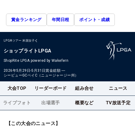
賞金ランキング
年間日程
ポイント・成績
LPGAツアー
米国女子
ショップライトLPGA
ShopRite LPGA powered by Wakefern
2026年5月29日-5月31日
賞金総額
―
シービューGCベイC（ニュージャージー州）
大会TOP
リーダーボード
組み合せ
ニュース
ライブフォト
出場選手
概要など
TV放送予定
【この大会のニュース】