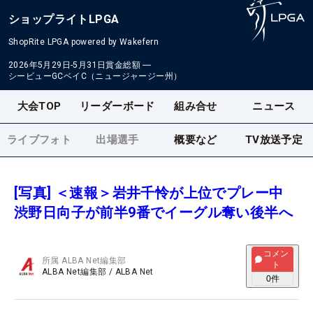
ショップライトLPGA
ShopRite LPGA powered by Wakefern
2026年5月29日-5月31日
賞金総額
―
シービューGCベイC（ニュージャージー州）
大会TOP
リーダーボード
組み合せ
ニュース
ライブフォト
出場選手
概要など
TV放送予定
[写真] ＜速報＞岩井千怜が上位でプレー中
渋野日向子が前半9番でイーグル奪い後半へ
コメン
所属
ALBA Net編集部
ト
ALBA Net編集部
/
ALBA Net
0
件