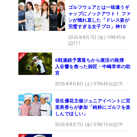
ゴルフウェアとは一味違うギ
ャップにノックアウト！ ファ
ンが惚れ直した「ドレス姿が
完璧すぎる女子プロ」神10
2026年8月7日 (金) 19時45分
111
6戦連続予選落ちから復活の狼煙
入谷響を救った師匠・中嶋常幸の助
言
2026年8月8日 (土) 07時45分
19
笹生優花主催ジュニアイベントに宮
里美香らが参加「純粋にゴルフを楽
しんでほしい」
2026年8月7日 (金) 07時15分
19