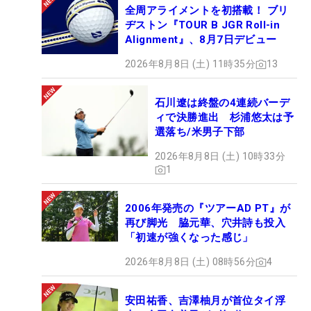
全周アライメントを初搭載！ ブリ
ヂストン『TOUR B JGR Roll-in
Alignment』、8月7日デビュー
2026年8月8日 (土) 11時35分
13
石川遼は終盤の4連続バーデ
ィで決勝進出 杉浦悠太は予
選落ち/米男子下部
2026年8月8日 (土) 10時33分
1
2006年発売の『ツアーAD PT』が
再び脚光 脇元華、穴井詩も投入
「初速が強くなった感じ」
2026年8月8日 (土) 08時56分
4
安田祐香、吉澤柚月が首位タイ浮