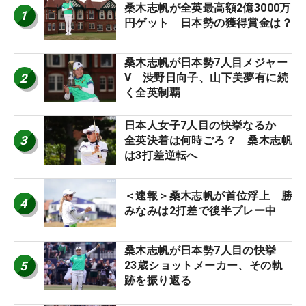
桑木志帆が全英最高額2億3000万
1
円ゲット 日本勢の獲得賞金は？
桑木志帆が日本勢7人目メジャー
2
V 渋野日向子、山下美夢有に続
く全英制覇
日本人女子7人目の快挙なるか
3
全英決着は何時ごろ？ 桑木志帆
は3打差逆転へ
＜速報＞桑木志帆が首位浮上 勝
4
みなみは2打差で後半プレー中
桑木志帆が日本勢7人目の快挙
5
23歳ショットメーカー、その軌
跡を振り返る