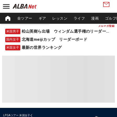
全ツアー
ギア
レッスン
ライフ
漫画
ゴルフ
メルマガ登録
松山英樹ら出場 ウィンダム選手権のリーダーボード
米国男子
北海道meijiカップ リーダーボード
国内女子
最新の世界ランキング
米国女子
LPGAツアー
米国女子