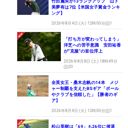
竹田麗央が13ランクアップ 山下
美夢有は7位【米国女子賞金ランキ
ング】
2026年8月4日 (火) 12時00分
1
「打ち方が変わってしまう」
洋芝への苦手意識 安田祐香
が“克服”の首位浮上
2026年8月8日 (土) 18時49分
20
全英女王・桑木志帆の14本 メジ
ャー制覇を支えたBSギア「ボール
やクラブを信頼した」【勝者のギ
ア】
2026年8月4日 (火) 12時00分
1
松山英樹は「69」も26位に後退