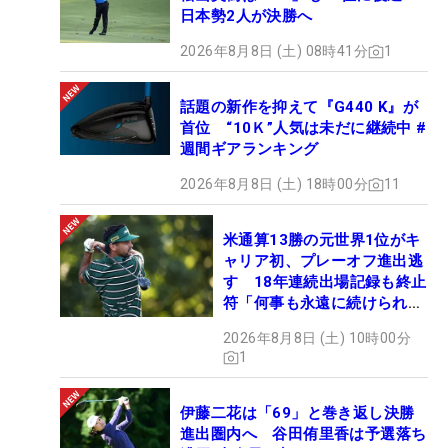
日本勢2人が決勝へ
2026年8月8日 (土) 08時41分
1
話題の新作を抑えて『G440 K』が
首位 “10Ｋ”人気は未だに継続中 #
週間ギアランキング
2026年8月8日 (土) 18時00分
11
米通算13勝の元世界1位がキ
ャリア初、プレーオフ進出逃
す 18年連続出場記録も終止
符「何事も永遠に続けられな
い」
2026年8月8日 (土) 10時00分
1
伊藤二花は「69」と巻き返し決勝
進出圏内へ 谷田侑里香は予選落ち