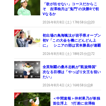
「欲が出せない」コースだからこ
そ 吉澤柚月は“鬼門”の決勝Rで初
Vなるか
2026年8月8日 (土) 17時58分
20
初出場の鳥海颯汰が岩手県オープン
初V「この大会を機にどんどん上
に」 シニアの部は宮本勝昌が連覇
2026年8月8日 (土) 18時25分
72
全英制覇の桑木志帆が“凱旋帰国”
次なる目標は「やっぱり女王を狙い
たい」
2026年8月4日 (火) 16時58分
8
＜中間速報＞仲村果乃が単独
首位浮上 1打差に吉澤柚