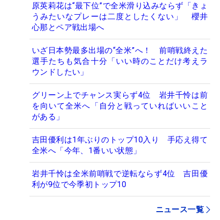
原英莉花は“最下位”で全米滑り込みならず「きょ
うみたいなプレーは二度としたくない」 櫻井
心那とペア戦出場へ
いざ日本勢最多出場の“全米”へ！ 前哨戦終えた
選手たちも気合十分「いい時のことだけ考えラ
ウンドしたい」
グリーン上でチャンス実らず4位 岩井千怜は前
を向いて全米へ「自分と戦っていればいいこと
がある」
吉田優利は1年ぶりのトップ10入り 手応え得て
全米へ「今年、1番いい状態」
岩井千怜は全米前哨戦で逆転ならず4位 吉田優
利が9位で今季初トップ10
ニュース一覧