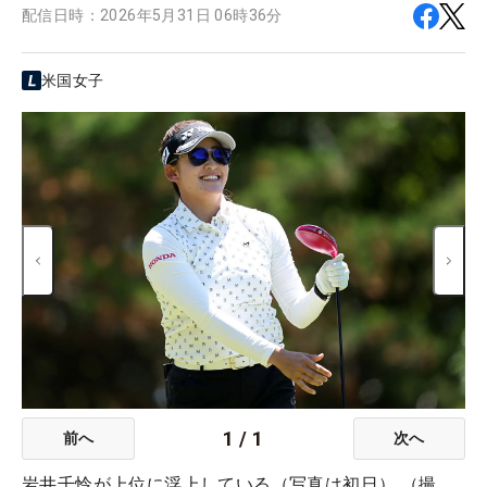
配信日時：
2026年5月31日 06時36分
米国女子
1
/
1
前へ
次へ
岩井千怜が上位に浮上している（写真は初日） （撮