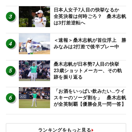
日本人女子7人目の快挙なるか
3
全英決着は何時ごろ？ 桑木志帆
は3打差逆転へ
＜速報＞桑木志帆が首位浮上 勝
4
みなみは2打差で後半プレー中
桑木志帆が日本勢7人目の快挙
5
23歳ショットメーカー、その軌
跡を振り返る
「お酒をいっぱい飲みたい…ウイ
6
スキーのソーダ割を」 桑木志帆
が全英制覇【優勝会見一問一答】
ランキングをもっと見る