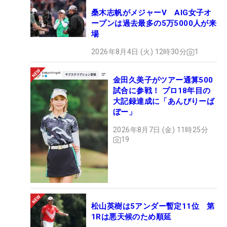
桑木志帆がメジャーV AIG女子オ
ープンは過去最多の5万5000人が来
場
2026年8月4日 (火) 12時30分
1
金田久美子がツアー通算500
試合に参戦！ プロ18年目の
大記録達成に「あんびりーば
ぼー」
2026年8月7日 (金) 11時25分
19
松山英樹は5アンダー暫定11位 第
1Rは悪天候のため順延