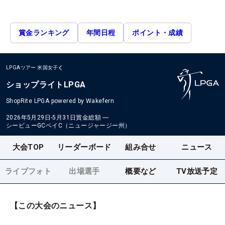
賞金ランキング
年間日程
ポイント・成績
LPGAツアー
米国女子
ショップライトLPGA
ShopRite LPGA powered by Wakefern
2026年5月29日-5月31日
賞金総額
―
シービューGCベイC（ニュージャージー州）
大会TOP
リーダーボード
組み合せ
ニュース
ライブフォト
出場選手
概要など
TV放送予定
【この大会のニュース】