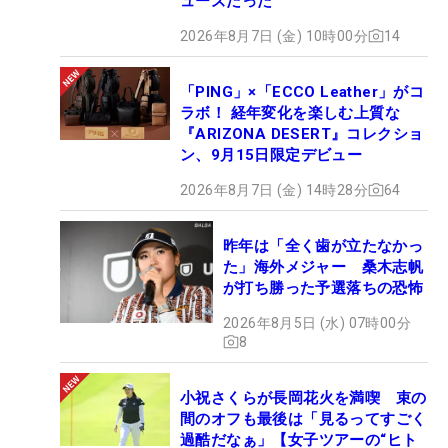
ューズだった
2026年8月7日 (金) 10時00分
14
「PING」×「ECCO Leather」がコ
ラボ！ 経年変化を楽しむ上質な
『ARIZONA DESERT』コレクショ
ン、9月15日限定デビュー
2026年8月7日 (金) 14時28分
64
昨年は「全く歯が立たなかっ
た」海外メジャー 桑木志帆
が打ち勝った予選落ちの恐怖
2026年8月5日 (水) 07時00分
8
小祝さくらが長岡花火を満喫 束の
間のオフも最後は「見るってすごく
過酷だなぁ」【女子ツアーの“ヒト