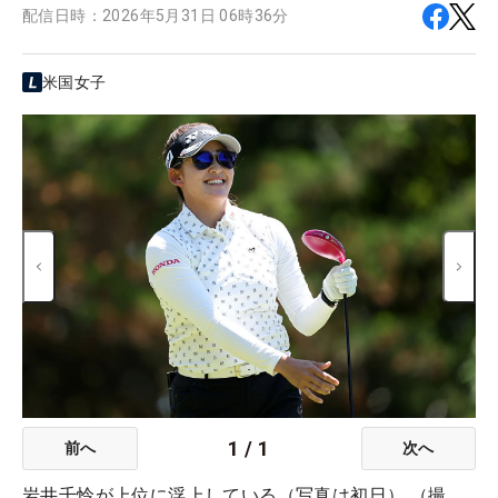
配信日時：
2026年5月31日 06時36分
米国女子
1
/
1
前へ
次へ
岩井千怜が上位に浮上している（写真は初日） （撮