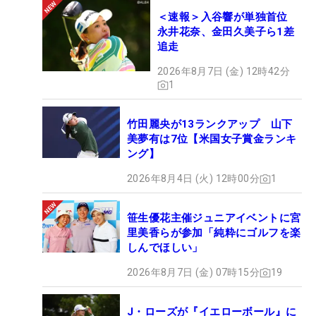
＜速報＞入谷響が単独首位
永井花奈、金田久美子ら1差
追走
2026年8月7日 (金) 12時42分
1
竹田麗央が13ランクアップ 山下
美夢有は7位【米国女子賞金ランキ
ング】
2026年8月4日 (火) 12時00分
1
笹生優花主催ジュニアイベントに宮
里美香らが参加「純粋にゴルフを楽
しんでほしい」
2026年8月7日 (金) 07時15分
19
J・ローズが『イエローボール』に