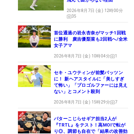
飛んで曲がらない理由
2026年8月7日 (金) 12時00分
35
首位通過の岩永杏奈がマッチ1回戦
に勝利 廣吉優梨菜も2回戦へ/全米
女子アマ
2026年8月7日 (金) 10時04分
1
セキ・ユウティンが前髪パッツン
に！ 新ヘアスタイルに「美しすぎ
て怖い」「プロゴルファーには見え
ない」とコメント殺到
2026年8月7日 (金) 15時29分
7
パターこじらせギア担当2人が
『TRTL』をテスト！高MOIで転が
り◎、調節も自在で「結果の改善効