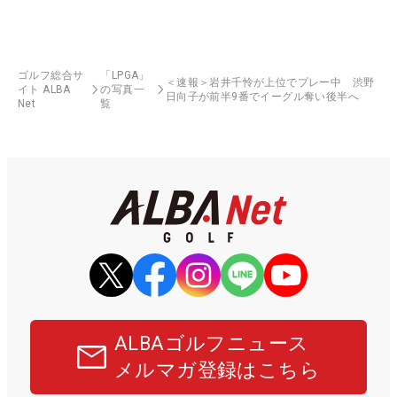
ゴルフ総合サ
「LPGA」
＜速報＞岩井千怜が上位でプレー中 渋野
イト ALBA
の写真一
日向子が前半9番でイーグル奪い後半へ
Net
覧
ALBAゴルフニュース
メルマガ登録はこちら