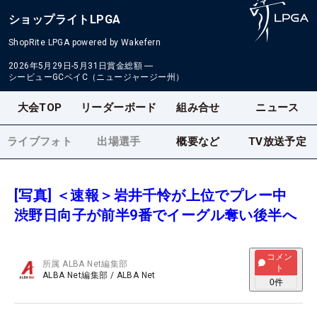
ショップライトLPGA
ShopRite LPGA powered by Wakefern
2026年5月29日-5月31日
賞金総額
―
シービューGCベイC（ニュージャージー州）
大会TOP
リーダーボード
組み合せ
ニュース
ライブフォト
出場選手
概要など
TV放送予定
[写真] ＜速報＞岩井千怜が上位でプレー中
渋野日向子が前半9番でイーグル奪い後半へ
コメン
所属
ALBA Net編集部
ト
ALBA Net編集部
/
ALBA Net
0
件