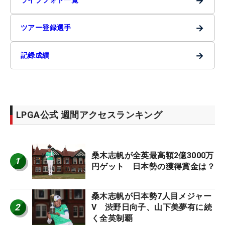
→
→
ツアー登録選手
→
記録成績
LPGA公式 週間アクセスランキング
桑木志帆が全英最高額2億3000万
1
円ゲット 日本勢の獲得賞金は？
桑木志帆が日本勢7人目メジャー
2
V 渋野日向子、山下美夢有に続
く全英制覇