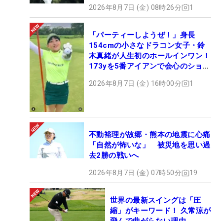
2026年8月7日 (金) 08時26分
1
「パーティーしようぜ！」身長
154cmの小さなドラコン女子・鈴
木真緒が人生初のホールインワン！
173yを5番アイアンで会心のショッ
ト
2026年8月7日 (金) 16時00分
1
不動裕理が故郷・熊本の地震に心痛
「自然が怖いな」 被災地を思い過
去2勝の戦いへ
2026年8月7日 (金) 07時50分
19
世界の最新スイングは「圧
縮」がキーワード！ 久常涼が