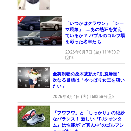
「いつかはクラウン」「シー
マ現象」……あの熱狂を覚え
ているか？ バブルのゴルフ場
を彩った名車たち
2026年8月7日 (金) 11時30分
10
全英制覇の桑木志帆が“凱旋帰国”
次なる目標は「やっぱり女王を狙い
たい」
2026年8月4日 (火) 16時58分
8
「フワフワ」と「しっかり」の絶妙
なバランス！ 新しい『FJクオンタ
ム』は性能が“ど真ん中”のゴルフシ