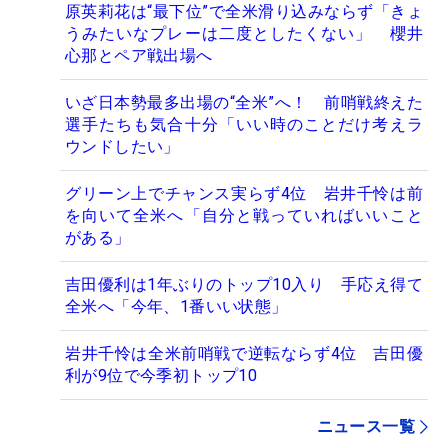
原英莉花は“最下位”で全米滑り込みならず「きょ
うみたいなプレーは二度としたくない」 櫻井
心那とペア戦出場へ
いざ日本勢最多出場の“全米”へ！ 前哨戦終えた
選手たちも気合十分「いい時のことだけ考えラ
ウンドしたい」
グリーン上でチャンス実らず4位 岩井千怜は前
を向いて全米へ「自分と戦っていればいいこと
がある」
吉田優利は1年ぶりのトップ10入り 手応え得て
全米へ「今年、1番いい状態」
岩井千怜は全米前哨戦で逆転ならず4位 吉田優
利が9位で今季初トップ10
ニュース一覧