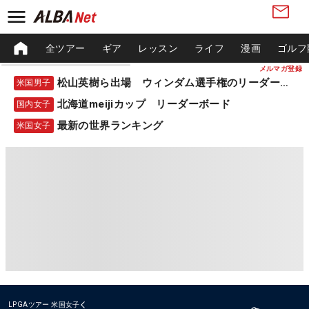
全ツアー
ギア
レッスン
ライフ
漫画
ゴルフ
メルマガ登録
松山英樹ら出場 ウィンダム選手権のリーダーボード
米国男子
北海道meijiカップ リーダーボード
国内女子
最新の世界ランキング
米国女子
LPGAツアー
米国女子