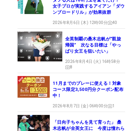
ダフる人は100円玉を置くだけ！
女子プロが実践するアイアン「ダウ
ンブロードリル」が効果抜群
2026年8月6日 (木) 12時00分
40
全英制覇の桑木志帆が“凱旋
帰国” 次なる目標は「やっ
ぱり女王を狙いたい」
2026年8月4日 (火) 16時58分
8
11月までのプレーに使える！対象
コース限定3,500円分クーポン配布
中！
2026年8月7日 (金) 06時00分
1
「日向子ちゃんを見て育った」 桑
木志帆が全英女王に 今度は憧れら