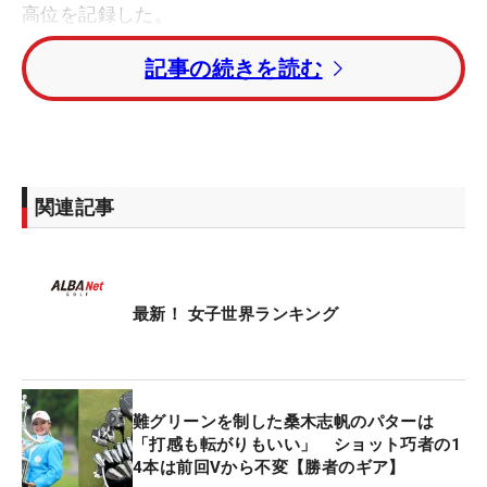
高位を記録した。
記事の続きを読む
同大会で桑木と優勝争いを演じた永井花奈が28ラン
クアップで106位まで浮上。2018年7月以来、8年ぶ
りのトップ100入りが見えてきた。
トップ50に日本勢は11人で山下美夢有がトップの8
関連記事
位。畑岡奈紗（15位）、西郷真央（18位）、岩井明
愛（19位）、竹田麗央（21位）、岩井千怜（25
位）、勝みなみ（30位）、佐久間朱莉（33位）、古
江彩佳（42位）、河本結（43位）と続いていく。
最新！ 女子世界ランキング
上位陣では1位にネリー・コルダ（米国）、2位にジ
ーノ・ティティクル（タイ）、3位にキム・ヒョー
難グリーンを制した桑木志帆のパターは
ジュ（韓国）がつけている。
「打感も転がりもいい」 ショット巧者の1
4本は前回Vから不変【勝者のギア】