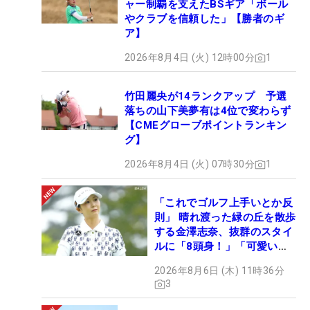
ャー制覇を支えたBSギア「ボール
やクラブを信頼した」【勝者のギ
ア】
2026年8月4日 (火) 12時00分
1
竹田麗央が14ランクアップ 予選
落ちの山下美夢有は4位で変わらず
【CMEグローブポイントランキン
グ】
2026年8月4日 (火) 07時30分
1
「これでゴルフ上手いとか反
則」 晴れ渡った緑の丘を散歩
する金澤志奈、抜群のスタイ
ルに「8頭身！」「可愛いに
も程がある」
2026年8月6日 (木) 11時36分
3