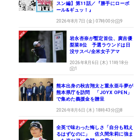
スン編】第11話／『勝手にローボ
ール&ギュッ！』
2026年8月7日 (金) 07時00分
9
岩永杏奈が暫定首位、廣吉優
梨菜8位 予選ラウンドは日
没サスペ/全米女子アマ
2026年8月6日 (木) 11時18分
1
熊本出身の秋吉翔太と重永亜斗夢が
熊本県庁を訪問 「JOYX OPEN」
で集めた義援金を贈呈
2026年8月6日 (木) 18時43分
8
全英で味わった悔しさ「自分も戦え
るはずなのに」 佐久間朱莉に強ま