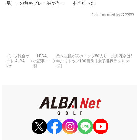
県）」の無料プレー券が当た
本当だった！
る！！
Recommended by
ゴルフ総合サ
「LPGA」
桑木志帆が初のトップ50入り 永井花奈は8
イト ALBA
の記事一
年ぶりトップ100目前【女子世界ランキン
Net
覧
グ】