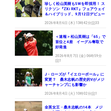
珍しく松山英樹も5Wを即採用！ ス
リクソン『ZXi RKT』フェアウェイ
＆ハイブリッド、9月12日デビュー
2026年8月6日 (木) 13時42分
33
＜速報＞松山英樹は「65」で
首位と4差 イーグル奪取で
好発進
2026年8月7日 (金) 06時59分
1
J・ローズが『イエローボール』に
変更？ 桑木志帆の歴史的Vがメジ
ャーチャンプにも影響か
2026年8月4日 (火) 10時02分
1
全英女王・桑木志帆の14本 メジ