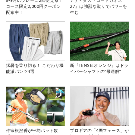
8-9月のプレーに2回使える！
アディダス『コードカオス
コース限定2,000円クーポン
27』は強烈な蹴りでパワーを
配布中！
生む
猛暑を乗り切る！ こだわり機
新『TENSEIオレンジ』はドラ
能派パンツ4選
イバーシャフトの“最適解”
仲宗根澄香が平均パット数
プロギアの「4層フェース」が