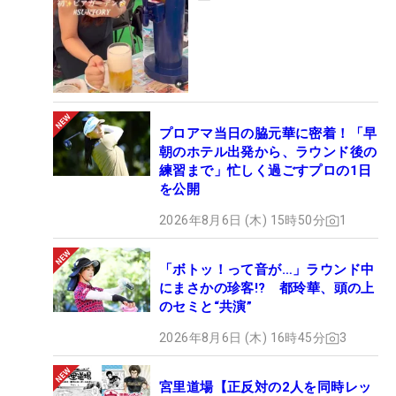
プロアマ当日の脇元華に密着！「早
朝のホテル出発から、ラウンド後の
練習まで」忙しく過ごすプロの1日
を公開
2026年8月6日 (木) 15時50分
1
「ボトッ！って音が…」ラウンド中
にまさかの珍客!? 都玲華、頭の上
のセミと“共演”
2026年8月6日 (木) 16時45分
3
宮里道場【正反対の2人を同時レッ