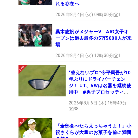
れる存在へ
2026年8月4日 (火) 09時00分
1
桑木志帆がメジャーV AIG女子オ
ープンは過去最多の5万5000人が来
場
2026年8月4日 (火) 12時30分
1
“替えないプロ”今平周吾が10
年ぶりにドライバーチェン
ジ！ UT、5Wは名器を継続使
用中 #男子プロセッティン
グ
2026年8月6日 (木) 15時49分
38
「全部食べたら太っちゃうよ！」小
祝さくらが大量のお菓子を前に満面