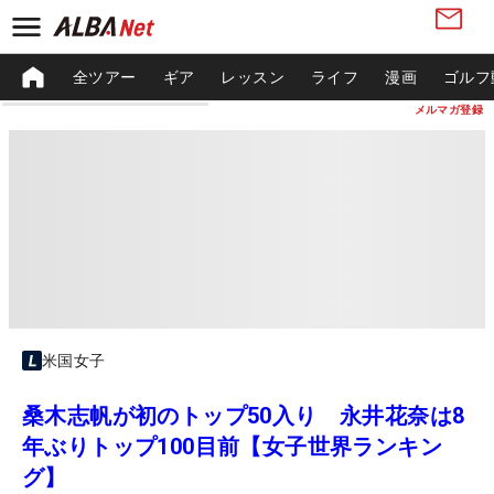
全ツアー
ギア
レッスン
ライフ
漫画
ゴルフ
メルマガ登録
米国女子
桑木志帆が初のトップ50入り 永井花奈は8
年ぶりトップ100目前【女子世界ランキン
グ】