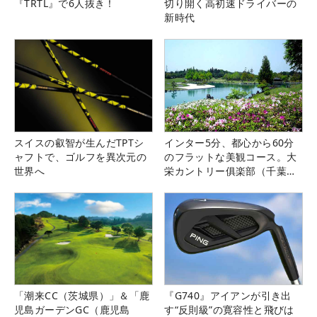
『TRTL』で6人抜き！
切り開く高初速ドライバーの
新時代
スイスの叡智が生んだTPTシ
インター5分、都心から60分
ャフトで、ゴルフを異次元の
のフラットな美観コース。大
世界へ
栄カントリー俱楽部（千葉
県）
「潮来CC（茨城県）」＆「鹿
『G740』アイアンが引き出
児島ガーデンGC（鹿児島
す“反則級”の寛容性と飛びは