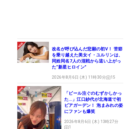
改名が呼び込んだ悲願の初V！ 苦節
を乗り越えた美女イ・ユルリンは、
同姓同名7人の混戦から這い上がっ
た“新星ヒロイン”
2026年8月6日 (木) 11時30分
15
「ビール注ぐのむずかしかっ
た…」江口紗代が北海道で初
ビアガーデン！ 泡まみれの姿
にファンも爆笑
2026年8月6日 (木) 13時27分
1