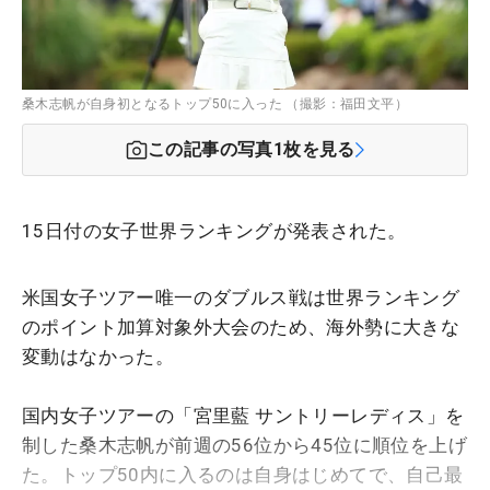
桑木志帆が自身初となるトップ50に入った （撮影：福田文平）
この記事の写真
1
枚を見る
15日付の女子世界ランキングが発表された。
米国女子ツアー唯一のダブルス戦は世界ランキング
のポイント加算対象外大会のため、海外勢に大きな
変動はなかった。
国内女子ツアーの「宮里藍 サントリーレディス」を
制した桑木志帆が前週の56位から45位に順位を上げ
た。トップ50内に入るのは自身はじめてで、自己最