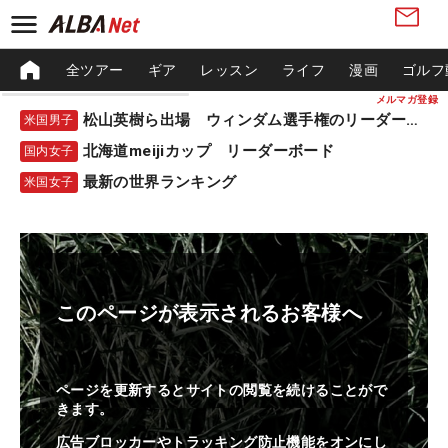
全ツアー
ギア
レッスン
ライフ
漫画
ゴルフ
メルマガ登録
松山英樹ら出場 ウィンダム選手権のリーダーボード
米国男子
北海道meijiカップ リーダーボード
国内女子
最新の世界ランキング
米国女子
このページが表示されるお客様へ
ページを更新するとサイトの閲覧を続けることがで
きます。
広告ブロッカーやトラッキング防止機能をオンにし