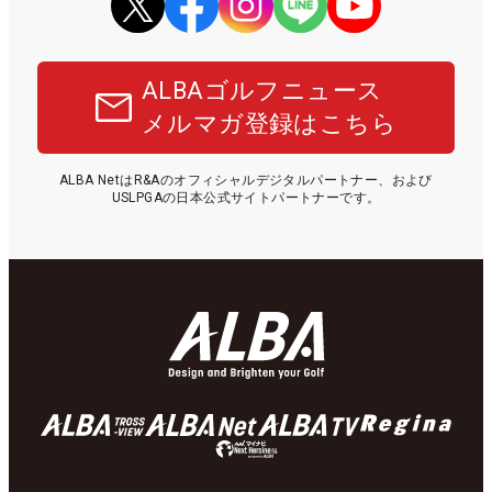
ALBAゴルフニュース
メルマガ登録はこちら
ALBA NetはR&Aのオフィシャルデジタルパートナー、および
USLPGAの日本公式サイトパートナーです。