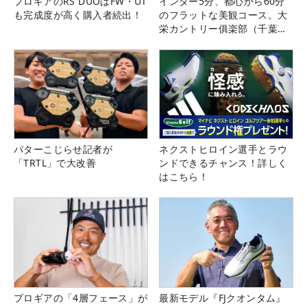
プロギアのRS DUOはFW・UT
インター5分、都心から60分
も完成度が高く購入者続出！
のフラットな美観コース。大
栄カントリー俱楽部（千葉
県）
パターこじらせ記者が
ネクストヒロイン選手とラウ
「TRTL」で大改善
ンドできるチャンス！詳しく
はこちら！
プロギアの「4層フェース」が
最新モデル『FJクオンタム』