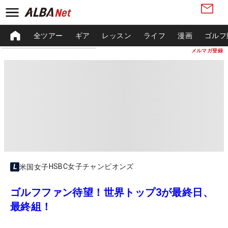
全ツアー
ギア
レッスン
ライフ
漫画
ゴルフ
メルマガ登録
HSBC女子チャンピオンズ
米国女子
ゴルフファン待望！世界トップ3が最終日、
最終組！