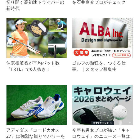
切り開く高初速ドライバーの
を石井良介プロがチェック
新時代
仲宗根澄香が平均パット数
ゴルフの熱狂を、つくる仕
『TRTL』で6人抜き！
事。｜スタッフ募集中
アディダス『コードカオス
今年も男女プロが強い「キャ
27』は強烈な蹴りでパワーを
ロウェイ」のニュース一覧は