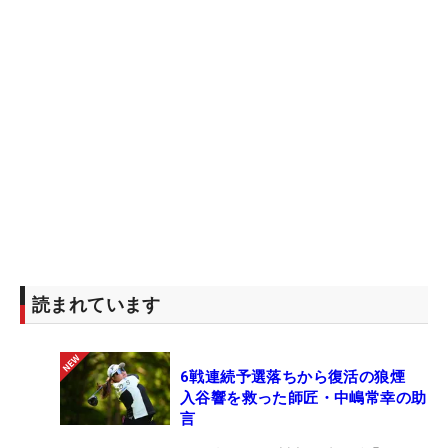
上ないものになっています。」
今週の結果でパークあるいはルイスがナンバー1
の座を17歳のコから奪還することは不可能だが、パ
ークはその座を近い将来射止めようと狙いを定めて
いる。
「何が何でもランキング1位になりたいと思って
います。ただ、それを達成するために無理をしすぎ
ないようにしないと」と、パークは言う。「強引に
なりすぎると、なかなか達成できないものです。何
読まれています
勝かして、良いプレーを続ければ転がり込んでくる
ものです。焦らず、良いゴルフを続けたいと思いま
す」。
6戦連続予選落ちから復活の狼煙
入谷響を救った師匠・中嶋常幸の助
言