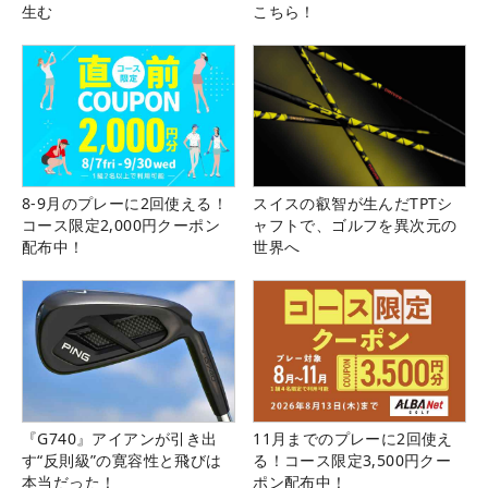
生む
こちら！
8-9月のプレーに2回使える！
スイスの叡智が生んだTPTシ
コース限定2,000円クーポン
ャフトで、ゴルフを異次元の
配布中！
世界へ
『G740』アイアンが引き出
11月までのプレーに2回使え
す“反則級”の寛容性と飛びは
る！コース限定3,500円クー
本当だった！
ポン配布中！