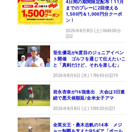
4日間の期間限定配布！11月
までのプレーに2回使える
1,500円＆1,000円分クーポ
ン！
2026年8月8日 (土) 06時00分
2
笹生優花が6度目のジュニアイベン
ト開催 ゴルフを通じて伝えたいこ
と「真剣だけど、それを楽しむ」
2026年8月6日 (木) 17時43分
19
岩永杏奈が16強進出 大会は3日連
続で悪天候順延/全米女子アマ
2026年8月8日 (土) 10時20分
1
全英女王・桑木志帆の14本 メジ
ャー制覇を支えたBSギア「ボール