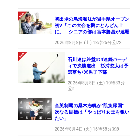
初出場の鳥海颯汰が岩手県オープン
初V「この大会を機にどんどん上
に」 シニアの部は宮本勝昌が連覇
2026年8月8日 (土) 18時25分
72
石川遼は終盤の4連続バーデ
ィで決勝進出 杉浦悠太は予
選落ち/米男子下部
2026年8月8日 (土) 10時33分
1
全英制覇の桑木志帆が“凱旋帰国”
次なる目標は「やっぱり女王を狙い
たい」
2026年8月4日 (火) 16時58分
8