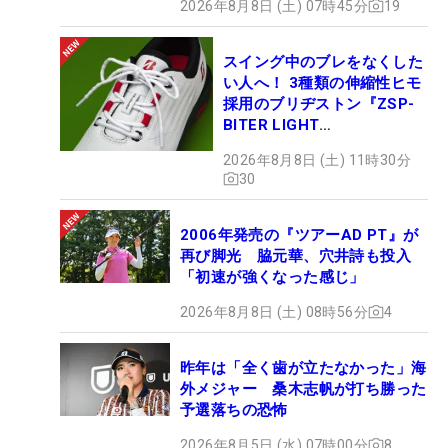
2026年8月8日 (土) 07時45分
19
スイング中のブレをなくした
い人へ！ 3種類の伸縮性ヒモ
採用のブリヂストン『ZSP-
BITER LIGHT
MAGICLACE』、8月8日デビ
2026年8月8日 (土) 11時30分
ュー
30
2006年発売の『ツアーAD PT』が
再び脚光 脇元華、穴井詩も投入
「初速が強くなった感じ」
2026年8月8日 (土) 08時56分
4
昨年は「全く歯が立たなかった」海
外メジャー 桑木志帆が打ち勝った
予選落ちの恐怖
2026年8月5日 (水) 07時00分
8