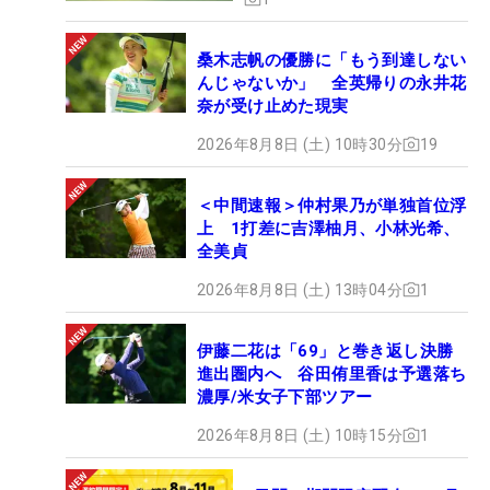
桑木志帆の優勝に「もう到達しない
んじゃないか」 全英帰りの永井花
奈が受け止めた現実
2026年8月8日 (土) 10時30分
19
＜中間速報＞仲村果乃が単独首位浮
上 1打差に吉澤柚月、小林光希、
全美貞
2026年8月8日 (土) 13時04分
1
伊藤二花は「69」と巻き返し決勝
進出圏内へ 谷田侑里香は予選落ち
濃厚/米女子下部ツアー
2026年8月8日 (土) 10時15分
1