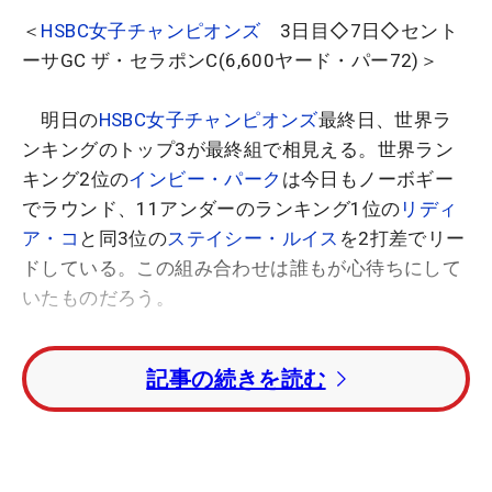
＜
HSBC女子チャンピオンズ
3日目◇7日◇セント
ーサGC ザ・セラポンC(6,600ヤード・パー72)＞
明日の
HSBC女子チャンピオンズ
最終日、世界ラ
ンキングのトップ3が最終組で相見える。世界ラン
キング2位の
インビー・パーク
は今日もノーボギー
でラウンド、11アンダーのランキング1位の
リディ
ア・コ
と同3位の
ステイシー・ルイス
を2打差でリー
ドしている。この組み合わせは誰もが心待ちにして
いたものだろう。
リアルタイムリーダーボードで順位をチェック！
記事の続きを読む
「とても楽しくなるでしょう。」とルイスは組み
合わせについて言う。「ファンにとってもツアーに
とっても素晴らしいこと。今週の首位争いはこれ以