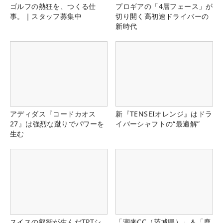
ゴルフの熱狂を、つくる仕
プロギアの「4層フェース」が
事。｜スタッフ募集中
切り開く高初速ドライバーの
新時代
アディダス『コードカオス
新『TENSEIオレンジ』はドラ
27』は強烈な蹴りでパワーを
イバーシャフトの“最適解”
生む
スイスの叡智が生んだTPTシ
「潮来CC（茨城県）」＆「鹿