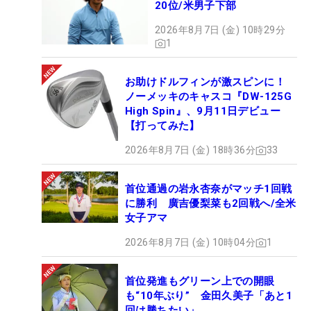
20位/米男子下部
2026年8月7日 (金) 10時29分
1
お助けドルフィンが激スピンに！
ノーメッキのキャスコ『DW-125G
High Spin』、9月11日デビュー
【打ってみた】
2026年8月7日 (金) 18時36分
33
首位通過の岩永杏奈がマッチ1回戦
に勝利 廣吉優梨菜も2回戦へ/全米
女子アマ
2026年8月7日 (金) 10時04分
1
首位発進もグリーン上での開眼
も“10年ぶり” 金田久美子「あと1
回は勝ちたい」