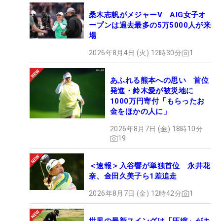
桑木志帆がメジャーV AIG女子オ
ープンは過去最多の5万5000人が来
場
2026年8月4日 (火) 12時30分
1
あふれる熊本への思い 首位
発進・鈴木愛が被災地に
1000万円寄付「もらったお
金をほかの人に」
2026年8月7日 (金) 18時10分
19
＜速報＞入谷響が単独首位 永井花
奈、金田久美子ら1差追走
2026年8月7日 (金) 12時42分
1