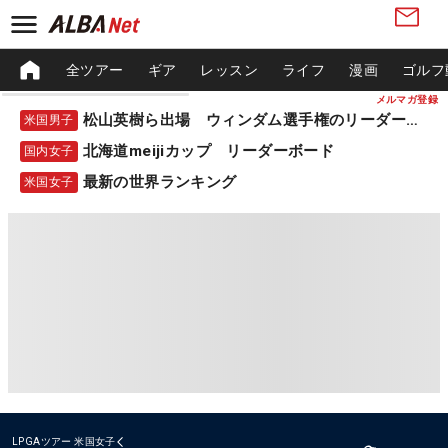
全ツアー
ギア
レッスン
ライフ
漫画
ゴルフ
メルマガ登録
松山英樹ら出場 ウィンダム選手権のリーダーボード
米国男子
北海道meijiカップ リーダーボード
国内女子
最新の世界ランキング
米国女子
LPGAツアー
米国女子