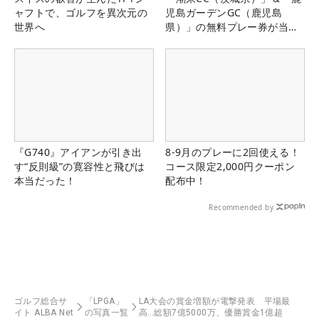
ャフトで、ゴルフを異次元の
児島ガーデンGC（鹿児島
世界へ
県）」の無料プレー券が当た
る！！
『G740』アイアンが引き出
8-9月のプレーに2回使える！
す“反則級”の寛容性と飛びは
コース限定2,000円クーポン
本当だった！
配布中！
Recommended by
ゴルフ総合サ
「LPGA」
LA大会の賞金増額が電撃発表 平場最
イト ALBA Net
の写真一覧
高…総額7億5000万、優勝賞金1億超