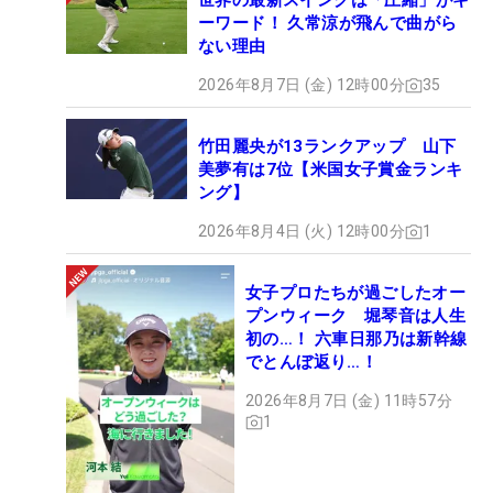
世界の最新スイングは「圧縮」がキ
ーワード！ 久常涼が飛んで曲がら
ない理由
2026年8月7日 (金) 12時00分
35
竹田麗央が13ランクアップ 山下
美夢有は7位【米国女子賞金ランキ
ング】
2026年8月4日 (火) 12時00分
1
女子プロたちが過ごしたオー
プンウィーク 堀琴音は人生
初の…！ 六車日那乃は新幹線
でとんぼ返り…！
2026年8月7日 (金) 11時57分
1