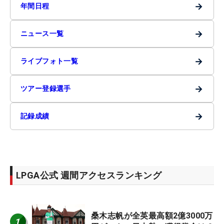
→
年間日程
→
ニュース一覧
→
ライブフォト一覧
→
ツアー登録選手
→
記録成績
LPGA公式 週間アクセスランキング
桑木志帆が全英最高額2億3000万
1