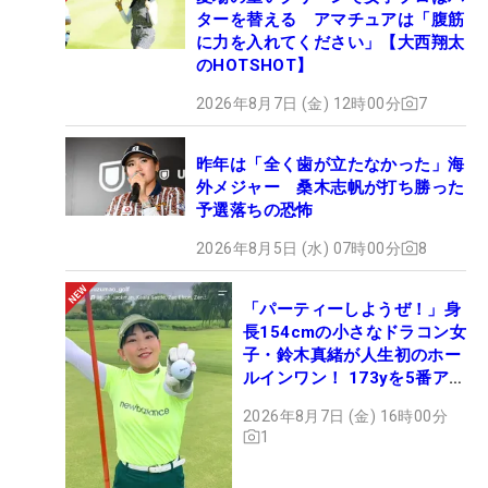
ターを替える アマチュアは「腹筋
に力を入れてください」【大西翔太
のHOTSHOT】
2026年8月7日 (金) 12時00分
7
昨年は「全く歯が立たなかった」海
外メジャー 桑木志帆が打ち勝った
予選落ちの恐怖
2026年8月5日 (水) 07時00分
8
「パーティーしようぜ！」身
長154cmの小さなドラコン女
子・鈴木真緒が人生初のホー
ルインワン！ 173yを5番アイ
アンで会心のショット
2026年8月7日 (金) 16時00分
1