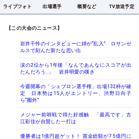
ライブフォト
出場選手
概要など
TV放送予定
【この大会のニュース】
岩井千怜のインタビューに姉が“乱入” ロサンゼ
ルスで刻んだ新たな思い出
涙の2位から1年後「なんであんなにスコアが出
たんだろう…」 岩井明愛の嘆き
今週開幕の「シェブロン選手権」出場132枠が確
定 日本勢は15人がエントリー、渋野日向子
ら“圏外”
メジャー前哨戦で得た好感触 「最高です」古
江彩佳が自賛した一打は
優勝者は1億円超ゲット！ 賞金総額が7.5億円に