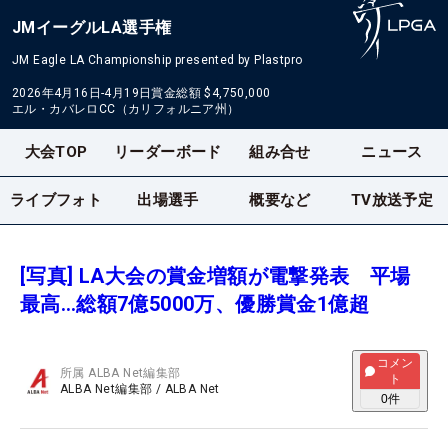
JMイーグルLA選手権
JM Eagle LA Championship presented by Plastpro
2026年4月16日-4月19日
賞金総額
$4,750,000
エル・カバレロCC（カリフォルニア州）
大会TOP
リーダーボード
組み合せ
ニュース
ライブフォト
出場選手
概要など
TV放送予定
[写真] LA大会の賞金増額が電撃発表 平場
最高…総額7億5000万、優勝賞金1億超
コメン
所属
ALBA Net編集部
ト
ALBA Net編集部
/
ALBA Net
0
件