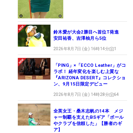
鈴木愛が大会2勝目へ首位T発進
安田祐香、吉澤柚月ら5位
2026年8月7日 (金) 16時14分
1
「PING」×「ECCO Leather」がコ
ラボ！ 経年変化を楽しむ上質な
『ARIZONA DESERT』コレクショ
ン、9月15日限定デビュー
2026年8月7日 (金) 14時28分
64
全英女王・桑木志帆の14本 メジ
ャー制覇を支えたBSギア「ボール
やクラブを信頼した」【勝者のギ
ア】