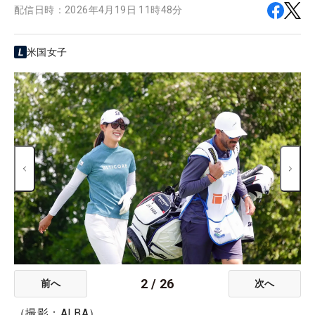
配信日時：
2026年4月19日 11時48分
米国女子
2
/
26
前へ
次へ
（撮影：ALBA）