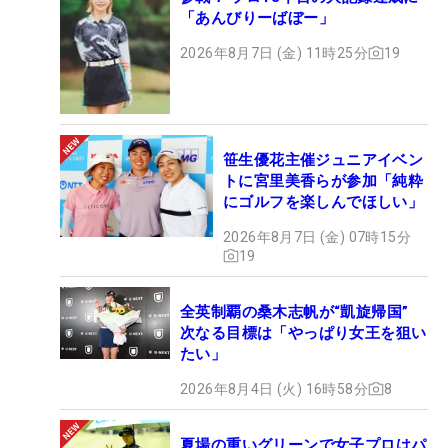
「あんびりーばぼー」
2026年8月7日 (金) 11時25分
19
笹生優花主催ジュニアイベン
トに宮里美香らが参加「純粋
にゴルフを楽しんでほしい」
2026年8月7日 (金) 07時15分
19
全英制覇の桑木志帆が“凱旋帰国”
次なる目標は「やっぱり女王を狙い
たい」
2026年8月4日 (火) 16時58分
8
夏場の重いグリーンで女子プロはパ