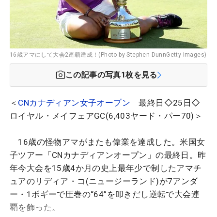
16歳アマにして大会2連覇達成！(Photo by Stephen DunnGetty Images)
この記事の写真
1
枚を見る
＜
CNカナディアン女子オープン
最終日◇25日◇
ロイヤル・メイフェアGC(6,403ヤード・パー70)＞
16歳の怪物アマがまたも偉業を達成した。米国女
子ツアー「CNカナディアンオープン」の最終日。昨
年今大会を15歳4か月の史上最年少で制したアマチ
ュアのリディア・コ(ニュージーランド)が7アンダ
ー・1ボギーで圧巻の“64”を叩きだし逆転で大会連
覇を飾った。