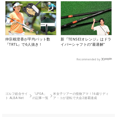
仲宗根澄香が平均パット数
新『TENSEIオレンジ』はドラ
『TRTL』で6人抜き！
イバーシャフトの“最適解”
Recommended by
ゴルフ総合サイ
「LPGA」
米女子ツアーの怪物アマ！16歳リディ
ト ALBA Net
の記事一覧
ア・コが逆転で大会2連覇達成