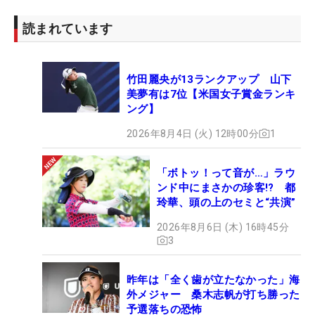
【最終結果】
読まれています
優勝：リディア・コ(-15)＠アマ
2位：
カリン・イシェール
(-10)
3位T：
ブリタニー・リンシコム
(-9)
竹田麗央が13ランクアップ 山下
3位T：キャロライン・ヘドウォル(-9)
美夢有は7位【米国女子賞金ランキ
5位T：ステイシー・パラマナス(-8)
ング】
5位T：
キム・インキョン
(-8)
2026年8月4日 (火) 12時00分
1
7位T：キャロライン・マッソン(-7)
7位T：
スーザン・ペターセン
(-7)
「ボトッ！って音が…」ラウ
9位：ゲリナ・ピラー(-6)
ンド中にまさかの珍客!? 都
玲華、頭の上のセミと“共演”
2026年8月6日 (木) 16時45分
3
昨年は「全く歯が立たなかった」海
外メジャー 桑木志帆が打ち勝った
予選落ちの恐怖