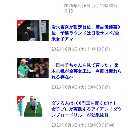
た“新星ヒロイン”
2026年8月6日 (木) 11時30分
15
岩永杏奈が暫定首位、廣吉優梨菜8
位 予選ラウンドは日没サスペ/全
米女子アマ
2026年8月6日 (木) 11時18分
1
「日向子ちゃんを見て育った」 桑
木志帆が全英女王に 今度は憧れら
れる存在へ
2026年8月4日 (火) 09時00分
1
ダフる人は100円玉を置くだけ！
女子プロが実践するアイアン「ダウ
ンブロードリル」が効果抜群
2026年8月6日 (木) 12時00分
40