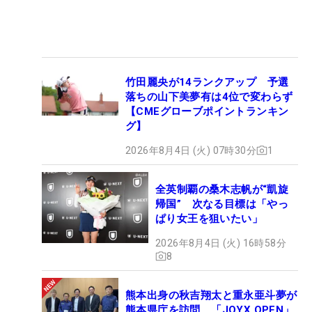
竹田麗央が14ランクアップ 予選
落ちの山下美夢有は4位で変わらず
【CMEグローブポイントランキン
グ】
2026年8月4日 (火) 07時30分
1
全英制覇の桑木志帆が“凱旋
帰国” 次なる目標は「やっ
ぱり女王を狙いたい」
2026年8月4日 (火) 16時58分
8
熊本出身の秋吉翔太と重永亜斗夢が
熊本県庁を訪問 「JOYX OPEN」