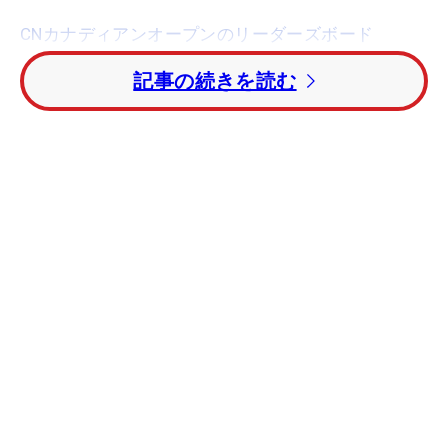
CNカナディアンオープンのリーダーズボード
記事の続きを読む
首位と1打差の2位タイでスタートしたコは2番か
ら3連続バーディで早々に首位をとらえると6番、8
番、12番とバーディを積み重ね後続をぐんぐん引き
離していく。13番はこの日唯一のボギーとしたもの
の大勢に影響はなし。最終18番をバーディ締め、ト
ータル15アンダーで2位に5打差をつけて2連覇を決
めて見せた。
2位はトータル10アンダーの
カリン・イシェール
(フランス)、日本勢は
宮里美香
がトータル4アンダー
で13位タイ、
宮里藍
はトータル2アンダーの20位タ
イ、
上田桃子
がトータル7オーバーで56位タイとな
っている。