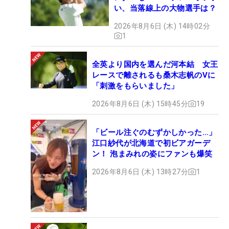
い、当落線上の大物選手は？
2026年8月6日 (木) 14時02分
1
全英より国内を選んだ河本結 女王
レースで離されるも桑木志帆のVに
「刺激をもらいました」
2026年8月6日 (木) 15時45分
19
「ビール注ぐのむずかしかった…」
江口紗代が北海道で初ビアガーデ
ン！ 泡まみれの姿にファンも爆笑
2026年8月6日 (木) 13時27分
1