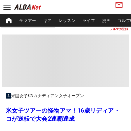
全ツアー
ギア
レッスン
ライフ
漫画
ゴルフ
メルマガ登録
CNカナディアン女子オープン
米国女子
米女子ツアーの怪物アマ！16歳リディア・
コが逆転で大会2連覇達成