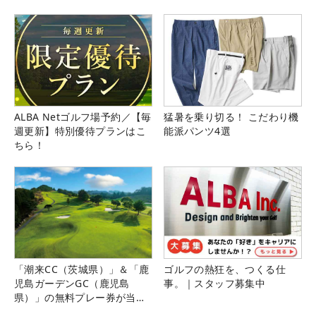
県）
ALBA Netゴルフ場予約／【毎
猛暑を乗り切る！ こだわり機
週更新】特別優待プランはこ
能派パンツ4選
ちら！
「潮来CC（茨城県）」＆「鹿
ゴルフの熱狂を、つくる仕
児島ガーデンGC（鹿児島
事。｜スタッフ募集中
県）」の無料プレー券が当た
る！！