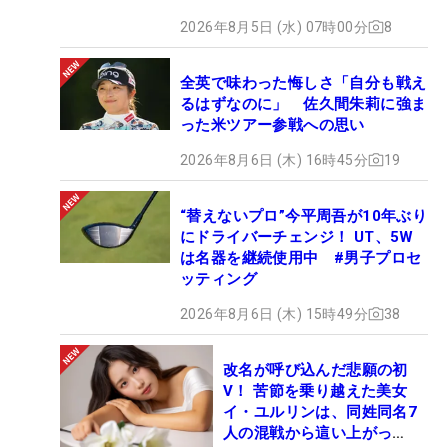
2026年8月5日 (水) 07時00分
8
全英で味わった悔しさ「自分も戦え
るはずなのに」 佐久間朱莉に強ま
った米ツアー参戦への思い
2026年8月6日 (木) 16時45分
19
“替えないプロ”今平周吾が10年ぶり
にドライバーチェンジ！ UT、5W
は名器を継続使用中 #男子プロセ
ッティング
2026年8月6日 (木) 15時49分
38
改名が呼び込んだ悲願の初
V！ 苦節を乗り越えた美女
イ・ユルリンは、同姓同名7
人の混戦から這い上がっ