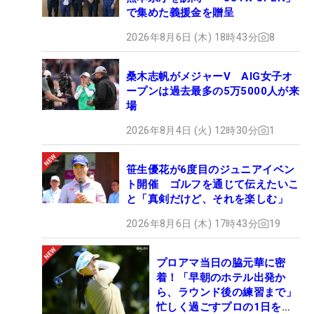
で集めた義援金を贈呈
2026年8月6日 (木) 18時43分
8
桑木志帆がメジャーV AIG女子オ
ープンは過去最多の5万5000人が来
場
2026年8月4日 (火) 12時30分
1
笹生優花が6度目のジュニアイベン
ト開催 ゴルフを通じて伝えたいこ
と「真剣だけど、それを楽しむ」
2026年8月6日 (木) 17時43分
19
プロアマ当日の脇元華に密
着！「早朝のホテル出発か
ら、ラウンド後の練習まで」
忙しく過ごすプロの1日を公