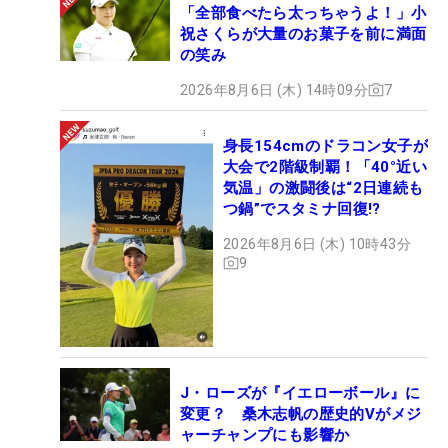
「全部食べたら太っちゃうよ！」小
祝さくらが大量のお菓子を前に満面
の笑み
2026年8月6日 (木) 14時09分
7
身長154cmのドラコン女子が
大会で2階級制覇！「40°近い
気温」の激闘後は“2日連続も
つ鍋”でスタミナ回復!?
2026年8月6日 (木) 10時43分
9
J・ローズが『イエローボール』に
変更？ 桑木志帆の歴史的Vがメジ
ャーチャンプにも影響か