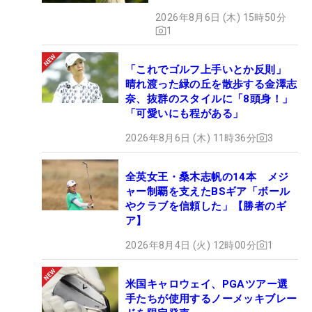
開
2026年8月6日 (木) 15時50分
1
「これでゴルフ上手いとか反則」
晴れ渡った緑の丘を散歩する金澤志
奈、抜群のスタイルに「8頭身！」
「可愛いにも程がある」
2026年8月6日 (木) 11時36分
3
全英女王・桑木志帆の14本 メジ
ャー制覇を支えたBSギア「ボール
やクラブを信頼した」【勝者のギ
ア】
2026年8月4日 (火) 12時00分
1
米国キャロウェイ、PGAツアー選
手たちが使用するノーメッキブレー