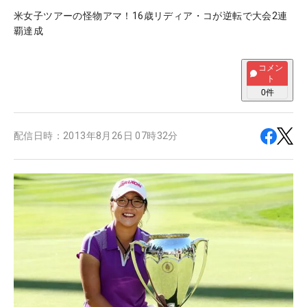
米女子ツアーの怪物アマ！16歳リディア・コが逆転で大会2連
覇達成
コメン
ト
0
件
配信日時：
2013年8月26日 07時32分