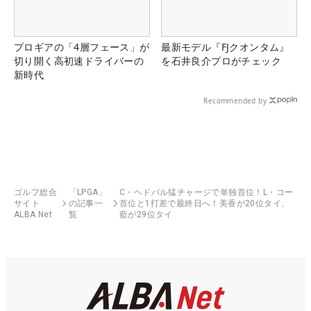
プロギアの「4層フェース」が
最新モデル『FJクオンタム』
切り開く高初速ドライバーの
を石井良介プロがチェック
新時代
Recommended by
ゴルフ総合
「LPGA」
C・ヘドバル猛チャージで単独首位！L・コー
サイト
の記事一
首位と1打差で最終日へ！美香が20位タイ、
ALBA Net
覧
藍が29位タイ