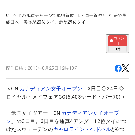
C・ヘドバル猛チャージで単独首位！L・コー首位と1打差で最
終日へ！美香が20位タイ、藍が29位タイ
コメン
ト
0
件
配信日時：
2013年8月25日 12時13分
＜CN
カナディアン女子オープン
3日目◇24日◇
ロイヤル・メイフェアGC(6,403ヤード・パー70)＞
米国女子ツアー「CN
カナディアン女子オープ
ン
」の3日目。3日目を通算4アンダー12位タイにつ
けたスウェーデンの
キャロライン・ヘドバル
が6つ