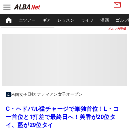
全ツアー
ギア
レッスン
ライフ
漫画
ゴルフ
メルマガ登録
CNカナディアン女子オープン
米国女子
C・ヘドバル猛チャージで単独首位！L・コ
ー首位と1打差で最終日へ！美香が20位タ
イ、藍が29位タイ