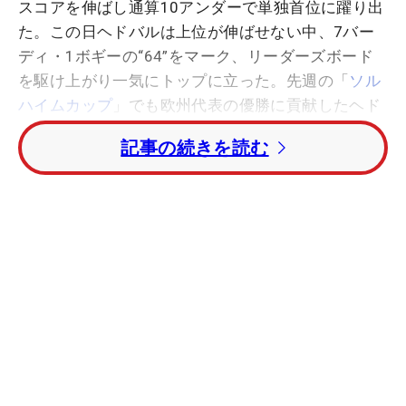
スコアを伸ばし通算10アンダーで単独首位に躍り出
た。この日ヘドバルは上位が伸ばせない中、7バー
ディ・1ボギーの“64”をマーク、リーダーズボード
を駆け上がり一気にトップに立った。先週の「
ソル
ハイムカップ
」でも欧州代表の優勝に貢献したヘド
バル。その好調を今週もキープしている。すでに欧
記事の続きを読む
州女子ツアーでは5勝を挙げているが、米国女子ツ
アーではいまだ未勝利。この勢いで米国女子ツアー
の初優勝を狙う。
今大会注目アマチュアのリディア・コー（ニュー
ジーランド）は、この日通算9アンダーまで伸ばし2
位タイに再浮上した。この日コーは5バーディ・2ボ
ギーの“67”をマーク、首位のヘドバルと1打差2位タ
イにつけた。その他2位タイには
スーザン・ペター
セン
（ノルウェー）もつけた。