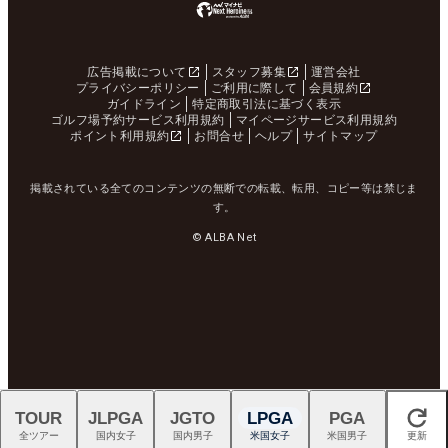
広告掲載について
スタッフ募集
運営会社
プライバシーポリシー
ご利用に際して
会員規約
ガイドライン
特定商取引法に基づく表示
ゴルフ場予約サービス利用規約
マイページサービス利用規約
ポイント利用規約
お問合せ
ヘルプ
サイトマップ
掲載されている全てのコンテンツの無断での転載、転用、コピー等は禁じま
す。
© ALBA Net
TOUR
JLPGA
JGTO
LPGA
PGA
閉じる
全ツアー
国内女子
国内男子
米国女子
米国男子
更新