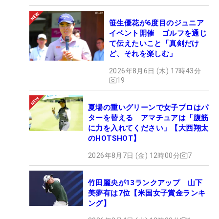
笹生優花が6度目のジュニア
イベント開催 ゴルフを通じ
て伝えたいこと「真剣だけ
ど、それを楽しむ」
2026年8月6日 (木) 17時43分
19
夏場の重いグリーンで女子プロはパ
ターを替える アマチュアは「腹筋
に力を入れてください」【大西翔太
のHOTSHOT】
2026年8月7日 (金) 12時00分
7
竹田麗央が13ランクアップ 山下
美夢有は7位【米国女子賞金ランキ
ング】