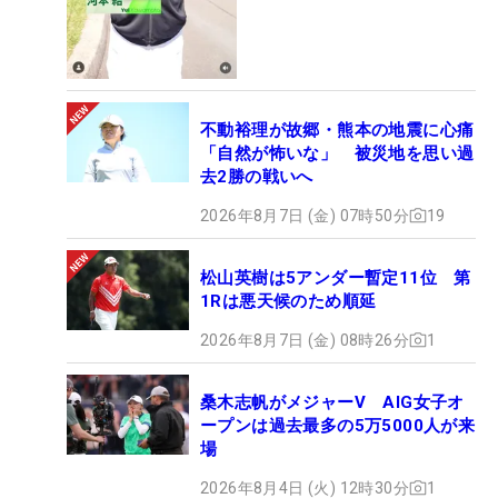
不動裕理が故郷・熊本の地震に心痛
「自然が怖いな」 被災地を思い過
去2勝の戦いへ
2026年8月7日 (金) 07時50分
19
松山英樹は5アンダー暫定11位 第
1Rは悪天候のため順延
2026年8月7日 (金) 08時26分
1
桑木志帆がメジャーV AIG女子オ
ープンは過去最多の5万5000人が来
場
2026年8月4日 (火) 12時30分
1