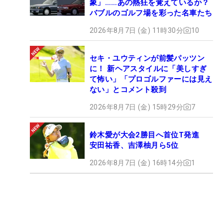
象」……あの熱狂を覚えているか？
バブルのゴルフ場を彩った名車たち
2026年8月7日 (金) 11時30分
10
セキ・ユウティンが前髪パッツン
に！ 新ヘアスタイルに「美しすぎ
て怖い」「プロゴルファーには見え
ない」とコメント殺到
2026年8月7日 (金) 15時29分
7
鈴木愛が大会2勝目へ首位T発進
安田祐香、吉澤柚月ら5位
2026年8月7日 (金) 16時14分
1