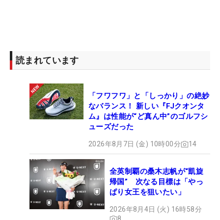
日本勢では、
宮里美香
が3日目をイーブンパーで
まとめ通算3アンダー20位タイで日本人最高位につ
けた。
宮里藍
は1打差の通算2アンダー29位タイに、
上田桃子
は通算3オーバー54位タイで最終日へ臨
読まれています
む。
【3日目の結果】
「フワフワ」と「しっかり」の絶妙
1位：
キャロライン・ヘドバル
（-10）
なバランス！ 新しい『FJクオンタ
2位T：リディア・コー（-9）
ム』は性能が“ど真ん中”のゴルフシ
ューズだった
2位T：
スーザン・ペターセン
（-9）
4位T：
キム・インキョン
（-8）
2026年8月7日 (金) 10時00分
14
4位T：
ブリタニー・リンシコム
（-8）
6位T：
ポーラ・クリーマー
（-7）
全英制覇の桑木志帆が“凱旋
6位T：
カリン・イシェール
（-7）
帰国” 次なる目標は「やっ
ぱり女王を狙いたい」
6位T：ゲリナ・ピラー（-7）
9位T：
ジェシカ・コルダ
（-6）
2026年8月4日 (火) 16時58分
8