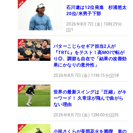
石川遼は12位発進 杉浦悠太
20位/米男子下部
2026年8月7日 (金) 10時29分
1
パターこじらせギア担当2人が
『TRTL』をテスト！高MOIで転が
り◎、調節も自在で「結果の改善効
果にかなりの意外性」
2026年8月7日 (金) 11時15分
18
世界の最新スイングは「圧縮」がキ
ーワード！ 久常涼が飛んで曲がら
ない理由
2026年8月7日 (金) 12時00分
35
小祝さくらが長岡花火を満喫 束の