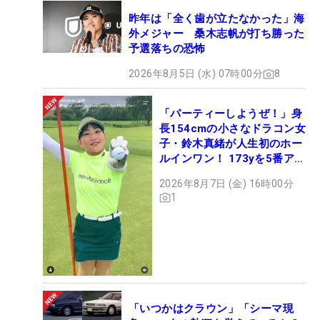
昨年は「全く歯が立たなかった」海
外メジャー 桑木志帆が打ち勝った
予選落ちの恐怖
2026年8月5日 (水) 07時00分
8
「パーティーしようぜ！」身
長154cmの小さなドラコン女
子・鈴木真緒が人生初のホー
ルインワン！ 173yを5番アイ
アンで会心のショット
2026年8月7日 (金) 16時00分
1
「いつかはクラウン」「シーマ現