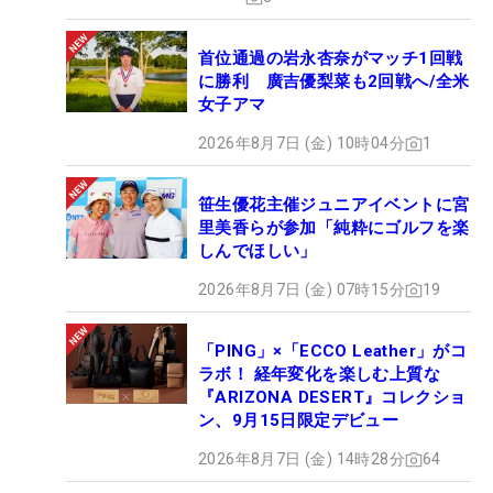
9位T：キャロライン・マッソン（-6）他2名
首位通過の岩永杏奈がマッチ1回戦
20位T：
宮里美香
（-3）他5名
に勝利 廣吉優梨菜も2回戦へ/全米
29位T：
宮里藍
（-2）他2名
女子アマ
54位T：
上田桃子
（+3）他1名
2026年8月7日 (金) 10時04分
1
笹生優花主催ジュニアイベントに宮
里美香らが参加「純粋にゴルフを楽
しんでほしい」
2026年8月7日 (金) 07時15分
19
「PING」×「ECCO Leather」がコ
ラボ！ 経年変化を楽しむ上質な
『ARIZONA DESERT』コレクショ
ン、9月15日限定デビュー
2026年8月7日 (金) 14時28分
64