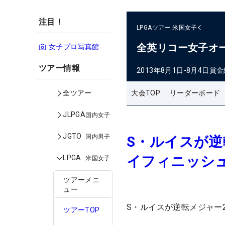
注目！
LPGAツアー
米国女子
全英リコー女子オ
女子プロ写真館
ツアー情報
2013年8月1日-8月4日
賞金
大会TOP
リーダーボード
全ツアー
JLPGA
国内女子
JGTO
国内男子
S・ルイスが逆
イフィニッシ
LPGA
米国女子
ツアーメニ
ュー
S・ルイスが逆転メジャー
ツアーTOP