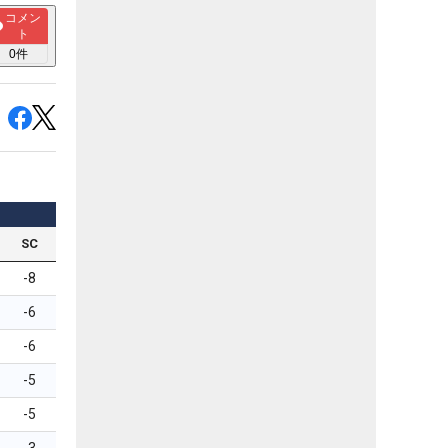
コメン
ト
0
件
SC
-8
-6
-6
-5
-5