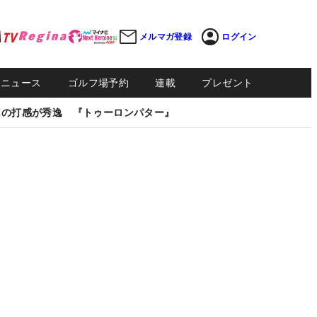
メルマガ登録
ログイン
Sニュース
ゴルフ場予約
連載
プレゼント
しの打感が秀逸 『トゥーロンパター』