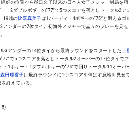
と絶好の位置から樋口久子以来の日本人女子メジャー制覇を狙
ギー・2ダブルボギーの“77”で5つスコアを落としトータル2ア
。19歳の
比嘉真美子
は1バーディ・4ボギーの“75”と耐えるゴ
2アンダーの7位タイ。初海外メジャーで堂々のプレーを見せ
た。
3アンダーの14位タイから最終ラウンドをスタートした
上
“77”で5つスコアを落としトータル2オーバーの17位タイで
ィ・1ボギー・1ダブルボギーの“74”で回りトータル11オーバー
の
森田理香子
は最終ラウンドに1つスコアを伸ばす意地を見せ
技を終えている。
(-8)