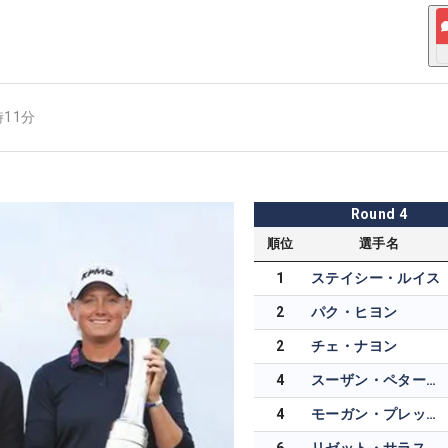
時11分
Round
4
順位
選手名
1
ステイシー・ルイス
2
パク・ヒヨン
2
チェ・ナヨン
4
スーザン・ペターセン
4
モーガン・プレッセル