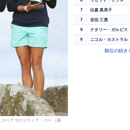
6
リゼット・サラス
7
比嘉 真美子
7
佐伯 三貴
9
ナタリー・ガルビス
9
ニコル・カストラル
順位の続き
とローアマのリディア・コー （撮