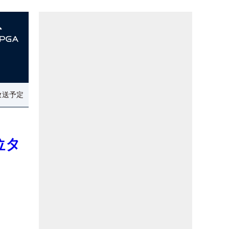
放送予定
位タ