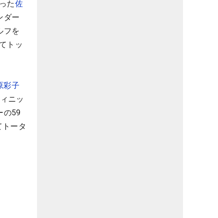
った
佐
ンダー
ルフを
てトッ
原彩子
フィニッ
の59
てトータ