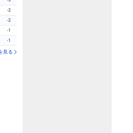
-3
-2
-2
-1
-1
を見る