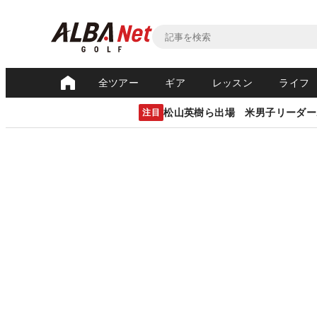
全ツアー
ギア
レッスン
ライフ
松山英樹ら出場 米男子リーダー
注目