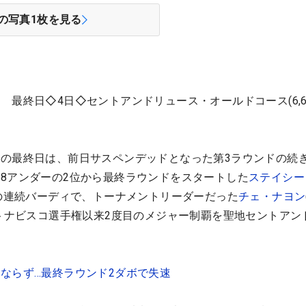
の写真
1
枚を見る
ン
最終日◇4日◇セントアンドリュース・オールドコース(6,6
ン
の最終日は、前日サスペンデッドとなった第3ラウンドの続
8アンダーの2位から最終ラウンドをスタートした
ステイシー
ルの連続バーディで、トーナメントリーダーだった
チェ・ナヨン
フトナビスコ選手権以来2度目のメジャー制覇を聖地セントアン
ならず…最終ラウンド2ダボで失速