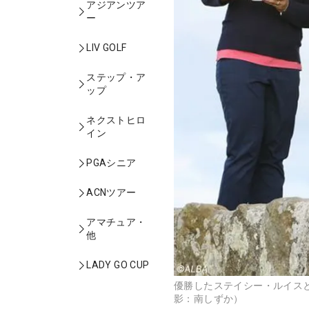
アジアンツア
ー
LIV GOLF
ステップ・ア
ップ
ネクストヒロ
イン
PGAシニア
ACNツアー
アマチュア・
他
LADY GO CUP
優勝したステイシー・ルイス
影：南しずか）