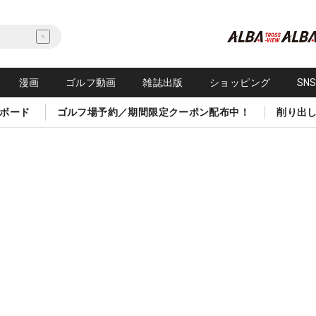
漫画
ゴルフ動画
雑誌出版
ショッピング
SN
ボード
ゴルフ場予約／期間限定クーポン配布中！
削り出