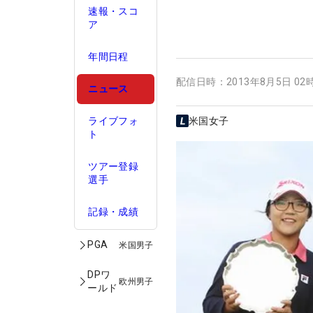
速報・スコ
ア
年間日程
配信日時：
2013年8月5日 02
ニュース
ライブフォ
米国女子
ト
ツアー登録
選手
記録・成績
PGA
米国男子
DPワ
欧州男子
ールド