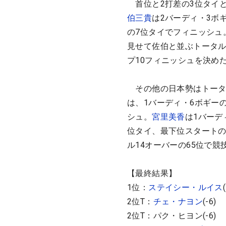
首位と2打差の3位タイ
伯三貴
は2バーディ・3ボ
の7位タイでフィニッシュ
見せて佐伯と並ぶトータル
プ10フィニッシュを決め
その他の日本勢はトータル
は、1バーディ・6ボギーの
シュ。
宮里美香
は1バーデ
位タイ、最下位スタート
ル14オーバーの65位で競
【最終結果】
1位：
ステイシー・ルイス
2位T：
チェ・ナヨン
(-6)
2位T：パク・ヒヨン(-6)