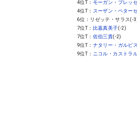
4位T：
モーガン・プレッ
4位T：
スーザン・ペター
6位：リゼッテ・サラス(-3
7位T：
比嘉真美子
(-2)
7位T：
佐伯三貴
(-2)
9位T：
ナタリー・ガルビ
9位T：
ニコル・カストラ