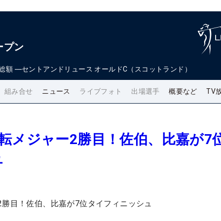
ープン
総額
―
セントアンドリュース オールドC（スコットランド）
組み合せ
ニュース
ライブフォト
出場選手
概要など
TV
転メジャー2勝目！佐伯、比嘉が7
ュ
2勝目！佐伯、比嘉が7位タイフィニッシュ