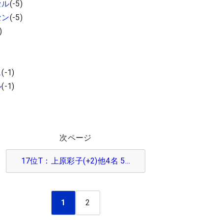
セル
(-5)
セン
(-5)
)
ス
(-1)
ル
(-1)
次ページ
17位T：上原彩子(+2)他4名 5…
1
2