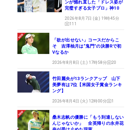
ンが惚れ直した「ドレス姿が
完璧すぎる女子プロ」神10
2026年8月7日 (金) 19時45分
111
「欲が出せない」コースだからこ
そ 吉澤柚月は“鬼門”の決勝Rで初
Vなるか
2026年8月8日 (土) 17時58分
20
竹田麗央が13ランクアップ 山下
美夢有は7位【米国女子賞金ランキ
ング】
2026年8月4日 (火) 12時00分
1
桑木志帆の優勝に「もう到達しない
んじゃないか」 全英帰りの永井花
奈が受け止めた現実