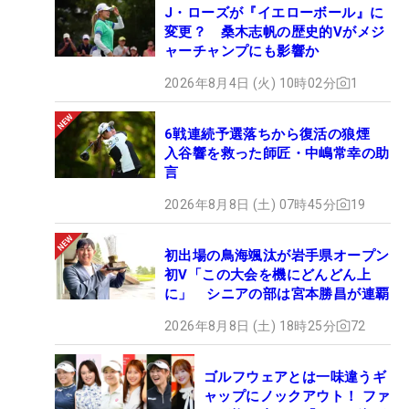
7位T：
比嘉真美子
(-2)
J・ローズが『イエローボール』に
7位T：
佐伯三貴
(-2)
変更？ 桑木志帆の歴史的Vがメジ
ャーチャンプにも影響か
9位T：
ナタリー・ガルビス
(-1)
9位T：
ニコル・カストラル
(-1)
2026年8月4日 (火) 10時02分
1
6戦連続予選落ちから復活の狼煙
入谷響を救った師匠・中嶋常幸の助
言
2026年8月8日 (土) 07時45分
19
初出場の鳥海颯汰が岩手県オープン
初V「この大会を機にどんどん上
に」 シニアの部は宮本勝昌が連覇
2026年8月8日 (土) 18時25分
72
ゴルフウェアとは一味違うギ
ャップにノックアウト！ ファ