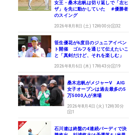
女王・桑木志帆は切り返しで「左ヒ
ザ」を先に動かしていた #優勝者
のスイング
2026年8月8日 (土) 12時00分
32
笹生優花が6度目のジュニアイベン
ト開催 ゴルフを通じて伝えたいこ
と「真剣だけど、それを楽しむ」
2026年8月6日 (木) 17時43分
19
桑木志帆がメジャーV AIG
女子オープンは過去最多の5
万5000人が来場
2026年8月4日 (火) 12時30分
1
石川遼は終盤の4連続バーディで決
勝進出 杉浦悠太は予選落ち/米男