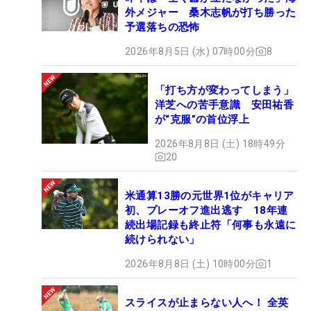
外メジャー 桑木志帆が打ち勝った
予選落ちの恐怖
2026年8月5日 (水) 07時00分
8
「打ち方が変わってしまう」
洋芝への苦手意識 安田祐香
が“克服”の首位浮上
2026年8月8日 (土) 18時49分
20
米通算13勝の元世界1位がキャリア
初、プレーオフ進出逃す 18年連
続出場記録も終止符「何事も永遠に
続けられない」
2026年8月8日 (土) 10時00分
1
スライスが止まらない人へ！ 全英