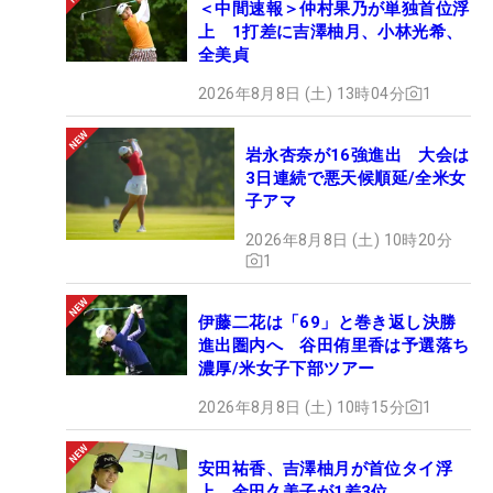
＜中間速報＞仲村果乃が単独首位浮
上 1打差に吉澤柚月、小林光希、
全美貞
2026年8月8日 (土) 13時04分
1
岩永杏奈が16強進出 大会は
3日連続で悪天候順延/全米女
子アマ
2026年8月8日 (土) 10時20分
1
伊藤二花は「69」と巻き返し決勝
進出圏内へ 谷田侑里香は予選落ち
濃厚/米女子下部ツアー
2026年8月8日 (土) 10時15分
1
安田祐香、吉澤柚月が首位タイ浮
上 金田久美子が1差3位