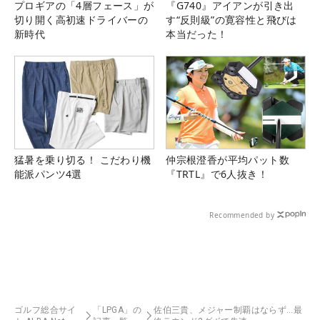
プロギアの「4層フェース」が
『G740』アイアンが引き出
切り開く高初速ドライバーの
す“反則級”の寛容性と飛びは
新時代
本当だった！
猛暑を乗り切る！ こだわり機
仲宗根澄香が平均パット数
能派パンツ4選
『TRTL』で6人抜き！
Recommended by
ゴルフ総合サイ
「LPGA」の
佐伯三貴、メジャー制覇はならず…最