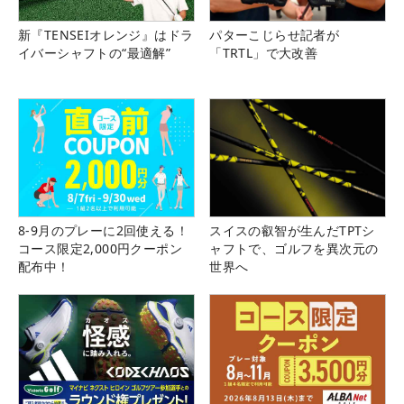
新『TENSEIオレンジ』はドラ
パターこじらせ記者が
イバーシャフトの“最適解”
「TRTL」で大改善
8-9月のプレーに2回使える！
スイスの叡智が生んだTPTシ
コース限定2,000円クーポン
ャフトで、ゴルフを異次元の
配布中！
世界へ