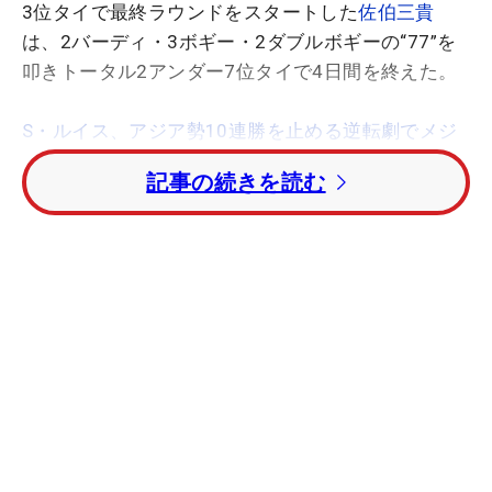
3位タイで最終ラウンドをスタートした
佐伯三貴
は、2バーディ・3ボギー・2ダブルボギーの“77”を
叩きトータル2アンダー7位タイで4日間を終えた。
S・ルイス、アジア勢10連勝を止める逆転劇でメジ
ャー2勝目
記事の続きを読む
第3ラウンド18ホールを消化後、この日19ホール
目として迎えた最終ラウンドの1番。スウィルカン
バーンにつかまりダブルボギーを叩く苦しい立ち上
がりだった。その後はなんとか耐えてパーを並べた
ものの8番でボギーを叩くと、11番、12番と立て続
けにスコアを落とし優勝戦線から脱落。その後2つ
バーディで意地を見せるも、17番ではティショット
を右サイドにあるホテルに打ち込みOB。聖地のワナ
にハマりこの日2つ目のダブルボギーでスコアを落
とした。