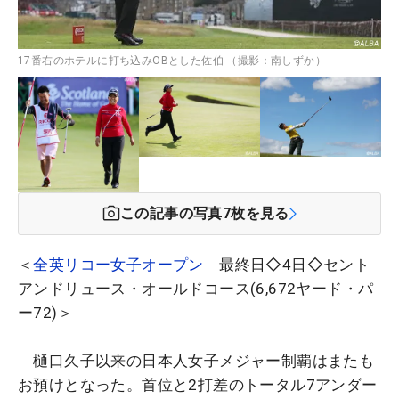
17番右のホテルに打ち込みOBとした佐伯 （撮影：南しずか）
この記事の写真
7
枚を見る
＜
全英リコー女子オープン
最終日◇4日◇セント
アンドリュース・オールドコース(6,672ヤード・パ
ー72)＞
樋口久子以来の日本人女子メジャー制覇はまたも
お預けとなった。首位と2打差のトータル7アンダー