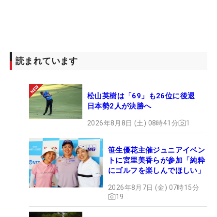
2度目となるセントアンドリュースでの
全英リコ
ー女子オープン
は、07年大会と同じ7位タイ。前回
は最終日に“67”をマークしての7位タイだったが、
読まれています
今回は優勝争いの中でスコアを落としての7位タイ
だっただけに悔しさの残る結果となった。この経験
を力に変えて、これから再開される日本での戦いに
松山英樹は「69」も26位に後退
身を投じていく。
日本勢2人が決勝へ
2026年8月8日 (土) 08時41分
1
【最終結果】
優勝：
ステイシー・ルイス
(-8)
笹生優花主催ジュニアイベン
2位T：
チェ・ナヨン
(-6)
トに宮里美香らが参加「純粋
2位T：パク・ヒヨン(-6)
にゴルフを楽しんでほしい」
4位T：
モーガン・プレッセル
(-5)
2026年8月7日 (金) 07時15分
4位T：
スーザン・ペターセン
(-5)
19
6位：リゼッテ・サラス(-3)