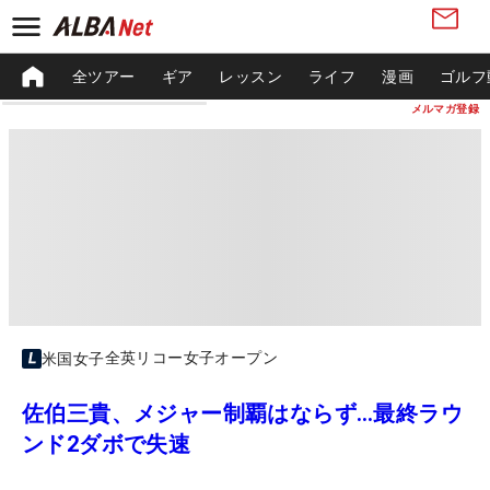
全ツアー
ギア
レッスン
ライフ
漫画
ゴルフ
メルマガ登録
全英リコー女子オープン
米国女子
佐伯三貴、メジャー制覇はならず…最終ラウ
ンド2ダボで失速