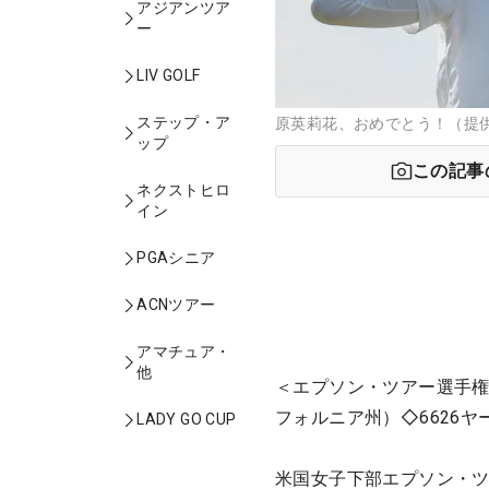
アジアンツア
ー
LIV GOLF
ステップ・ア
原英莉花、おめでとう！（提
ップ
この記事
ネクストヒロ
イン
PGAシニア
ACNツアー
アマチュア・
他
＜エプソン・ツアー選手権
フォルニア州）◇6626ヤ
LADY GO CUP
米国女子下部エプソン・ツ