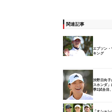
関連記事
エプソン・
キング
渋野日向子
スホンダ」
季2試合目
「オシャレ