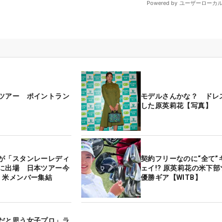
ツアー ポイントラン
モデルさんかな？ ドレ
した原英莉花【写真】
が「スタンレーレディ
契約フリーなのに“全て”
に出場 日本ツアー今
ェイ!? 原英莉花の米下
、米メンバー集結
優勝ギア【WITB】
だと思う女子プロ」ラ