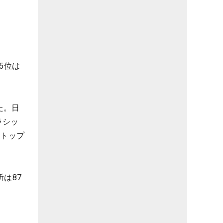
5位は
た。日
ラシッ
中トップ
は87