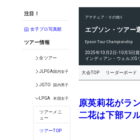
注目！
アマチュア・その他
エプソン・ツアー
女子プロ写真館
ツアー情報
Epson Tour Championship
2025年10月2日-10月5日
賞
全ツアー
インディアン・ウェルズG
JLPGA
国内女子
大会TOP
リーダーボード
JGTO
国内男子
LPGA
米国女子
原英莉花がラ
ツアーメニ
二花は下部フ
ュー
ツアーTOP