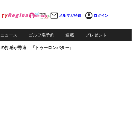
メルマガ登録
ログイン
Sニュース
ゴルフ場予約
連載
プレゼント
しの打感が秀逸 『トゥーロンパター』