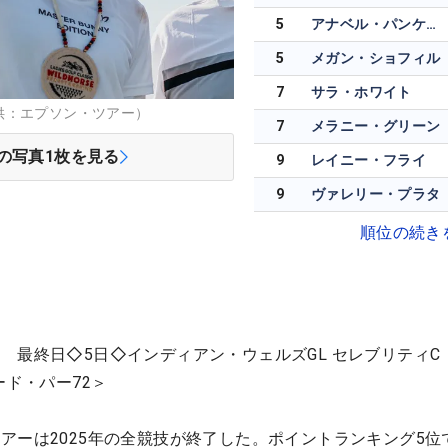
5
アナベル・パンケーキ
5
メガン・ショフィル
7
サラ・ホワイト
供：エプソン・ツアー）
7
メラニー・グリーン
の写真
1
枚を見る
9
レイニー・フライ
9
ヴァレリー・プラタ
順位の続き
 最終日◇5日◇インディアン・ウェルズGL セレブリティC
ード・パー72＞
アーは2025年の全競技が終了した。ポイントランキング5位