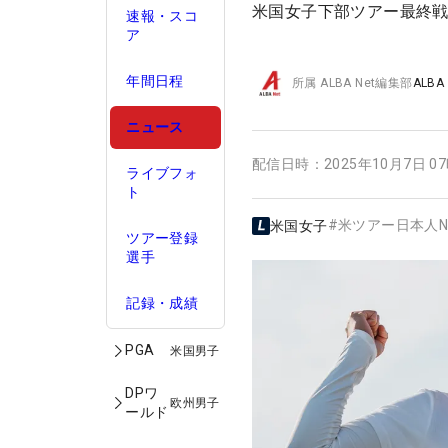
米国女子下部ツアー最終戦
速報・スコ
ア
年間日程
所属
ALBA Net編集部
ALBA
ニュース
配信日時：
2025年10月7日 0
ライブフォ
ト
#
米ツアー日本人N
米国女子
ツアー登録
選手
記録・成績
PGA
米国男子
DPワ
欧州男子
ールド