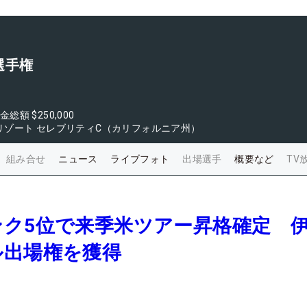
選手権
金総額
$250,000
リゾート セレブリティC（カリフォルニア州）
組み合せ
ニュース
ライブフォト
出場選手
概要など
TV
ンク5位で来季米ツアー昇格確定 
ル出場権を獲得