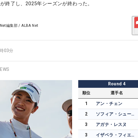
が終了し、2025年シーズンが終わった。
 Net編集部
/
ALBA Net
7時03分
EWS
Round
4
順位
選手名
1
アン・チェン
2
ソフィア・シューベルト
3
アガテ・レスヌ
3
イザベラ・フィエーロ