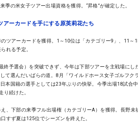
来季の米女子ツアー出場資格を獲得。“昇格”が確定した。
 ツアーカードを手にする原英莉花たち
のツアーカードを獲得。1～10位は「カテゴリー9」、11～1
振られる予定。
最終予選会）を突破できず、今年は下部ツアーを主戦場にし
して選んだいばらの道。8月「ワイルドホース女子ゴルフク
日本国籍の選手としては23年ぶりの快挙。今季出場18試合
を走り続けた。
終え、下部の来季フル出場権（カテゴリーA）を獲得。長野未祈
山口すず夏は125位でシーズンを終えた。