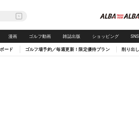
漫画
ゴルフ動画
雑誌出版
ショッピング
SN
ボード
ゴルフ場予約／毎週更新！限定優待プラン
削り出