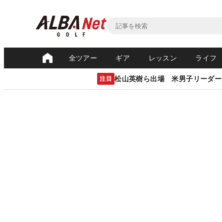
全ツアー
ギア
レッスン
ライフ
松山英樹ら出場 米男子リーダー
注目