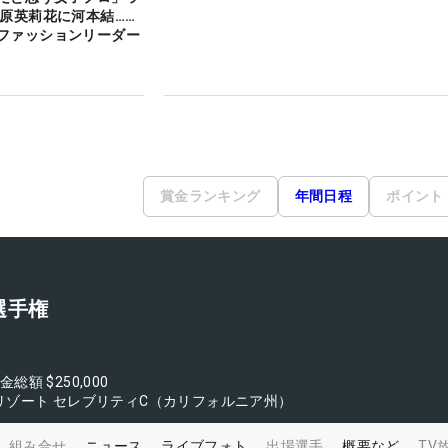
 原英莉花に河本結……
ファッションリーダー
賞金ランキング
年間日程
ポイント
選手権
金総額
$250,000
リゾート セレブリティC（カリフォルニア州）
組み合せ
ニュース
ライブフォト
出場選手
概要など
TV