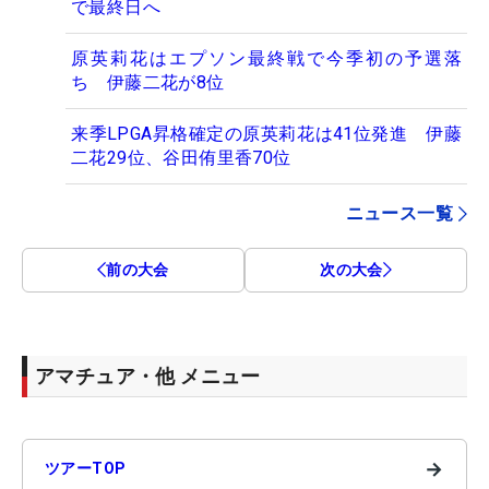
で最終日へ
原英莉花はエプソン最終戦で今季初の予選落
ち 伊藤二花が8位
来季LPGA昇格確定の原英莉花は41位発進 伊藤
二花29位、谷田侑里香70位
ニュース一覧
前の大会
次の大会
アマチュア・他 メニュー
→
ツアーTOP