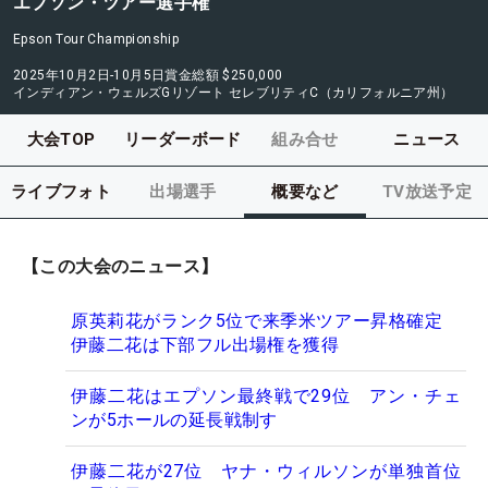
エプソン・ツアー選手権
Epson Tour Championship
2025年10月2日-10月5日
賞金総額
$250,000
インディアン・ウェルズGリゾート セレブリティC（カリフォルニア州）
大会TOP
リーダーボード
組み合せ
ニュース
ライブフォト
出場選手
概要など
TV放送予定
【この大会のニュース】
原英莉花がランク5位で来季米ツアー昇格確定
伊藤二花は下部フル出場権を獲得
伊藤二花はエプソン最終戦で29位 アン・チェ
ンが5ホールの延長戦制す
伊藤二花が27位 ヤナ・ウィルソンが単独首位