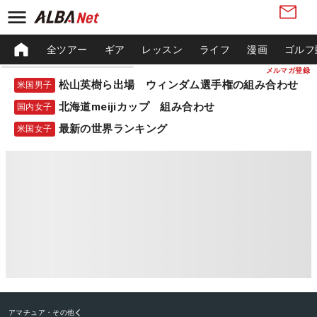
全ツアー
ギア
レッスン
ライフ
漫画
ゴルフ
メルマガ登録
松山英樹ら出場 ウィンダム選手権の組み合わせ
米国男子
北海道meijiカップ 組み合わせ
国内女子
最新の世界ランキング
米国女子
アマチュア・その他