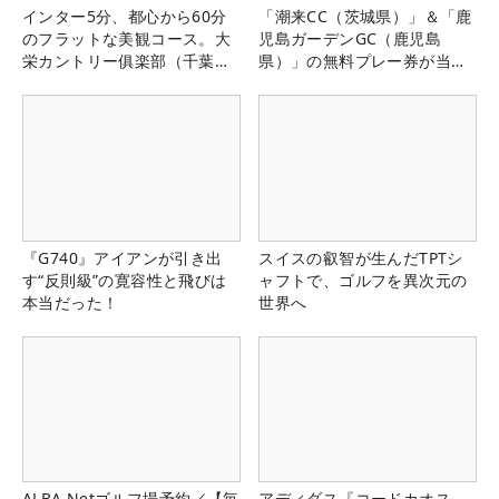
インター5分、都心から60分
「潮来CC（茨城県）」＆「鹿
のフラットな美観コース。大
児島ガーデンGC（鹿児島
栄カントリー俱楽部（千葉
県）」の無料プレー券が当た
県）
る！！
『G740』アイアンが引き出
スイスの叡智が生んだTPTシ
す“反則級”の寛容性と飛びは
ャフトで、ゴルフを異次元の
本当だった！
世界へ
ALBA Netゴルフ場予約／【毎
アディダス『コードカオス