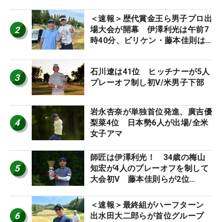
＜速報＞歴代賞金王ら男子プロ出
2
場大会が開幕 伊澤利光は午前7
時40分、ビリケン・藤本佳則は
午前9時30分にティオフ【MAIN
STAGE JOYX OPEN】
石川遼は41位 ヒッチナーが5人
3
プレーオフ制し初V/米男子下部
岩永杏奈が単独首位発進、廣吉優
4
梨菜4位 日本勢6人が出場/全米
女子アマ
師匠は伊澤利光！ 34歳の梅山
5
知宏が4人のプレーオフを制して
大会初V 藤本佳則らが2位
【MAIN STAGE JOYX OPEN】
＜速報＞最終組がハーフターン
6
出水田大二郎らが首位グループ