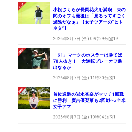
小祝さくらが長岡花火を満喫 束の
間のオフも最後は「見るってすごく
過酷だなぁ」【女子ツアーの“ヒト
ネタ”】
2026年8月7日 (金) 09時29分
19
「61」マークのホスラーは勝てば
70人抜き！ 大逆転プレーオフ進
出なるか
2026年8月7日 (金) 11時30分
1
首位通過の岩永杏奈がマッチ1回戦
に勝利 廣吉優梨菜も2回戦へ/全米
女子アマ
2026年8月7日 (金) 10時04分
1