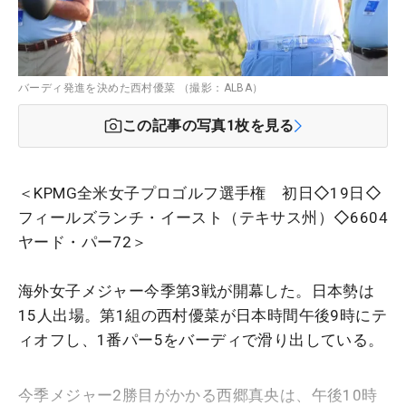
バーディ発進を決めた西村優菜 （撮影：ALBA）
この記事の写真
1
枚を見る
＜KPMG全米女子プロゴルフ選手権 初日◇19日◇
フィールズランチ・イースト（テキサス州）◇6604
ヤード・パー72＞
海外女子メジャー今季第3戦が開幕した。日本勢は
15人出場。第1組の西村優菜が日本時間午後9時にテ
ィオフし、1番パー5をバーディで滑り出している。
今季メジャー2勝目がかかる西郷真央は、午後10時