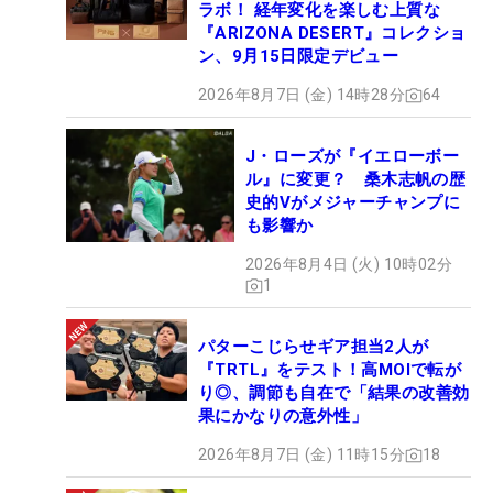
ラボ！ 経年変化を楽しむ上質な
『ARIZONA DESERT』コレクショ
ン、9月15日限定デビュー
2026年8月7日 (金) 14時28分
64
J・ローズが『イエローボー
ル』に変更？ 桑木志帆の歴
史的Vがメジャーチャンプに
も影響か
2026年8月4日 (火) 10時02分
1
パターこじらせギア担当2人が
『TRTL』をテスト！高MOIで転が
り◎、調節も自在で「結果の改善効
果にかなりの意外性」
2026年8月7日 (金) 11時15分
18