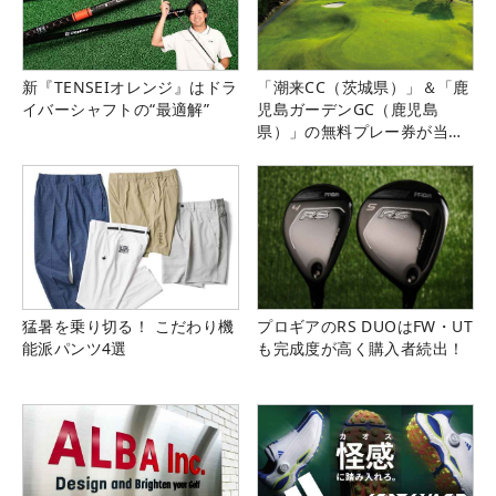
新『TENSEIオレンジ』はドラ
「潮来CC（茨城県）」＆「鹿
イバーシャフトの“最適解”
児島ガーデンGC（鹿児島
県）」の無料プレー券が当た
る！！
猛暑を乗り切る！ こだわり機
プロギアのRS DUOはFW・UT
能派パンツ4選
も完成度が高く購入者続出！