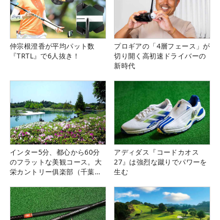
仲宗根澄香が平均パット数
プロギアの「4層フェース」が
『TRTL』で6人抜き！
切り開く高初速ドライバーの
新時代
インター5分、都心から60分
アディダス『コードカオス
のフラットな美観コース。大
27』は強烈な蹴りでパワーを
栄カントリー俱楽部（千葉
生む
県）