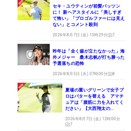
セキ・ユウティンが前髪パッツン
に！ 新ヘアスタイルに「美しすぎ
て怖い」「プロゴルファーには見え
ない」とコメント殺到
2026年8月7日 (金) 15時29分
7
昨年は「全く歯が立たなかった」海
外メジャー 桑木志帆が打ち勝った
予選落ちの恐怖
2026年8月5日 (水) 07時00分
8
夏場の重いグリーンで女子プ
ロはパターを替える アマチ
ュアは「腹筋に力を入れてく
ださい」【大西翔太の
HOTSHOT】
2026年8月7日 (金) 12時00分
7