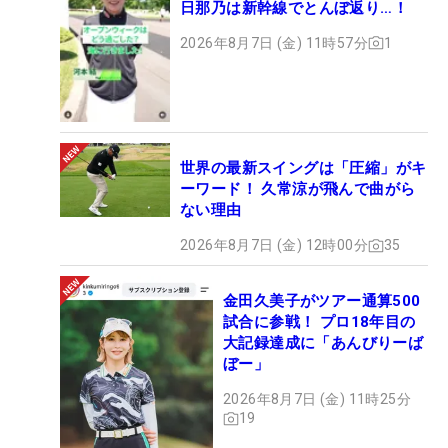
日那乃は新幹線でとんぼ返り…！
2026年8月7日 (金) 11時57分
1
世界の最新スイングは「圧縮」がキ
ーワード！ 久常涼が飛んで曲がら
ない理由
2026年8月7日 (金) 12時00分
35
金田久美子がツアー通算500
試合に参戦！ プロ18年目の
大記録達成に「あんびりーば
ぼー」
2026年8月7日 (金) 11時25分
19