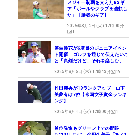
メジャー制覇を支えたBSギ
ア「ボールやクラブを信頼し
た」【勝者のギア】
2026年8月4日 (火) 12時00分
1
笹生優花が6度目のジュニアイベン
ト開催 ゴルフを通じて伝えたいこ
と「真剣だけど、それを楽しむ」
2026年8月6日 (木) 17時43分
19
竹田麗央が13ランクアップ 山下
美夢有は7位【米国女子賞金ランキ
ング】
2026年8月4日 (火) 12時00分
1
首位発進もグリーン上での開眼
も“10年ぶり” 金田久美子「あと1