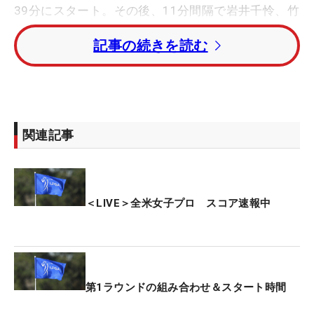
39分にスタート。その後、11分間隔で岩井千怜、竹
田麗央がティオフする。
記事の続きを読む
岩井明愛と畑岡奈紗は同組で、午後9時49分に10番
からティオフ。古江彩佳は翌20日（金）の午前4時
17分に、昨年大会7位の渋野日向子は午前4時28分
にラウンドを開始する。
関連記事
今大会の賞金総額は1200万ドル（約17億4742万
円）。優勝者には180万ドル（約2億6208万円）が
贈られる。
＜LIVE＞全米女子プロ スコア速報中
【日本勢のスタート時間一覧】※日本時間
■1番スタート
西村優菜：21時00分
第1ラウンドの組み合わせ＆スタート時間
西郷真央：22時39分
岩井千怜：22時50分