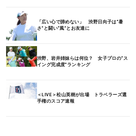
竹田麗央：23時01分
桑木志帆：3時49分
「広い心で諦めない」 渋野日向子は“暑
勝みなみ：4時11分
さ”と闘い“風”とお友達に
馬場咲希：4時22分
■10番スタート
吉田優利：21時16分
渋野、岩井姉妹らは何位？ 女子プロの“ス
イング完成度”ランキング
岩井明愛、畑岡奈紗：21時49分
山下美夢有：22時00分
河本結：3時11分
笹生優花：3時55分
＜LIVE＞松山英樹が出場 トラベラーズ選
古江彩佳：4時17分
手権のスコア速報
渋野日向子：4時28分