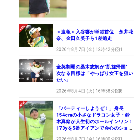
＜速報＞入谷響が単独首位 永井花
奈、金田久美子ら1差追走
2026年8月7日 (金) 12時42分
1
全英制覇の桑木志帆が“凱旋帰国”
次なる目標は「やっぱり女王を狙い
たい」
2026年8月4日 (火) 16時58分
8
「パーティーしようぜ！」身長
154cmの小さなドラコン女子・鈴
木真緒が人生初のホールインワン！
173yを5番アイアンで会心のショッ
ト
2026年8月7日 (金) 16時00分
1