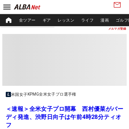
全ツアー
ギア
レッスン
ライフ
漫画
ゴルフ
メルマガ登録
KPMG全米女子プロ選手権
米国女子
＜速報＞全米女子プロ開幕 西村優菜がバー
ディ発進、渋野日向子は午前4時28分ティオ
フ