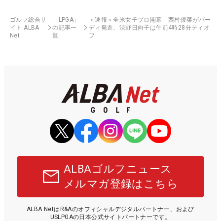
ゴルフ総合サ
「LPGA」
＜速報＞全米女子プロ開幕 西村優菜がバー
イト ALBA
の記事一
ディ発進、渋野日向子は午前4時28分ティオ
Net
覧
フ
ALBAゴルフニュース
メルマガ登録はこちら
ALBA NetはR&Aのオフィシャルデジタルパートナー、および
USLPGAの日本公式サイトパートナーです。