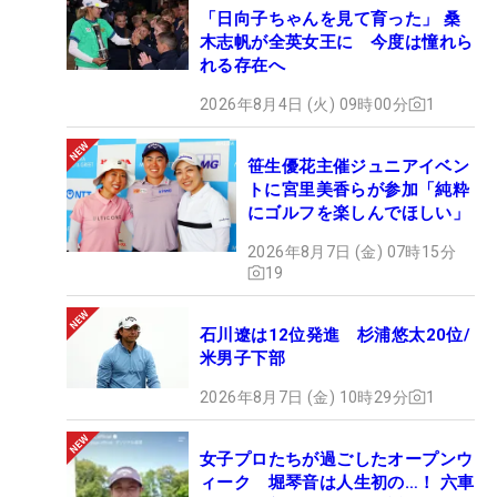
「日向子ちゃんを見て育った」 桑
木志帆が全英女王に 今度は憧れら
れる存在へ
2026年8月4日 (火) 09時00分
1
笹生優花主催ジュニアイベン
トに宮里美香らが参加「純粋
にゴルフを楽しんでほしい」
2026年8月7日 (金) 07時15分
19
石川遼は12位発進 杉浦悠太20位/
米男子下部
2026年8月7日 (金) 10時29分
1
女子プロたちが過ごしたオープンウ
ィーク 堀琴音は人生初の…！ 六車