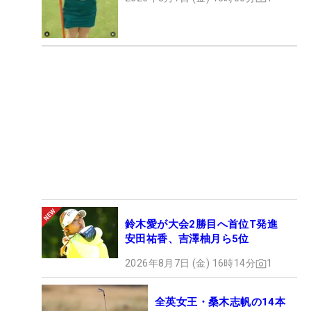
鈴木愛が大会2勝目へ首位T発進
安田祐香、吉澤柚月ら5位
2026年8月7日 (金) 16時14分
1
全英女王・桑木志帆の14本