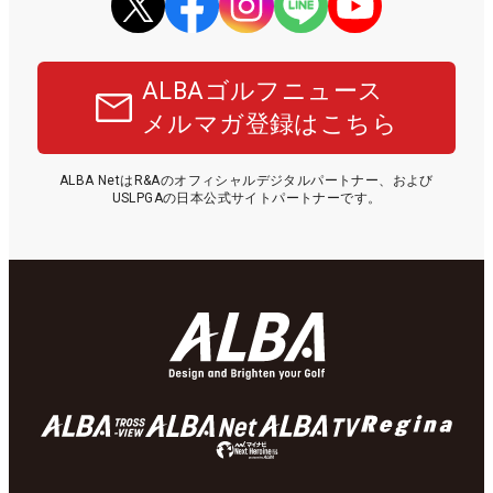
ALBAゴルフニュース
メルマガ登録はこちら
ALBA NetはR&Aのオフィシャルデジタルパートナー、および
USLPGAの日本公式サイトパートナーです。