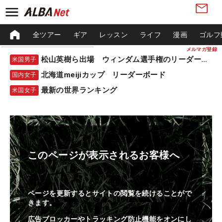
全ツアー
ギア
レッスン
ライフ
漫画
ゴルフ
メルマガ登録
松山英樹ら出場 ウィンダム選手権のリーダーボード
米国男子
北海道meijiカップ リーダーボード
国内女子
最新の世界ランキング
米国女子
このページが表示されるお客様へ
ページを更新するとサイトの閲覧を続けることがで
きます。
広告ブロッカーやトラッキング防止機能をオンにし