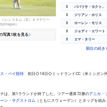
3
パバリサ・ヨクトゥアン
3
ジリアン・ホリス
・ソレンスタム（左）＆マデリー
3
ローレン・モリス
yImages）
3
ジョディ・エワート
の写真
1
枚を見る
3
エマ・タリー
順位の続き
クス・ベイ招待
初日◇14日◇ミッドランドCC（米ミシガン
チは、第1ラウンドが終了した。ツアー通算72勝の
アニカ・
リーン・サグストロム
（ともにスウェーデン）とタッグを組み