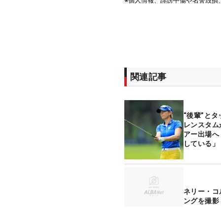
関連記事
“後輩”と
レンスタム
アー出場へ
している」
ネリー・コ
ングを撮影