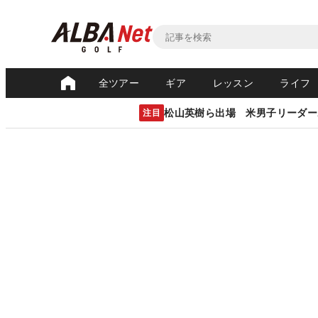
全ツアー
ギア
レッスン
ライフ
松山英樹ら出場 米男子リーダー
注目