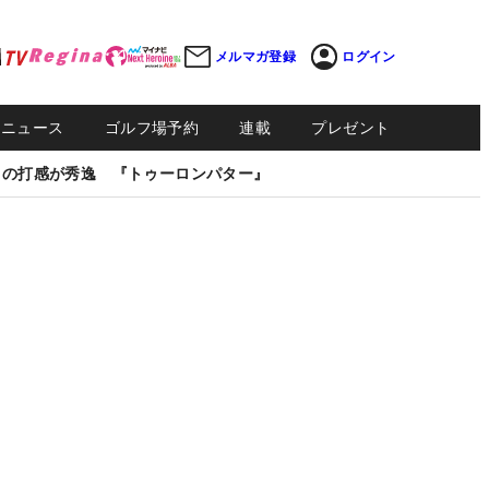
メルマガ登録
ログイン
Sニュース
ゴルフ場予約
連載
プレゼント
しの打感が秀逸 『トゥーロンパター』