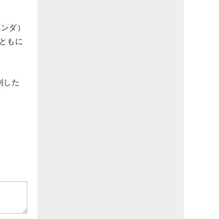
ランダ）
ともに
制した
。