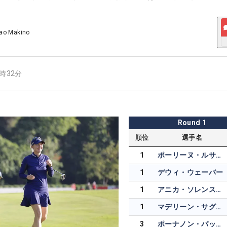
ao Makino
2時32分
Round
1
順位
選手名
1
ポーリーヌ・ルサン=ブシャール
1
デウィ・ウェーバー
1
アニカ・ソレンスタム
1
マデリーン・サグストロム
3
ポーナノン・パットラム