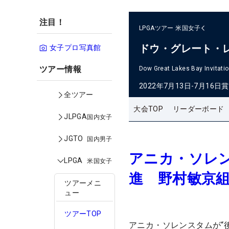
注目！
LPGAツアー
米国女子
ドウ・グレート・
女子プロ写真館
ツアー情報
Dow Great Lakes Bay Invitatio
2022年7月13日-7月16日
賞
全ツアー
大会TOP
リーダーボード
JLPGA
国内女子
JGTO
国内男子
アニカ・ソレン
LPGA
米国女子
進 野村敏京組
ツアーメニ
ュー
ツアーTOP
アニカ・ソレンスタムが“