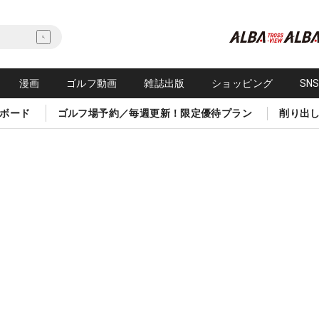
漫画
ゴルフ動画
雑誌出版
ショッピング
SN
ボード
ゴルフ場予約／毎週更新！限定優待プラン
削り出