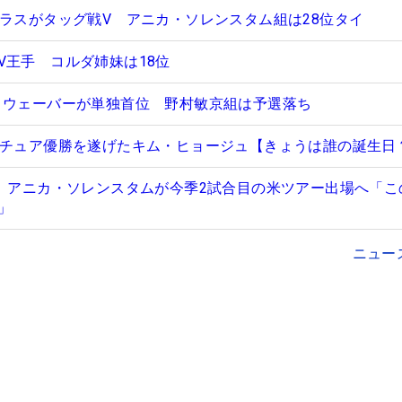
サラスがタッグ戦V アニカ・ソレンスタム組は28位タイ
V王手 コルダ姉妹は18位
＆ウェーバーが単独首位 野村敏京組は予選落ち
マチュア優勝を遂げたキム・ヒョージュ【きょうは誰の誕生日
成 アニカ・ソレンスタムが今季2試合目の米ツアー出場へ「こ
」
ニュー