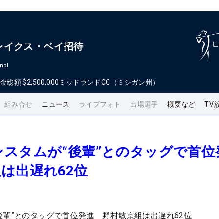
レイクス・ベイ招待
nal
金総額
$2,500,000
ミッドランドCC（ミシガン州）
組み合せ
ニュース
ライブフォト
出場選手
概要など
TV
スタムが“後輩”とのタッグで首位
は出遅れ62位
後輩”とのタッグで首位発進 野村敏京組は出遅れ62位