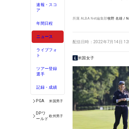
速報・スコ
ア
所属
ALBA Net編集部
牧野 名雄
/
N
年間日程
ニュース
配信日時：
2022年7月14日 1
ライブフォ
ト
米国女子
ツアー登録
選手
記録・成績
PGA
米国男子
DPワ
欧州男子
ールド