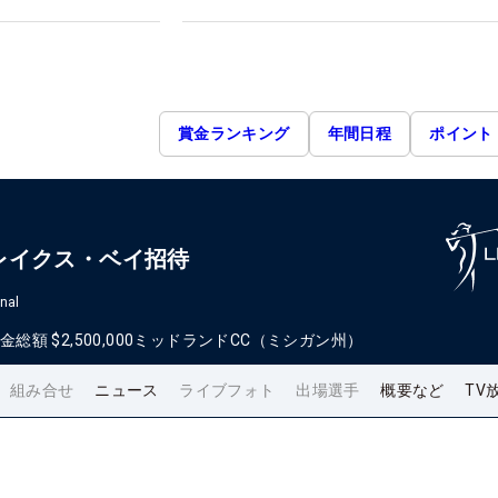
賞金ランキング
年間日程
ポイント
レイクス・ベイ招待
nal
金総額
$2,500,000
ミッドランドCC（ミシガン州）
組み合せ
ニュース
ライブフォト
出場選手
概要など
TV