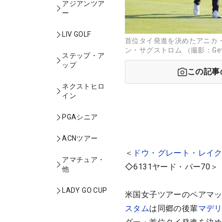
アジアンツア
ー
LIV GOLF
首位タイ発進を決めたアニカ
ン・サグストロム （撮影：Gett
ステップ・ア
ップ
この記事
ネクストヒロ
イン
PGAシニア
ACNツアー
＜
ドウ・グレート・レイ
アマチュア・
◇6131ヤード・パー70＞
他
LADY GO CUP
米国女子ツアーのペアマッ
スタム
は同郷の後輩
マデ