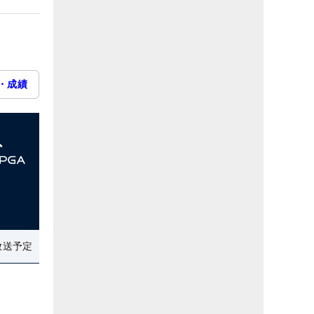
・成績
放送予定