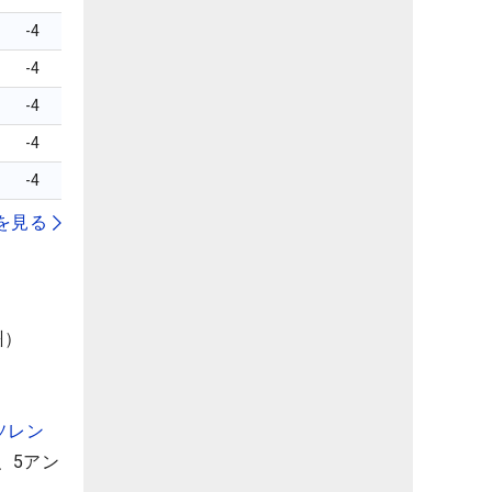
-4
-4
-4
-4
-4
を見る
州）
ソレン
、5アン