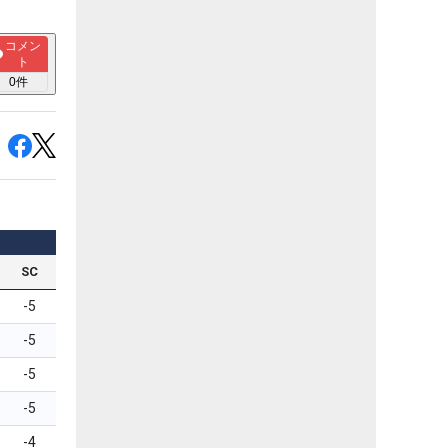
コメン
ト
0
件
SC
-5
-5
-5
-5
-4