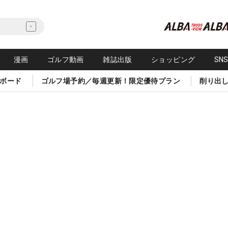
漫画
ゴルフ動画
雑誌出版
ショッピング
SN
ボード
ゴルフ場予約／毎週更新！限定優待プラン
削り出