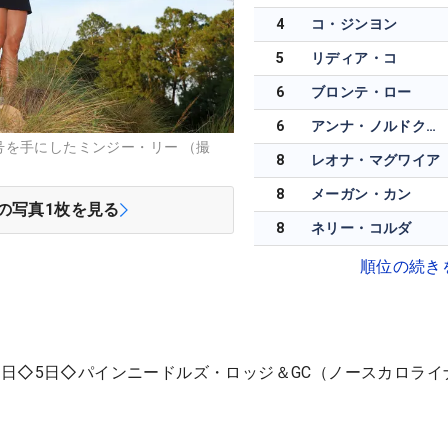
4
コ・ジンヨン
5
リディア・コ
6
ブロンテ・ロー
6
アンナ・ノルドクビスト
号を手にしたミンジー・リー （撮
8
レオナ・マグワイア
8
メーガン・カン
の写真
1
枚を見る
8
ネリー・コルダ
順位の続き
日◇5日◇パインニードルズ・ロッジ＆GC（ノースカロライ