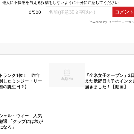
トランク1位！ 昨年
「全米女子オープン」2
制したミンジー・リー
えた渋野日向子のインタ
誰の誕生日？】
届きました！【動画】
シェル・ウィー 人気
撤退 「クラブには埃が
になる」