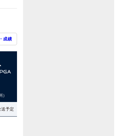
・成績
州）
放送予定