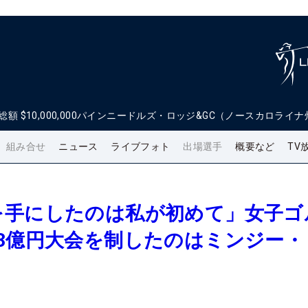
総額
$10,000,000
パインニードルズ・ロッジ&GC（ノースカロライナ
組み合せ
ニュース
ライブフォト
出場選手
概要など
TV
を手にしたのは私が初めて」女子ゴ
3億円大会を制したのはミンジー・