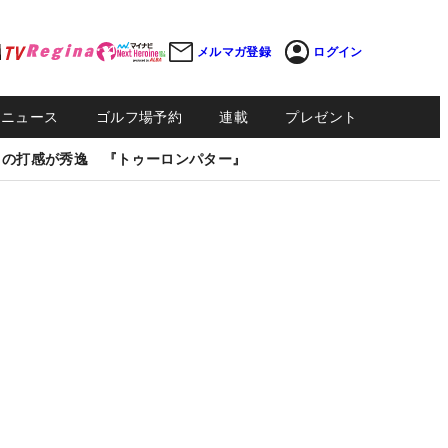
メルマガ登録
ログイン
Sニュース
ゴルフ場予約
連載
プレゼント
しの打感が秀逸 『トゥーロンパター』