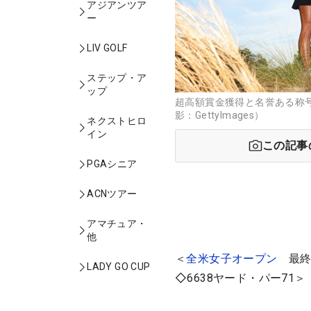
アジアンツア
ー
LIV GOLF
ステップ・ア
ップ
超高額賞金獲得と名誉ある称
影：GettyImages）
ネクストヒロ
イン
この記事
PGAシニア
ACNツアー
アマチュア・
他
＜
全米女子オープン
最終
LADY GO CUP
◇6638ヤード・パー71＞