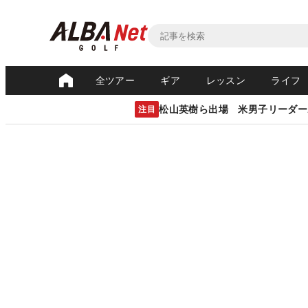
全ツアー
ギア
レッスン
ライフ
松山英樹ら出場 米男子リーダー
注目