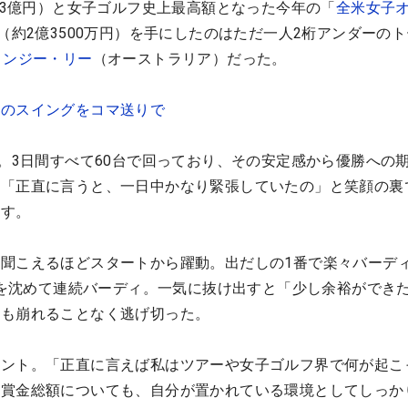
約13億円）と女子ゴルフ史上最高額となった今年の「
全米女子
ル（約2億3500万円）を手にしたのはただ一人2桁アンダーの
ミンジー・リー
（オーストラリア）だった。
ーのスイングをコマ送りで
差。3日間すべて60台で回っており、その安定感から優勝への
は「正直に言うと、一日中かなり緊張していたの」と笑顔の裏
かす。
聞こえるほどスタートから躍動。出だしの1番で楽々バーデ
トルを沈めて連続バーディ。一気に抜け出すと「少し余裕ができ
らも崩れることなく逃げ切った。
メント。「正直に言えば私はツアーや女子ゴルフ界で何が起こ
と賞金総額についても、自分が置かれている環境としてしっか