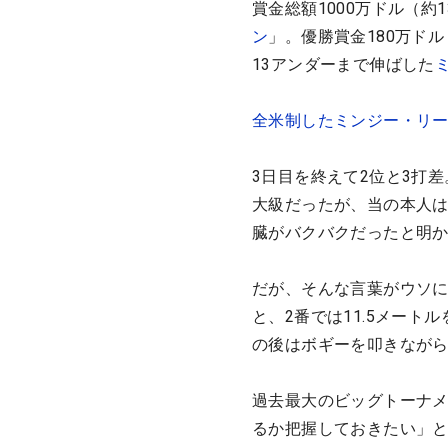
賞金総額1000万ドル（
ン
」。優勝賞金180万ド
13アンダーまで伸ばした
全米制したミンジー・リ
3日目を終えて2位と3打
大級だったが、当の本人
臓がバクバクだったと明
だが、そんな言葉がウソに
と、2番では11.5メー
の後はボギーを叩きなが
過去最大のビッグトーナ
るか把握しておきたい」