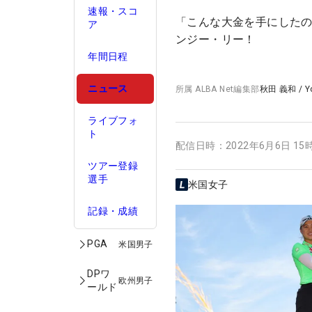
速報・スコ
「こんな大金を手にしたの
ア
ンジー・リー！
年間日程
ニュース
所属
ALBA Net編集部
秋田 義和
/
Y
ライブフォ
ト
配信日時：
2022年6月6日 15
ツアー登録
選手
米国女子
記録・成績
PGA
米国男子
DPワ
欧州男子
ールド