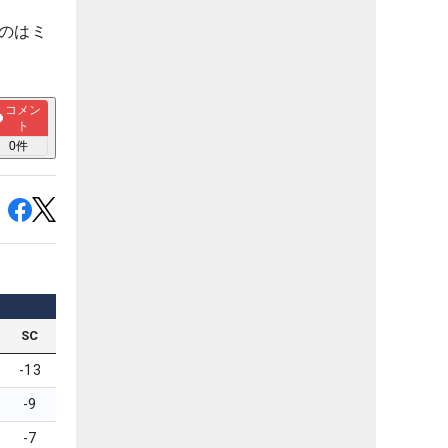
のはミ
コメン
ト
0
件
SC
-13
-9
-7