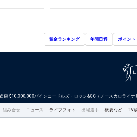
賞金ランキング
年間日程
ポイント
総額
$10,000,000
パインニードルズ・ロッジ&GC（ノースカロライナ
組み合せ
ニュース
ライブフォト
出場選手
概要など
TV