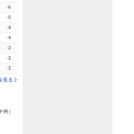
-6
-5
-4
-4
-2
-2
-2
を見る
ナ州）