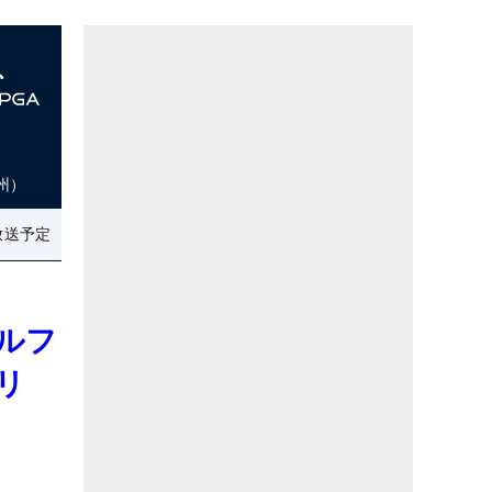
州）
放送予定
ルフ
リ