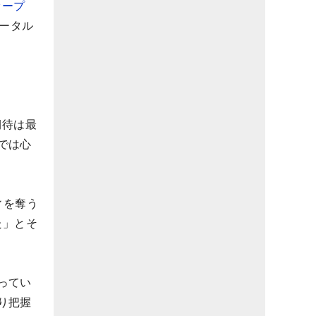
オープ
トータル
期待は最
では心
ィを奪う
た」とそ
ってい
り把握