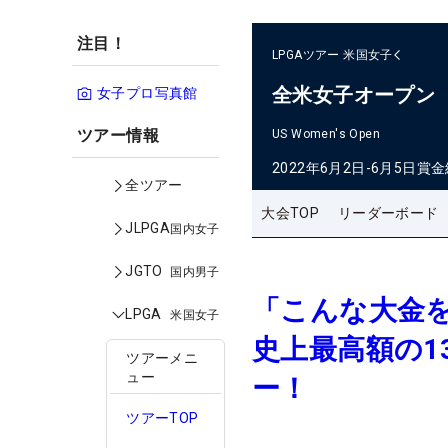
注目！
LPGAツアー
米国女子
全米女子オープン
女子プロ写真館
ツアー情報
US Women's Open
2022年6月2日-6月5日
賞金
全ツアー
大会TOP
リーダーボード
JLPGA
国内女子
JGTO
国内男子
「こんな大金
LPGA
米国女子
史上最高額の1
ツアーメニ
ュー
ー！
ツアーTOP