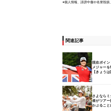
関連記事
現在ポイン
メジャーを
【きょうは
さよならミ
者がツアー
かぶること