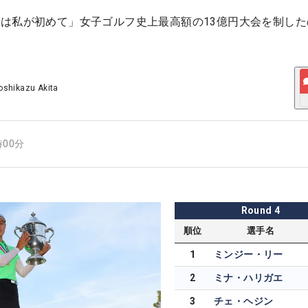
は私が初めて」女子ゴルフ史上最高額の13億円大会を制した
oshikazu Akita
時00分
Round
4
順位
選手名
1
ミンジー・リー
2
ミナ・ハリガエ
3
チェ・ヘジン