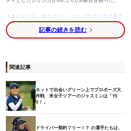
ディとしたジェシカが3年ぶりの6勝目を飾った。
まさにモデル 妹のネリー・コルダの足が長すぎる
件【写真】
記事の続きを読む
2打差のトータル22アンダーにジェシカの妹、
ネリ
ー・コルダ
（米国）。
チョン・インジ
（韓国）がト
ータル17アンダーの4位に終わった。
関連記事
トータル16アンダーの5位タイに
アンジェラ・スタ
ンフォード
と
シャイアン・ナイト
（ともに米国）。
トータル14アンダーの7位タイに
レクシー・トンプ
ネットで出会いグリーン上でプロポーズ大
ソン
と
ブリタニー・リンシコム
（ともに米国）が入
作戦 米女子ツアーのジャスミンは「YE
S！」
った。
ブルック・ヘンダーソン
（カナダ）がトータル13ア
ンダー・9位、昨年の全英を制した
ソフィア・ポポ
ドライバー契約フリー！？ の選手たちは、