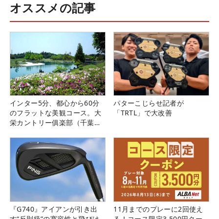
オススメの記事
インター5分、都心から60分
パターこじらせ記者が
のフラットな美観コース。大
「TRTL」で大改善
栄カントリー俱楽部（千葉
県）
『G740』アイアンが引き出
11月までのプレーに2回使え
す“反則級”の寛容性と飛びは
る！コース限定3,500円クー