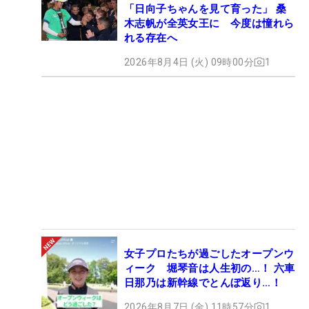
「日向子ちゃんを見て育った」 桑
木志帆が全英女王に 今度は憧れら
れる存在へ
2026年8月4日 (火) 09時00分
1
女子プロたちが過ごしたオープンウ
ィーク 堀琴音は人生初の…！ 六車
日那乃は新幹線でとんぼ返り…！
2026年8月7日 (金) 11時57分
1