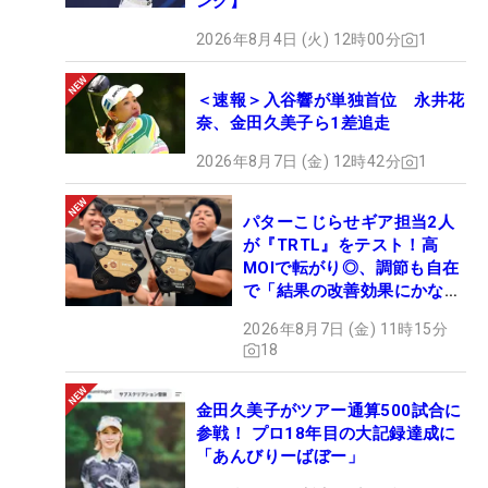
ング】
2026年8月4日 (火) 12時00分
1
＜速報＞入谷響が単独首位 永井花
奈、金田久美子ら1差追走
2026年8月7日 (金) 12時42分
1
パターこじらせギア担当2人
が『TRTL』をテスト！高
MOIで転がり◎、調節も自在
で「結果の改善効果にかなり
の意外性」
2026年8月7日 (金) 11時15分
18
金田久美子がツアー通算500試合に
参戦！ プロ18年目の大記録達成に
「あんびりーばぼー」