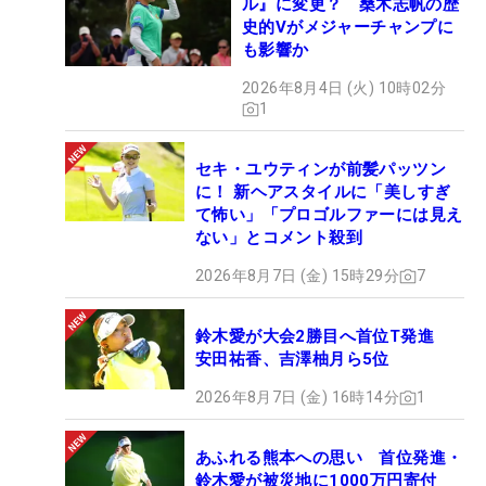
ル』に変更？ 桑木志帆の歴
史的Vがメジャーチャンプに
も影響か
2026年8月4日 (火) 10時02分
1
セキ・ユウティンが前髪パッツン
に！ 新ヘアスタイルに「美しすぎ
て怖い」「プロゴルファーには見え
ない」とコメント殺到
2026年8月7日 (金) 15時29分
7
鈴木愛が大会2勝目へ首位T発進
安田祐香、吉澤柚月ら5位
2026年8月7日 (金) 16時14分
1
あふれる熊本への思い 首位発進・
鈴木愛が被災地に1000万円寄付