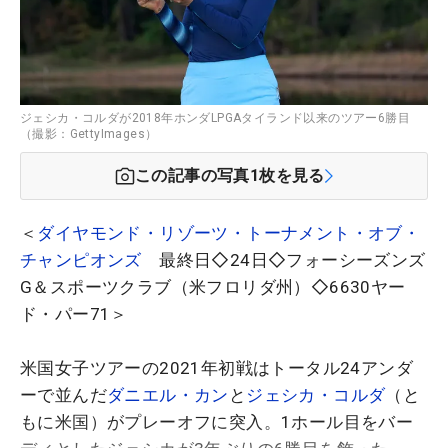
ジェシカ・コルダが2018年ホンダLPGAタイランド以来のツアー6勝目
（撮影：GettyImages）
この記事の写真
1
枚を見る
＜
ダイヤモンド・リゾーツ・トーナメント・オブ・
チャンピオンズ
最終日◇24日◇フォーシーズンズ
G＆スポーツクラブ（米フロリダ州）◇6630ヤー
ド・パー71＞
米国女子ツアーの2021年初戦はトータル24アンダ
ーで並んだ
ダニエル・カン
と
ジェシカ・コルダ
（と
もに米国）がプレーオフに突入。1ホール目をバー