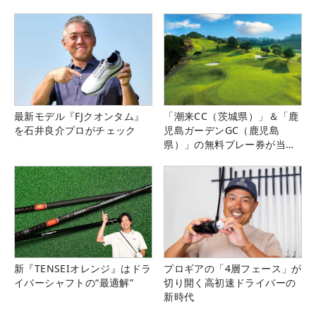
最新モデル『FJクオンタム』
「潮来CC（茨城県）」＆「鹿
を石井良介プロがチェック
児島ガーデンGC（鹿児島
県）」の無料プレー券が当た
る！！
新『TENSEIオレンジ』はドラ
プロギアの「4層フェース」が
イバーシャフトの“最適解”
切り開く高初速ドライバーの
新時代