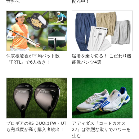
世界へ
配布中！
仲宗根澄香が平均パット数
猛暑を乗り切る！ こだわり機
『TRTL』で6人抜き！
能派パンツ4選
プロギアのRS DUOはFW・UT
アディダス『コードカオス
も完成度が高く購入者続出！
27』は強烈な蹴りでパワーを
生む