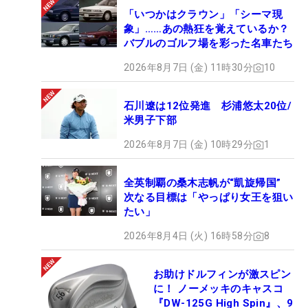
「いつかはクラウン」「シーマ現
象」……あの熱狂を覚えているか？
バブルのゴルフ場を彩った名車たち
2026年8月7日 (金) 11時30分
10
石川遼は12位発進 杉浦悠太20位/
米男子下部
2026年8月7日 (金) 10時29分
1
全英制覇の桑木志帆が“凱旋帰国”
次なる目標は「やっぱり女王を狙い
たい」
2026年8月4日 (火) 16時58分
8
お助けドルフィンが激スピン
に！ ノーメッキのキャスコ
『DW-125G High Spin』、9