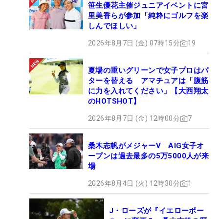
笹生優花主催ジュニアイベントに宮
里美香らが参加「純粋にゴルフを楽
しんでほしい」
2026年8月7日 (金) 07時15分
19
夏場の重いグリーンで女子プロはパ
ターを替える アマチュアは「腹筋
に力を入れてください」【大西翔太
のHOTSHOT】
2026年8月7日 (金) 12時00分
7
桑木志帆がメジャーV AIG女子オ
ープンは過去最多の5万5000人が来
場
2026年8月4日 (火) 12時30分
1
J・ローズが『イエローボー