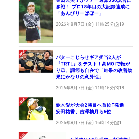
金田久美子がツアー通算500試合に
参戦！ プロ18年目の大記録達成に
「あんびりーばぼー」
2026年8月7日 (金) 11時25分
19
パターこじらせギア担当2人が
『TRTL』をテスト！高MOIで転が
り◎、調節も自在で「結果の改善効
果にかなりの意外性」
2026年8月7日 (金) 11時15分
18
鈴木愛が大会2勝目へ首位T発進
安田祐香、吉澤柚月ら5位
2026年8月7日 (金) 16時14分
1