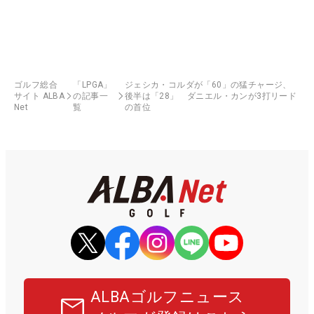
ゴルフ総合
「LPGA」
ジェシカ・コルダが「60」の猛チャージ、
サイト ALBA
の記事一
後半は「28」 ダニエル・カンが3打リード
Net
覧
の首位
ALBAゴルフニュース