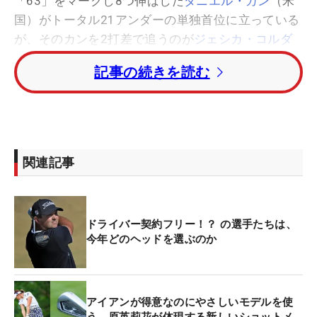
「63」をマークし8つ伸ばした
ダニエル・カン
（米
国）がトータル21アンダーの単独首位に立っている
が、そのカンを2打差で追うのが
ジェシカ・コルダ
（米国）。前半を2バーディとすると、後半に爆発
記事の続きを読む
した。
10番から3連続バーディ。13番のパー5をパーとし
たが、14番から再び3連続バーディ。17番パー5で
はイーグルを奪うと、18番でもバーディ。後半は圧
関連記事
巻の「28」。後半だけで9つ、トータルで11コ伸ば
す「60」の猛チャージを見せた。
ドライバー契約フリー！？ の選手たちは、
ネリー・コルダ
（米国）がトータル15アンダーの3
今年どのヘッドを選ぶのか
位。トータル13アンダーの4位に
チョン・インジ
（韓国）。
ブルック・ヘンダーソン
（カナダ）がト
ータル12アンダーの5位につけている。
アイアンが得意なのにやさしいモデルを使
う 原英莉花が体現する新しいショットメ