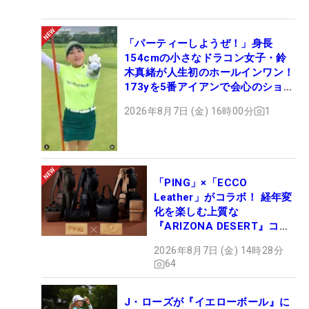
「パーティーしようぜ！」身長
154cmの小さなドラコン女子・鈴
木真緒が人生初のホールインワン！
173yを5番アイアンで会心のショッ
ト
2026年8月7日 (金) 16時00分
1
「PING」×「ECCO
Leather」がコラボ！ 経年変
化を楽しむ上質な
『ARIZONA DESERT』コレ
クション、9月15日限定デビ
2026年8月7日 (金) 14時28分
ュー
64
J・ローズが『イエローボール』に