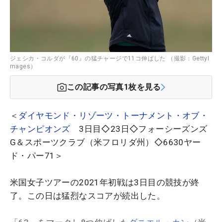
ジェシカ・コルダが『60』の猛チャージで11コ伸ばした （撮影：GettyI
mages）
この記事の写真
1
枚を見る
＜
ダイヤモンド・リゾーツ・トーナメント・オブ・
チャンピオンズ
3日目◇23日◇フォーシーズンズ
G＆スポーツクラブ（米フロリダ州）◇6630ヤー
ド・パー71＞
米国女子ツアーの2021年初戦は3日目の競技が終
了。この日は猛烈なスコアが続出した。