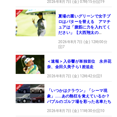
2026年8月7日 (金) 07時15分
19
夏場の重いグリーンで女子プ
ロはパターを替える アマチ
ュアは「腹筋に力を入れてく
ださい」【大西翔太の
HOTSHOT】
2026年8月7日 (金) 12時00分
7
＜速報＞入谷響が単独首位 永井花
奈、金田久美子ら1差追走
2026年8月7日 (金) 12時42分
1
「いつかはクラウン」「シーマ現
象」……あの熱狂を覚えているか？
バブルのゴルフ場を彩った名車たち
2026年8月7日 (金) 11時30分
10