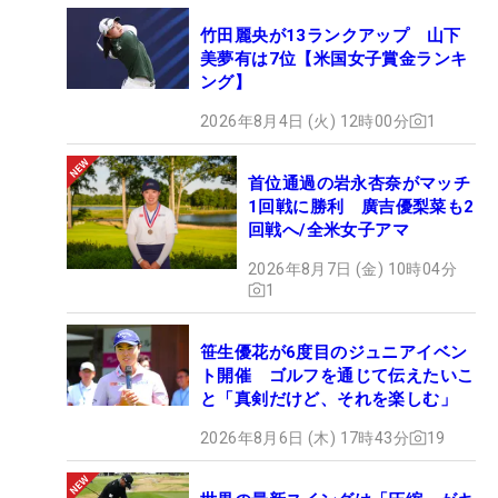
竹田麗央が13ランクアップ 山下
美夢有は7位【米国女子賞金ランキ
ング】
2026年8月4日 (火) 12時00分
1
首位通過の岩永杏奈がマッチ
1回戦に勝利 廣吉優梨菜も2
回戦へ/全米女子アマ
2026年8月7日 (金) 10時04分
1
笹生優花が6度目のジュニアイベン
ト開催 ゴルフを通じて伝えたいこ
と「真剣だけど、それを楽しむ」
2026年8月6日 (木) 17時43分
19