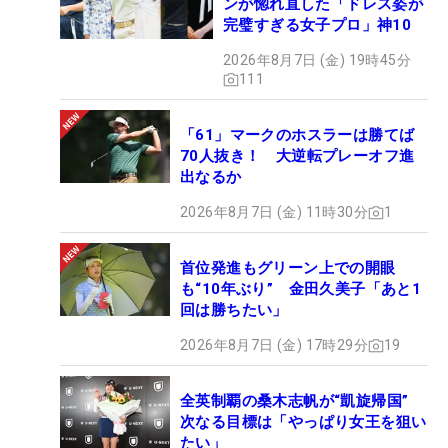
ンが惚れ直した「ドレス姿が
完璧すぎる女子プロ」神10
2026年8月7日 (金) 19時45分
111
「61」マークのホスラーは勝てば
70人抜き！ 大逆転プレーオフ進
出なるか
2026年8月7日 (金) 11時30分
1
首位発進もグリーン上での開眼
も“10年ぶり” 金田久美子「あと1
回は勝ちたい」
2026年8月7日 (金) 17時29分
19
全英制覇の桑木志帆が“凱旋帰国”
次なる目標は「やっぱり女王を狙い
たい」