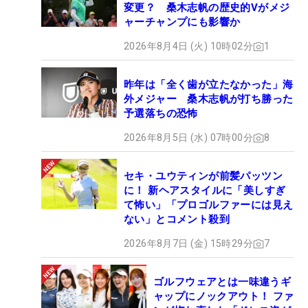
変更？ 桑木志帆の歴史的Vがメジ
ャーチャンプにも影響か
2026年8月4日 (火) 10時02分
1
昨年は「全く歯が立たなかった」海
外メジャー 桑木志帆が打ち勝った
予選落ちの恐怖
2026年8月5日 (水) 07時00分
8
セキ・ユウティンが前髪パッツン
に！ 新ヘアスタイルに「美しすぎ
て怖い」「プロゴルファーには見え
ない」とコメント殺到
2026年8月7日 (金) 15時29分
7
ゴルフウェアとは一味違うギ
ャップにノックアウト！ ファ