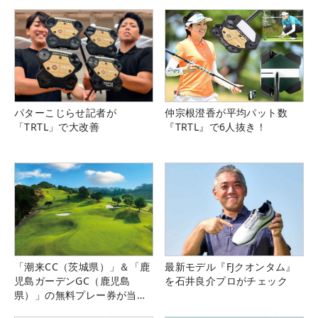
県）
パターこじらせ記者が
仲宗根澄香が平均パット数
「TRTL」で大改善
『TRTL』で6人抜き！
「潮来CC（茨城県）」＆「鹿
最新モデル『FJクオンタム』
児島ガーデンGC（鹿児島
を石井良介プロがチェック
県）」の無料プレー券が当た
る！！