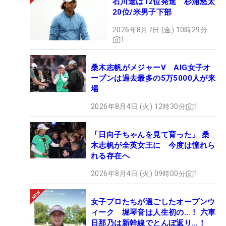
石川遼は12位発進 杉浦悠太
20位/米男子下部
2026年8月7日 (金) 10時29分
1
桑木志帆がメジャーV AIG女子オ
ープンは過去最多の5万5000人が来
場
2026年8月4日 (火) 12時30分
1
「日向子ちゃんを見て育った」 桑
木志帆が全英女王に 今度は憧れら
れる存在へ
2026年8月4日 (火) 09時00分
1
女子プロたちが過ごしたオープンウ
ィーク 堀琴音は人生初の…！ 六車
日那乃は新幹線でとんぼ返り…！