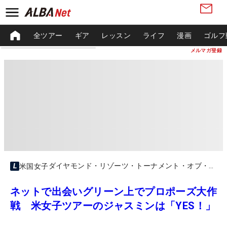
全ツアー
ギア
レッスン
ライフ
漫画
ゴルフ
メルマガ登録
ダイヤモンド・リゾーツ・トーナメント・オブ・チャンピオンズ
米国女子
ネットで出会いグリーン上でプロポーズ大作
戦 米女子ツアーのジャスミンは「YES！」