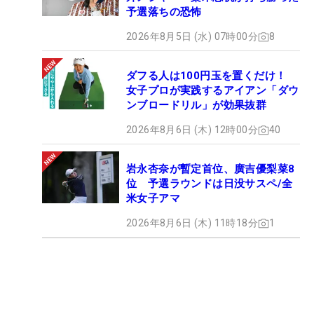
予選落ちの恐怖
2026年8月5日 (水) 07時00分
8
ダフる人は100円玉を置くだけ！
女子プロが実践するアイアン「ダウ
ンブロードリル」が効果抜群
2026年8月6日 (木) 12時00分
40
岩永杏奈が暫定首位、廣吉優梨菜8
位 予選ラウンドは日没サスペ/全
米女子アマ
2026年8月6日 (木) 11時18分
1