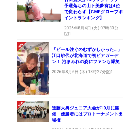
予選落ちの山下美夢有は4位
で変わらず【CMEグローブポ
イントランキング】
2026年8月4日 (火) 07時30分
1
「ビール注ぐのむずかしかった…」
江口紗代が北海道で初ビアガーデ
ン！ 泡まみれの姿にファンも爆笑
2026年8月6日 (木) 13時27分
1
進藤大典ジュニア大会が10月に開
催 優勝者にはプロトーナメント出
場権