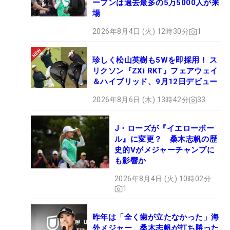
ープンは過去最多の5万5000人が来
場
2026年8月4日 (火) 12時30分
1
珍しく松山英樹も5Wを即採用！ ス
リクソン『ZXi RKT』フェアウェイ
＆ハイブリッド、9月12日デビュー
2026年8月6日 (木) 13時42分
33
J・ローズが『イエローボー
ル』に変更？ 桑木志帆の歴
史的Vがメジャーチャンプに
も影響か
2026年8月4日 (火) 10時02分
1
昨年は「全く歯が立たなかった」海
外メジャー 桑木志帆が打ち勝った