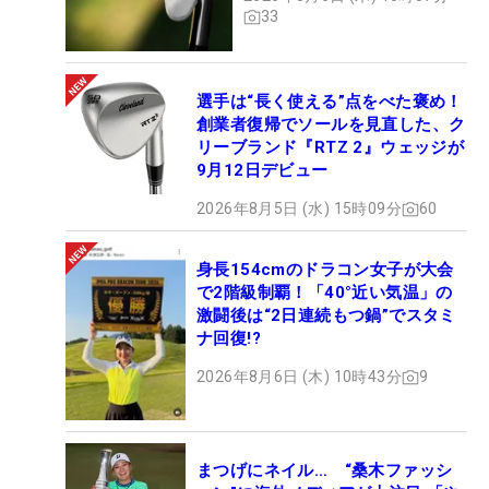
33
選手は“長く使える”点をべた褒め！
創業者復帰でソールを見直した、ク
リーブランド『RTZ 2』ウェッジが
9月12日デビュー
2026年8月5日 (水) 15時09分
60
身長154cmのドラコン女子が大会
で2階級制覇！「40°近い気温」の
激闘後は“2日連続もつ鍋”でスタミ
ナ回復!?
2026年8月6日 (木) 10時43分
9
まつげにネイル… “桑木ファッシ