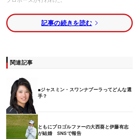
プロポーズが行われた。
日本ナンバー1 畑岡奈紗のドライバースイング
記事の続きを読む
【連続写真】
第3ラウンドをホールアウトした直後。ジャスミン
の恋人がグリーンに登場しひざまずき、なんとその
場でプロポーズ。「最高の日だった。YESって言っ
関連記事
たわ！」と答えはもちろんYES。すでに指輪は一緒
に選んでいたが、「いつ（プロポーズが）くるか分
からなかった」と、サプライズに大喜びだった。
■ジャスミン・スワンナプーラってどんな選
手？
2人の出会いはオンライン上の出会いを提供する、
いわゆるマッチングアプリ。最初は偽名で登録して
いたと話すが、相手が“まとも”な人間だと分かる
と、その後は本名も明かし付き合いを深めたとい
ともにプロゴルファーの大西葵と伊藤有志
が結婚 SNSで報告
う。