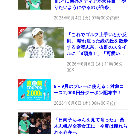
ョン”に海外メディアが大注目 「や
りたいようにやるのが信条」
2026年8月4日 (火) 07時00分
65
「これでゴルフ上手いとか反
則」 晴れ渡った緑の丘を散歩
する金澤志奈、抜群のスタイ
ルに「8頭身！」「可愛いに
も程がある」
2026年8月6日 (木) 11時36分
3
8－9月のプレーに使える！対象コ
ース2,000円分クーポン配布中！
2026年8月6日 (木) 06時00分
1
「日向子ちゃんを見て育った」 桑
木志帆が全英女王に 今度は憧れら
れる存在へ