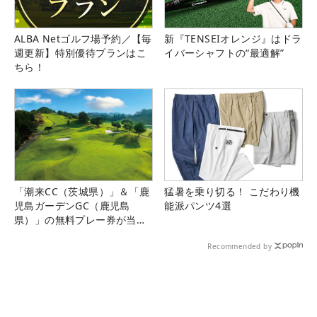
ALBA Netゴルフ場予約／【毎
新『TENSEIオレンジ』はドラ
週更新】特別優待プランはこ
イバーシャフトの“最適解”
ちら！
「潮来CC（茨城県）」＆「鹿
猛暑を乗り切る！ こだわり機
児島ガーデンGC（鹿児島
能派パンツ4選
県）」の無料プレー券が当た
る！！
Recommended by