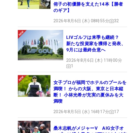
侑子の初優勝を支えた14本【勝者
のギア】
2026年8月6日 (木) 08時55分
32
LIVゴルフは来季も継続？
新たな投資家を獲得と発表、
9月には最終合意へ
2026年8月6日 (木) 11時00分
1
女子プロが福岡でホテルのプールを
満喫！ からの大阪、東京と日本縦
断！ 小林光希が充実の夏休みを大
満喫
2026年8月5日 (水) 16時17分
17
桑木志帆がメジャーV AIG女子オ