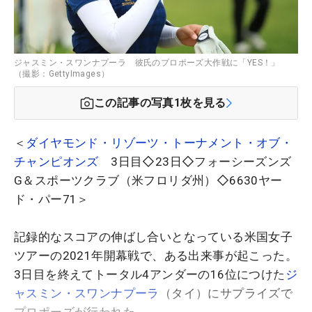
ジャスミン・スワンナプーラ 彼氏のプロポーズ大作戦に「YES！」
（撮影：GettyImages）
この記事の写真
1
枚を見る
＜
ダイヤモンド・リゾーツ・トーナメント・オブ・
チャンピオンズ
3日目◇23日◇フォーシーズンズ
G＆スポーツクラブ（米フロリダ州）◇6630ヤー
ド・パー71＞
記録的なスコアの伸ばし合いとなっている米国女子
ツアーの2021年開幕戦で、ある出来事が起こった。
3日目を終えてトータル4アンダーの16位につけた
ジ
ャスミン・スワンナプーラ
（タイ）にサプライズで