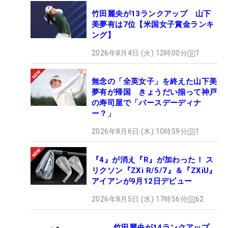
竹田麗央が13ランクアップ 山下
美夢有は7位【米国女子賞金ランキ
ング】
2026年8月4日 (火) 12時00分
1
無念の「全英女子」を終えた山下美
夢有が帰国 きょうだい揃って神戸
の寿司屋で「バースデーディナ
ー？」
2026年8月6日 (木) 10時59分
1
『4』が消え『R』が加わった！ ス
リクソン『ZXi R/5/7』＆『ZXiU』
アイアンが9月12日デビュー
2026年8月5日 (水) 17時56分
62
竹田麗央が14ランクアップ