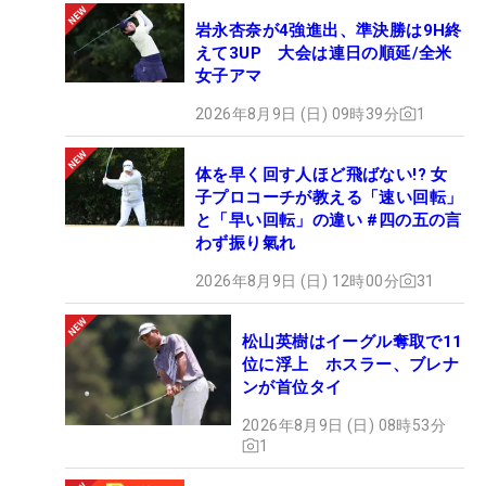
岩永杏奈が4強進出、準決勝は9H終
えて3UP 大会は連日の順延/全米
女子アマ
2026年8月9日 (日) 09時39分
1
体を早く回す人ほど飛ばない!? 女
子プロコーチが教える「速い回転」
と「早い回転」の違い #四の五の言
わず振り氣れ
2026年8月9日 (日) 12時00分
31
松山英樹はイーグル奪取で11
位に浮上 ホスラー、ブレナ
ンが首位タイ
2026年8月9日 (日) 08時53分
1