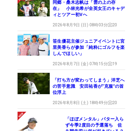
同郷・桑木志帆は「雲の上の存
在」 小林光希が全英女王のキャデ
ィとツアー初Vへ
2026年8月9日 (日) 08時03分
20
笹生優花主催ジュニアイベントに宮
里美香らが参加「純粋にゴルフを楽
しんでほしい」
2026年8月7日 (金) 07時15分
19
「打ち方が変わってしまう」洋芝へ
の苦手意識 安田祐香が“克服”の首
位浮上
2026年8月8日 (土) 18時49分
20
「ほぼメンタル」パター入ら
ず今季2度目の予選落ち 佐