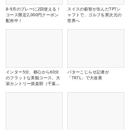
8-9月のプレーに2回使える！
スイスの叡智が生んだTPTシ
コース限定2,000円クーポン
ャフトで、ゴルフを異次元の
配布中！
世界へ
インター5分、都心から60分
パターこじらせ記者が
のフラットな美観コース。大
「TRTL」で大改善
栄カントリー俱楽部（千葉
県）