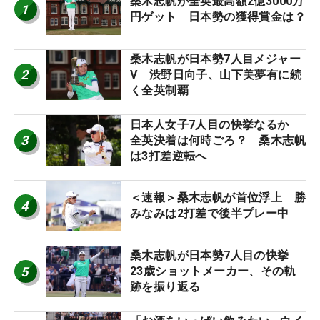
桑木志帆が全英最高額2億3000万
1
円ゲット 日本勢の獲得賞金は？
桑木志帆が日本勢7人目メジャー
2
V 渋野日向子、山下美夢有に続
く全英制覇
日本人女子7人目の快挙なるか
3
全英決着は何時ごろ？ 桑木志帆
は3打差逆転へ
＜速報＞桑木志帆が首位浮上 勝
4
みなみは2打差で後半プレー中
桑木志帆が日本勢7人目の快挙
5
23歳ショットメーカー、その軌
跡を振り返る