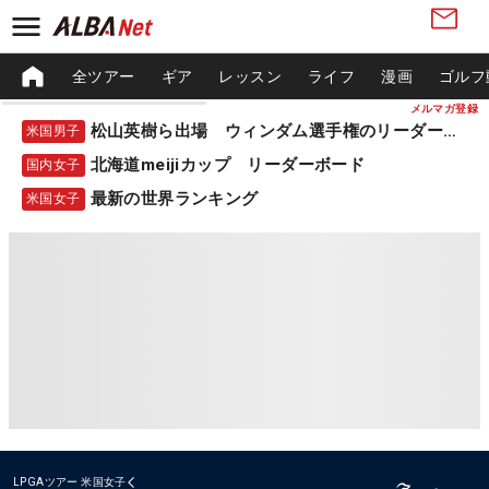
全ツアー
ギア
レッスン
ライフ
漫画
ゴルフ
メルマガ登録
松山英樹ら出場 ウィンダム選手権のリーダーボード
米国男子
北海道meijiカップ リーダーボード
国内女子
最新の世界ランキング
米国女子
LPGAツアー
米国女子