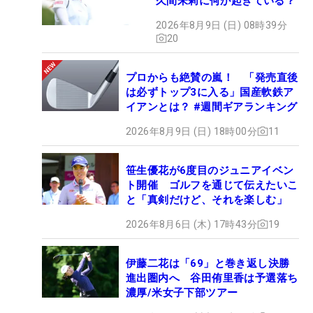
久間朱莉に何が起きている？
2026年8月9日 (日) 08時39分
20
プロからも絶賛の嵐！ 「発売直後
は必ずトップ3に入る」国産軟鉄ア
イアンとは？ #週間ギアランキング
2026年8月9日 (日) 18時00分
11
笹生優花が6度目のジュニアイベン
ト開催 ゴルフを通じて伝えたいこ
と「真剣だけど、それを楽しむ」
2026年8月6日 (木) 17時43分
19
伊藤二花は「69」と巻き返し決勝
進出圏内へ 谷田侑里香は予選落ち
濃厚/米女子下部ツアー