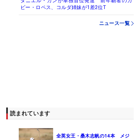
ダニエル・カンが単独首位発進 前年覇者のガ
ビー・ロペス、コルダ姉妹が1差2位T
ニュース一覧
読まれています
全英女王・桑木志帆の14本 メジ