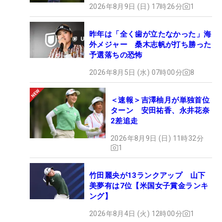
2026年8月9日 (日) 17時26分
1
昨年は「全く歯が立たなかった」海
外メジャー 桑木志帆が打ち勝った
予選落ちの恐怖
2026年8月5日 (水) 07時00分
8
＜速報＞吉澤柚月が単独首位
ターン 安田祐香、永井花奈
2差追走
2026年8月9日 (日) 11時32分
1
竹田麗央が13ランクアップ 山下
美夢有は7位【米国女子賞金ランキ
ング】
2026年8月4日 (火) 12時00分
1