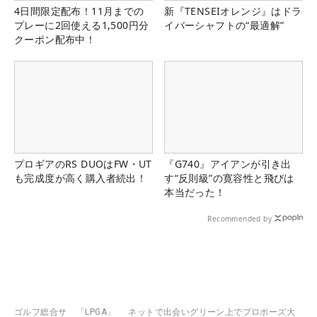
4日間限定配布！11月までの
新『TENSEIオレンジ』はドラ
プレーに2回使える1,500円分
イバーシャフトの“最適解”
クーポン配布中！
プロギアのRS DUOはFW・UT
『G740』アイアンが引き出
も完成度が高く購入者続出！
す“反則級”の寛容性と飛びは
本当だった！
Recommended by
ゴルフ総合サ
「LPGA」
ネットで出会いグリーン上でプロポーズ大