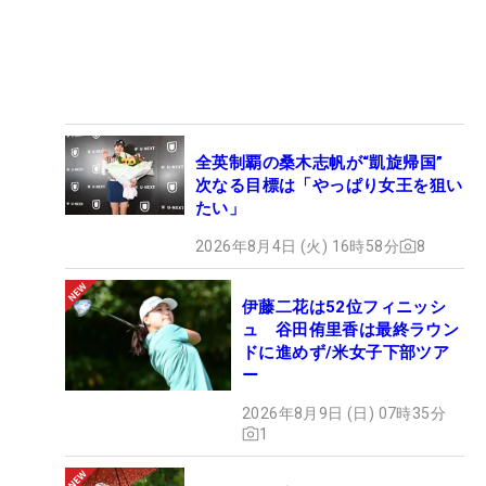
全英制覇の桑木志帆が“凱旋帰国”
次なる目標は「やっぱり女王を狙い
たい」
2026年8月4日 (火) 16時58分
8
伊藤二花は52位フィニッシ
ュ 谷田侑里香は最終ラウン
ドに進めず/米女子下部ツア
ー
2026年8月9日 (日) 07時35分
1