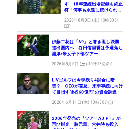
す 18年連続出場記録も終止
符「何事も永遠に続けられな
い」
2026年8月8日 (土) 10時00分
1
伊藤二花は「69」と巻き返し決勝
進出圏内へ 谷田侑里香は予選落ち
濃厚/米女子下部ツアー
2026年8月8日 (土) 10時15分
1
LIVゴルフは今季残り4試合に暗
雲？ CEOが言及、来季存続に向け
て目指す“約560億円”の資金調達
2026年6月11日 (木) 10時30分
1
2006年発売の『ツアーAD PT』が
再び脚光 脇元華、穴井詩も投入