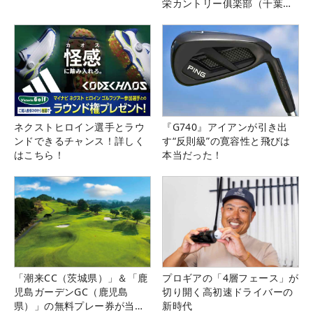
栄カントリー俱楽部（千葉
県）
ネクストヒロイン選手とラウ
『G740』アイアンが引き出
ンドできるチャンス！詳しく
す“反則級”の寛容性と飛びは
はこちら！
本当だった！
「潮来CC（茨城県）」＆「鹿
プロギアの「4層フェース」が
児島ガーデンGC（鹿児島
切り開く高初速ドライバーの
県）」の無料プレー券が当た
新時代