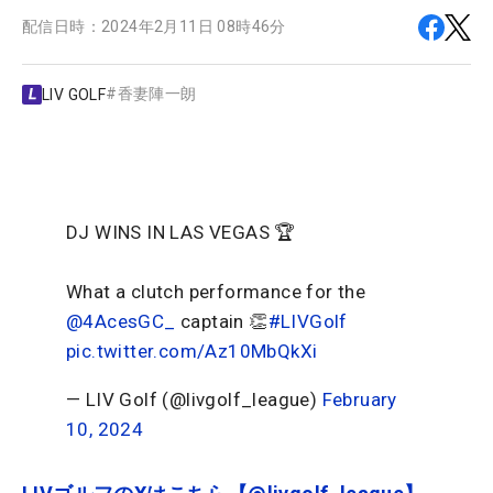
配信日時：
2024年2月11日 08時46分
#
香妻陣一朗
LIV GOLF
DJ WINS IN LAS VEGAS 🏆
What a clutch performance for the
@4AcesGC_
captain 👏
#LIVGolf
pic.twitter.com/Az10MbQkXi
— LIV Golf (@livgolf_league)
February
10, 2024