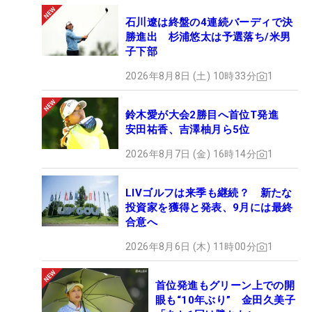
石川遼は終盤の4連続バーディで決
勝進出 杉浦悠太は予選落ち/米男
子下部
2026年8月8日 (土) 10時33分
1
鈴木愛が大会2勝目へ首位T発進
安田祐香、吉澤柚月ら5位
2026年8月7日 (金) 16時14分
1
LIVゴルフは来季も継続？ 新たな
投資家を獲得と発表、9月には最終
合意へ
2026年8月6日 (木) 11時00分
1
首位発進もグリーン上での開
眼も“10年ぶり” 金田久美子