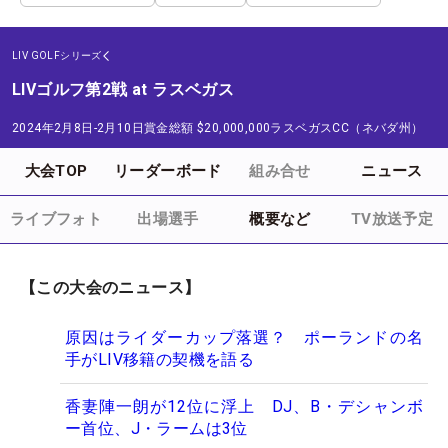
LIV GOLFシリーズ
LIVゴルフ第2戦 at ラスベガス
2024年2月8日-2月10日
賞金総額
$20,000,000
ラスベガスCC（ネバダ州）
大会TOP
リーダーボード
組み合せ
ニュース
ライブフォト
出場選手
概要など
TV放送予定
【この大会のニュース】
原因はライダーカップ落選？ ポーランドの名
手がLIV移籍の契機を語る
香妻陣一朗が12位に浮上 DJ、B・デシャンボ
ー首位、J・ラームは3位