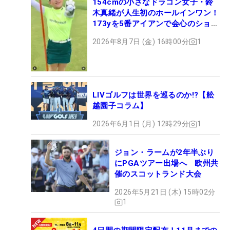
154cmの小さなドラコン女子・鈴
木真緒が人生初のホールインワン！
173yを5番アイアンで会心のショッ
ト
2026年8月7日 (金) 16時00分
1
LIVゴルフは世界を巡るのか!?【舩
越園子コラム】
2026年6月1日 (月) 12時29分
1
ジョン・ラームが2年半ぶり
にPGAツアー出場へ 欧州共
催のスコットランド大会
2026年5月21日 (木) 15時02分
1