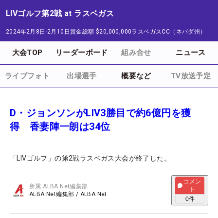
LIVゴルフ第2戦 at ラスベガス
2024年2月8日-2月10日
賞金総額
$20,000,000
ラスベガスCC（ネバダ州）
大会TOP
リーダーボード
組み合せ
ニュース
ライブフォト
出場選手
概要など
TV放送予定
D・ジョンソンがLIV3勝目で約6億円を獲
得 香妻陣一朗は34位
「LIVゴルフ」の第2戦ラスベガス大会が終了した。
コメン
所属
ALBA Net編集部
ト
ALBA Net編集部
/
ALBA Net
0
件