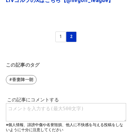
LIVゴルフのXはこちら【@livgolf_league】
1
2
この記事のタグ
#香妻陣一朗