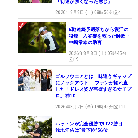
「初速が強くなった感じ」
2026年8月8日 (土) 08時56分
4
6戦連続予選落ちから復活の
狼煙 入谷響を救った師匠・
中嶋常幸の助言
2026年8月8日 (土) 07時45分
19
ゴルフウェアとは一味違うギャップ
にノックアウト！ ファンが惚れ直
した「ドレス姿が完璧すぎる女子プ
ロ」神10
2026年8月7日 (金) 19時45分
111
ハットンが完全優勝でLIV2勝目
浅地洋佑は“最下位”56位