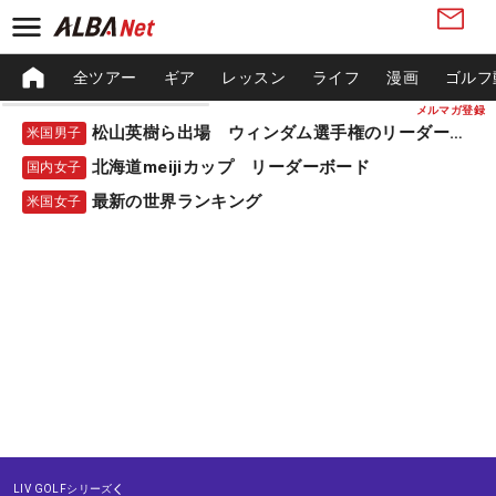
全ツアー
ギア
レッスン
ライフ
漫画
ゴルフ
メルマガ登録
松山英樹ら出場 ウィンダム選手権のリーダーボード
米国男子
北海道meijiカップ リーダーボード
国内女子
最新の世界ランキング
米国女子
LIV GOLFシリーズ