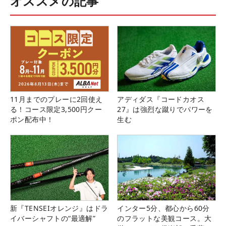
オススメの記事
11月までのプレーに2回使え
アディダス『コードカオス
る！コース限定3,500円クー
27』は強烈な蹴りでパワーを
ポン配布中！
生む
新『TENSEIオレンジ』はドラ
インター5分、都心から60分
イバーシャフトの“最適解”
のフラットな美観コース。大