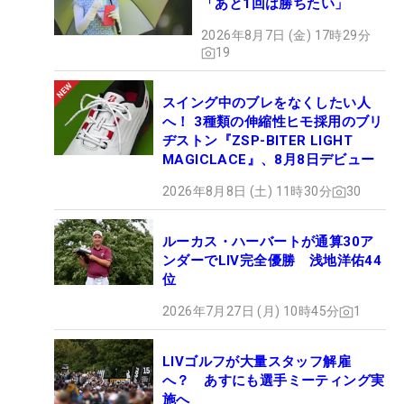
「あと1回は勝ちたい」
2026年8月7日 (金) 17時29分
19
スイング中のブレをなくしたい人
へ！ 3種類の伸縮性ヒモ採用のブリ
ヂストン『ZSP-BITER LIGHT
MAGICLACE』、8月8日デビュー
2026年8月8日 (土) 11時30分
30
ルーカス・ハーバートが通算30ア
ンダーでLIV完全優勝 浅地洋佑44
位
2026年7月27日 (月) 10時45分
1
LIVゴルフが大量スタッフ解雇
へ？ あすにも選手ミーティング実
施へ