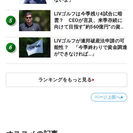
LIVゴルフは今季残り4試合に暗
5
雲？ CEOが言及、来季存続に
向けて目指す“約560億円”の資金
調達
LIVゴルフが連邦破産法申請の可
6
能性？ 「今季終わりで資金調達
ができなければ…」
ランキングをもっと見る
ページ上部へ