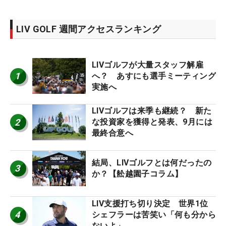
LIV GOLF 週間アクセスランキング
LIVゴルフが大量スタッフ解雇
1
へ？ あすにも選手ミーティング
実施へ
LIVゴルフは来季も継続？ 新た
2
な投資家を獲得と発表、9月には
最終合意へ
結局、LIVゴルフとは何だったの
3
か？【舩越園子コラム】
LIV支援打ち切り決定 世界1位
4
シェフラーは苦笑い「何も分から
ないよ」