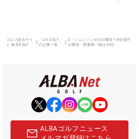
ゴルフ総合サイ
「LIV GOLF」
D・ジョンソンがLIV3勝目で約6億円
ト ALBA Net
の記事一覧
を獲得 香妻陣一朗は34位
ALBAゴルフニュース
メルマガ登録はこちら