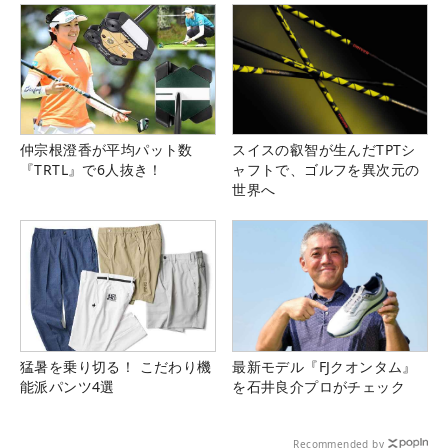
仲宗根澄香が平均パット数
スイスの叡智が生んだTPTシ
『TRTL』で6人抜き！
ャフトで、ゴルフを異次元の
世界へ
猛暑を乗り切る！ こだわり機
最新モデル『FJクオンタム』
能派パンツ4選
を石井良介プロがチェック
Recommended by