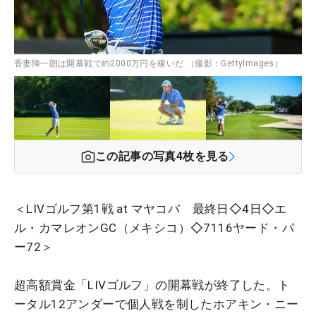
香妻陣一朗は開幕戦で約2000万円を稼いだ （撮影：GettyImages）
この記事の写真
4
枚を見る
＜LIVゴルフ第1戦 at マヤコバ 最終日◇4日◇エ
ル・カマレオンGC（メキシコ）◇7116ヤード・パ
ー72＞
超高額賞金「LIVゴルフ」の開幕戦が終了した。ト
ータル12アンダーで個人戦を制したホアキン・ニー