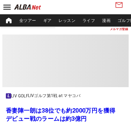
全ツアー
ギア
レッスン
ライフ
漫画
ゴルフ
メルマガ登録
LIVゴルフ第1戦 at マヤコバ
LIV GOLF
香妻陣一朗は38位でも約2000万円を獲得
デビュー戦のラームは約3億円