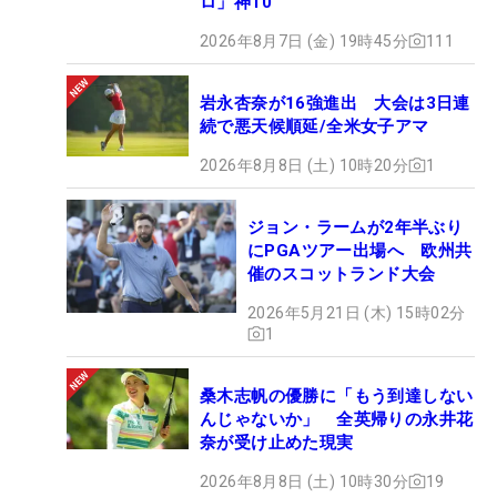
ロ」神10
2026年8月7日 (金) 19時45分
111
岩永杏奈が16強進出 大会は3日連
続で悪天候順延/全米女子アマ
2026年8月8日 (土) 10時20分
1
ジョン・ラームが2年半ぶり
にPGAツアー出場へ 欧州共
催のスコットランド大会
2026年5月21日 (木) 15時02分
1
桑木志帆の優勝に「もう到達しない
んじゃないか」 全英帰りの永井花
奈が受け止めた現実
2026年8月8日 (土) 10時30分
19