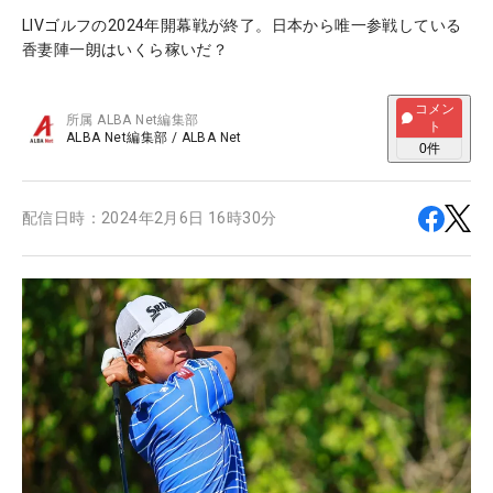
LIVゴルフの2024年開幕戦が終了。日本から唯一参戦している
香妻陣一朗はいくら稼いだ？
コメン
所属
ALBA Net編集部
ト
ALBA Net編集部
/
ALBA Net
0
件
配信日時：
2024年2月6日 16時30分