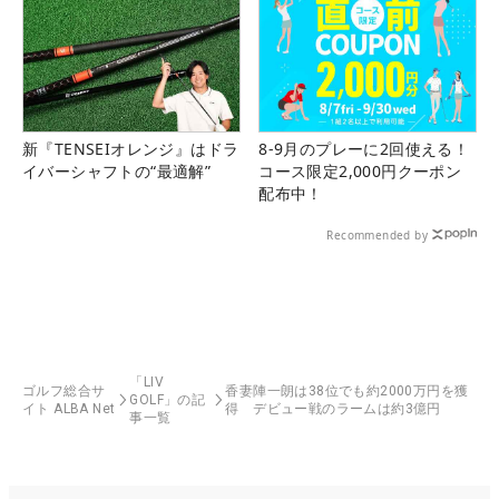
新『TENSEIオレンジ』はドラ
8-9月のプレーに2回使える！
イバーシャフトの“最適解”
コース限定2,000円クーポン
配布中！
Recommended by
「LIV
ゴルフ総合サ
香妻陣一朗は38位でも約2000万円を獲
GOLF」の記
イト ALBA Net
得 デビュー戦のラームは約3億円
事一覧