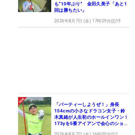
も“10年ぶり” 金田久美子「あと1
回は勝ちたい」
2026年8月7日 (金) 17時29分
19
「パーティーしようぜ！」身長
154cmの小さなドラコン女子・鈴
木真緒が人生初のホールインワン！
173yを5番アイアンで会心のショッ
ト
2026年8月7日 (金) 16時00分
1