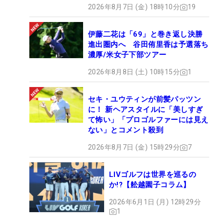
2026年8月7日 (金) 18時10分
19
伊藤二花は「69」と巻き返し決勝
進出圏内へ 谷田侑里香は予選落ち
濃厚/米女子下部ツアー
2026年8月8日 (土) 10時15分
1
セキ・ユウティンが前髪パッツン
に！ 新ヘアスタイルに「美しすぎ
て怖い」「プロゴルファーには見え
ない」とコメント殺到
2026年8月7日 (金) 15時29分
7
LIVゴルフは世界を巡るの
か!?【舩越園子コラム】
2026年6月1日 (月) 12時29分
1