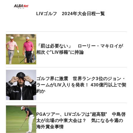
だった。
LIVゴルフ 2024年大会日程一覧
「罰は必要ない」 ローリー・マキロイが
相次ぐ“LIV移籍”に持論
ゴルフ界に激震 世界ランク3位のジョン・
ラームがLIV入りを発表！ 430億円以上で契
約か
PGAツアー、LIVゴルフは“超高額” 中島啓
太が出場の中東大会は？ 気になる今週の
海外賞金事情