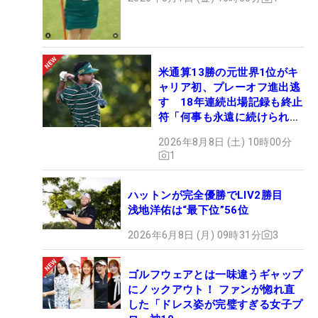
米通算13勝の元世界1位がキ
ャリア初、プレーオフ進出逃
す 18年連続出場記録も終止
符「何事も永遠に続けられな
い」
2026年8月8日 (土) 10時00分
1
ハットンが完全優勝でLIV2勝目
浅地洋佑は“最下位”56位
2026年6月8日 (月) 09時31分
3
ゴルフウェアとは一味違うギャップ
にノックアウト！ ファンが惚れ直
した「ドレス姿が完璧すぎる女子プ