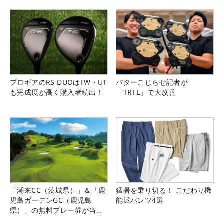
プロギアのRS DUOはFW・UT
パターこじらせ記者が
も完成度が高く購入者続出！
「TRTL」で大改善
「潮来CC（茨城県）」＆「鹿
猛暑を乗り切る！ こだわり機
児島ガーデンGC（鹿児島
能派パンツ4選
県）」の無料プレー券が当た
る！！