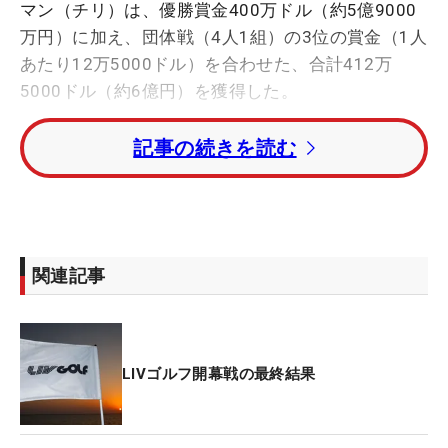
マン（チリ）は、優勝賞金400万ドル（約5億9000
万円）に加え、団体戦（4人1組）の3位の賞金（1人
あたり12万5000ドル）を合わせた、合計412万
5000ドル（約6億円）を獲得した。
記事の続きを読む
LIVゴルフのデビュー戦となったジョン・ラーム
（スペイン）はトータル10アンダー・3位タイに入
り、125万ドル（約1億8500万円）を獲得した。さ
らに、団体戦は自身が主将を務めるリージョンXIII
が優勝し、1人あたり75万ドル（約1億1500万円）
関連記事
を得たため、合計で200万ドル（約3億円）を得た。
日本勢で唯一参戦した香妻陣一朗はトータル・3オ
ーバー38位タイに入り、13万5,200ドル（約2,000
LIVゴルフ開幕戦の最終結果
万円）を獲得した。ちなみに昨年の国内男子ツアー
の最高優勝賞金額は、「日本オープン」の4200万円