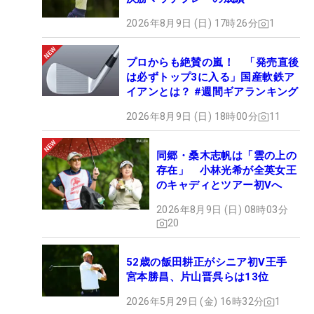
2026年8月9日 (日) 17時26分
1
プロからも絶賛の嵐！ 「発売直後
は必ずトップ3に入る」国産軟鉄ア
イアンとは？ #週間ギアランキング
2026年8月9日 (日) 18時00分
11
同郷・桑木志帆は「雲の上の
存在」 小林光希が全英女王
のキャディとツアー初Vへ
2026年8月9日 (日) 08時03分
20
52歳の飯田耕正がシニア初V王手
宮本勝昌、片山晋呉らは13位
2026年5月29日 (金) 16時32分
1