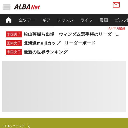
全ツアー
ギア
レッスン
ライフ
漫画
ゴルフ
メルマガ登録
松山英樹ら出場 ウィンダム選手権のリーダーボード
米国男子
北海道meijiカップ リーダーボード
国内女子
最新の世界ランキング
米国女子
PGAシニアツアー