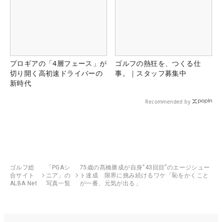
プロギアの「4層フェース」が
ゴルフの熱狂を、つくる仕
切り開く高初速ドライバーの
事。｜スタッフ募集中
新時代
Recommended by
ゴルフ総
「PGAシ
75歳の髙橋勝成が自身“43回目”のエージシュー
合サイト
ニア」の
ト達成 限界に挑み続けるワケ「恥をかくこと
ALBA Net
写真一覧
が一番、元気が出る」