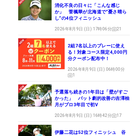
消化不良の日々に「こんな感じ
か」 菅楓華が北海道で“憂さ晴ら
し”の4位フィニッシュ
2026年8月9日 (日) 17時06分
21
2組7名以上のプレーに使え
る！対象コース限定4,000円
分クーポン配布中！
2026年8月9日 (日) 06時00分
1
予選落ち続きの1年目は「壁がすご
かった」 パット劇的改善の吉澤柚
月がプロ3年目で初V
2026年8月9日 (日) 16時42分
17
伊藤二花は52位フィニッシュ 谷