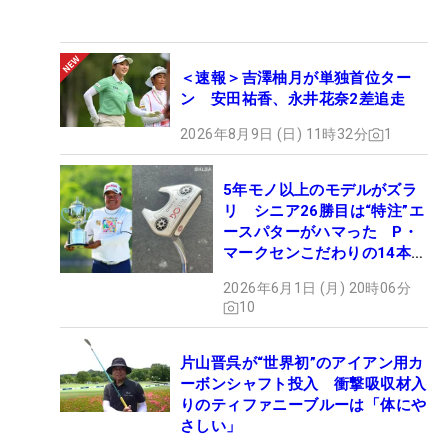
＜速報＞吉澤柚月が単独首位ター
ン 安田祐香、永井花奈2差追走
2026年8月9日 (日) 11時32分
1
5年モノ以上のモデルがズラ
リ シニア26勝目は“特注”エ
ースパターがハマった P・
マークセンこだわりの14本
【勝者のギア】
2026年6月1日 (月) 20時06分
10
片山晋呉が“世界初”のアイアン用カ
ーボンシャフト投入 衝撃吸収材入
りのティファニーブルーは「体にや
さしい」