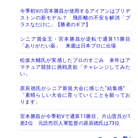
今季初Vの宮本勝昌が使用するアイアンはブリヂ
ストンの新モデル？ 飛距離の不安を解消「プ
ラスなだけに」【勝者のギア】
シニア賞金王・宮本勝昌が逆転で通算11勝目
「ありがたい薬」 来週は日本プロに出場
松坂大輔氏が実感したプロのすごみ 来年はア
マチュア競技に挑戦意欲「チャレンジしてみた
い」
原辰徳氏がシニア新規大会に感じた“結集感”
「素晴らしい大会に育っていくことを願ってお
ります」
宮本勝昌が今季初Vで通算11勝目、片山晋呉が1
差2位 元読売巨人軍監督の原辰徳氏は73位