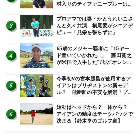
材入りのティファニーブルーは
「体にやさしい」
プロアマでは妻・かとうれいこさ
3
んと久々共演 横尾要がシニアデ
ビュー「見栄を張らずに」
65歳のメジャー覇者に「15ヤー
4
ド置いていかれた…」 藤田寛之
が米国で入手した“飛ぶ”オレンジ
シャフトは米シニア使用率2位
今季初Vの宮本勝昌が使用するア
5
イアンはブリヂストンの新モデ
ル？ 飛距離の不安を解消「プラ
スなだけに」【勝者のギア】
始動はヘッドから？ 体から？
6
アイアンの精度はテークバックで
決まる【鈴木亨のゴルフ道】