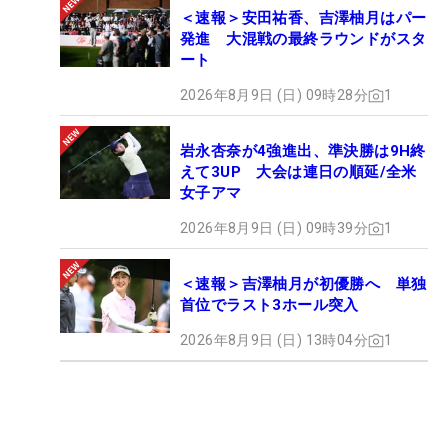
＜速報＞安田祐香、吉澤柚月はパー
発進 大混戦の最終ラウンドがスタ
ート
2026年8月9日 (日) 09時28分
1
岩永杏奈が4強進出、準決勝は9H終
えて3UP 大会は連日の順延/全米
女子アマ
2026年8月9日 (日) 09時39分
1
＜速報＞吉澤柚月が初優勝へ 単独
首位でラスト3ホール突入
2026年8月9日 (日) 13時04分
1