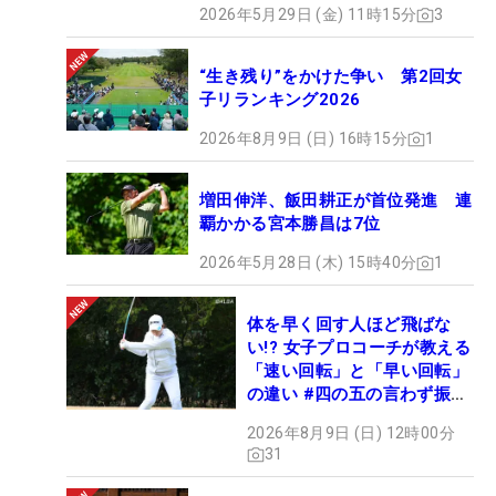
2026年5月29日 (金) 11時15分
3
“生き残り”をかけた争い 第2回女
子リランキング2026
2026年8月9日 (日) 16時15分
1
増田伸洋、飯田耕正が首位発進 連
覇かかる宮本勝昌は7位
2026年5月28日 (木) 15時40分
1
体を早く回す人ほど飛ばな
い!? 女子プロコーチが教える
「速い回転」と「早い回転」
の違い #四の五の言わず振り
氣れ
2026年8月9日 (日) 12時00分
31