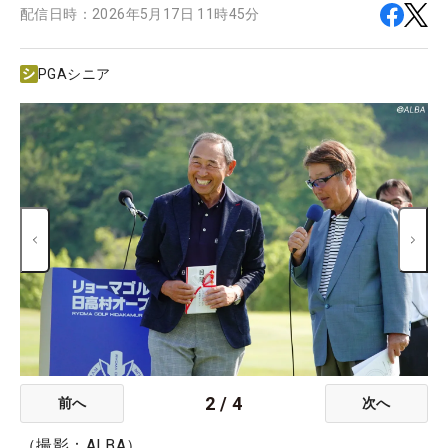
配信日時：
2026年5月17日 11時45分
PGAシニア
2
/
4
前へ
次へ
（撮影：ALBA）