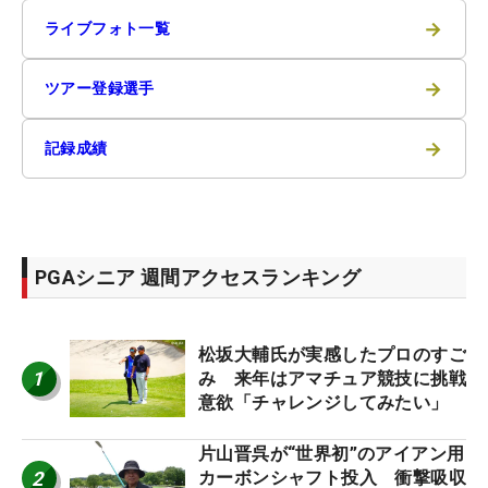
→
ライブフォト一覧
→
ツアー登録選手
→
記録成績
PGAシニア 週間アクセスランキング
松坂大輔氏が実感したプロのすご
1
み 来年はアマチュア競技に挑戦
意欲「チャレンジしてみたい」
片山晋呉が“世界初”のアイアン用
2
カーボンシャフト投入 衝撃吸収