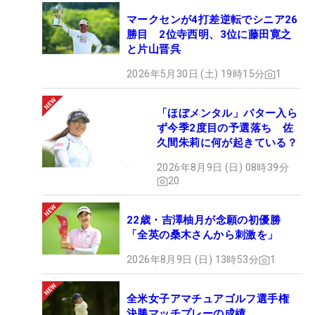
マークセンが4打差逆転でシニア26
勝目 2位寺西明、3位に藤田寛之
と片山晋呉
2026年5月30日 (土) 19時15分
1
「ほぼメンタル」パター入ら
ず今季2度目の予選落ち 佐
久間朱莉に何が起きている？
2026年8月9日 (日) 08時39分
20
22歳・吉澤柚月が念願の初優勝
「全英の桑木さんから刺激を」
2026年8月9日 (日) 13時53分
1
全米女子アマチュアゴルフ選手権
決勝マッチプレーの成績