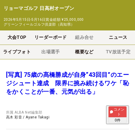
リョーマゴルフ 日高村オープン
2026年5月15日-5月16日
賞金総額
¥25,000,000
グリーンフィールゴルフ倶楽部（高知県）
大会TOP
リーダーボード
組み合せ
ニュース
ライブフォト
出場選手
概要など
TV放送予定
[写真] 75歳の髙橋勝成が自身“43回目”のエー
ジシュート達成 限界に挑み続けるワケ「恥
をかくことが一番、元気が出る」
コメン
所属
ALBA Net編集部
ト
高木 彩音
/
Ayane Takagi
0
件