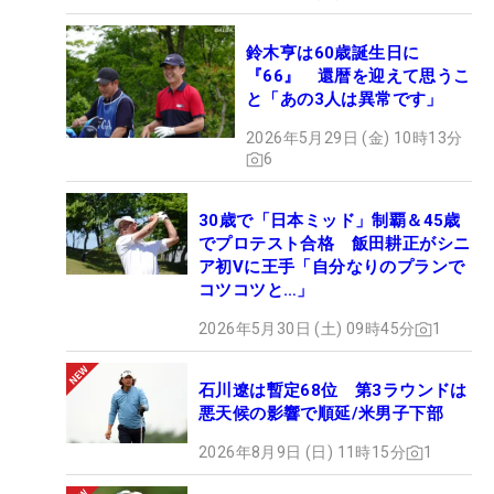
鈴木亨は60歳誕生日に
『66』 還暦を迎えて思うこ
と「あの3人は異常です」
2026年5月29日 (金) 10時13分
6
30歳で「日本ミッド」制覇＆45歳
でプロテスト合格 飯田耕正がシニ
ア初Vに王手「自分なりのプランで
コツコツと…」
2026年5月30日 (土) 09時45分
1
石川遼は暫定68位 第3ラウンドは
悪天候の影響で順延/米男子下部
2026年8月9日 (日) 11時15分
1