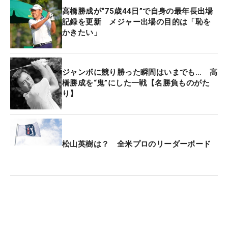
高橋勝成が“75歳44日”で自身の最年長出場
記録を更新 メジャー出場の目的は「恥を
かきたい」
ジャンボに競り勝った瞬間はいまでも… 高
橋勝成を“鬼”にした一戦【名勝負ものがた
り】
松山英樹は？ 全米プロのリーダーボード