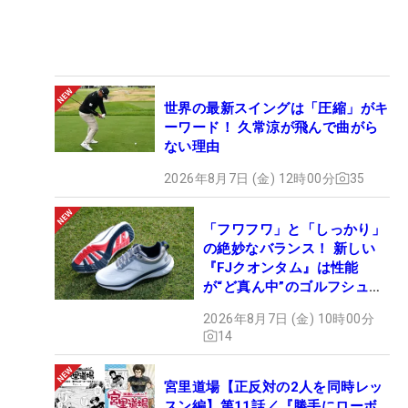
世界の最新スイングは「圧縮」がキ
ーワード！ 久常涼が飛んで曲がら
ない理由
2026年8月7日 (金) 12時00分
35
「フワフワ」と「しっかり」
の絶妙なバランス！ 新しい
『FJクオンタム』は性能
が“ど真ん中”のゴルフシュー
ズだった
2026年8月7日 (金) 10時00分
14
宮里道場【正反対の2人を同時レッ
スン編】第11話／『勝手にローボ