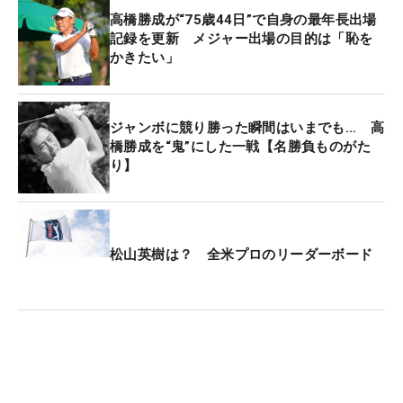
高橋勝成が“75歳44日”で自身の最年長出場
記録を更新 メジャー出場の目的は「恥を
かきたい」
ジャンボに競り勝った瞬間はいまでも… 高
橋勝成を“鬼”にした一戦【名勝負ものがた
り】
松山英樹は？ 全米プロのリーダーボード