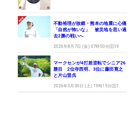
不動裕理が故郷・熊本の地震に心痛
「自然が怖いな」 被災地を思い過
去2勝の戦いへ
2026年8月7日 (金) 07時50分
19
マークセンが4打差逆転でシニア26
勝目 2位寺西明、3位に藤田寛之
と片山晋呉
2026年5月30日 (土) 19時15分
1