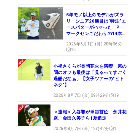
5年モノ以上のモデルがズラ
リ シニア26勝目は“特注”エ
ースパターがハマった P・
マークセンこだわりの14本
【勝者のギア】
2026年6月1日 (月) 20時06分
10
小祝さくらが長岡花火を満喫 束の
間のオフも最後は「見るってすごく
過酷だなぁ」【女子ツアーの“ヒト
ネタ”】
2026年8月7日 (金) 09時29分
19
＜速報＞入谷響が単独首位 永井花
奈、金田久美子ら1差追走
2026年8月7日 (金) 12時42分
1