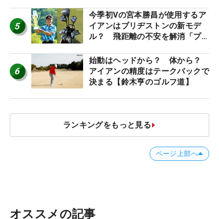
今季初Vの宮本勝昌が使用するア
5
イアンはブリヂストンの新モデ
ル？ 飛距離の不安を解消「プラ
スなだけに」【勝者のギア】
始動はヘッドから？ 体から？
6
アイアンの精度はテークバックで
決まる【鈴木亨のゴルフ道】
ランキングをもっと見る
ページ上部へ
オススメの記事