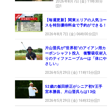
2026年8月7日 (金) 11時30分
1
【毎週更新】関東エリアの人気コー
スを特別優待料金で予約ができる！
2026年8月7日 (金) 06時00分
1
片山晋呉が“世界初”のアイアン用カ
ーボンシャフト投入 衝撃吸収材入
りのティファニーブルーは「体にや
さしい」
2026年5月29日 (金) 11時15分
3
52歳の飯田耕正がシニア初V王手
宮本勝昌、片山晋呉らは13位
2026年5月29日 (金) 16時32分
1