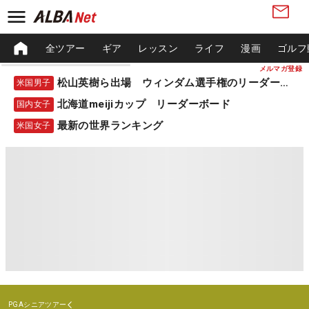
全ツアー
ギア
レッスン
ライフ
漫画
ゴルフ
メルマガ登録
松山英樹ら出場 ウィンダム選手権のリーダーボード
米国男子
北海道meijiカップ リーダーボード
国内女子
最新の世界ランキング
米国女子
PGAシニアツアー