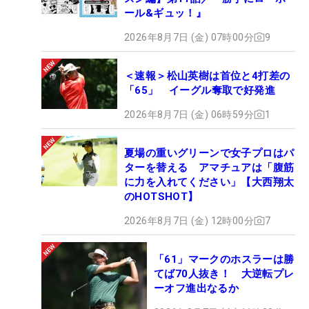
ール&ギュッ！』
2026年8月7日 (金) 07時00分
9
＜速報＞松山英樹は首位と4打差の
「65」 イーグル奪取で好発進
2026年8月7日 (金) 06時59分
1
夏場の重いグリーンで女子プロはパ
ターを替える アマチュアは「腹筋
に力を入れてください」【大西翔太
のHOTSHOT】
2026年8月7日 (金) 12時00分
7
「61」マークのホスラーは勝
てば70人抜き！ 大逆転プレ
ーオフ進出なるか