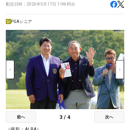
配信日時：
2026年5月17日 11時45分
PGAシニア
3
/
4
前へ
次へ
（撮影：ALBA）