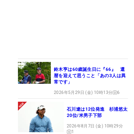
鈴木亨は60歳誕生日に『66』 還
暦を迎えて思うこと「あの3人は異
常です」
2026年5月29日 (金) 10時13分
6
石川遼は12位発進 杉浦悠太
20位/米男子下部
2026年8月7日 (金) 10時29分
1