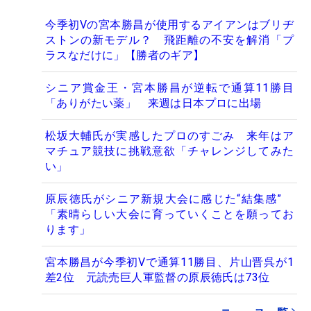
今季初Vの宮本勝昌が使用するアイアンはブリヂ
ストンの新モデル？ 飛距離の不安を解消「プ
ラスなだけに」【勝者のギア】
シニア賞金王・宮本勝昌が逆転で通算11勝目
「ありがたい薬」 来週は日本プロに出場
松坂大輔氏が実感したプロのすごみ 来年はア
マチュア競技に挑戦意欲「チャレンジしてみた
い」
原辰徳氏がシニア新規大会に感じた“結集感”
「素晴らしい大会に育っていくことを願ってお
ります」
宮本勝昌が今季初Vで通算11勝目、片山晋呉が1
差2位 元読売巨人軍監督の原辰徳氏は73位