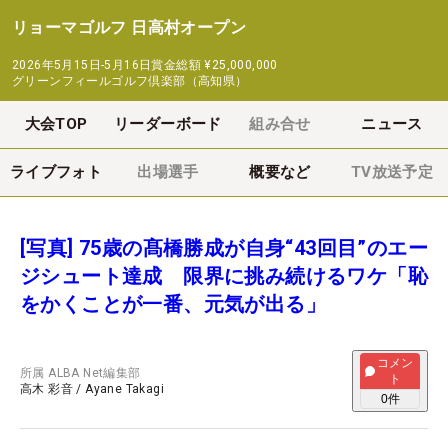
リョーマゴルフ 日高村オープン
2026年5月15日-5月16日
賞金総額
¥25,000,000
グリーンフィールゴルフ倶楽部（高知県）
大会TOP
リーダーボード
組み合せ
ニュース
ライブフォト
出場選手
概要など
TV放送予定
[写真] 75歳の髙橋勝成が自身“43回目”のエー
ジシュート達成 限界に挑み続けるワケ「恥
をかくことが一番、元気が出る」
コメン
所属
ALBA Net編集部
ト
高木 彩音
/
Ayane Takagi
0
件