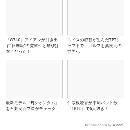
『G740』アイアンが引き出
スイスの叡智が生んだTPTシ
す“反則級”の寛容性と飛びは
ャフトで、ゴルフを異次元の
本当だった！
世界へ
最新モデル『FJクオンタム』
仲宗根澄香が平均パット数
を石井良介プロがチェック
『TRTL』で6人抜き！
Recommended by