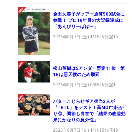
金田久美子がツアー通算500試合に
参戦！ プロ18年目の大記録達成に
「あんびりーばぼー」
2026年8月7日 (金) 11時25分
19
松山英樹は5アンダー暫定11位 第
1Rは悪天候のため順延
2026年8月7日 (金) 08時26分
1
パターこじらせギア担当2人が
『TRTL』をテスト！高MOIで転が
り◎、調節も自在で「結果の改善効
果にかなりの意外性」
2026年8月7日 (金) 11時15分
18