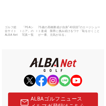
ゴルフ総
「PGAシ
75歳の髙橋勝成が自身“43回目”のエージシュー
合サイト
ニア」の
ト達成 限界に挑み続けるワケ「恥をかくこと
ALBA Net
写真一覧
が一番、元気が出る」
ALBAゴルフニュース
メルマガ登録はこちら