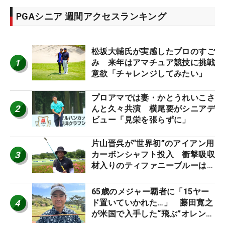
PGAシニア 週間アクセスランキング
松坂大輔氏が実感したプロのすご
1
み 来年はアマチュア競技に挑戦
意欲「チャレンジしてみたい」
プロアマでは妻・かとうれいこさ
2
んと久々共演 横尾要がシニアデ
ビュー「見栄を張らずに」
片山晋呉が“世界初”のアイアン用
3
カーボンシャフト投入 衝撃吸収
材入りのティファニーブルーは
「体にやさしい」
65歳のメジャー覇者に「15ヤー
4
ド置いていかれた…」 藤田寛之
が米国で入手した“飛ぶ”オレンジ
シャフトは米シニア使用率2位