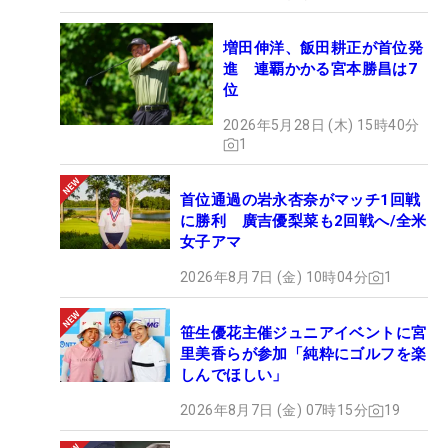
増田伸洋、飯田耕正が首位発
進 連覇かかる宮本勝昌は7
位
2026年5月28日 (木) 15時40分
1
首位通過の岩永杏奈がマッチ1回戦
に勝利 廣吉優梨菜も2回戦へ/全米
女子アマ
2026年8月7日 (金) 10時04分
1
笹生優花主催ジュニアイベントに宮
里美香らが参加「純粋にゴルフを楽
しんでほしい」
2026年8月7日 (金) 07時15分
19