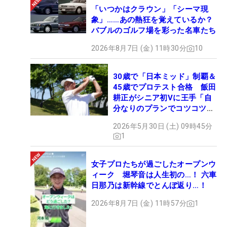
「いつかはクラウン」「シーマ現
象」……あの熱狂を覚えているか？
バブルのゴルフ場を彩った名車たち
2026年8月7日 (金) 11時30分
10
30歳で「日本ミッド」制覇＆
45歳でプロテスト合格 飯田
耕正がシニア初Vに王手「自
分なりのプランでコツコツ
と…」
2026年5月30日 (土) 09時45分
1
女子プロたちが過ごしたオープンウ
ィーク 堀琴音は人生初の…！ 六車
日那乃は新幹線でとんぼ返り…！
2026年8月7日 (金) 11時57分
1