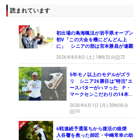
が寄ってきて、中嶋さんが325ヤード飛んだぞっ
て」。54歳にして平均飛距離300ヤード超えとなる
読まれています
パフォーマンスにギャラリーも驚いた。
初出場の鳥海颯汰が岩手県オープン
囲み取材に応えているとき、報道陣の背後に解説を
初V「この大会を機にどんどん上
終わらせた中嶋が登場。「17番、18番で良かった
に」 シニアの部は宮本勝昌が連覇
な。全然表情が違うから。頑張ってな」とエールが
2026年8月8日 (土) 18時25分
72
贈られた。「お疲れ様です！ ありがとうございま
す」と兼本は笑顔を見せた。
5年モノ以上のモデルがズラ
リ シニア26勝目は“特注”エ
中嶋が解説で、11番パー4でグリーン左に外した2打
ースパターがハマった P・
目を見たとき、「旗が右に動いているのが気になっ
マークセンこだわりの14本
【勝者のギア】
たのかな」と言っていたが「そうです。意識しまし
2026年6月1日 (月) 20時06分
た。あそこら辺で8番アイアンとかロフトのあるク
10
ラブで、少し引っかかる。そのぶんちょっと左に」
と、16番のティショットも含め、「考えていること
6戦連続予選落ちから復活の狼煙
が、やりたいことが分かっていると思う」と話す。
入谷響を救った師匠・中嶋常幸の助