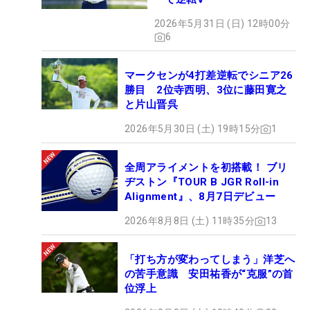
るシニアツアー通算3勝目に挑む。（文・高木彩
2026年5月31日 (日) 12時00分
音）
6
マークセンが4打差逆転でシニア26
勝目 2位寺西明、3位に藤田寛之
と片山晋呉
2026年5月30日 (土) 19時15分
1
全周アライメントを初搭載！ ブリ
ヂストン『TOUR B JGR Roll-in
Alignment』、8月7日デビュー
2026年8月8日 (土) 11時35分
13
「打ち方が変わってしまう」洋芝へ
の苦手意識 安田祐香が“克服”の首
位浮上