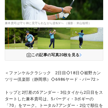
兼本貴司は守り神に見守られながら逆転Vへ （撮影：米山聡明）
この記事の写真
20
枚を見る
＜ファンケルクラシック 2日目◇18日◇裾野カン
ツリー倶楽部（静岡県）◇6986ヤード・パー72＞
トップと2打差の5アンダー・3位タイから2日目をス
タートした兼本貴司は、5バーディ・3ボギーの
「70」をマーク。トータル7アンダー・2位で順位を