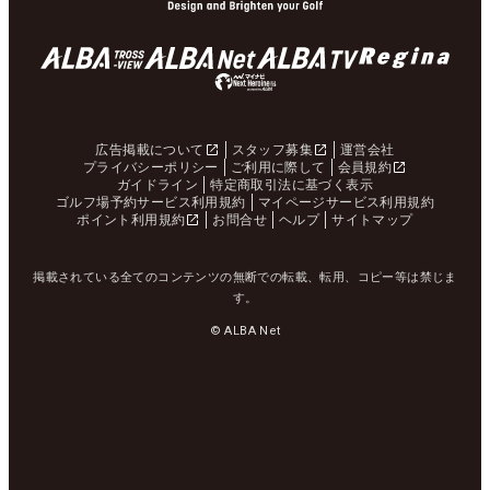
広告掲載について
スタッフ募集
運営会社
プライバシーポリシー
ご利用に際して
会員規約
ガイドライン
特定商取引法に基づく表示
ゴルフ場予約サービス利用規約
マイページサービス利用規約
ポイント利用規約
お問合せ
ヘルプ
サイトマップ
掲載されている全てのコンテンツの無断での転載、転用、コピー等は禁じま
す。
© ALBA Net