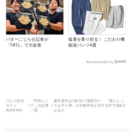
パターこじらせ記者が
猛暑を乗り切る！ こだわり機
「TRTL」で大改善
能派パンツ4選
Recommended by
ゴルフ総合
「PGAシニ
兼本貴司は1差2位で最終日へ 「僕にとっ
サイト
ア」の記事
ては守り神」の中嶋常幸が見守る中で逆転V
ALBA Net
一覧
なるか