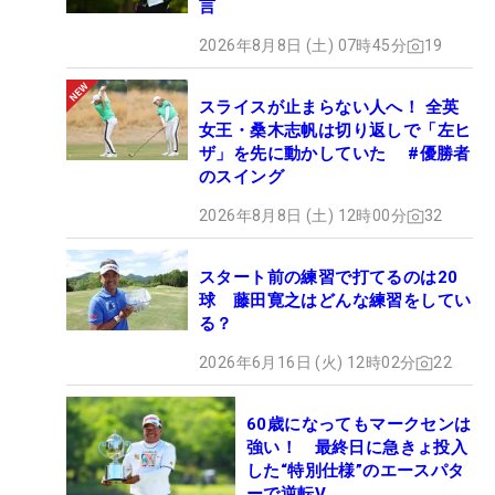
言
レギュラーツアー時代は、中嶋と練習ラウンドを回
2026年8月8日 (土) 07時45分
19
ったり、自身でどうすることもできなくなるほど悩
んだときは相談していたという。「レクサス（2010
スライスが止まらない人へ！ 全英
女王・桑木志帆は切り返しで「左ヒ
年のレギュラーツアー「The Championship by
ザ」を先に動かしていた #優勝者
LEXUS」）の最終日最終組で勝ったときも助言をも
のスイング
らっていた。今はもう“父離れ”をしないと、と思っ
2026年8月8日 (土) 12時00分
32
ているので（笑）。自分のできることは自分で解決
して、どうにもならなかったら頼らせていただいて
スタート前の練習で打てるのは20
いる」と大信頼を置いている。
球 藤田寛之はどんな練習をしてい
る？
そんな中嶋に見守られながらの最終日に狙うは逆転
2026年6月16日 (火) 12時02分
22
優勝。「解説で見てくれているから、僕にとっては
守り神です。優勝っていうのはまだ先だろうと思う
60歳になってもマークセンは
んですけど、頑張れればいいかなと思います」と意
強い！ 最終日に急きょ投入
気込みを示した。昨年の「ノジマチャンピオンカッ
した“特別仕様”のエースパタ
プ箱根 シニアプロゴルフトーナメント」以来とな
ーで逆転V