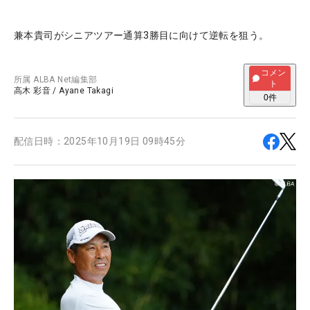
兼本貴司がシニアツアー通算3勝目に向けて逆転を狙う。
コメン
所属
ALBA Net編集部
ト
高木 彩音
/
Ayane Takagi
0
件
配信日時：
2025年10月19日 09時45分