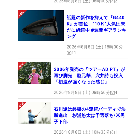
2026年8月8日 (土) 06時00分
2
話題の新作を抑えて『G440
K』が首位 “10Ｋ”人気は未
だに継続中 #週間ギアランキ
ング
2026年8月8日 (土) 18時00分
11
2006年発売の『ツアーAD PT』が
再び脚光 脇元華、穴井詩も投入
「初速が強くなった感じ」
2026年8月8日 (土) 08時56分
4
石川遼は終盤の4連続バーディで決
勝進出 杉浦悠太は予選落ち/米男
子下部
2026年8月8日 (土) 10時33分
1