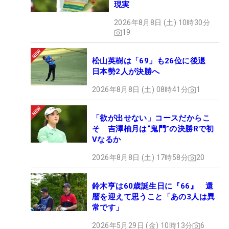
現実
2026年8月8日 (土) 10時30分
19
松山英樹は「69」も26位に後退
日本勢2人が決勝へ
2026年8月8日 (土) 08時41分
1
「欲が出せない」コースだからこ
そ 吉澤柚月は“鬼門”の決勝Rで初
Vなるか
2026年8月8日 (土) 17時58分
20
鈴木亨は60歳誕生日に『66』 還
暦を迎えて思うこと「あの3人は異
常です」
2026年5月29日 (金) 10時13分
6