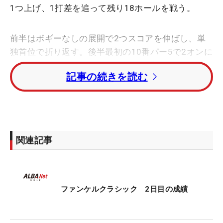
1つ上げ、1打差を追って残り18ホールを戦う。
前半はボギーなしの展開で2つスコアを伸ばし、単
独首位で折り返す。後半最初の10番パー5で2オンに
成功するも3パットのパー。続く11番パー4では「左
記事の続きを読む
からのアゲインストだと思って大きいクラブで打っ
た。風を間違えた部分もあって」と8番で放ったシ
ョットはグリーンの左に外れるも、ラフからおよそ
20ヤードのアプローチをチップインさせてバーディ
を奪った。
関連記事
前半からの良い流れが続くものかと思った矢先、13
番から3連続ボギー。一時は4位まで後退するも、17
番、18番と連続バーディで締めて、優勝戦線に踏み
ファンケルクラシック 2日目の成績
とどまった。