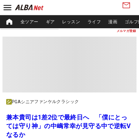
全ツアー
ギア
レッスン
ライフ
漫画
ゴルフ
メルマガ登録
ファンケルクラシック
PGAシニア
兼本貴司は1差2位で最終日へ 「僕にとっ
ては守り神」の中嶋常幸が見守る中で逆転V
なるか