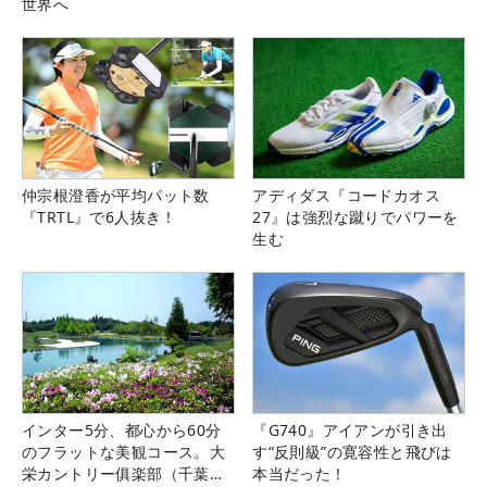
世界へ
仲宗根澄香が平均パット数
アディダス『コードカオス
『TRTL』で6人抜き！
27』は強烈な蹴りでパワーを
生む
インター5分、都心から60分
『G740』アイアンが引き出
のフラットな美観コース。大
す“反則級”の寛容性と飛びは
栄カントリー俱楽部（千葉
本当だった！