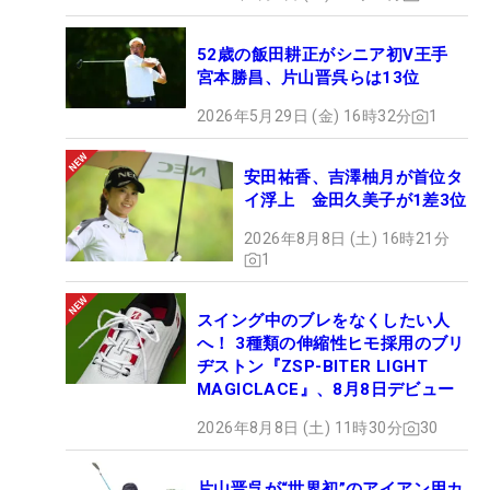
52歳の飯田耕正がシニア初V王手
宮本勝昌、片山晋呉らは13位
2026年5月29日 (金) 16時32分
1
安田祐香、吉澤柚月が首位タ
イ浮上 金田久美子が1差3位
2026年8月8日 (土) 16時21分
1
スイング中のブレをなくしたい人
へ！ 3種類の伸縮性ヒモ採用のブリ
ヂストン『ZSP-BITER LIGHT
MAGICLACE』、8月8日デビュー
2026年8月8日 (土) 11時30分
30
片山晋呉が“世界初”のアイアン用カ