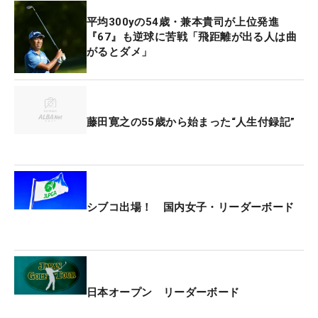
3連続ボギーの後、16番のティショットではビッグ
平均300yの54歳・兼本貴司が上位発進
ドライブを見せた。その場面を中継の放送席で観て
『67』も逆球に苦戦「飛距離が出る人は曲
いたのは、兼本が信頼を寄せるレギュラーツアー通
がるとダメ」
算48勝のレジェンド、中嶋常幸。「アドレナリンじ
ゃなくて怒りのショットだな」と解説する。それを
知った兼本は「まさしくおっしゃるとおり。どこで
もいいから行けっていうそんな感じです」と振り返
藤田寛之の55歳から始まった“人生付録記”
る。
「怒りもありますし、ここで引いたらヤバいなと思
って、ドライバーを取りました。スコアが良かった
シブコ出場！ 国内女子・リーダーボード
ら多分アイアンで打っていた。左の奥のピンなので
長いクラブでも止まりますから。だけどあそこで引
いたら上位はないなと思って。そういう気持ちも半
分ありました。だから怒りだけに任せているわけで
はないです」と、怒りが入り混じりながらも、慎重
日本オープン リーダーボード
にマネジメントを組み直し、果敢に攻めていった。