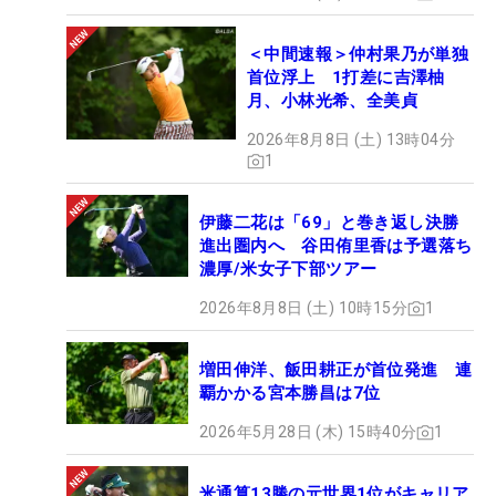
＜中間速報＞仲村果乃が単独
首位浮上 1打差に吉澤柚
月、小林光希、全美貞
2026年8月8日 (土) 13時04分
1
伊藤二花は「69」と巻き返し決勝
進出圏内へ 谷田侑里香は予選落ち
濃厚/米女子下部ツアー
2026年8月8日 (土) 10時15分
1
増田伸洋、飯田耕正が首位発進 連
覇かかる宮本勝昌は7位
2026年5月28日 (木) 15時40分
1
米通算13勝の元世界1位がキャリア